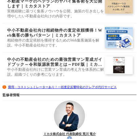
不動産マーケのベテランのヤバイ集客術を大公開
します｜ミカタストア
実務経験に基づく集客ノウハウを公開。施策の引き出しを
増やしたい不動産会社向けの内容です。
中小不動産会社向け相続物件の査定依頼獲得！W
eb集客の勝ちパターン｜ミカタストア
相続物件の査定依頼を獲得するためのWeb集客施策を解
説。中小不動産会社向けです。
中小の不動産会社のための最強営業マン育成ガイ
ドブック～令和版源泉営業とは～PDF版｜ミカタ
ストア
中小不動産会社向けに営業マン育成の考え方を体系的に解
説。組織づくりの参考になります。
費用・コストシュミレーターあり！一括査定反響特化のテレアポ代行サービス
監修者情報
ミカタ株式会社 代表取締役 荒川 竜介