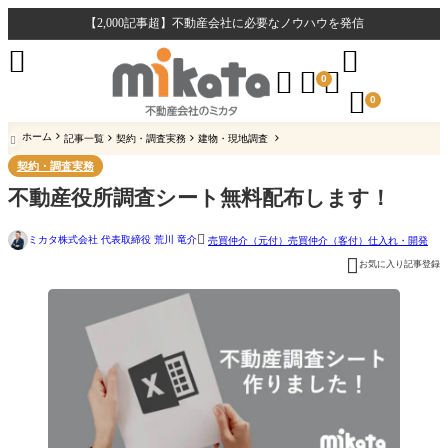
【2,000記事超】不動産会社に必要なノウハウを発信





0

0
ホーム
記事一覧
契約・調査実務
建物・現地調査

契約・調査実務
不動産役所調査シート無料配布します！

ミカタ株式会社 代表取締役 荒川 竜介
売買仲介（元付）
売買仲介（客付）
仕入れ・開発

お気に入り記事登録