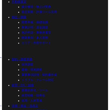
不動産査定
媒介獲得・物上げ実務
査定実務・評価ツール活用
独立・開業
開業準備・基礎知識
事業計画・資金調達
免許申請・事務所運営
開業事例・参入形態
エリア・外部サポート
契約・調査実務
役所調査
建物・現地調査
重要事項説明・契約書作成
トラブル・クレーム対応
経営・DX・組織
業務効率化・ツール
経営戦略・効率化
採用・人材育成
法律・税金・法改正