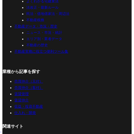
よくわかる宅建業法
法改正・最新ルール
民法・借地借家法・周辺法
不動産税務
不動産データ・市況・歴史
ニュース・市況・統計
エリア別・業者データ
不動産の歴史
不動産実務に役立つ便利ツール集
業種から記事を探す
売買仲介（元付）
売買仲介（客付）
賃貸管理
賃貸仲介
収益・投資不動産
仕入れ・開発
関連サイト