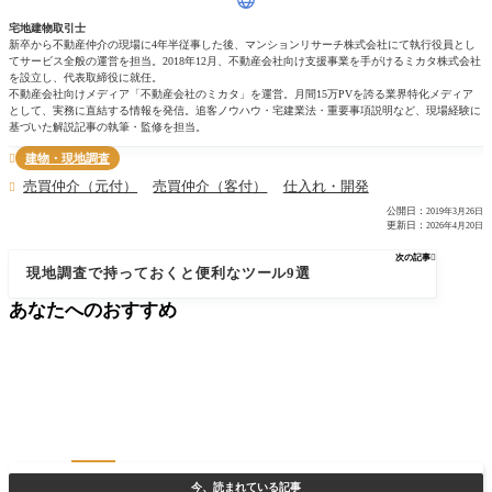
宅地建物取引士
新卒から不動産仲介の現場に4年半従事した後、マンションリサーチ株式会社にて執行役員とし
てサービス全般の運営を担当。2018年12月、不動産会社向け支援事業を手がけるミカタ株式会社
を設立し、代表取締役に就任。
不動産会社向けメディア「不動産会社のミカタ」を運営。月間15万PVを誇る業界特化メディア
として、実務に直結する情報を発信。追客ノウハウ・宅建業法・重要事項説明など、現場経験に
基づいた解説記事の執筆・監修を担当。
建物・現地調査

売買仲介（元付）
売買仲介（客付）
仕入れ・開発

公開日：
2019年3月26日
更新日：
2026年4月20日
次の記事

現地調査で持っておくと便利なツール9選
あなたへのおすすめ
今、読まれている記事