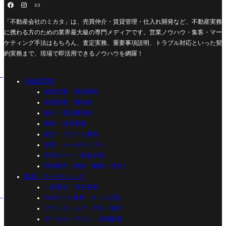
「不動産会社のミカタ」は、売買仲介・賃貸管理・仕入れ開発など、不動産実務
に携わる方のための業界最大級の専門メディアです。営業ノウハウ・集客・マー
ケティング手法はもちろん、査定実務、重要事項説明、トラブル対応といった契
約実務まで、現場で即活用できるノウハウを網羅！
不動産営業
源泉営業・新規開拓
初回接客・案内術
媒介・受託獲得術
契約・決済実務
紹介・リピート獲得
追客・メールテンプレ
住宅ローン・資金計画
特殊案件（相続・離婚・任売）
集客・マーケティング
一括査定・売主集客
Webサイト集客・ネット広告
ブランディング・SNS・制作
ポータル・チラシ・店舗販促