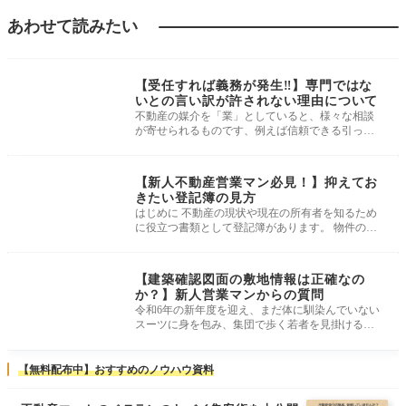
あわせて読みたい
建物・現地調査
【受任すれば義務が発生‼】専門ではな
いとの言い訳が許されない理由について
不動産の媒介を「業」としていると、様々な相談
が寄せられるものです、例えば信頼できる引っ越
し業者やリフォーム業者の紹介を依
建物・現地調査
【新人不動産営業マン必見！】抑えてお
きたい登記簿の見方
はじめに 不動産の現状や現在の所有者を知るため
に役立つ書類として登記簿があります。 物件の調
査をする上で欠かせない書類です
建物・現地調査
【建築確認図面の敷地情報は正確なの
か？】新人営業マンからの質問
令和6年の新年度を迎え、まだ体に馴染んでいない
スーツに身を包み、集団で歩く若者を見掛ける機
会が多くなりました。 一部の例外
【無料配布中】おすすめのノウハウ資料