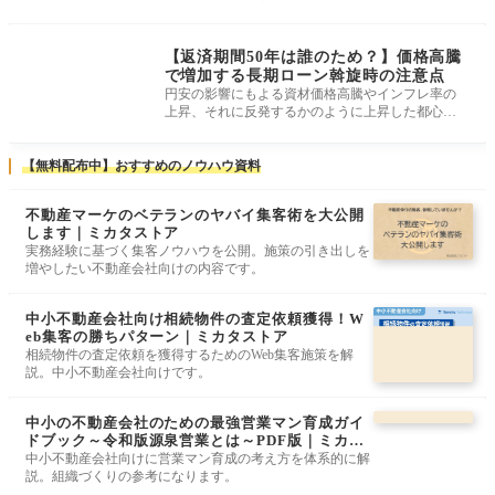
れています。 Z世代とは、1990年代
住宅ローン・資金計
画
【返済期間50年は誰のため？】価格高騰
で増加する長期ローン斡旋時の注意点
円安の影響にもよる資材価格高騰やインフレ率の
上昇、それに反発するかのように上昇した都心部
を中心とした土地価格の上昇により
【無料配布中】おすすめのノウハウ資料
不動産マーケのベテランのヤバイ集客術を大公開
します｜ミカタストア
実務経験に基づく集客ノウハウを公開。施策の引き出しを
増やしたい不動産会社向けの内容です。
中小不動産会社向け相続物件の査定依頼獲得！W
eb集客の勝ちパターン｜ミカタストア
相続物件の査定依頼を獲得するためのWeb集客施策を解
説。中小不動産会社向けです。
中小の不動産会社のための最強営業マン育成ガイ
ドブック～令和版源泉営業とは～PDF版｜ミカタ
ストア
中小不動産会社向けに営業マン育成の考え方を体系的に解
説。組織づくりの参考になります。