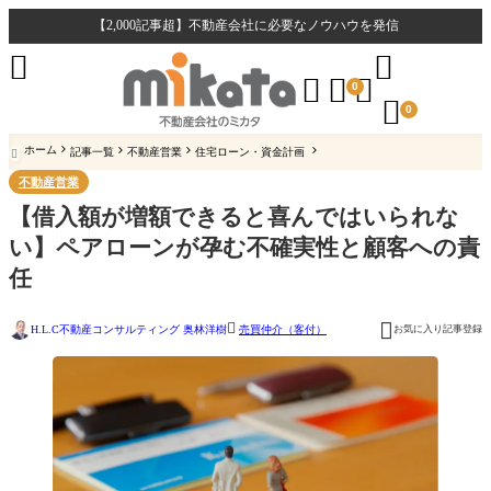
【2,000記事超】不動産会社に必要なノウハウを発信





0

0
ホーム
記事一覧
不動産営業
住宅ローン・資金計画

不動産営業
【借入額が増額できると喜んではいられな
い】ペアローンが孕む不確実性と顧客への責
任


H.L.C不動産コンサルティング 奥林洋樹
お気に入り記事登録
売買仲介（客付）