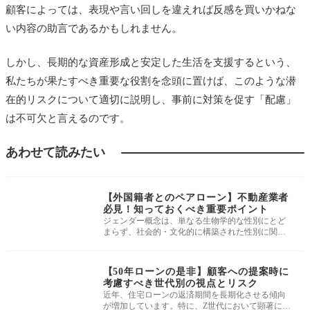
顧客によっては、表現や言い回しを違えれば反感を買いかねな
い内容の助言であるかもしれません。
しかし、長期的な資産形成と安定した生活を支援するという、
私たちが果たすべき重要な役割を念頭に置けば、このような潜
在的リスクについて適切に説明し、事前に対策を促す「配慮」
は不可欠と言えるのです。
あわせて読みたい
住宅ローン・資金計
画
【外国籍者とのペアローン】不動産業者
必見！知っておくべき重要ポイント
ジェンダー概念は、単なる生物学的な性別にとど
まらず、社会的・文化的に構築された性別に関す
る役割や期待のことを指します。
住宅ローン・資金計
画
【50年ローンの是非】顧客への提案時に
考慮すべき世代別の視点とリスク
近年、住宅ローンの返済期間を長期化させる傾向
が増加しています。特に、Z世代において顕著に現