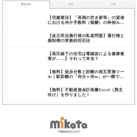
デイリー
週間
月間
【宅建業法】「長期の空き家等」の貸借
における仲介手数料（報酬）の特例ルー
ルを解説
【改正民法施行後の私道問題】通行権と
掘削権の実務的対応法
【高圧線下の住宅は電磁波による健康被
害が……】それって本当？
【無料】徒歩分数と距離の相互変換ツー
ル｜駅距離の「何分＝何m」が一瞬でわ
かる無料ツール
【無料】不動産資金計画書Excel（買主
向け）を作りました！