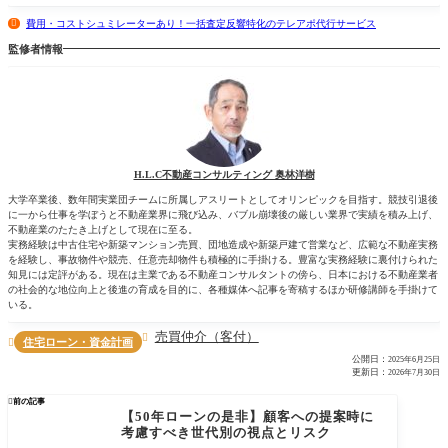
費用・コストシュミレーターあり！一括査定反響特化のテレアポ代行サービス
監修者情報
H.L.C不動産コンサルティング 奥林洋樹
大学卒業後、数年間実業団チームに所属しアスリートとしてオリンピックを目指す。競技引退後
に一から仕事を学ぼうと不動産業界に飛び込み、バブル崩壊後の厳しい業界で実績を積み上げ、
不動産業のたたき上げとして現在に至る。
実務経験は中古住宅や新築マンション売買、団地造成や新築戸建て営業など、広範な不動産実務
を経験し、事故物件や競売、任意売却物件も積極的に手掛ける。豊富な実務経験に裏付けられた
知見には定評がある。現在は主業である不動産コンサルタントの傍ら、日本における不動産業者
の社会的な地位向上と後進の育成を目的に、各種媒体へ記事を寄稿するほか研修講師を手掛けて
いる。
売買仲介（客付）

住宅ローン・資金計画

公開日：
2025年6月25日
更新日：
2026年7月30日

前の記事
【50年ローンの是非】顧客への提案時に
考慮すべき世代別の視点とリスク