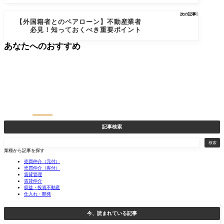
次の記事

【外国籍者とのペアローン】不動産業者
必見！知っておくべき重要ポイント
あなたへのおすすめ
記事検索
検
検索
索
業種から記事を探す
売買仲介（元付）
売買仲介（客付）
賃貸管理
賃貸仲介
収益・投資不動産
仕入れ・開発
今、読まれている記事