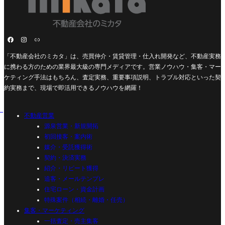
「不動産会社のミカタ」は、売買仲介・賃貸管理・仕入れ開発など、不動産実務
に携わる方のための業界最大級の専門メディアです。営業ノウハウ・集客・マー
ケティング手法はもちろん、査定実務、重要事項説明、トラブル対応といった契
約実務まで、現場で即活用できるノウハウを網羅！
不動産営業
源泉営業・新規開拓
初回接客・案内術
媒介・受託獲得術
契約・決済実務
紹介・リピート獲得
追客・メールテンプレ
住宅ローン・資金計画
特殊案件（相続・離婚・任売）
集客・マーケティング
一括査定・売主集客