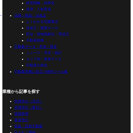
経営戦略・効率化
採用・人材育成
法律・税金・法改正
よくわかる宅建業法
法改正・最新ルール
民法・借地借家法・周辺法
不動産税務
不動産データ・市況・歴史
ニュース・市況・統計
エリア別・業者データ
不動産の歴史
不動産実務に役立つ便利ツール集
業種から記事を探す
売買仲介（元付）
売買仲介（客付）
賃貸管理
賃貸仲介
収益・投資不動産
仕入れ・開発