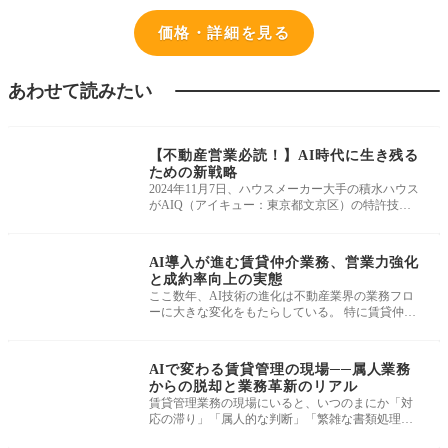
価格・詳細を見る
あわせて読みたい
経営戦略・効率化
【不動産営業必読！】AI時代に生き残る
ための新戦略
2024年11月7日、ハウスメーカー大手の積水ハウス
がAIQ（アイキュー：東京都文京区）の特許技術
を活用した新サービス「AIクローン オ
経営戦略・効率化
AI導入が進む賃貸仲介業務、営業力強化
と成約率向上の実態
ここ数年、AI技術の進化は不動産業界の業務フロ
ーに大きな変化をもたらしている。 特に賃貸仲介
の分野では、AI導入による効率化と
経営戦略・効率化
AIで変わる賃貸管理の現場──属人業務
からの脱却と業務革新のリアル
賃貸管理業務の現場にいると、いつのまにか「対
応の滞り」「属人的な判断」「繁雑な書類処理」
が日常の足かせになっていることに