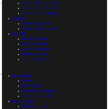
Webサイト集客・ネット広告
ブランディング・SNS・制作
ポータル・チラシ・店舗販促
不動産査定
媒介獲得・物上げ実務
査定実務・評価ツール活用
独立・開業
開業準備・基礎知識
事業計画・資金調達
免許申請・事務所運営
開業事例・参入形態
エリア・外部サポート
契約・調査実務
役所調査
建物・現地調査
重要事項説明・契約書作成
トラブル・クレーム対応
経営・DX・組織
業務効率化・ツール