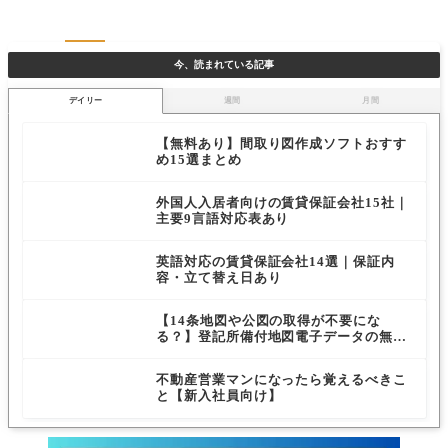
今、読まれている記事
デイリー
週間
月間
【無料あり】間取り図作成ソフトおすす
め15選まとめ
外国人入居者向けの賃貸保証会社15社｜
主要9言語対応表あり
英語対応の賃貸保証会社14選｜保証内
容・立て替え日あり
【14条地図や公図の取得が不要にな
る？】登記所備付地図電子データの無償
公開と実際の使い勝手
不動産営業マンになったら覚えるべきこ
と【新入社員向け】