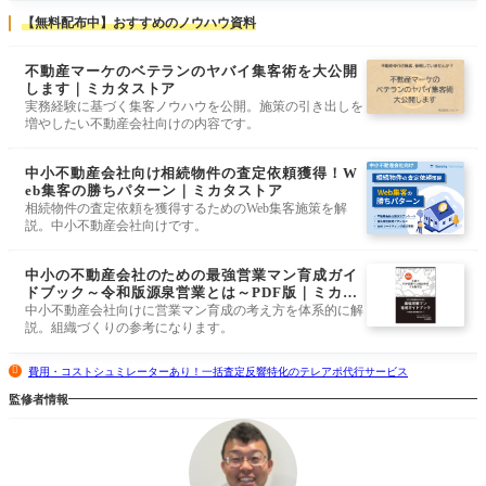
【無料配布中】おすすめのノウハウ資料
不動産マーケのベテランのヤバイ集客術を大公開
します｜ミカタストア
実務経験に基づく集客ノウハウを公開。施策の引き出しを
増やしたい不動産会社向けの内容です。
中小不動産会社向け相続物件の査定依頼獲得！W
eb集客の勝ちパターン｜ミカタストア
相続物件の査定依頼を獲得するためのWeb集客施策を解
説。中小不動産会社向けです。
中小の不動産会社のための最強営業マン育成ガイ
ドブック～令和版源泉営業とは～PDF版｜ミカタ
ストア
中小不動産会社向けに営業マン育成の考え方を体系的に解
説。組織づくりの参考になります。
費用・コストシュミレーターあり！一括査定反響特化のテレアポ代行サービス
監修者情報