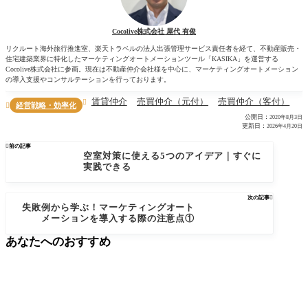
Cocolive株式会社 屋代 有俊
リクルート海外旅行推進室、楽天トラベルの法人出張管理サービス責任者を経て、不動産販売・
住宅建築業界に特化したマーケティングオートメーションツール「KASIKA」を運営する
Cocolive株式会社に参画。現在は不動産仲介会社様を中心に、マーケティングオートメーション
の導入支援やコンサルテーションを行っております。
賃貸仲介
売買仲介（元付）
売買仲介（客付）

経営戦略・効率化

公開日：
2020年8月3日
更新日：
2026年4月20日

前の記事
空室対策に使える5つのアイデア｜すぐに
実践できる
次の記事

失敗例から学ぶ！マーケティングオート
メーションを導入する際の注意点①
あなたへのおすすめ