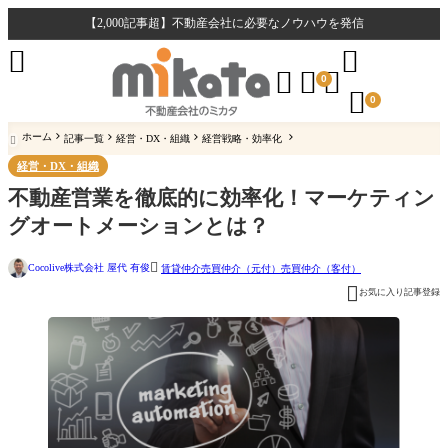
【2,000記事超】不動産会社に必要なノウハウを発信





0

0
ホーム
記事一覧
経営・DX・組織
経営戦略・効率化

経営・DX・組織
不動産営業を徹底的に効率化！マーケティン
グオートメーションとは？

Cocolive株式会社 屋代 有俊
賃貸仲介
売買仲介（元付）
売買仲介（客付）

お気に入り記事登録