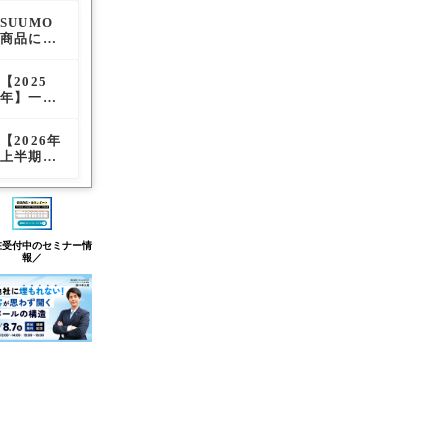
査定率レ
査定率レ
の成果報
紹介とお
ホームペ
ポート
ポート
SUUMO
【毎月更
SUUMO
酬型移行
すすめオ
ージデザ
商品につ
新】一括
商品につ
がもたら
プション
イン30選
いてのご
査定サイ
いてのご
す市場の
まとめ
※参考に
紹介とお
ト媒体別
紹介とお
歪みと実
しよう
【2025
不動産会
【改悪か
すすめオ
の通電
すすめオ
務への影
年】一括
社の良い
必然か】
プション
率・訪問
プション
響
査定サイ
キャッチ
SUUMO
まとめ
査定率レ
まとめ
ト訪問査
コピー21
の成果報
ポート
【2026年
【改悪か
SUUMO
定率ラン
選｜AI活
酬型移行
上半期】
必然か】
の一覧画
キング発
用で反響
がもたら
一括査定
SUUMO
面で物件
表！！最
が取れる
す市場の
サイト 訪
の成果報
を目立た
もアポが
コピーの
歪みと実
問査定率
酬型移行
せる方法
とれる媒
作り方
務への影
ランキン
がもたら
体は…？
響
グ！最も
す市場の
在受付中のセミナー情
アポがと
歪みと実
報／
れる媒体
務への影
は…？
響