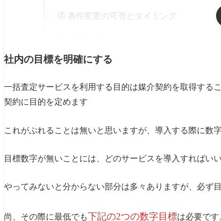
④ 条件変更の可否とタイミング
⑤ 上限設定ができるか
社内の目標を明確にする
⑥ 課金対象外（除外）の比率と条件
⑦ 運営に不動産会社出身がいるか
一括査定サービスを利用する目的は媒介契約を取得する
契約に目的を定めます
まとめ
あわせて読みたい
これがぶれることは無いと思いますが、導入する際に数
目標数字が無いことには、どのサービスを導入すればい
やってみないと分からない部分は多々ありますが、必ず
下記の2つの数字目標
尚、その際に最低でも
は必要です