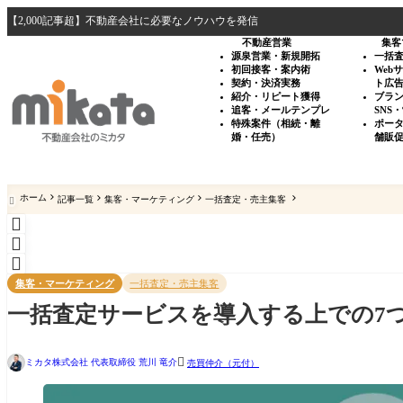
【2,000記事超】不動産会社に必要なノウハウを発信
不動産営業
集客
源泉営業・新規開拓
一括
初回接客・案内術
Web
契約・決済実務
ト広
紹介・リピート獲得
ブラ
追客・メールテンプレ
SNS
特殊案件（相続・離
ポー
婚・任売）
舗販
ホーム
記事一覧
集客・マーケティング
一括査定・売主集客




集客・マーケティング
一括査定・売主集客
一括査定サービスを導入する上での7

ミカタ株式会社 代表取締役 荒川 竜介
売買仲介（元付）