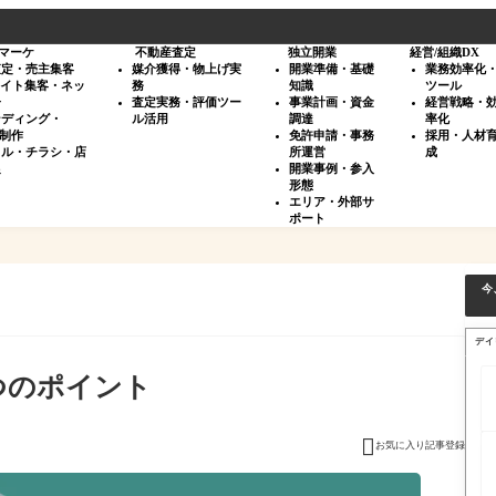
マーケ
不動産査定
独立開業
経営/組織DX
査定・売主集客
媒介獲得・物上げ実
開業準備・基礎
業務効率化
サイト集客・ネッ
務
知識
ツール
告
査定実務・評価ツー
事業計画・資金
経営戦略・
ンディング・
ル活用
調達
率化
・制作
免許申請・事務
採用・人材
タル・チラシ・店
所運営
成
促
開業事例・参入
形態
エリア・外部サ
ポート
今
デイ
つのポイント

お気に入り記事登録