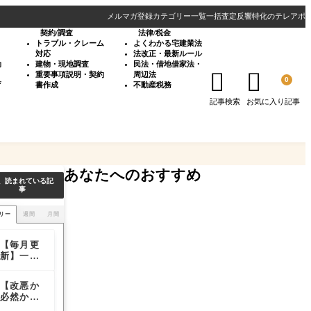
メルマガ登録
カテゴリー一覧
一括査定反響特化のテレアポ
契約/調査
法律/税金
・
トラブル・クレーム
よくわかる宅建業法
対応
法改正・最新ルール
効
建物・現地調査
民法・借地借家法・


重要事項説明・契約
周辺法
0
育
書作成
不動産税務
記事検索
お気に入り記事
あなたへのおすすめ
、読まれている記
事
リー
週間
月間
【毎月更
SUUMO
【毎月更
新】一括
の一覧画
新】一括
査定サイ
面で物件
査定サイ
ト媒体別
を目立た
ト媒体別
【改悪か
SUUMO
【不動産
の通電
せる方法
の通電
必然か】
商品につ
会社】オ
率・訪問
率・訪問
SUUMO
いてのご
シャレな