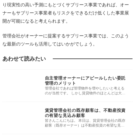
り現実性の高い予測にもとづくサブリース事業であれば、オー
ナーもサブリース事業者もリスクをできるだけ低くした事業展
開が可能になると考えられます。
管理会社がオーナーに提案するサブリース事業では、このよう
な最新のツールも活用してはいかがでしょう。
あわせて読みたい
媒介・受託獲得術
自主管理オーナーにアピールしたい委託
管理のメリット
管理会社であれば管理物件を増やしたいと考える
のが当然です。 しかし賃貸物件のほとんどは大手
管理会社が管理をしており、中小
媒介・受託獲得術
賃貸管理会社の既存顧客は、不動産投資
の有望な見込み顧客
皆さんこんにちは。 本日は、賃貸管理会社の既存
顧客（既存オーナー）は不動産投資の有望な見込
み顧客である、という話をしたい
媒介・受託獲得術