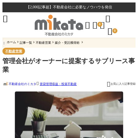
【2,000記事超】不動産会社に必要なノウハウを発信





0

0
ホーム
記事一覧
不動産営業
媒介・受託獲得術

不動産営業
管理会社がオーナーに提案するサブリース事
業


不動産会社のミカタ
お気に入り記事登録
賃貸管理
収益・投資不動産