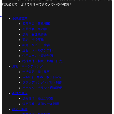
約実務まで、現場で即活用できるノウハウを網羅！
不動産営業
源泉営業・新規開拓
初回接客・案内術
媒介・受託獲得術
契約・決済実務
紹介・リピート獲得
追客・メールテンプレ
住宅ローン・資金計画
特殊案件（相続・離婚・任売）
集客・マーケティング
一括査定・売主集客
Webサイト集客・ネット広告
ブランディング・SNS・制作
ポータル・チラシ・店舗販促
不動産査定
媒介獲得・物上げ実務
査定実務・評価ツール活用
独立・開業