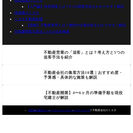
役所調査のミカタ
【入門編】役所調査とは？8つの調査項目をわかりやすく解説
借地権のミカタ
ミカタ不動産転職
【図解】不動産業界とは？種類や仕事内容をわかりやすく解説
宅地建物取引業法｜e-Gov法令検索
不動産営業の「追客」とは？考え方と5つの
追客手法を紹介
不動産会社の集客方法10選｜おすすめ度・
予算感・具体的な施策も解説
【不動産開業】4〜6ヶ月の準備手順を現役
宅建士が解説

不動産会社のミカタ
運営会社
運営ポリシー
プライバシーポリシー
サイトマップ