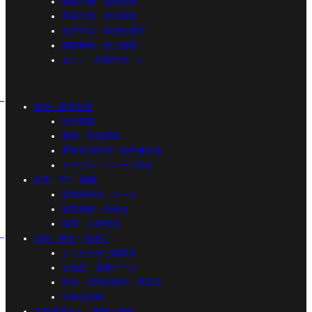
開業準備・基礎知識
事業計画・資金調達
免許申請・事務所運営
開業事例・参入形態
エリア・外部サポート
契約・調査実務
役所調査
建物・現地調査
重要事項説明・契約書作成
トラブル・クレーム対応
経営・DX・組織
業務効率化・ツール
経営戦略・効率化
採用・人材育成
法律・税金・法改正
よくわかる宅建業法
法改正・最新ルール
民法・借地借家法・周辺法
不動産税務
不動産データ・市況・歴史