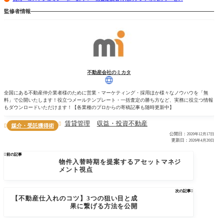
監修者情報
不動産会社のミカタ
全国にある不動産仲介業者様のために営業・マーケティング・採用ほか様々なノウハウを「無
料」で公開いたします！役立つメールテンプレート・一括査定の勝ち方など、実務に役立つ情報
もダウンロードいただけます！【各業種のプロからの寄稿記事も随時更新中】
賃貸管理
収益・投資不動産

媒介・受託獲得術

公開日：
2020年12月17日
更新日：
2026年4月20日

前の記事
物件入替時期を提案するアセットマネジ
メント視点
次の記事

【不動産仕入れのコツ】3つの狙い目と成
果に繋げる方法を公開