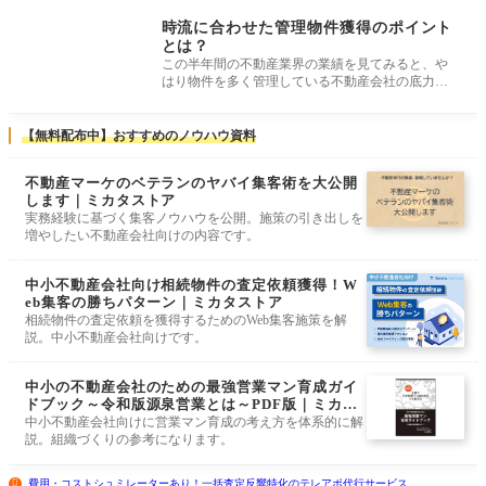
時流に合わせた管理物件獲得のポイント
とは？
この半年間の不動産業界の業績を見てみると、や
はり物件を多く管理している不動産会社の底力を
感じる。 仲介事業はここ最近、全
【無料配布中】おすすめのノウハウ資料
不動産マーケのベテランのヤバイ集客術を大公開
します｜ミカタストア
実務経験に基づく集客ノウハウを公開。施策の引き出しを
増やしたい不動産会社向けの内容です。
中小不動産会社向け相続物件の査定依頼獲得！W
eb集客の勝ちパターン｜ミカタストア
相続物件の査定依頼を獲得するためのWeb集客施策を解
説。中小不動産会社向けです。
中小の不動産会社のための最強営業マン育成ガイ
ドブック～令和版源泉営業とは～PDF版｜ミカタ
ストア
中小不動産会社向けに営業マン育成の考え方を体系的に解
説。組織づくりの参考になります。
費用・コストシュミレーターあり！一括査定反響特化のテレアポ代行サービス