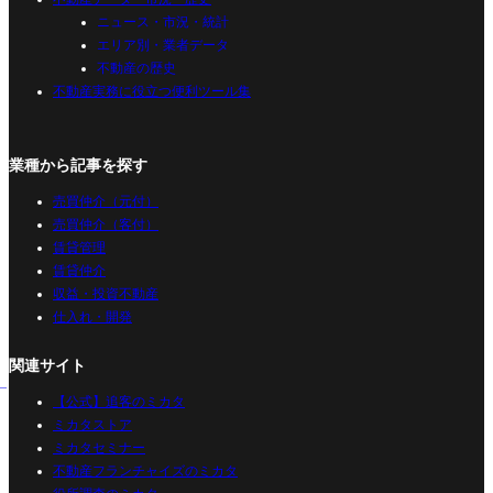
ニュース・市況・統計
エリア別・業者データ
不動産の歴史
不動産実務に役立つ便利ツール集
業種から記事を探す
売買仲介（元付）
売買仲介（客付）
賃貸管理
賃貸仲介
収益・投資不動産
仕入れ・開発
関連サイト
【公式】追客のミカタ
ミカタストア
ミカタセミナー
不動産フランチャイズのミカタ