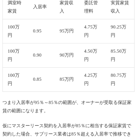
満室時
家賃収
委託管
実質家賃
入居率
家賃
入
理料
収入
100
万
4.75
万
90.25
万
0.95
95
万円
円
円
円
100
万
4.50
万
85.50
万
0.90
90
万円
円
円
円
100
万
4.25
万
80.75
万
0.85
85
万円
円
円
円
つまり入居率が95％～85％の範囲が、オーナーが受取る保証家
賃の範囲になります。
仮にマスターリース契約を入居率が85％に相当する保証家賃で
契約した場合、サブリース業者は85％超える入居率で推移でき