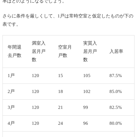
率はどのようになるでしょう。
さらに条件を厳しくして、1戸は常時空室と仮定したものが下の
表です。
満室入
実質入
年間退
空室月
居月戸
居月戸
入居率
去戸数
戸数
数
数
1
戸
120
15
105
87.5%
2
戸
120
18
102
85.0%
3
戸
120
21
99
82.5%
4
戸
120
24
96
80.0%