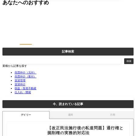
あなたへのおすすめ
記事検索
検
検索
索
業種から記事を探す
売買仲介（元付）
売買仲介（客付）
賃貸管理
賃貸仲介
収益・投資不動産
仕入れ・開発
今、読まれている記事
デイリー
週間
月間
【改正民法施行後の私道問題】通行権と
掘削権の実務的対応法