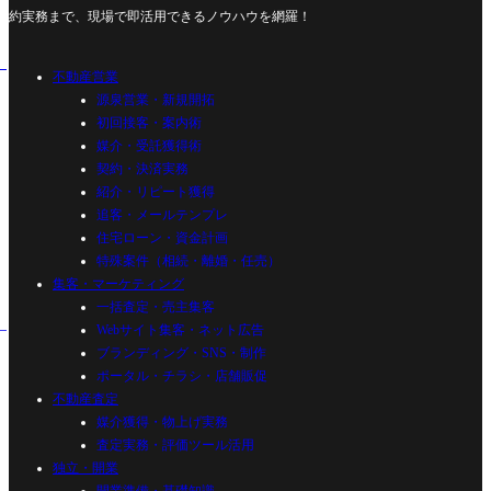
約実務まで、現場で即活用できるノウハウを網羅！
不動産営業
源泉営業・新規開拓
初回接客・案内術
媒介・受託獲得術
契約・決済実務
紹介・リピート獲得
追客・メールテンプレ
住宅ローン・資金計画
特殊案件（相続・離婚・任売）
集客・マーケティング
一括査定・売主集客
Webサイト集客・ネット広告
ブランディング・SNS・制作
ポータル・チラシ・店舗販促
不動産査定
媒介獲得・物上げ実務
査定実務・評価ツール活用
独立・開業