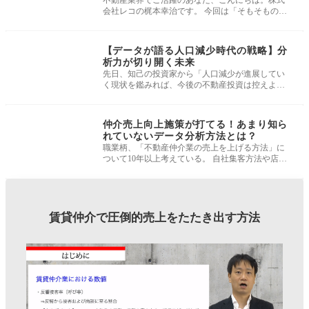
でしょうか？｜不動産仲介営業お悩み相
不動産業界でご活躍のあなた、こんにちは。株式
会社レコの梶本幸治です。 今回は「そもそもの
談室
話、不動産会社もしっかりとした組
経営戦略・効率化
【データが語る人口減少時代の戦略】分
析力が切り開く未来
先日、知己の投資家から「人口減少が進展してい
く現状を鑑みれば、今後の不動産投資は控えよう
と思う。この考えは正しいか？」と
経営戦略・効率化
仲介売上向上施策が打てる！あまり知ら
れていないデータ分析方法とは？
職業柄、「不動産仲介業の売上を上げる方法」に
ついて10年以上考えている。 自社集客方法や店舗
展開方法などの企業としての取り組
賃貸仲介で圧倒的売上をたたき出す方法