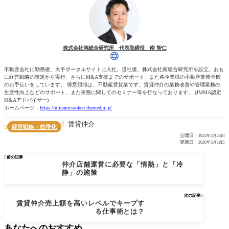
株式会社南総合研究所 代表取締役 南 智仁
不動産会社に勤務後、大手ポータルサイトに入社。退社後、株式会社南総合研究所を設立。おも
に経営戦略の策定から実行、さらにM&A支援までのサポート、また各企業様の不動産業務全般
のお手伝いをしています。 得意領域は、不動産賃貸業です。賃貸仲介の業務改善や管理業務の
生産性向上などのサポート、また実務に関してのセミナー等を行なっております。 (JMMA認定
M&Aアドバイザー)
ホームページ：
https://minamisouken.themedia.jp/
賃貸仲介

経営戦略・効率化

公開日：
2022年3月24日
更新日：
2026年5月18日

前の記事
仲介店舗運営に必要な「情熱」と「冷
静」の施策
次の記事

賃貸仲介売上額を高いレベルでキープす
る仕事術とは？
あなたへのおすすめ