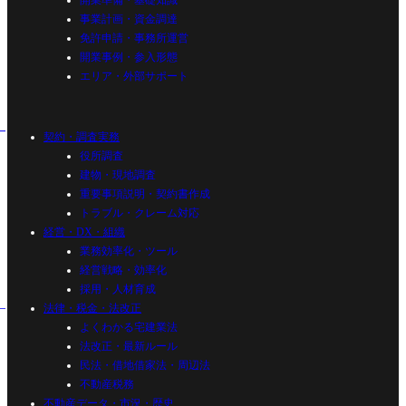
開業準備・基礎知識
事業計画・資金調達
免許申請・事務所運営
開業事例・参入形態
エリア・外部サポート
契約・調査実務
役所調査
建物・現地調査
重要事項説明・契約書作成
トラブル・クレーム対応
経営・DX・組織
業務効率化・ツール
経営戦略・効率化
採用・人材育成
法律・税金・法改正
よくわかる宅建業法
法改正・最新ルール
民法・借地借家法・周辺法
不動産税務
不動産データ・市況・歴史