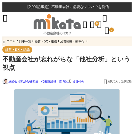
【2,000記事超】不動産会社に必要なノウハウを発信





0

0
ホーム
記事一覧
経営・DX・組織
経営戦略・効率化

経営・DX・組織
不動産会社が忘れがちな「他社分析」という
視点


株式会社南総合研究所 代表取締役 南 智仁
お気に入り記事登録
賃貸仲介