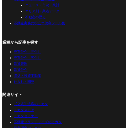
ニュース・市況・統計
エリア別・業者データ
不動産の歴史
不動産実務に役立つ便利ツール集
業種から記事を探す
売買仲介（元付）
売買仲介（客付）
賃貸管理
賃貸仲介
収益・投資不動産
仕入れ・開発
関連サイト
【公式】追客のミカタ
ミカタストア
ミカタセミナー
不動産フランチャイズのミカタ