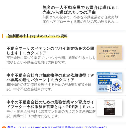
務
無名の一人不動産屋でも媒介は獲れる！
売主から選ばれた3つの理由
前回までの記事で、小さな不動産業者が任意売却
案件へアプローチする際の見込み客の絞り込み方
についてお話した。 もし、あなた
【無料配布中】おすすめのノウハウ資料
不動産マーケのベテランのヤバイ集客術を大公開
します｜ミカタストア
実務経験に基づく集客ノウハウを公開。施策の引き出しを
増やしたい不動産会社向けの内容です。
中小不動産会社向け相続物件の査定依頼獲得！W
eb集客の勝ちパターン｜ミカタストア
相続物件の査定依頼を獲得するためのWeb集客施策を解
説。中小不動産会社向けです。
中小の不動産会社のための最強営業マン育成ガイ
ドブック～令和版源泉営業とは～PDF版｜ミカタ
ストア
中小不動産会社向けに営業マン育成の考え方を体系的に解
説。組織づくりの参考になります。
費用・コストシュミレーターあり！一括査定反響特化のテレアポ代行サービス