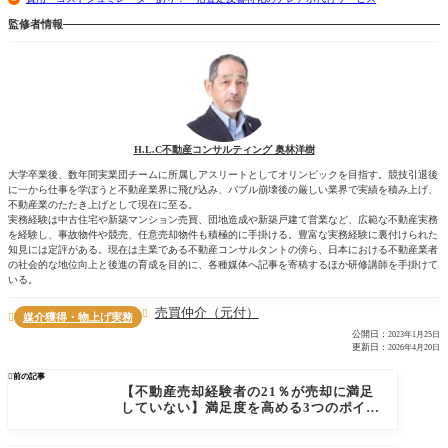
監修者情報
H.L.C不動産コンサルティング 奥林洋樹
大学卒業後、数年間実業団チームに所属しアスリートとしてオリンピックを目指す。競技引退後
に一から仕事を学ぼうと不動産業界に飛び込み、バブル崩壊後の厳しい業界で実績を積み上げ、
不動産業のたたき上げとして現在に至る。
実務経験は中古住宅や新築マンション売買、団地造成や新築戸建て営業など、広範な不動産実務
を経験し、事故物件や競売、任意売却物件も積極的に手掛ける。豊富な実務経験に裏付けられた
知見には定評がある。現在は主業である不動産コンサルタントの傍ら、日本における不動産業者
の社会的な地位向上と後進の育成を目的に、各種媒体へ記事を寄稿するほか研修講師を手掛けて
いる。
売買仲介（元付）

媒介獲得・物上げ実務

公開日：
2023年1月25日
更新日：
2026年4月20日

前の記事
【不動産売却経験者の21％が売却に満足
していない】満足度を高める3つのポイン
ト