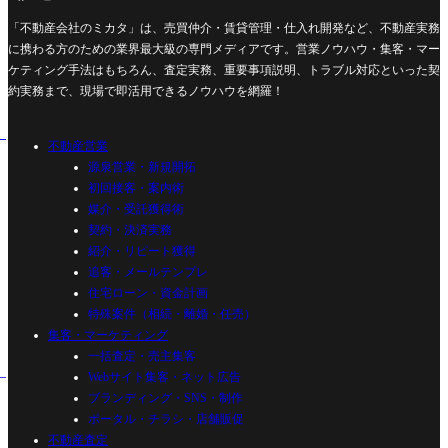
「不動産会社のミカタ」は、売買仲介・賃貸管理・仕入れ開発など、不動産実務
に携わる方のための業界最大級の専門メディアです。営業ノウハウ・集客・マー
ケティング手法はもちろん、査定実務、重要事項説明、トラブル対応といった契
約実務まで、現場で即活用できるノウハウを網羅！
不動産営業
源泉営業・新規開拓
初回接客・案内術
媒介・受託獲得術
契約・決済実務
紹介・リピート獲得
追客・メールテンプレ
住宅ローン・資金計画
特殊案件（相続・離婚・任売）
集客・マーケティング
一括査定・売主集客
Webサイト集客・ネット広告
ブランディング・SNS・制作
ポータル・チラシ・店舗販促
不動産査定