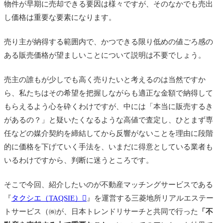
物件が早期に売却できる要因は様々ですが、そのなかでも売出
し価格は重要な要素になります。
売り主が納得する範囲内で、かつできる限り低めの値ごろ感の
ある販売価格が望ましいことについて説明は不要でしょう。
売主の誰もが少しでも高く売りたいと考えるのは当然ですか
ら、私たちはその希望を把握しながらも適正な金額で納得して
もらえるよう心を砕くわけですが、中には「本当に販売するき
があるの？」と疑いたくなるような高値で査定し、ひとまず専
任などの媒介契約を締結してから反響がないことを理由に段階
的に価格を下げていく手法を、いまだに得意としている業者も
いるわけですから、判断に迷うところです。
そこで今回、紹介したいのが不動産マッチングサービスである
『
タクシエ（TAQSIE）
』を運営する三菱地所リアルエステー
トサービス（㈱が、日本トレンドリサーチと共同で行った
「不