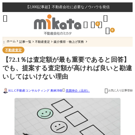
【2,000記事超】不動産会社に必要なノウハウを発信





0

0
ホーム
記事一覧
不動産査定
媒介獲得・物上げ実務

不動産査定
【72.1％は査定額が最も重要であると回答】
でも、提案する査定額が高ければ良いと勘違
いしてはいけない理由


H.L.C不動産コンサルティング 奥林洋樹
お気に入り記事登録
売買仲介（元付）