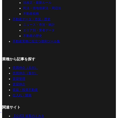
法改正・最新ルール
民法・借地借家法・周辺法
不動産税務
不動産データ・市況・歴史
ニュース・市況・統計
エリア別・業者データ
不動産の歴史
不動産実務に役立つ便利ツール集
業種から記事を探す
売買仲介（元付）
売買仲介（客付）
賃貸管理
賃貸仲介
収益・投資不動産
仕入れ・開発
関連サイト
【公式】追客のミカタ