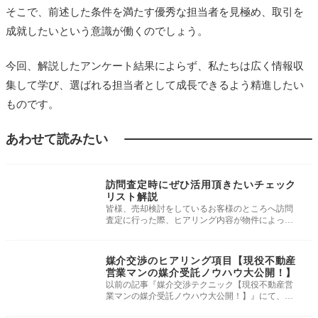
そこで、前述した条件を満たす優秀な担当者を見極め、取引を
成就したいという意識が働くのでしょう。
今回、解説したアンケート結果によらず、私たちは広く情報収
集して学び、選ばれる担当者として成長できるよう精進したい
ものです。
あわせて読みたい
媒介獲得・物上げ実
務
訪問査定時にぜひ活用頂きたいチェック
リスト解説
皆様、売却検討をしているお客様のところへ訪問
査定に行った際、ヒアリング内容が物件によって
差がある、随時連絡して聞かなくて
媒介獲得・物上げ実
務
媒介交渉のヒアリング項目【現役不動産
営業マンの媒介受託ノウハウ大公開！】
以前の記事『媒介交渉テクニック【現役不動産営
業マンの媒介受託ノウハウ大公開！】』にて、媒
介交渉の初回面談時においてオープ
媒介獲得・物上げ実