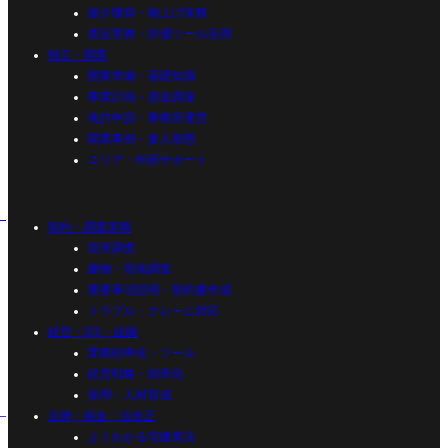
媒介獲得・物上げ実務
査定実務・評価ツール活用
独立・開業
開業準備・基礎知識
事業計画・資金調達
免許申請・事務所運営
開業事例・参入形態
エリア・外部サポート
契約・調査実務
役所調査
建物・現地調査
重要事項説明・契約書作成
トラブル・クレーム対応
経営・DX・組織
業務効率化・ツール
経営戦略・効率化
採用・人材育成
法律・税金・法改正
よくわかる宅建業法