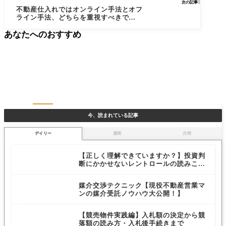
次の記事

不動産仕入れではオンライン手法とオフ
ライン手法、どちらを重視すべきでしょ
うか？
あなたへのおすすめ
今、読まれている記事
デイリー
週間
月間
【正しく理解できていますか？】投資判
断にかかせないレントロールの読みこな
しと注目ポイントについて
媒介交渉テクニック【現役不動産営業マ
ンの媒介受託ノウハウ大公開！】
【競売物件実践編】入札額の決定から競
落額の読み方・入札後手続きまで