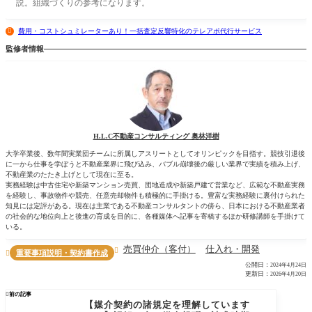
説。組織づくりの参考になります。
費用・コストシュミレーターあり！一括査定反響特化のテレアポ代行サービス
監修者情報
H.L.C不動産コンサルティング 奥林洋樹
大学卒業後、数年間実業団チームに所属しアスリートとしてオリンピックを目指す。競技引退後
に一から仕事を学ぼうと不動産業界に飛び込み、バブル崩壊後の厳しい業界で実績を積み上げ、
不動産業のたたき上げとして現在に至る。
実務経験は中古住宅や新築マンション売買、団地造成や新築戸建て営業など、広範な不動産実務
を経験し、事故物件や競売、任意売却物件も積極的に手掛ける。豊富な実務経験に裏付けられた
知見には定評がある。現在は主業である不動産コンサルタントの傍ら、日本における不動産業者
の社会的な地位向上と後進の育成を目的に、各種媒体へ記事を寄稿するほか研修講師を手掛けて
いる。
売買仲介（客付）
仕入れ・開発

重要事項説明・契約書作成

公開日：
2024年4月24日
更新日：
2026年4月20日

前の記事
【媒介契約の諸規定を理解しています