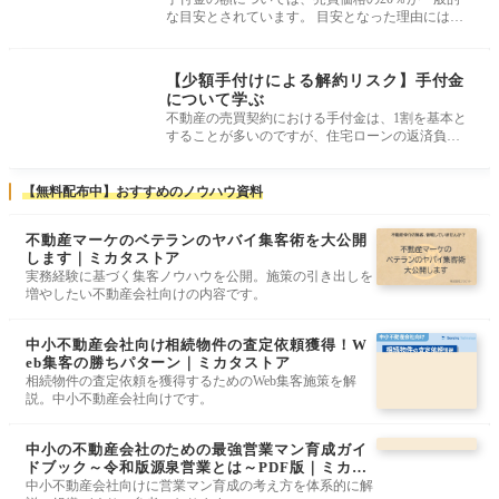
な目安とされています。 目安となった理由には諸
説ありますが、不動産業者が自ら売
契約・決済実務
【少額手付けによる解約リスク】手付金
について学ぶ
不動産の売買契約における手付金は、1割を基本と
することが多いのですが、住宅ローンの返済負担
率や諸条件をクリアすれば諸経費
【無料配布中】おすすめのノウハウ資料
不動産マーケのベテランのヤバイ集客術を大公開
します｜ミカタストア
実務経験に基づく集客ノウハウを公開。施策の引き出しを
増やしたい不動産会社向けの内容です。
中小不動産会社向け相続物件の査定依頼獲得！W
eb集客の勝ちパターン｜ミカタストア
相続物件の査定依頼を獲得するためのWeb集客施策を解
説。中小不動産会社向けです。
中小の不動産会社のための最強営業マン育成ガイ
ドブック～令和版源泉営業とは～PDF版｜ミカタ
ストア
中小不動産会社向けに営業マン育成の考え方を体系的に解