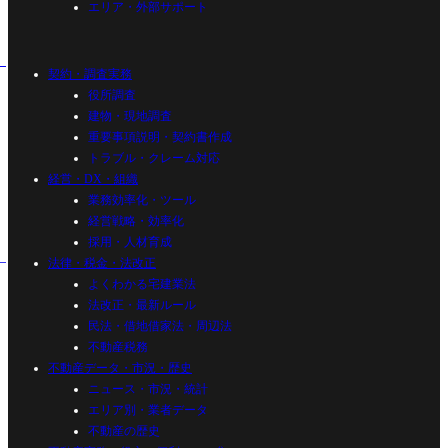
エリア・外部サポート
契約・調査実務
役所調査
建物・現地調査
重要事項説明・契約書作成
トラブル・クレーム対応
経営・DX・組織
業務効率化・ツール
経営戦略・効率化
採用・人材育成
法律・税金・法改正
よくわかる宅建業法
法改正・最新ルール
民法・借地借家法・周辺法
不動産税務
不動産データ・市況・歴史
ニュース・市況・統計
エリア別・業者データ
不動産の歴史