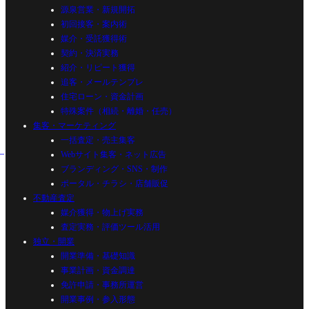
源泉営業・新規開拓
初回接客・案内術
媒介・受託獲得術
契約・決済実務
紹介・リピート獲得
追客・メールテンプレ
住宅ローン・資金計画
特殊案件（相続・離婚・任売）
集客・マーケティング
一括査定・売主集客
Webサイト集客・ネット広告
ブランディング・SNS・制作
ポータル・チラシ・店舗販促
不動産査定
媒介獲得・物上げ実務
査定実務・評価ツール活用
独立・開業
開業準備・基礎知識
事業計画・資金調達
免許申請・事務所運営
開業事例・参入形態