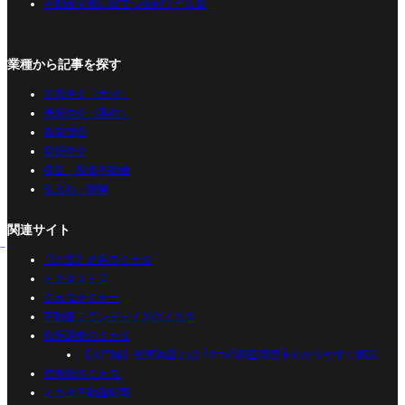
不動産実務に役立つ便利ツール集
業種から記事を探す
売買仲介（元付）
売買仲介（客付）
賃貸管理
賃貸仲介
収益・投資不動産
仕入れ・開発
関連サイト
【公式】追客のミカタ
ミカタストア
ミカタセミナー
不動産フランチャイズのミカタ
役所調査のミカタ
【入門編】役所調査とは？8つの調査項目をわかりやすく解説
借地権のミカタ
ミカタ不動産転職