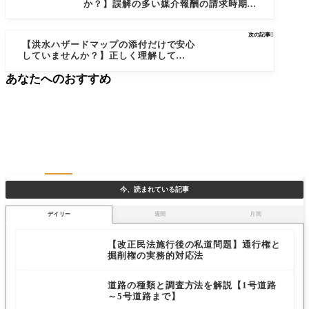
か？】誤解の多い媒介報酬の請求時期や
契約更新について
次の記事

【洪水ハザードマップの添付だけで安心
していませんか？】正しく理解しておき
たい、ハザードマップの提示方法と、内
あなたへのおすすめ
氾濫の危険性
今、読まれている記事
デイリー
週間
月間
【改正民法施行後の私道問題】通行権と
掘削権の実務的対応法
道路の種類と調査方法を解説【1号道路
～5号道路まで】