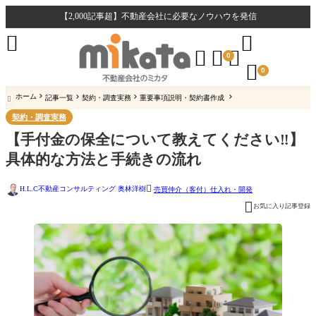
【2,000記事超】不動産会社に必要なノウハウを発信





0

0
ホーム
記事一覧
契約・調査実務
重要事項説明・契約書作成

契約・調査実務
【手付金の保全について教えてください‼】
具体的な方法と手続きの流れ

H.L.C不動産コンサルティング 奥林洋樹
売買仲介（客付）
仕入れ・開発

お気に入り記事登録