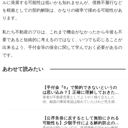
ルに発展する可能性は低いかも知れませんが、債務不履行など
を根拠としての契約解除は、かなりの確率で揉める可能性があ
ります。
私たち不動産のプロは、これまで機会がなかったから今後も不
要であると短絡的に考えるのではなく、いつでも応じることが
出来るよう、手付金等の保全に関して学んでおく必要があるの
です。
あわせて読みたい
重要事項説明・契約
書作成
【手付金『0』で契約できないというの
は思い込み？】正確に理解しておきたい
手付と契約の関係
筆者が不動産営業としてようやく独り立ちした
頃、融資の事前承認は取れていたけれど売主側の
媒介業者が希望する2割の手付金が用
重要事項説明・契約
書作成
【公序良俗に反するとして無効にされる
可能性も】少額手付による解約防止のた
め設ける特約について
手付金の額については、売買価格の20％が一般的