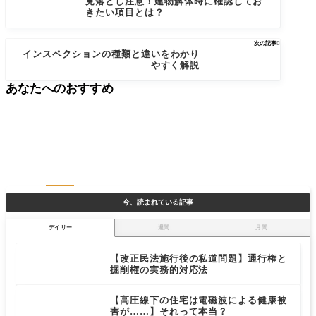
見落とし注意！建物解体時に確認してお
きたい項目とは？
次の記事

インスペクションの種類と違いをわかり
やすく解説
あなたへのおすすめ
今、読まれている記事
デイリー
週間
月間
【改正民法施行後の私道問題】通行権と
掘削権の実務的対応法
【高圧線下の住宅は電磁波による健康被
害が……】それって本当？