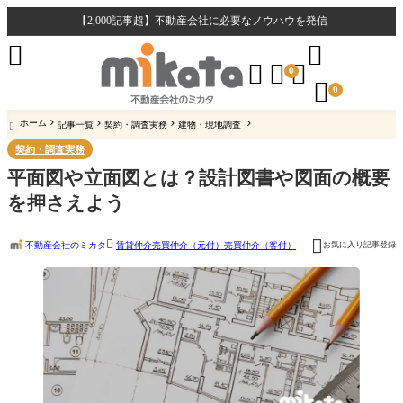
【2,000記事超】不動産会社に必要なノウハウを発信





0

0
ホーム
記事一覧
契約・調査実務
建物・現地調査

契約・調査実務
平面図や立面図とは？設計図書や図面の概要
を押さえよう


不動産会社のミカタ
お気に入り記事登録
賃貸仲介
売買仲介（元付）
売買仲介（客付）