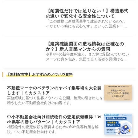
建物・現地調査
【耐震性だけでは足りない！】構造形式
の違いで変化する安全性について
「この建物は新耐震基準で建築されているので、
イザという時にも安心です」といった営業トーク
をよく耳にしますが、「安心」とは
建物・現地調査
【建築確認図面の敷地情報は正確なの
か？】新人営業マンからの質問
令和6年の新年度を迎え、まだ体に馴染んでいない
スーツに身を包み、集団で歩く若者を見掛ける機
会が多くなりました。 一部の例外
【無料配布中】おすすめのノウハウ資料
不動産マーケのベテランのヤバイ集客術を大公開
します｜ミカタストア
実務経験に基づく集客ノウハウを公開。施策の引き出しを
増やしたい不動産会社向けの内容です。
中小不動産会社向け相続物件の査定依頼獲得！W
eb集客の勝ちパターン｜ミカタストア
相続物件の査定依頼を獲得するためのWeb集客施策を解
説。中小不動産会社向けです。