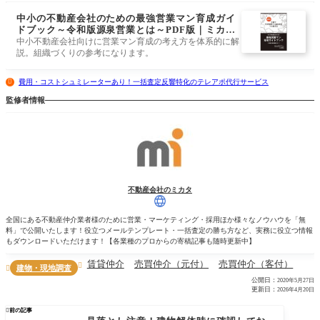
中小の不動産会社のための最強営業マン育成ガイ
ドブック～令和版源泉営業とは～PDF版｜ミカタ
ストア
中小不動産会社向けに営業マン育成の考え方を体系的に解
説。組織づくりの参考になります。
費用・コストシュミレーターあり！一括査定反響特化のテレアポ代行サービス
監修者情報
不動産会社のミカタ
全国にある不動産仲介業者様のために営業・マーケティング・採用ほか様々なノウハウを「無
料」で公開いたします！役立つメールテンプレート・一括査定の勝ち方など、実務に役立つ情報
もダウンロードいただけます！【各業種のプロからの寄稿記事も随時更新中】
賃貸仲介
売買仲介（元付）
売買仲介（客付）

建物・現地調査

公開日：
2020年5月27日
更新日：
2026年4月20日

前の記事