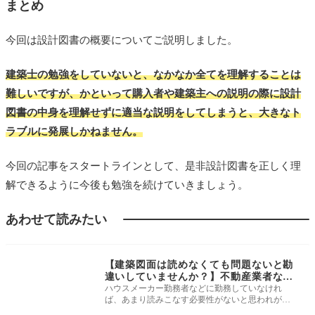
まとめ
今回は設計図書の概要についてご説明しました。
建築士の勉強をしていないと、なかなか全てを理解することは
難しいですが、かといって購入者や建築主への説明の際に設計
図書の中身を理解せずに適当な説明をしてしまうと、大きなト
ラブルに発展しかねません。
今回の記事をスタートラインとして、是非設計図書を正しく理
解できるように今後も勉強を続けていきましょう。
あわせて読みたい
建物・現地調査
【建築図面は読めなくても問題ないと勘
違いしていませんか？】不動産業者なら
押さえておきたい図面を読みこなすため
ハウスメーカー勤務者などに勤務していなけれ
ば、あまり読みこなす必要性がないと思われがち
の基礎知識
な建築図面。 言うまでもなく住宅の