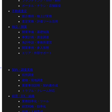
ブランディング・SNS・制作
ポータル・チラシ・店舗販促
不動産査定
媒介獲得・物上げ実務
査定実務・評価ツール活用
独立・開業
開業準備・基礎知識
事業計画・資金調達
免許申請・事務所運営
開業事例・参入形態
エリア・外部サポート
契約・調査実務
役所調査
建物・現地調査
重要事項説明・契約書作成
トラブル・クレーム対応
経営・DX・組織
業務効率化・ツール
経営戦略・効率化
採用・人材育成