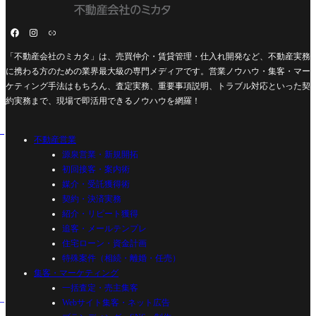
「不動産会社のミカタ」は、売買仲介・賃貸管理・仕入れ開発など、不動産実務
に携わる方のための業界最大級の専門メディアです。営業ノウハウ・集客・マー
ケティング手法はもちろん、査定実務、重要事項説明、トラブル対応といった契
約実務まで、現場で即活用できるノウハウを網羅！
不動産営業
源泉営業・新規開拓
初回接客・案内術
媒介・受託獲得術
契約・決済実務
紹介・リピート獲得
追客・メールテンプレ
住宅ローン・資金計画
特殊案件（相続・離婚・任売）
集客・マーケティング
一括査定・売主集客
Webサイト集客・ネット広告