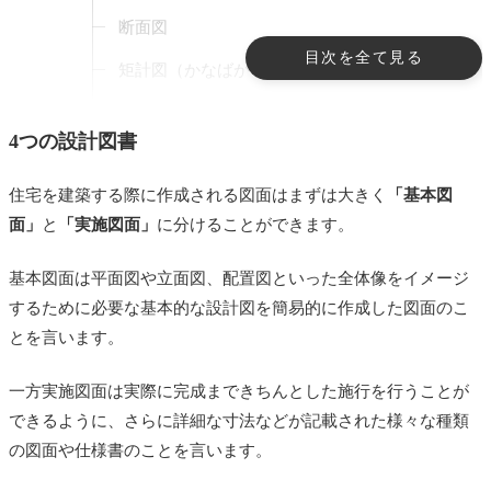
断面図
目次を全て見る
矩計図（かなばかりず）
仕上げ表
4つの設計図書
（特記）仕様書
住宅を建築する際に作成される図面はまずは大きく
「基本図
構造図
面」
と
「実施図面」
に分けることができます。
基礎伏図
基本図面は平面図や立面図、配置図といった全体像をイメージ
設備図
するために必要な基本的な設計図を簡易的に作成した図面のこ
外構図
とを言います。
まとめ
一方実施図面は実際に完成まできちんとした施行を行うことが
あわせて読みたい
できるように、さらに詳細な寸法などが記載された様々な種類
の図面や仕様書のことを言います。