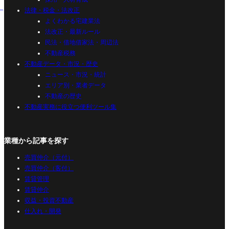
法律・税金・法改正
よくわかる宅建業法
法改正・最新ルール
民法・借地借家法・周辺法
不動産税務
不動産データ・市況・歴史
ニュース・市況・統計
エリア別・業者データ
不動産の歴史
不動産実務に役立つ便利ツール集
業種から記事を探す
売買仲介（元付）
売買仲介（客付）
賃貸管理
賃貸仲介
収益・投資不動産
仕入れ・開発