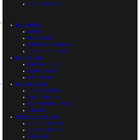
エリア・外部サポート
契約・調査実務
役所調査
建物・現地調査
重要事項説明・契約書作成
トラブル・クレーム対応
経営・DX・組織
業務効率化・ツール
経営戦略・効率化
採用・人材育成
法律・税金・法改正
よくわかる宅建業法
法改正・最新ルール
民法・借地借家法・周辺法
不動産税務
不動産データ・市況・歴史
ニュース・市況・統計
エリア別・業者データ
不動産の歴史