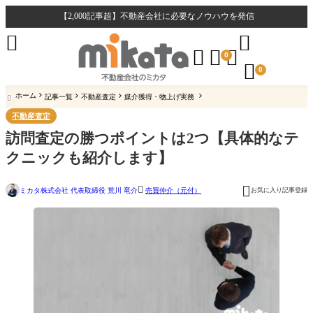
【2,000記事超】不動産会社に必要なノウハウを発信





0

0
ホーム
記事一覧
不動産査定
媒介獲得・物上げ実務

不動産査定
訪問査定の勝つポイントは2つ【具体的なテ
クニックも紹介します】


ミカタ株式会社 代表取締役 荒川 竜介
お気に入り記事登録
売買仲介（元付）