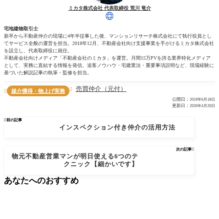
ミカタ株式会社 代表取締役 荒川 竜介
宅地建物取引士
新卒から不動産仲介の現場に4年半従事した後、マンションリサーチ株式会社にて執行役員とし
てサービス全般の運営を担当。2018年12月、不動産会社向け支援事業を手がけるミカタ株式会社
を設立し、代表取締役に就任。
不動産会社向けメディア「不動産会社のミカタ」を運営。月間15万PVを誇る業界特化メディア
として、実務に直結する情報を発信。追客ノウハウ・宅建業法・重要事項説明など、現場経験に
基づいた解説記事の執筆・監修を担当。
売買仲介（元付）

媒介獲得・物上げ実務

公開日：
2019年6月18日
更新日：
2026年4月20日

前の記事
インスペクション付き仲介の活用方法
次の記事

物元不動産営業マンが明日使える6つのテ
クニック【細かいです】
あなたへのおすすめ