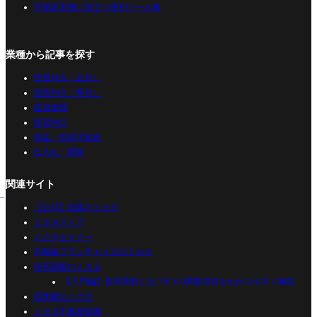
不動産実務に役立つ便利ツール集
業種から記事を探す
売買仲介（元付）
売買仲介（客付）
賃貸管理
賃貸仲介
収益・投資不動産
仕入れ・開発
関連サイト
【公式】追客のミカタ
ミカタストア
ミカタセミナー
不動産フランチャイズのミカタ
役所調査のミカタ
【入門編】役所調査とは？8つの調査項目をわかりやすく解説
借地権のミカタ
ミカタ不動産転職