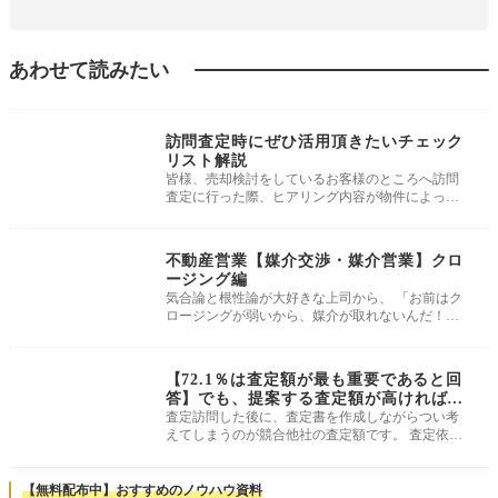
あわせて読みたい
媒介獲得・物上げ実
務
訪問査定時にぜひ活用頂きたいチェック
リスト解説
皆様、売却検討をしているお客様のところへ訪問
査定に行った際、ヒアリング内容が物件によって
差がある、随時連絡して聞かなくて
媒介獲得・物上げ実
務
不動産営業【媒介交渉・媒介営業】クロ
ージング編
気合論と根性論が大好きな上司から、 「お前はク
ロージングが弱いから、媒介が取れないんだ！」
なんてことを言われた人も多いの
媒介獲得・物上げ実
務
【72.1％は査定額が最も重要であると回
答】でも、提案する査定額が高ければ良
いと勘違いしてはいけない理由
査定訪問した後に、査定書を作成しながらつい考
えてしまうのが競合他社の査定額です。 査定依頼
を受けたのが1社だけであるという
【無料配布中】おすすめのノウハウ資料