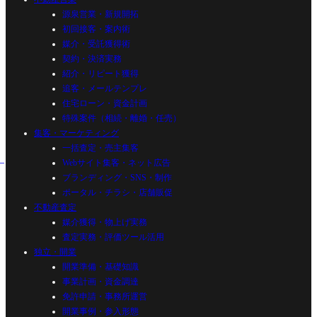
源泉営業・新規開拓
初回接客・案内術
媒介・受託獲得術
契約・決済実務
紹介・リピート獲得
追客・メールテンプレ
住宅ローン・資金計画
特殊案件（相続・離婚・任売）
集客・マーケティング
一括査定・売主集客
Webサイト集客・ネット広告
ブランディング・SNS・制作
ポータル・チラシ・店舗販促
不動産査定
媒介獲得・物上げ実務
査定実務・評価ツール活用
独立・開業
開業準備・基礎知識
事業計画・資金調達
免許申請・事務所運営
開業事例・参入形態