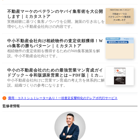
不動産マーケのベテランのヤバイ集客術を大公開
します｜ミカタストア
実務経験に基づく集客ノウハウを公開。施策の引き出しを
増やしたい不動産会社向けの内容です。
中小不動産会社向け相続物件の査定依頼獲得！W
eb集客の勝ちパターン｜ミカタストア
相続物件の査定依頼を獲得するためのWeb集客施策を解
説。中小不動産会社向けです。
中小の不動産会社のための最強営業マン育成ガイ
ドブック～令和版源泉営業とは～PDF版｜ミカタ
ストア
中小不動産会社向けに営業マン育成の考え方を体系的に解
説。組織づくりの参考になります。
費用・コストシュミレーターあり！一括査定反響特化のテレアポ代行サービス
監修者情報