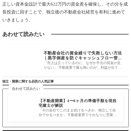
正しい資本金設計で最大622万円の資金差を確保し、その分を成
長投資に回すことで、独立後の不動産会社経営を有利に進めて
いきましょう。
あわせて読みたい
事業計画・資金調達
不動産会社の資金繰りで失敗しない方法
｜黒字倒産を防ぐキャッシュフロー管理
を解説
「売上は立っているのに、なぜか手元の現金が足
りない」 不動産業で最も怖いのが、利益が出てい
るのに資金が尽きる「黒字倒産」
独立・開業に関する必読の人気記事
合わせて読みたい
【不動産開業】4〜6ヶ月の準備手順を現役
宅建士が解説
「今の会社でこのまま続けるべきか、独立して自
分でやるべきか」 不動産業界でそれなりに営業を
続けていれば、誰もが一度は考え