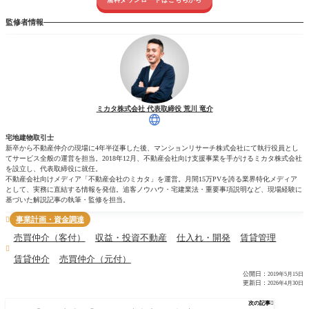
無料ダウンロードはこちらから
監修者情報
ミカタ株式会社 代表取締役 荒川 竜介
宅地建物取引士
新卒から不動産仲介の現場に4年半従事した後、マンションリサーチ株式会社にて執行役員とし
てサービス全般の運営を担当。2018年12月、不動産会社向け支援事業を手がけるミカタ株式会社
を設立し、代表取締役に就任。
不動産会社向けメディア「不動産会社のミカタ」を運営。月間15万PVを誇る業界特化メディア
として、実務に直結する情報を発信。追客ノウハウ・宅建業法・重要事項説明など、現場経験に
基づいた解説記事の執筆・監修を担当。
事業計画・資金調達

売買仲介（客付）
収益・投資不動産
仕入れ・開発
賃貸管理

賃貸仲介
売買仲介（元付）
公開日：
2019年5月15日
更新日：
2026年4月30日
次の記事
