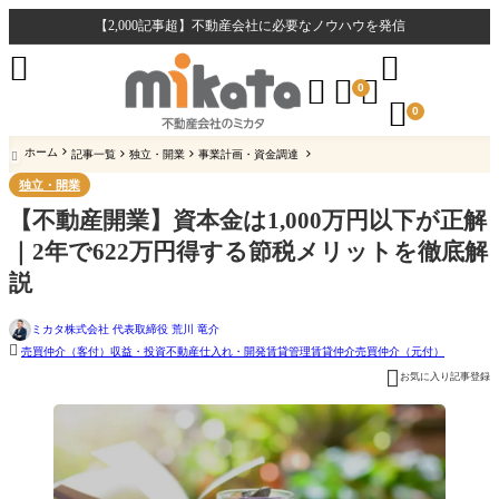
【2,000記事超】不動産会社に必要なノウハウを発信





0

0
ホーム
記事一覧
独立・開業
事業計画・資金調達

独立・開業
【不動産開業】資本金は1,000万円以下が正解
｜2年で622万円得する節税メリットを徹底解
説
ミカタ株式会社 代表取締役 荒川 竜介

売買仲介（客付）
収益・投資不動産
仕入れ・開発
賃貸管理
賃貸仲介
売買仲介（元付）

お気に入り記事登録