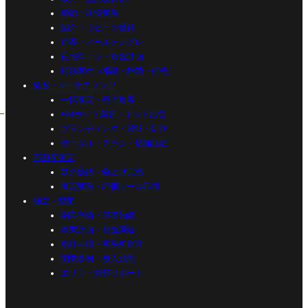
契約・決済実務
紹介・リピート獲得
追客・メールテンプレ
住宅ローン・資金計画
特殊案件（相続・離婚・任売）
集客・マーケティング
一括査定・売主集客
Webサイト集客・ネット広告
ブランディング・SNS・制作
ポータル・チラシ・店舗販促
不動産査定
媒介獲得・物上げ実務
査定実務・評価ツール活用
独立・開業
開業準備・基礎知識
事業計画・資金調達
免許申請・事務所運営
開業事例・参入形態
エリア・外部サポート