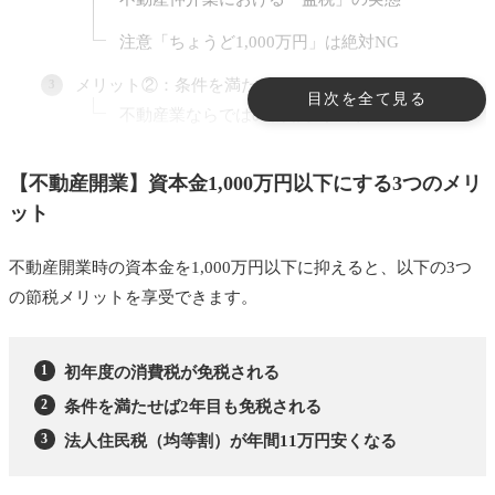
注意「ちょうど1,000万円」は絶対NG
メリット②：条件を満たせば2年目も免税される
目次を全て見る
不動産業ならではの戦略ポイント
メリット③：法人住民税が毎年11万円安くなる
【不動産開業】資本金1,000万円以下にする3つのメリ
東京都23区内・従業員50人以下の場合
ット
この差額は10年で110万円
不動産開業時の資本金を1,000万円以下に抑えると、以下の3つ
【シミュレーション】資本金1,000万円「超」と
の節税メリットを享受できます。
「以下」で納税額はこれだけ違う
前提条件（年間）
初年度の消費税が免税される
納税額比較
条件を満たせば2年目も免税される
2年間で622万円の資金差
法人住民税（均等割）が年間11万円安くなる
不動産開業時の「理想の資本金」は300万〜500万円
不動産業で資本金を決める3つの要素