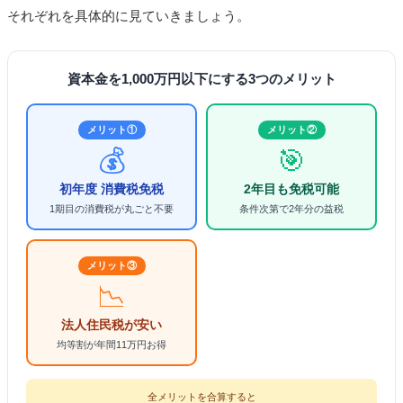
それぞれを具体的に見ていきましょう。
1. 宅建業免許と保証協会への加入費用
2. 初期費用と運転資金の確保
資本金を1,000万円以下にする3つのメリット
3. 金融機関からの信頼（融資）
【早見表】不動産開業事業規模別・資本金の決め方
メリット①
メリット②
💰
🎯
まとめ
初年度 消費税免税
2年目も免税可能
あわせて読みたい
1期目の消費税が丸ごと不要
条件次第で2年分の益税
メリット③
📉
法人住民税が安い
均等割が年間11万円お得
全メリットを合算すると