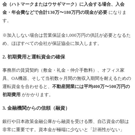
会（ハトマークまたはウサギマーク）に入会する場合、入会
金・年会費などで合計130万〜180万円の現金が必要
になりま
す。
※加入しない場合は営業保証金1,000万円の供託が必要となるた
め、ほぼすべての会社が保証協会に加入します。
2. 初期費用と運転資金の確保
事務所の賃貸契約（敷金・礼金・仲介手数料）、オフィス家
具、OA機器、そして当初数ヶ月間の無収入期間を耐えるための
運転資金を合わせると、
不動産開業には平均400万〜500万円の
初期費用
がかかります。
3. 金融機関からの信頼（融資）
銀行や日本政策金融公庫から融資を受ける際、自己資金の額は
非常に重要です。資本金が極端に少ないと「計画性がない」