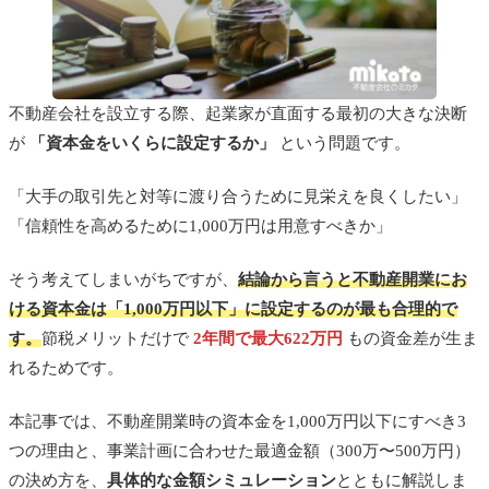
不動産会社を設立する際、起業家が直面する最初の大きな決断
が
「資本金をいくらに設定するか」
という問題です。
「大手の取引先と対等に渡り合うために見栄えを良くしたい」
「信頼性を高めるために1,000万円は用意すべきか」
そう考えてしまいがちですが、
結論から言うと不動産開業にお
ける資本金は「1,000万円以下」に設定するのが最も合理的
で
す。
節税メリットだけで
2年間で最大622万円
もの資金差が生ま
れるためです。
本記事では、不動産開業時の資本金を1,000万円以下にすべき3
つの理由と、事業計画に合わせた最適金額（300万〜500万円）
の決め方を、
具体的な金額シミュレーション
とともに解説しま