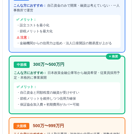
こんな方におすすめ：
自己資金のみで開業・融資は考えていない・一人
事務所で運営
✅ メリット：
・設立コストを最小化
・節税メリットを最大化
⚠️ 注意：
・金融機関からの信用力は低め・法人口座開設の難易度が上がる
⭐ 推奨
300万〜500万円
中規模
こんな方におすすめ：
日本政策金融公庫等から融資希望・従業員採用予
定・本格的に事業展開
✅ メリット：
・自己資金と同額程度の融資が受けやすい
・節税メリットを維持しつつ信用力確保
・保証協会加入費＋初期費用がカバー可能
500万〜999万円
大規模
こんな方におすすめ：
法人取引重視・対外的な信用が必要・複数名体制