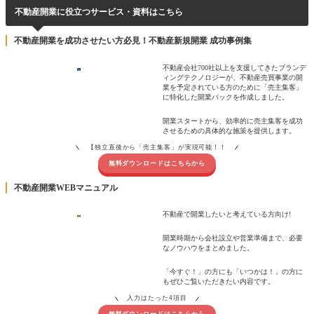
不動産開業に役立つサービス・資料はこちら
不動産開業を成功させたい方必見！不動産新規開業 成功事例集
不動産会社700社以上を支援してきたブランデ
ィングテクノロジーが、不動産売買事業の開
業を予定されている方のために「売主集客」
に特化した開業パックを作成しました。
開業スタートから、効率的に売主集客を成功
させるための具体的な施策を提供します。
【独立直後から「売主集客」が実現可能！！
無料ダウンロードはこちらから
不動産開業WEBマニュアル
不動産で開業したいと考えている方向け!
開業時期から会社設立や営業準備まで、必要
なノウハウをまとめました。
「今すぐ！」の方にも「いつかは！」の方に
もぜひご覧いただきたい内容です。
入力はたった4項目