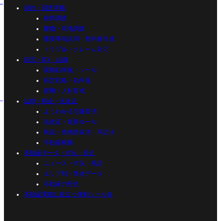
契約・調査実務
役所調査
建物・現地調査
重要事項説明・契約書作成
トラブル・クレーム対応
経営・DX・組織
業務効率化・ツール
経営戦略・効率化
採用・人材育成
法律・税金・法改正
よくわかる宅建業法
法改正・最新ルール
民法・借地借家法・周辺法
不動産税務
不動産データ・市況・歴史
ニュース・市況・統計
エリア別・業者データ
不動産の歴史
不動産実務に役立つ便利ツール集