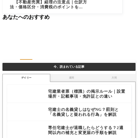
【不動産売買】経理の注意点｜仕訳方
法・価格区分・消費税のポイントを徹底
解説
あなたへのおすすめ
今、読まれている記事
デイリー
週間
月間
宅建業者票（標識）の掲示ルール｜設置
場所・記載事項・免許証との違い
宅建士の名義貸しはなぜNG？罰則と
「名義貸しと疑われる行為」を解説
専任宅建士が退職したらどうする？2週
間以内の補充と変更届の手順を解説