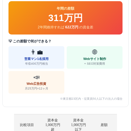
年間の差額
311万円
2年間維持すれば
622万円
の資金差
💡 この差額で何ができる？
👨‍💼
🌐
営業マン1名採用
Webサイト制作
年収400万円相当
+ SEO対策費用
📣
Web広告投資
月25万円×12ヶ月
※東京都23区内・従業員50人以下の法人の場合
資本金
資本金
比較項目
1,000万円
1,000万円
差額
超
以下