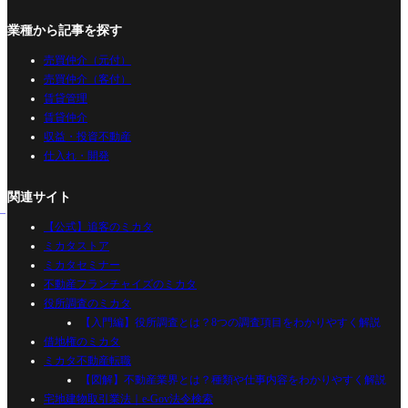
業種から記事を探す
売買仲介（元付）
売買仲介（客付）
賃貸管理
賃貸仲介
収益・投資不動産
仕入れ・開発
関連サイト
【公式】追客のミカタ
ミカタストア
ミカタセミナー
不動産フランチャイズのミカタ
役所調査のミカタ
【入門編】役所調査とは？8つの調査項目をわかりやすく解説
借地権のミカタ
ミカタ不動産転職
【図解】不動産業界とは？種類や仕事内容をわかりやすく解説
宅地建物取引業法｜e-Gov法令検索