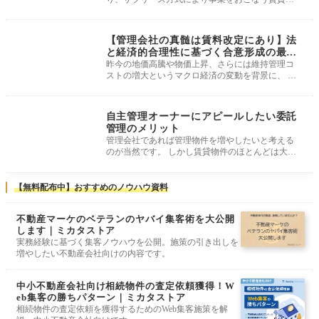
理会社への規制と、サブリース方式に則
媒介・受託獲得術
【管理会社の真髄は賃料改定にあり】法
と経済的合理性に基づく合意形成の最適
解
昨今の地価高騰や物価上昇、さらには維持管理コ
ストの増大というマクロ経済の変動を背景に、 賃
貸物件の賃料改定を巡るトラブル
媒介・受託獲得術
自主管理オーナーにアピールしたい委託
管理のメリット
管理会社であれば管理物件を増やしたいと考える
のが当然です。 しかし賃貸物件のほとんどは大手
管理会社が管理をしており、中小
【無料配布中】おすすめのノウハウ資料
不動産マーケのベテランのヤバイ集客術を大公開
します｜ミカタストア
実務経験に基づく集客ノウハウを公開。施策の引き出しを
増やしたい不動産会社向けの内容です。
中小不動産会社向け相続物件の査定依頼獲得！W
eb集客の勝ちパターン｜ミカタストア
相続物件の査定依頼を獲得するためのWeb集客施策を解