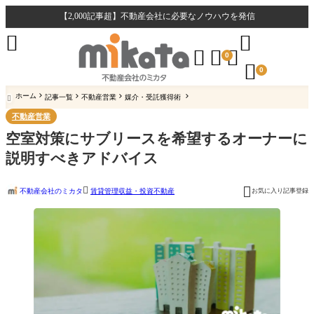
【2,000記事超】不動産会社に必要なノウハウを発信





0

0
ホーム
記事一覧
不動産営業
媒介・受託獲得術

不動産営業
空室対策にサブリースを希望するオーナーに
説明すべきアドバイス


不動産会社のミカタ
お気に入り記事登録
賃貸管理
収益・投資不動産