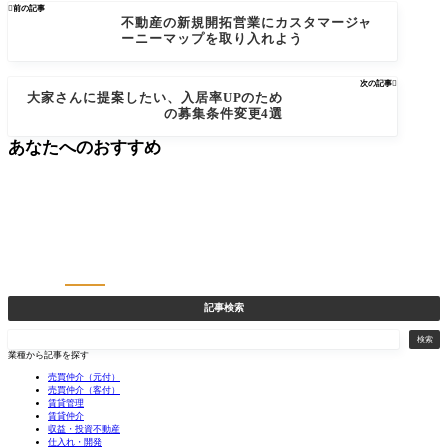

前の記事
不動産の新規開拓営業にカスタマージャ
ーニーマップを取り入れよう
次の記事

大家さんに提案したい、入居率UPのため
の募集条件変更4選
あなたへのおすすめ
記事検索
検
検索
索
業種から記事を探す
売買仲介（元付）
売買仲介（客付）
賃貸管理
賃貸仲介
収益・投資不動産
仕入れ・開発