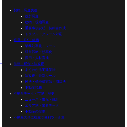
契約・調査実務
役所調査
建物・現地調査
重要事項説明・契約書作成
トラブル・クレーム対応
経営・DX・組織
業務効率化・ツール
経営戦略・効率化
採用・人材育成
法律・税金・法改正
よくわかる宅建業法
法改正・最新ルール
民法・借地借家法・周辺法
不動産税務
不動産データ・市況・歴史
ニュース・市況・統計
エリア別・業者データ
不動産の歴史
不動産実務に役立つ便利ツール集