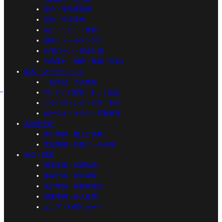
媒介・受託獲得術
契約・決済実務
紹介・リピート獲得
追客・メールテンプレ
住宅ローン・資金計画
特殊案件（相続・離婚・任売）
集客・マーケティング
一括査定・売主集客
Webサイト集客・ネット広告
ブランディング・SNS・制作
ポータル・チラシ・店舗販促
不動産査定
媒介獲得・物上げ実務
査定実務・評価ツール活用
独立・開業
開業準備・基礎知識
事業計画・資金調達
免許申請・事務所運営
開業事例・参入形態
エリア・外部サポート