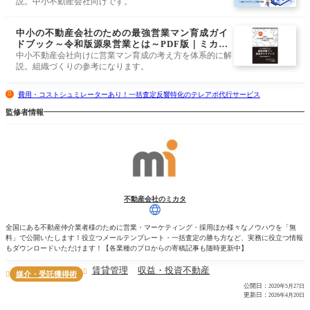
説。中小不動産会社向けです。
中小の不動産会社のための最強営業マン育成ガイ
ドブック～令和版源泉営業とは～PDF版｜ミカタ
ストア
中小不動産会社向けに営業マン育成の考え方を体系的に解
説。組織づくりの参考になります。
費用・コストシュミレーターあり！一括査定反響特化のテレアポ代行サービス
監修者情報
不動産会社のミカタ
全国にある不動産仲介業者様のために営業・マーケティング・採用ほか様々なノウハウを「無
料」で公開いたします！役立つメールテンプレート・一括査定の勝ち方など、実務に役立つ情報
もダウンロードいただけます！【各業種のプロからの寄稿記事も随時更新中】
賃貸管理
収益・投資不動産

媒介・受託獲得術

公開日：
2020年5月27日
更新日：
2026年4月20日