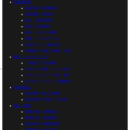
不動産営業
源泉営業・新規開拓
初回接客・案内術
媒介・受託獲得術
契約・決済実務
紹介・リピート獲得
追客・メールテンプレ
住宅ローン・資金計画
特殊案件（相続・離婚・任売）
集客・マーケティング
一括査定・売主集客
Webサイト集客・ネット広告
ブランディング・SNS・制作
ポータル・チラシ・店舗販促
不動産査定
媒介獲得・物上げ実務
査定実務・評価ツール活用
独立・開業
開業準備・基礎知識
事業計画・資金調達
免許申請・事務所運営
開業事例・参入形態