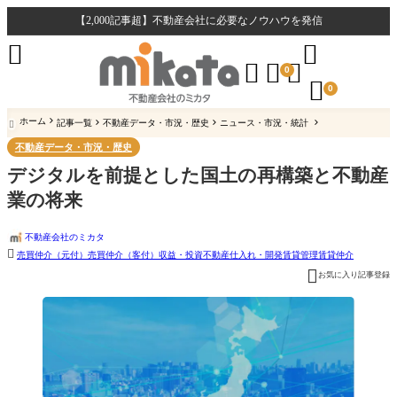
【2,000記事超】不動産会社に必要なノウハウを発信





0

0
ホーム
記事一覧
不動産データ・市況・歴史
ニュース・市況・統計

不動産データ・市況・歴史
デジタルを前提とした国土の再構築と不動産
業の将来
不動産会社のミカタ

売買仲介（元付）
売買仲介（客付）
収益・投資不動産
仕入れ・開発
賃貸管理
賃貸仲介

お気に入り記事登録