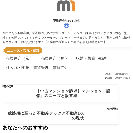
不動産会社のミカタ
全国にある不動産仲介業者様のために営業・マーケティング・採用ほか様々なノウハウを「無
料」で公開いたします！役立つメールテンプレート・一括査定の勝ち方など、実務に役立つ情報
もダウンロードいただけます！【各業種のプロからの寄稿記事も随時更新中】
ニュース・市況・統計

売買仲介（元付）
売買仲介（客付）
収益・投資不動産

仕入れ・開発
賃貸管理
賃貸仲介
公開日：
2021年8月30日
更新日：
2026年4月20日

前の記事
【中古マンション訴求】マンション「設
備」のニーズと設置率
次の記事

成熟期に至った不動産テックと不動産DX
の現状
あなたへのおすすめ