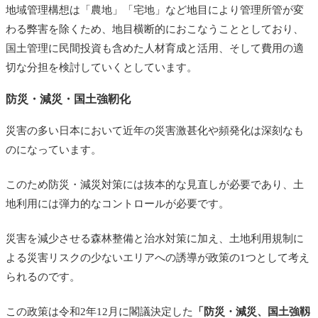
地域管理構想は「農地」「宅地」など地目により管理所管が変
わる弊害を除くため、地目横断的におこなうこととしており、
国土管理に民間投資も含めた人材育成と活用、そして費用の適
切な分担を検討していくとしています。
防災・減災・国土強靭化
災害の多い日本において近年の災害激甚化や頻発化は深刻なも
のになっています。
このため防災・減災対策には抜本的な見直しが必要であり、土
地利用には弾力的なコントロールが必要です。
災害を減少させる森林整備と治水対策に加え、土地利用規制に
よる災害リスクの少ないエリアへの誘導が政策の1つとして考え
られるのです。
この政策は令和2年12月に閣議決定した
「防災・減災、国土強靱