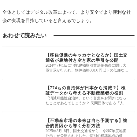
全体としてはデジタル改革によって、より安全でより便利な社
会の実現を目指していると言えるでしょう。
あわせて読みたい
ニュース・市況・統
計
【移住促進のキッカケとなるか】国土交
通省が農地付き空き家の手引を公開
2024年7月1日に宅地建物取引業法第46条に関し大
臣告示が行われ、物件価格800万円以下の低廉な空
家等に対する媒介報酬が引き上げられ
ニュース・市況・統
計
【774もの自治体が日本から消滅？】検
証データから考える不動産業者の役割
「消滅可能性自治体」という言葉をお聞きになっ
たことがあるでしょうか？ 民間団体である「人口
戦略会議」が、4月24日に分析レポ
ニュース・市況・統
計
【不動産市場の未来は自ら予測する】複
合的要因から導く分析方法
2025年3月18日、国土交通省から「令和7年度地価
公示」が公開されました。個別の標準地点の価格