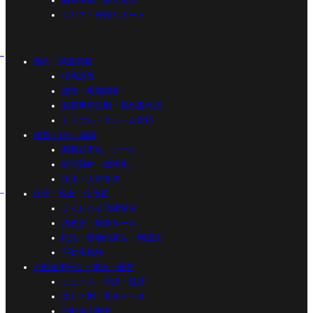
エリア・外部サポート
契約・調査実務
役所調査
建物・現地調査
重要事項説明・契約書作成
トラブル・クレーム対応
経営・DX・組織
業務効率化・ツール
経営戦略・効率化
採用・人材育成
法律・税金・法改正
よくわかる宅建業法
法改正・最新ルール
民法・借地借家法・周辺法
不動産税務
不動産データ・市況・歴史
ニュース・市況・統計
エリア別・業者データ
不動産の歴史