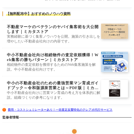
は、既に不動産情報ライブラリへ反映
【無料配布中】おすすめのノウハウ資料
不動産マーケのベテランのヤバイ集客術を大公開
します｜ミカタストア
実務経験に基づく集客ノウハウを公開。施策の引き出しを
増やしたい不動産会社向けの内容です。
中小不動産会社向け相続物件の査定依頼獲得！W
eb集客の勝ちパターン｜ミカタストア
相続物件の査定依頼を獲得するためのWeb集客施策を解
説。中小不動産会社向けです。
中小の不動産会社のための最強営業マン育成ガイ
ドブック～令和版源泉営業とは～PDF版｜ミカタ
ストア
中小不動産会社向けに営業マン育成の考え方を体系的に解
説。組織づくりの参考になります。
費用・コストシュミレーターあり！一括査定反響特化のテレアポ代行サービス
監修者情報