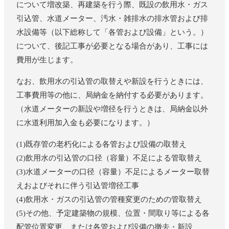
について増改築、再建築を行う際、既設の飲用水・ガス
引込管、水道メーター、汚水・雑排水の排水管および排
水設備等（以下総称して「各管および設備」という。）
について、後記工事が必要となる場合があり、工事には
費用が生じます。
なお、飲用水の引込管の取替えや新設を行うときには、
工事費用等の他に、局納金を納付する必要があります。
（水道メーターの新設や増径を行うときは、局納金以外
に水道利用加入金も必要になります。）
(1)既存管の老朽化による各管および設備の取替え
(2)飲用水の引込管の口径（容量）不足による管取替え
(3)水道メーターの口径（容量）不足によるメーター取替
えおよびそれに伴う引込管増径工事
(4)飲用水・ガスの引込管の管種変更のための管取替え
(5)その他、予定建築物の規模、位置・間取り等による各
配管位置変更、または各管および設備の撤去・新設