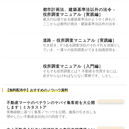
役所調査
都市計画法、建築基準法以外の法令 –
役所調査マニュアル［実践編］
最大の山場である建築基準法がようやく終わり、
ここからは都市計画法・建築基準法以外の法令に
ついての解説です。「以外の法令」
役所調査
道路 – 役所調査マニュアル［実践編］
引き続き、8つある調査項目のそれぞれを深掘りし
ていき、一通りの役所調査ができる知識習得を目
指します。ここからは道路につい
役所調査
役所調査マニュアル［入門編］
そもそも役所調査とは？ 不動産を売買するには、
必ずやらなければならない業務です。しかし、い
きなり詳細を説明してもわかりに
【無料配布中】おすすめのノウハウ資料
不動産マーケのベテランのヤバイ集客術を大公開
します｜ミカタストア
実務経験に基づく集客ノウハウを公開。施策の引き出しを
増やしたい不動産会社向けの内容です。