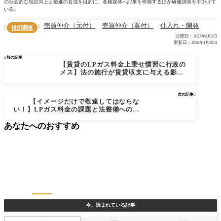
の社会的な地位向上と後進の育成を目的に、各種媒体へ記事を寄稿するほか研修講師を手掛けて
いる。
売買仲介（元付）
売買仲介（客付）
仕入れ・開発

役所調査

公開日：
2023年8月2日
更新日：
2026年4月20日

前の記事
【賃貸のLPガス料金上乗せ慣習に行政の
メス】法の施行が賃貸収支に与える影響
と、今後の対策について
次の記事

【イメージだけで敬遠してはならな
い！】LPガス料金の課題と法整備へのみ
ちのり
あなたへのおすすめ
今、読まれている記事