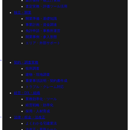
媒介獲得・物上げ実務
査定実務・評価ツール活用
独立・開業
開業準備・基礎知識
事業計画・資金調達
免許申請・事務所運営
開業事例・参入形態
エリア・外部サポート
契約・調査実務
役所調査
建物・現地調査
重要事項説明・契約書作成
トラブル・クレーム対応
経営・DX・組織
業務効率化・ツール
経営戦略・効率化
採用・人材育成
法律・税金・法改正
よくわかる宅建業法
法改正・最新ルール