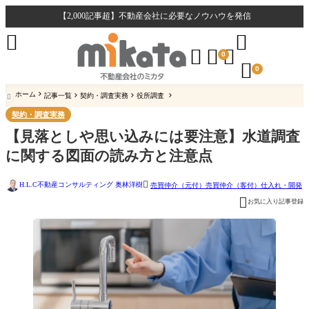
【2,000記事超】不動産会社に必要なノウハウを発信





0

0
ホーム
記事一覧
契約・調査実務
役所調査

契約・調査実務
【見落としや思い込みには要注意】水道調査
に関する図面の読み方と注意点

H.L.C不動産コンサルティング 奥林洋樹
売買仲介（元付）
売買仲介（客付）
仕入れ・開発

お気に入り記事登録