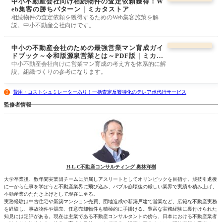
中小不動産会社向け相続物件の査定依頼獲得！W
eb集客の勝ちパターン｜ミカタストア
相続物件の査定依頼を獲得するためのWeb集客施策を解
説。中小不動産会社向けです。
中小の不動産会社のための最強営業マン育成ガイ
ドブック～令和版源泉営業とは～PDF版｜ミカタ
ストア
中小不動産会社向けに営業マン育成の考え方を体系的に解
説。組織づくりの参考になります。
費用・コストシュミレーターあり！一括査定反響特化のテレアポ代行サービス
監修者情報
H.L.C不動産コンサルティング 奥林洋樹
大学卒業後、数年間実業団チームに所属しアスリートとしてオリンピックを目指す。競技引退後
に一から仕事を学ぼうと不動産業界に飛び込み、バブル崩壊後の厳しい業界で実績を積み上げ、
不動産業のたたき上げとして現在に至る。
実務経験は中古住宅や新築マンション売買、団地造成や新築戸建て営業など、広範な不動産実務
を経験し、事故物件や競売、任意売却物件も積極的に手掛ける。豊富な実務経験に裏付けられた
知見には定評がある。現在は主業である不動産コンサルタントの傍ら、日本における不動産業者