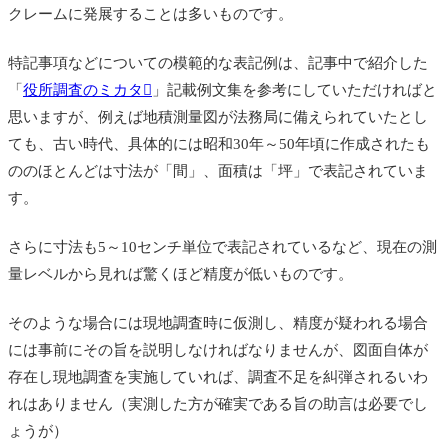
クレームに発展することは多いものです。
特記事項などについての模範的な表記例は、記事中で紹介した
「
役所調査のミカタ
」記載例文集を参考にしていただければと
思いますが、例えば地積測量図が法務局に備えられていたとし
ても、古い時代、具体的には昭和30年～50年頃に作成されたも
ののほとんどは寸法が「間」、面積は「坪」で表記されていま
す。
さらに寸法も5～10センチ単位で表記されているなど、現在の測
量レベルから見れば驚くほど精度が低いものです。
そのような場合には現地調査時に仮測し、精度が疑われる場合
には事前にその旨を説明しなければなりませんが、図面自体が
存在し現地調査を実施していれば、調査不足を糾弾されるいわ
れはありません（実測した方が確実である旨の助言は必要でし
ょうが）