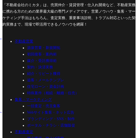
「不動産会社のミカタ」は、売買仲介・賃貸管理・仕入れ開発など、不動産実務
に携わる方のための業界最大級の専門メディアです。営業ノウハウ・集客・マー
ケティング手法はもちろん、査定実務、重要事項説明、トラブル対応といった契
約実務まで、現場で即活用できるノウハウを網羅！
不動産営業
源泉営業・新規開拓
初回接客・案内術
媒介・受託獲得術
契約・決済実務
紹介・リピート獲得
追客・メールテンプレ
住宅ローン・資金計画
特殊案件（相続・離婚・任売）
集客・マーケティング
一括査定・売主集客
Webサイト集客・ネット広告
ブランディング・SNS・制作
ポータル・チラシ・店舗販促
不動産査定