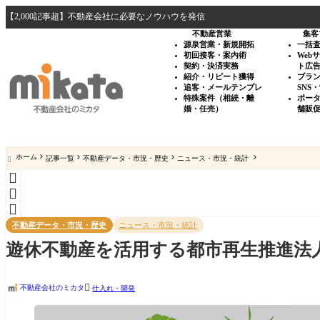
【2,000記事超】不動産会社に必要なノウハウを発信
不動産営業
集客
源泉営業・新規開拓
一括
初回接客・案内術
Web
契約・決済実務
ト広
紹介・リピート獲得
ブラ
追客・メールテンプレ
SNS
特殊案件（相続・離
ポー
婚・任売）
舗販
ホーム
記事一覧
不動産データ・市況・歴史
ニュース・市況・統計




不動産データ・市況・歴史
ニュース・市況・統計
遊休不動産を活用する都市再生推進法

不動産会社のミカタ
仕入れ・開発