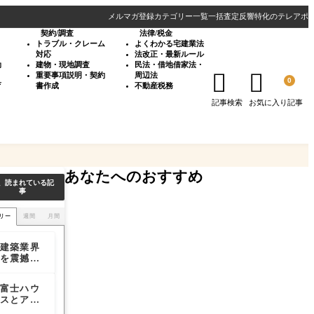
メルマガ登録
カテゴリー一覧
一括査定反響特化のテレアポ
契約/調査
法律/税金
・
トラブル・クレーム
よくわかる宅建業法
対応
法改正・最新ルール
効
建物・現地調査
民法・借地借家法・


重要事項説明・契約
周辺法
0
育
書作成
不動産税務
記事検索
お気に入り記事
あなたへのおすすめ
、読まれている記
事
リー
週間
月間
建築業界
建築業界
建築業界
を震撼さ
を震撼さ
を震撼さ
せた耐震
せた耐震
せた耐震
偽装事件
偽装事件
偽装事件
富士ハウ
【確実に
バブル崩
の本質
の本質
の本質
スとアー
理解して
壊により
バンエス
おきた
消えた企