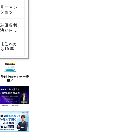
テートが
い】不動
業
リーマン
リーマン
不動産の
倒産した
産有料引
ショック
ショック
歴史を江
理由
取サービ
と不動産
と不動産
戸時代か
スの現状
業界の倒
業界の倒
ら紐解い
とリスク
班田収授
【性能競
財閥系不
産
産
ていく
について
法から太
争から付
動産会社
【令和ま
閤検地ま
加価値競
が続々誕
で】
で～日本
争へ】媒
生
【これか
バブル経
【確実に
の土地制
介業者に
ら10年で
済はなぜ
理解して
度
求められ
消える不
生まれた
おきた
る新たな
動産会社
のか？
い】不動
対応力
の特徴】
産有料引
生き残る
取サービ
会社との
スの現状
在受付中のセミナー情
決定的な
とリスク
報／
違い
について