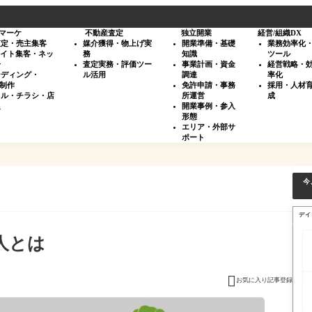
マーケ
不動産査定
独立開業
経営/組織DX
査定・売主集客
媒介獲得・物上げ実
開業準備・基礎
業務効率化
サイト集客・ネッ
務
知識
ツール
告
査定実務・評価ツー
事業計画・資金
経営戦略・
ンディング・
ル活用
調達
率化
・制作
免許申請・事務
採用・人材
タル・チラシ・店
所運営
成
促
開業事例・参入
形態
エリア・外部サ
ポート
今
デイ
人とは

お気に入り記事登録