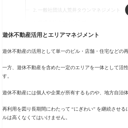
2. 一般社団法人荒井タウンマネジメント
3. 株式会社まちみとラボ
遊休不動産活用とエリアマネジメント
4. 株式会社まちづくり川越
5. 特定非営利法人今様草加宿
遊休不動産の活用として単一のビル・店舗・住宅などの
6. 秋葉原タウンマネジメント
一方、遊休不動産を含めた一定のエリアを一体として活
7. 株式会社 飯田まちづくりカンパニー
す。
8. 高蔵寺まちづくり株式会社
遊休不動産には個人や企業が所有するものや、地方自治
9. 草津まちづくり株式会社
再利用を図り長期間にわたって “にぎわい” を継続させ
10. 神戸ハーバーランド株式会社
ルは高くなくてはいけません。
まとめ