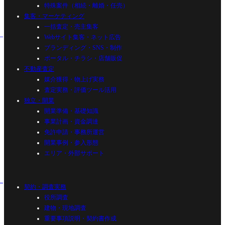
特殊案件（相続・離婚・任売）
集客・マーケティング
一括査定・売主集客
Webサイト集客・ネット広告
ブランディング・SNS・制作
ポータル・チラシ・店舗販促
不動産査定
媒介獲得・物上げ実務
査定実務・評価ツール活用
独立・開業
開業準備・基礎知識
事業計画・資金調達
免許申請・事務所運営
開業事例・参入形態
エリア・外部サポート
契約・調査実務
役所調査
建物・現地調査
重要事項説明・契約書作成