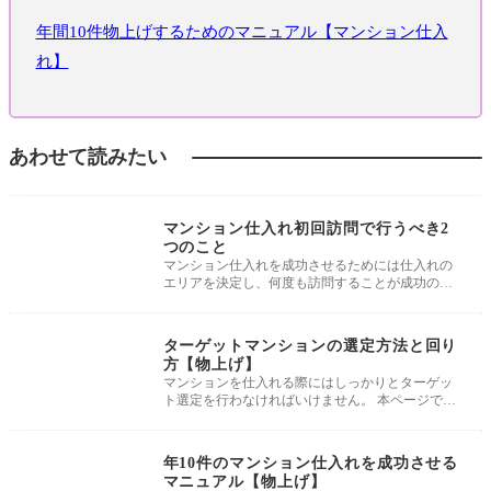
年間10件物上げするためのマニュアル【マンション仕入
れ】
あわせて読みたい
媒介獲得・物上げ実
務
マンション仕入れ初回訪問で行うべき2
つのこと
マンション仕入れを成功させるためには仕入れの
エリアを決定し、何度も訪問することが成功のカ
ギです。 特に重要なことが初回訪
媒介獲得・物上げ実
務
ターゲットマンションの選定方法と回り
方【物上げ】
マンションを仕入れる際にはしっかりとターゲッ
ト選定を行わなければいけません。 本ページでは
ターゲットマンションの選定方法
媒介獲得・物上げ実
務
年10件のマンション仕入れを成功させる
マニュアル【物上げ】