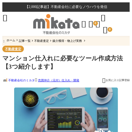
【2,000記事超】不動産会社に必要なノウハウを発信





0

0
ホーム
記事一覧
不動産査定
媒介獲得・物上げ実務

不動産査定
マンション仕入れに必要なツール作成方法
【3つ紹介します】


不動産会社のミカタ
お気に入り記事登録
売買仲介（元付）
仕入れ・開発