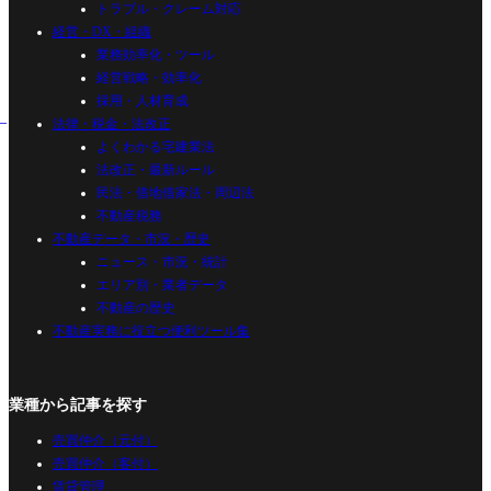
トラブル・クレーム対応
経営・DX・組織
業務効率化・ツール
経営戦略・効率化
採用・人材育成
法律・税金・法改正
よくわかる宅建業法
法改正・最新ルール
民法・借地借家法・周辺法
不動産税務
不動産データ・市況・歴史
ニュース・市況・統計
エリア別・業者データ
不動産の歴史
不動産実務に役立つ便利ツール集
業種から記事を探す
売買仲介（元付）
売買仲介（客付）
賃貸管理