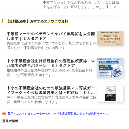
中古マンションを仕入れられる、ということは売
上をあげることに直結します。 しかし、中古マン
ションを仕入れ、自社の専任物件
【無料配布中】おすすめのノウハウ資料
不動産マーケのベテランのヤバイ集客術を大公開
します｜ミカタストア
実務経験に基づく集客ノウハウを公開。施策の引き出しを
増やしたい不動産会社向けの内容です。
中小不動産会社向け相続物件の査定依頼獲得！W
eb集客の勝ちパターン｜ミカタストア
相続物件の査定依頼を獲得するためのWeb集客施策を解
説。中小不動産会社向けです。
中小の不動産会社のための最強営業マン育成ガイ
ドブック～令和版源泉営業とは～PDF版｜ミカタ
ストア
中小不動産会社向けに営業マン育成の考え方を体系的に解
説。組織づくりの参考になります。
費用・コストシュミレーターあり！一括査定反響特化のテレアポ代行サービス
監修者情報