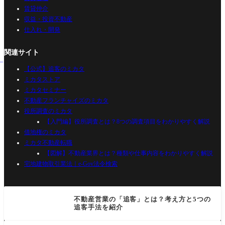
賃貸仲介
収益・投資不動産
仕入れ・開発
関連サイト
【公式】追客のミカタ
ミカタストア
ミカタセミナー
不動産フランチャイズのミカタ
役所調査のミカタ
【入門編】役所調査とは？8つの調査項目をわかりやすく解説
借地権のミカタ
ミカタ不動産転職
【図解】不動産業界とは？種類や仕事内容をわかりやすく解説
宅地建物取引業法｜e-Gov法令検索
不動産営業の「追客」とは？考え方と5つの
追客手法を紹介