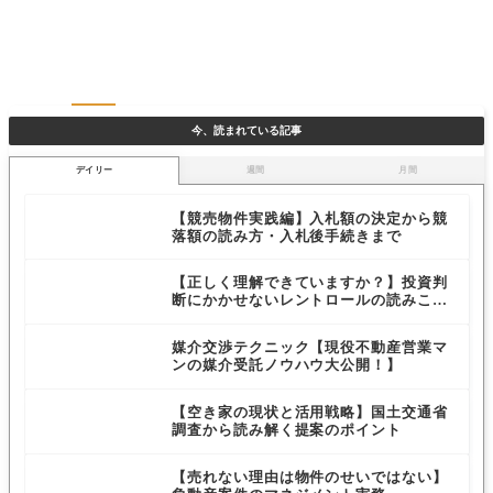
今、読まれている記事
デイリー
週間
月間
【競売物件実践編】入札額の決定から競
落額の読み方・入札後手続きまで
【正しく理解できていますか？】投資判
断にかかせないレントロールの読みこな
しと注目ポイントについて
媒介交渉テクニック【現役不動産営業マ
ンの媒介受託ノウハウ大公開！】
【空き家の現状と活用戦略】国土交通省
調査から読み解く提案のポイント
【売れない理由は物件のせいではない】