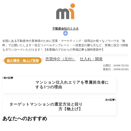
不動産会社のミカタ
全国にある不動産仲介業者様のために営業・マーケティング・採用ほか様々なノウハウを「無
料」で公開いたします！役立つメールテンプレート・一括査定の勝ち方など、実務に役立つ情報
もダウンロードいただけます！【各業種のプロからの寄稿記事も随時更新中】
売買仲介（元付）
仕入れ・開発

媒介獲得・物上げ実務

公開日：
2019年7月23日
更新日：
2026年4月20日

前の記事
マンション仕入れエリアを専属担当者に
する3つの理由
次の記事

ターゲットマンションの選定方法と回り
方【物上げ】
あなたへのおすすめ