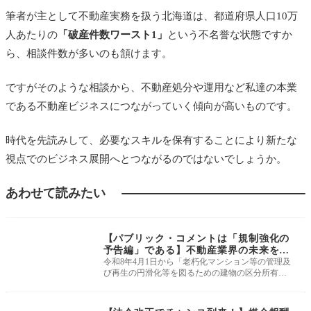
筆者が主として不動産実務を扱う北海道は、都道府県人口10万
人あたりの
「破産件数ワースト1」
という不名誉な状態ですか
ら、相談件数が多いのも頷けます。
ですがそのような相談から、不動産処分や運用など私達の本業
である不動産ビジネスにつながっていく傾向が高いものです。
時代を先読みして、必要なスキルを保有することにより新たな
視点でのビジネス展開へとつながるのではないでしょうか。
あわせて読みたい
法改正・最新ルール
【パブリック・コメントは「規制強化の
予告編」である】不動産業界の未来を先
読みする戦略的情報収集術
令和8年4月1日から「老朽化マンション等の管理及
び再生の円滑化等を図るための建物の区分所有等
に関する法律等の一部を改正する法
法改正・最新ルール