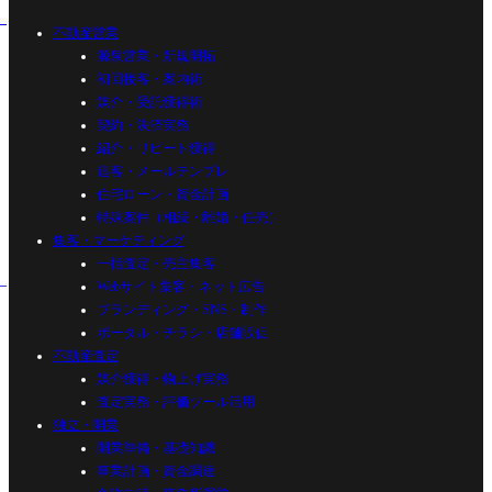
不動産営業
源泉営業・新規開拓
初回接客・案内術
媒介・受託獲得術
契約・決済実務
紹介・リピート獲得
追客・メールテンプレ
住宅ローン・資金計画
特殊案件（相続・離婚・任売）
集客・マーケティング
一括査定・売主集客
Webサイト集客・ネット広告
ブランディング・SNS・制作
ポータル・チラシ・店舗販促
不動産査定
媒介獲得・物上げ実務
査定実務・評価ツール活用
独立・開業
開業準備・基礎知識
事業計画・資金調達