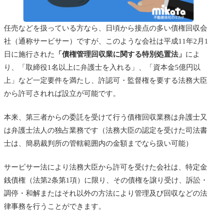
任売などを扱っている方なら、日頃から接点の多い債権回収会
社（通称サービサー）ですが、このような会社は平成11年2月1
日に施行された
「債権管理回収業に関する特別処置法」
によ
り、「取締役1名以上に弁護士を入れる」、「資本金5億円以
上」など一定要件を満たし、許認可・監督権を要する法務大臣
から許可されれば設立が可能です。
本来、第三者からの委託を受けて行う債権回収業務は弁護士又
は弁護士法人の独占業務です（法務大臣の認定を受けた司法書
士は、簡易裁判所の管轄範囲内の金額までなら扱い可能）
サービサー法により法務大臣から許可を受けた会社は、特定金
銭債権（法第2条第1項）に限り、その債権を譲り受け、訴訟・
調停・和解またはそれ以外の方法により管理及び回収などの法
律事務を行うことができます。