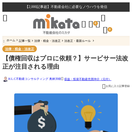
【2,000記事超】不動産会社に必要なノウハウを発信





0

0
ホーム
記事一覧
法律・税金・法改正
法改正・最新ルール

法律・税金・法改正
【債権回収はプロに依頼？】サービサー法改
正が注目される理由

H.L.C不動産コンサルティング 奥林洋樹
収益・投資不動産
売買仲介（元付）

お気に入り記事登録