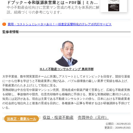
ドブック～令和版源泉営業とは～PDF版｜ミカタ
ストア
中小不動産会社向けに営業マン育成の考え方を体系的に解
説。組織づくりの参考になります。
費用・コストシュミレーターあり！一括査定反響特化のテレアポ代行サービス
監修者情報
H.L.C不動産コンサルティング 奥林洋樹
大学卒業後、数年間実業団チームに所属しアスリートとしてオリンピックを目指す。競技引退後
に一から仕事を学ぼうと不動産業界に飛び込み、バブル崩壊後の厳しい業界で実績を積み上げ、
不動産業のたたき上げとして現在に至る。
実務経験は中古住宅や新築マンション売買、団地造成や新築戸建て営業など、広範な不動産実務
を経験し、事故物件や競売、任意売却物件も積極的に手掛ける。豊富な実務経験に裏付けられた
知見には定評がある。現在は主業である不動産コンサルタントの傍ら、日本における不動産業者
の社会的な地位向上と後進の育成を目的に、各種媒体へ記事を寄稿するほか研修講師を手掛けて
いる。
収益・投資不動産
売買仲介（元付）

法改正・最新ルール

公開日：
2022年6月2日
更新日：
2026年4月20日