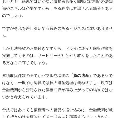
もっとも一筋縄ではいかない債務者も多く回収には相応の法知
識やスキルは必要ですから、ある程度は容認される部分もある
のでしょう。
ですがそれを差し引いても旨みのあるビジネスに違いありませ
ん。
しかも法務省のお墨付きですから、ドライに淡々と回収作業を
実施してくるのは、サービサー会社とやり取りをしたことのあ
る方ならご存じでしょう。
累積取扱件数の全てがバブル崩壊後の
「負の遺産」
である訳で
はなく、一般的な認識では負の遺産処理は概ね終了し、現在は
金融機関から委託された債権回収が積み上がっての結果ではな
いかと考えられています。
合法ではあっても債権者への督促や追い込みは、金融機関が厳
しく行うのは大概的なイメージもあり躊躇するでしょうから、