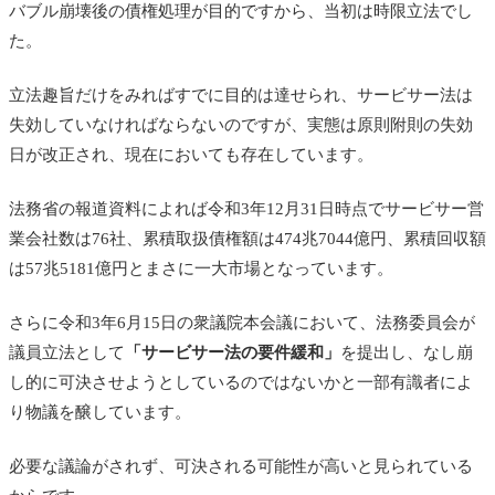
バブル崩壊後の債権処理が目的ですから、当初は時限立法でし
た。
立法趣旨だけをみればすでに目的は達せられ、サービサー法は
失効していなければならないのですが、実態は原則附則の失効
日が改正され、現在においても存在しています。
法務省の報道資料によれば令和3年12月31日時点でサービサー営
業会社数は76社、累積取扱債権額は474兆7044億円、累積回収額
は57兆5181億円とまさに一大市場となっています。
さらに令和3年6月15日の衆議院本会議において、法務委員会が
議員立法として
「サービサー法の要件緩和」
を提出し、なし崩
し的に可決させようとしているのではないかと一部有識者によ
り物議を醸しています。
必要な議論がされず、可決される可能性が高いと見られている