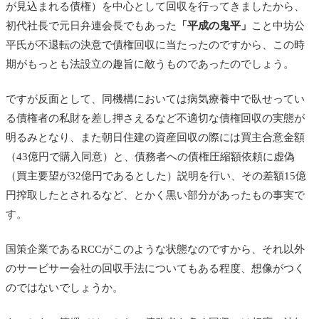
が見込まれる債権）を中心として回収を行ってきましたから、
初代社長で元日弁連会長でもあった
「平成の鬼平」
こと中坊公
平氏が不退転の決意で債権回収に当たったのですから、この時
期がもっとも法設立の趣旨に敵うものであったのでしょう。
ですが反面として、同機構においては病気療養中で臥せってい
る債権者の私財を差し押さえるなど不適切な債権回収の実態が
明るみとなり、また朝日住建の資産回収の際には買主合意金額
（43億円で購入同意）と、債務者への債権圧縮額依頼に虚偽
（買主要望が32億円であるとした）説明を行い、その差額15億
円搾取したとされるなど、とかく黒い部分があったもの事実で
す。
国策企業であるRCCがこのような状態なのですから、それ以外
のサービサー会社の回収手法についてもある程度、想像がつく
のではないでしょうか。