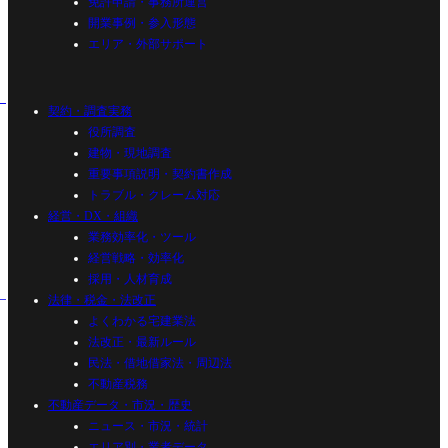
免許申請・事務所運営
開業事例・参入形態
エリア・外部サポート
契約・調査実務
役所調査
建物・現地調査
重要事項説明・契約書作成
トラブル・クレーム対応
経営・DX・組織
業務効率化・ツール
経営戦略・効率化
採用・人材育成
法律・税金・法改正
よくわかる宅建業法
法改正・最新ルール
民法・借地借家法・周辺法
不動産税務
不動産データ・市況・歴史
ニュース・市況・統計
エリア別・業者データ