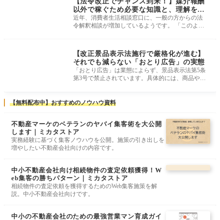
【法令改正でチャンス到来！】媒介報酬
以外で稼ぐため必要な知識と、理解を深
めておきたい消費者意識の変化
近年、消費者生活相談窓口に、一般の方からの法
令解釈相談が増加しているようです。 「このよう
なことがあったのですが、どうす
法改正・最新ルール
【改正景品表示法施行で厳格化が進む】
それでも減らない「おとり広告」の実態
「おとり広告」は業態によらず、景品表示法第5条
第3号で禁止されています。具体的には、商品やサ
ービスが利用・購入できないにも
【無料配布中】おすすめのノウハウ資料
不動産マーケのベテランのヤバイ集客術を大公開
します｜ミカタストア
実務経験に基づく集客ノウハウを公開。施策の引き出しを
増やしたい不動産会社向けの内容です。
中小不動産会社向け相続物件の査定依頼獲得！W
eb集客の勝ちパターン｜ミカタストア
相続物件の査定依頼を獲得するためのWeb集客施策を解
説。中小不動産会社向けです。
中小の不動産会社のための最強営業マン育成ガイ