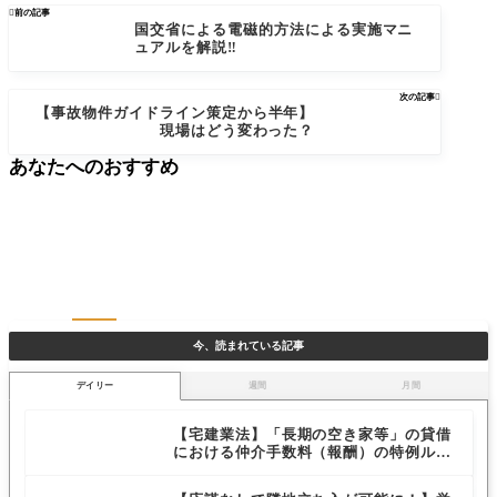

前の記事
国交省による電磁的方法による実施マニ
ュアルを解説‼
次の記事

【事故物件ガイドライン策定から半年】
現場はどう変わった？
あなたへのおすすめ
今、読まれている記事
デイリー
週間
月間
【宅建業法】「長期の空き家等」の貸借
における仲介手数料（報酬）の特例ルー
ルを解説