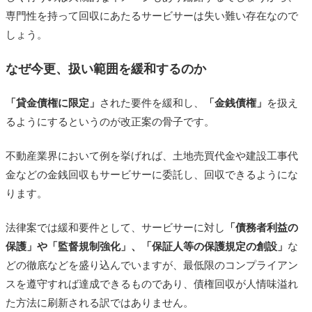
専門性を持って回収にあたるサービサーは失い難い存在なので
しょう。
なぜ今更、扱い範囲を緩和するのか
「貸金債権に限定」
された要件を緩和し、
「金銭債権」
を扱え
るようにするというのが改正案の骨子です。
不動産業界において例を挙げれば、土地売買代金や建設工事代
金などの金銭回収もサービサーに委託し、回収できるようにな
ります。
法律案では緩和要件として、サービサーに対し
「債務者利益の
保護」や「監督規制強化」、「保証人等の保護規定の創設」
な
どの徹底などを盛り込んでいますが、最低限のコンプライアン
スを遵守すれば達成できるものであり、債権回収が人情味溢れ
た方法に刷新される訳ではありません。