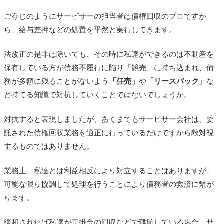
ご存じのようにサービサーの担当者は債権回収のプロですか
ら、給与差押などの処置を平然と実行してきます。
法改正の是非は除いても、その時に私達ができるのは不動産を
保有している方が債務不履行に陥り「競売」に持ち込まれ、債
務が多額に残ることがないよう
「任売」
や
「リースバック」
な
ど持てる知識で対抗していくことではないでしょうか。
対抗すると表現しましたが、あくまでもサービサー会社は、委
託された債権回収業務を適正に行っているだけですから敵対視
するものではありません。
業務上、私達とは利益相反により対立することはありますが、
可能な限り協調して処理を行うことにより債務者の救済に繋が
ります。
緩和されれば私達が売掛金の回収などで難航している場合、サ