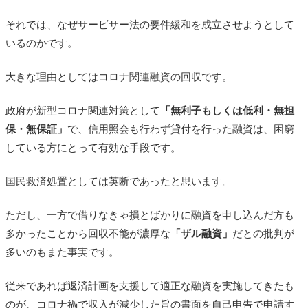
それでは、なぜサービサー法の要件緩和を成立させようとして
いるのかです。
大きな理由としてはコロナ関連融資の回収です。
政府が新型コロナ関連対策として
「無利子もしくは低利・無担
保・無保証」
で、信用照会も行わず貸付を行った融資は、困窮
している方にとって有効な手段です。
国民救済処置としては英断であったと思います。
ただし、一方で借りなきゃ損とばかりに融資を申し込んだ方も
多かったことから回収不能が濃厚な
「ザル融資」
だとの批判が
多いのもまた事実です。
従来であれば返済計画を支援して適正な融資を実施してきたも
のが、コロナ禍で収入が減少した旨の書面を自己申告で申請す