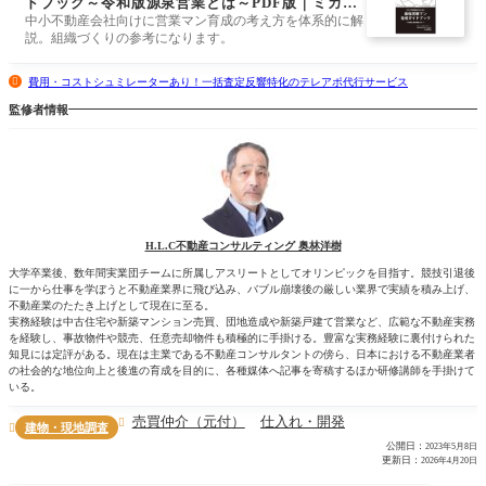
ドブック～令和版源泉営業とは～PDF版｜ミカタ
ストア
中小不動産会社向けに営業マン育成の考え方を体系的に解
説。組織づくりの参考になります。
費用・コストシュミレーターあり！一括査定反響特化のテレアポ代行サービス
監修者情報
H.L.C不動産コンサルティング 奥林洋樹
大学卒業後、数年間実業団チームに所属しアスリートとしてオリンピックを目指す。競技引退後
に一から仕事を学ぼうと不動産業界に飛び込み、バブル崩壊後の厳しい業界で実績を積み上げ、
不動産業のたたき上げとして現在に至る。
実務経験は中古住宅や新築マンション売買、団地造成や新築戸建て営業など、広範な不動産実務
を経験し、事故物件や競売、任意売却物件も積極的に手掛ける。豊富な実務経験に裏付けられた
知見には定評がある。現在は主業である不動産コンサルタントの傍ら、日本における不動産業者
の社会的な地位向上と後進の育成を目的に、各種媒体へ記事を寄稿するほか研修講師を手掛けて
いる。
売買仲介（元付）
仕入れ・開発

建物・現地調査

公開日：
2023年5月8日
更新日：
2026年4月20日