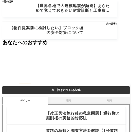

前の記事
【世界各地で大規模地震が頻発】あらた
めて覚えておきたい耐震診断と工事費用
の目安
次の記事

【物件提案前に検討したい】ブロック塀
の安全対策について
あなたへのおすすめ
今、読まれている記事
デイリー
週間
月間
【改正民法施行後の私道問題】通行権と
掘削権の実務的対応法
道路の種類と調査方法を解説【1号道路