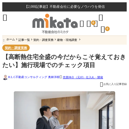
【2,000記事超】不動産会社に必要なノウハウを発信





0

0
ホーム
記事一覧
契約・調査実務
建物・現地調査

契約・調査実務
【高断熱住宅全盛の今だからこそ覚えておき
たい】施行現場でのチェック項目

H.L.C不動産コンサルティング 奥林洋樹
売買仲介（元付）
仕入れ・開発

お気に入り記事登録