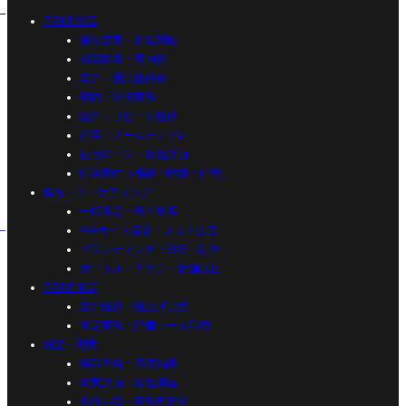
不動産営業
源泉営業・新規開拓
初回接客・案内術
媒介・受託獲得術
契約・決済実務
紹介・リピート獲得
追客・メールテンプレ
住宅ローン・資金計画
特殊案件（相続・離婚・任売）
集客・マーケティング
一括査定・売主集客
Webサイト集客・ネット広告
ブランディング・SNS・制作
ポータル・チラシ・店舗販促
不動産査定
媒介獲得・物上げ実務
査定実務・評価ツール活用
独立・開業
開業準備・基礎知識
事業計画・資金調達
免許申請・事務所運営