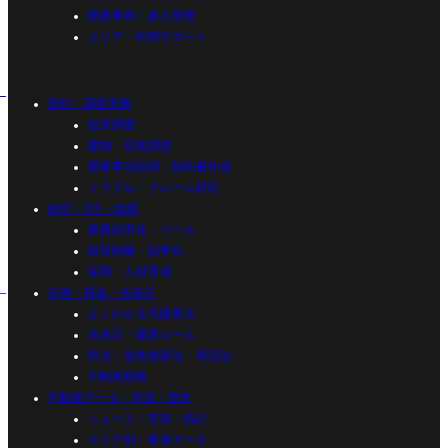
開業事例・参入形態
エリア・外部サポート
契約・調査実務
役所調査
建物・現地調査
重要事項説明・契約書作成
トラブル・クレーム対応
経営・DX・組織
業務効率化・ツール
経営戦略・効率化
採用・人材育成
法律・税金・法改正
よくわかる宅建業法
法改正・最新ルール
民法・借地借家法・周辺法
不動産税務
不動産データ・市況・歴史
ニュース・市況・統計
エリア別・業者データ