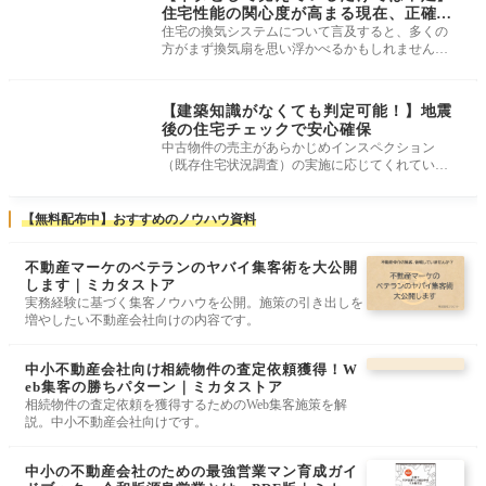
住宅性能の関心度が高まる現在、正確に
理解しておきたい住宅換気について
住宅の換気システムについて言及すると、多くの
方がまず換気扇を思い浮かべるかもしれません。
確かに換気扇は換気を担う機器の
建物・現地調査
【建築知識がなくても判定可能！】地震
後の住宅チェックで安心確保
中古物件の売主があらかじめインスペクション
（既存住宅状況調査）の実施に応じてくれていれ
ば、物件状況報告書の告知不備で発生
【無料配布中】おすすめのノウハウ資料
不動産マーケのベテランのヤバイ集客術を大公開
します｜ミカタストア
実務経験に基づく集客ノウハウを公開。施策の引き出しを
増やしたい不動産会社向けの内容です。
中小不動産会社向け相続物件の査定依頼獲得！W
eb集客の勝ちパターン｜ミカタストア
相続物件の査定依頼を獲得するためのWeb集客施策を解
説。中小不動産会社向けです。
中小の不動産会社のための最強営業マン育成ガイ