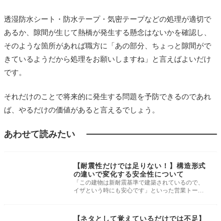
透湿防水シート・防水テープ・気密テープなどの処理が適切で
あるか、隙間が生じて熱橋が発生する懸念はないかを確認し、
そのような箇所があれば職方に「あの部分、ちょっと隙間がで
きているようだから処理をお願いしますね」と言えばよいだけ
です。
それだけのことで将来的に発生する問題を予防できるのであれ
ば、やるだけの価値があると言えるでしょう。
あわせて読みたい
建物・現地調査
【耐震性だけでは足りない！】構造形式
の違いで変化する安全性について
「この建物は新耐震基準で建築されているので、
イザという時にも安心です」といった営業トーク
をよく耳にしますが、「安心」とは
建物・現地調査
【ネタとして覚えているだけでは不足】