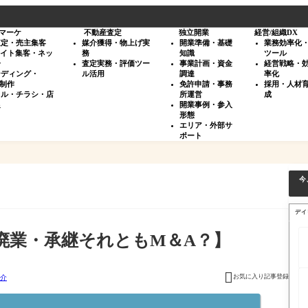
マーケ
不動産査定
独立開業
経営/組織DX
査定・売主集客
媒介獲得・物上げ実
開業準備・基礎
業務効率化
サイト集客・ネッ
務
知識
ツール
告
査定実務・評価ツー
事業計画・資金
経営戦略・
ンディング・
ル活用
調達
率化
・制作
免許申請・事務
採用・人材
タル・チラシ・店
所運営
成
促
開業事例・参入
形態
エリア・外部サ
ポート
今
デイ
廃業・承継それともM＆A？】

お気に入り記事登録
介