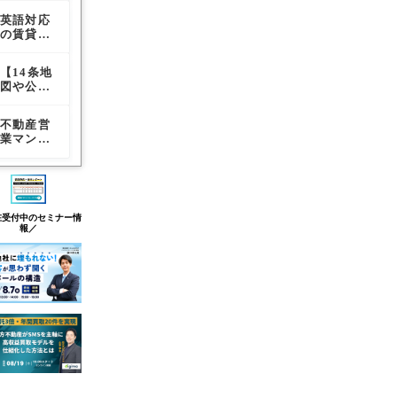
証会社15
選｜保証
証会社15
英語対応
【PR】Z
経営者が
社｜主要
内容・立
社｜主要
の賃貸保
ENRIN G
見落とし
9言語対
て替え日
9言語対
証会社14
ISパッケ
がちな
応表あり
あり
応表あり
選｜保証
ージ不動
「引継
【14条地
外国人入
不動産会
内容・立
産使って
ぎ」とい
図や公図
居者向け
社におす
て替え日
みた
う重要業
の取得が
の賃貸保
すめの集
あり
務
不要にな
証会社15
金代行会
不動産営
不動産会
不動産会
る？】登
社｜主要
社5選
業マンに
社におす
社におす
記所備付
9言語対
なったら
すめの物
すめの物
地図電子
応表あり
覚えるべ
件案内代
件案内代
データの
きこと
行サービ
行サービ
無償公開
【新入社
ス3選
ス3選
と実際の
員向け】
使い勝手
在受付中のセミナー情
報／