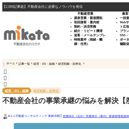
【2,000記事超】不動産会社に必要なノウハウを発信
不動産営業
集客
源泉営業・新規開拓
一括
初回接客・案内術
Web
契約・決済実務
ト広
紹介・リピート獲得
ブラ
追客・メールテンプレ
SNS
特殊案件（相続・離
ポー
婚・任売）
舗販
ホーム
記事一覧
経営・DX・組織
経営戦略・効率化




経営・DX・組織
経営戦略・効率化
不動産会社の事業承継の悩みを解決【

H.L.C不動産コンサルティング 奥林洋樹
売買仲介（元付）
売買仲介（客付）
賃貸管理
賃貸仲