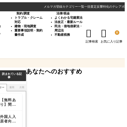
メルマガ登録
カテゴリー一覧
一括査定反響特化のテレアポ
契約/調査
法律/税金
・
トラブル・クレーム
よくわかる宅建業法
対応
法改正・最新ルール
効
建物・現地調査
民法・借地借家法・


重要事項説明・契約
周辺法
0
育
書作成
不動産税務
記事検索
お気に入り記事
あなたへのおすすめ
、読まれている記
事
リー
週間
月間
【無料あ
【無料あ
【無料あ
り】間取
り】間取
り】間取
り図作成
り図作成
り図作成
ソフトお
ソフトお
ソフトお
外国人入
英語対応
外国人入
すすめ15
すすめ15
すすめ15
居者向け
の賃貸保
居者向け
選まとめ
選まとめ
選まとめ
の賃貸保
証会社14
の賃貸保