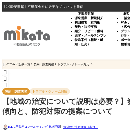
【2,000記事超】不動産会社に必要なノウハウを発信
不動産営業
集客
源泉営業・新規開拓
一括
初回接客・案内術
Web
契約・決済実務
ト広
紹介・リピート獲得
ブラ
追客・メールテンプレ
SNS
特殊案件（相続・離
ポー
婚・任売）
舗販
ホーム
記事一覧
契約・調査実務
トラブル・クレーム対応




契約・調査実務
トラブル・クレーム対応
【地域の治安について説明は必要？】
傾向と、防犯対策の提案について

H.L.C不動産コンサルティング 奥林洋樹
賃貸仲介
売買仲介（客付）