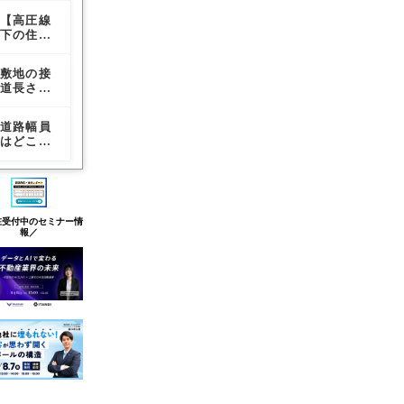
的対応法
的対応法
る容積率
説【1号
定すれば
告書】覚
の影響も
【高圧線
道路幅員
【改正民
道路～5
いいの
えておき
解説
下の住宅
はどこを
法施行後
号道路ま
か？考え
たい告知
は電磁波
計測すれ
の私道問
で】
方を徹底
に基づく
による健
ばいいの
題】通行
解説
後追い調
敷地の接
【高圧線
【相隣ト
康被害
か？道路
権と掘削
査につい
道長さは
下の住宅
ラブルで
が……】
幅員によ
権の実務
て
どこを測
は電磁波
多い騒音
それって
る容積率
的対応法
定すれば
による健
問題】受
本当？
の影響も
道路幅員
賃料変
普通借家
いいの
康被害
忍限度と
解説
はどこを
更・賃貸
契約から
か？考え
が……】
法的な見
計測すれ
条件変更
定期借家
方を徹底
それって
解につい
ばいいの
に必要な
契約へ切
解説
本当？
て
か？道路
入居者と
替えるタ
幅員によ
の合意書
イミング
る容積率
と注意点
在受付中のセミナー情
の影響も
報／
解説