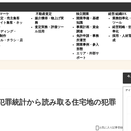
マーケ
不動産査定
独立開業
経営/組織DX
査定・売主集客
媒介獲得・物上げ実
開業準備・基礎
業務効率化
サイト集客・ネッ
務
知識
ツール
告
査定実務・評価ツー
事業計画・資金
経営戦略・
ンディング・
ル活用
調達
率化
・制作
免許申請・事務
採用・人材
タル・チラシ・店
所運営
成
促
開業事例・参入
形態
エリア・外部サ
ポート
今
デイ
犯罪統計から読み取る住宅地の犯罪

お気に入り記事登録