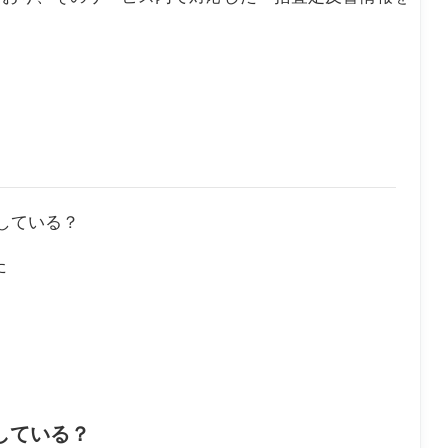
している？
た
している？