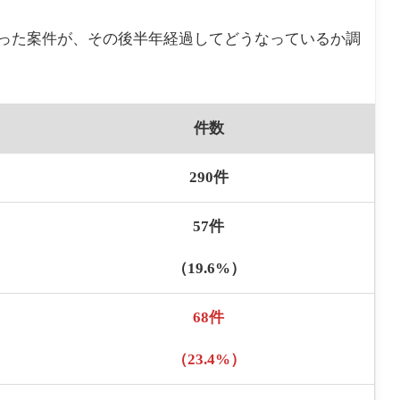
かった案件が、その後半年経過してどうなっているか調
件数
290
件
57
件
（
19.6%
）
68件
（23.4%）