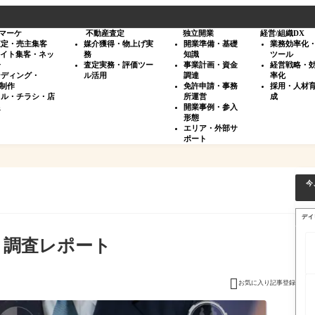
マーケ
不動産査定
独立開業
経営/組織DX
査定・売主集客
媒介獲得・物上げ実
開業準備・基礎
業務効率化
サイト集客・ネッ
務
知識
ツール
告
査定実務・評価ツー
事業計画・資金
経営戦略・
ンディング・
ル活用
調達
率化
・制作
免許申請・事務
採用・人材
タル・チラシ・店
所運営
成
促
開業事例・参入
形態
エリア・外部サ
ポート
今
デイ
 調査レポート

お気に入り記事登録