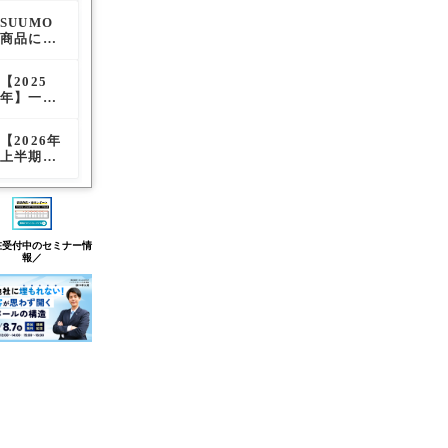
査定率レ
査定率レ
の成果報
紹介とお
ホームペ
ポート
ポート
SUUMO
【毎月更
SUUMO
酬型移行
すすめオ
ージデザ
商品につ
新】一括
商品につ
がもたら
プション
イン30選
いてのご
査定サイ
いてのご
す市場の
まとめ
※参考に
紹介とお
ト媒体別
紹介とお
歪みと実
しよう
【2025
不動産会
SUUMO
すすめオ
の通電
すすめオ
務への影
年】一括
社の良い
の一覧画
プション
率・訪問
プション
響
査定サイ
キャッチ
面で物件
まとめ
査定率レ
まとめ
ト訪問査
コピー21
を目立た
ポート
【2026年
【改悪か
【改悪か
定率ラン
選｜AI活
せる方法
上半期】
必然か】
必然か】
キング発
用で反響
一括査定
SUUMO
SUUMO
表！！最
が取れる
サイト 訪
の成果報
の成果報
もアポが
コピーの
問査定率
酬型移行
酬型移行
とれる媒
作り方
ランキン
がもたら
がもたら
体は…？
グ！最も
す市場の
す市場の
在受付中のセミナー情
アポがと
歪みと実
歪みと実
報／
れる媒体
務への影
務への影
は…？
響
響