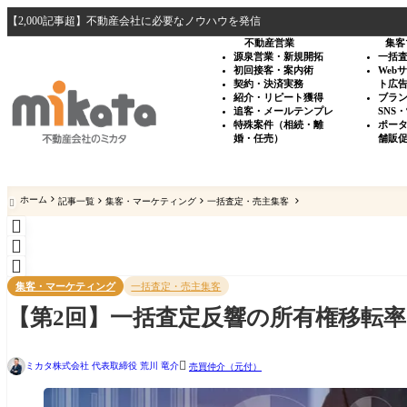
【2,000記事超】不動産会社に必要なノウハウを発信
不動産営業
集客
源泉営業・新規開拓
一括
初回接客・案内術
Web
契約・決済実務
ト広
紹介・リピート獲得
ブラ
追客・メールテンプレ
SNS
特殊案件（相続・離
ポー
婚・任売）
舗販
ホーム
記事一覧
集客・マーケティング
一括査定・売主集客




集客・マーケティング
一括査定・売主集客
【第2回】一括査定反響の所有権移転率

ミカタ株式会社 代表取締役 荒川 竜介
売買仲介（元付）