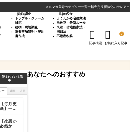
メルマガ登録
カテゴリー一覧
一括査定反響特化のテレアポ
契約/調査
法律/税金
・
トラブル・クレーム
よくわかる宅建業法
対応
法改正・最新ルール
効
建物・現地調査
民法・借地借家法・


重要事項説明・契約
周辺法
0
育
書作成
不動産税務
記事検索
お気に入り記事
あなたへのおすすめ
、読まれている記
事
リー
週間
月間
【毎月更
SUUMO
【毎月更
新】一括
の一覧画
新】一括
査定サイ
面で物件
査定サイ
ト媒体別
を目立た
ト媒体別
【改悪か
SUUMO
【不動産
の通電
せる方法
の通電
必然か】
商品につ
会社】オ
率・訪問
率・訪問
SUUMO
いてのご
シャレな