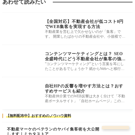
あわせて読みたい
Webサイト集客・ネ
ット広告
【全国対応】不動産会社が低コスト0円
でWEB集客を実現する方法
不動産業を営む上で欠かせないのが「集客」で
す。 開業したばかりの不動産会社や、小規模で運
営している事業者にとって広告費は
Webサイト集客・ネ
ット広告
コンテンツマーケティングとは？ SEO
全盛時代にどう不動産会社が集客の強み
を作るか！？
”コンテンツマーケティング”という言葉を耳にし
たことがあるでしょうか？ 紙からWebへと移行し
た今、ただ商品やサービスをWebサ
Webサイト集客・ネ
ット広告
自社HPの反響を増やす方法とは？おす
すめサービスも紹介
不動産仲介業でのWEB反響は大きく分けて「不動
産ポータルサイト」「自社ホームページ」この２
つです。 この記事では自社ホームペ
【無料配布中】おすすめのノウハウ資料
不動産マーケのベテランのヤバイ集客術を大公開
します｜ミカタストア