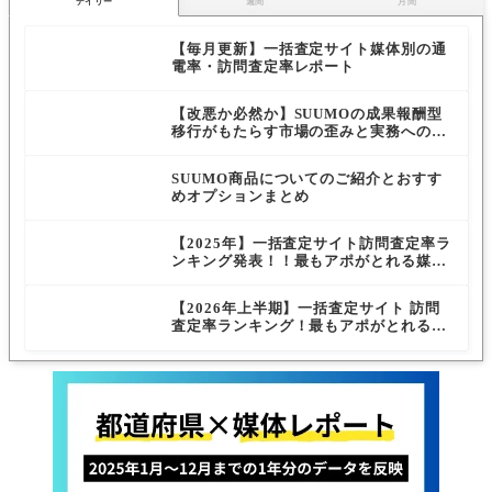
デイリー
週間
月間
【毎月更新】一括査定サイト媒体別の通
電率・訪問査定率レポート
【改悪か必然か】SUUMOの成果報酬型
移行がもたらす市場の歪みと実務への影
響
SUUMO商品についてのご紹介とおすす
めオプションまとめ
【2025年】一括査定サイト訪問査定率ラ
ンキング発表！！最もアポがとれる媒体
は…？
【2026年上半期】一括査定サイト 訪問
査定率ランキング！最もアポがとれる媒
体は…？