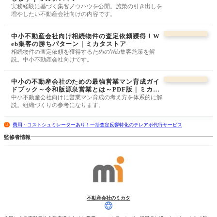
実務経験に基づく集客ノウハウを公開。施策の引き出しを
増やしたい不動産会社向けの内容です。
中小不動産会社向け相続物件の査定依頼獲得！W
eb集客の勝ちパターン｜ミカタストア
相続物件の査定依頼を獲得するためのWeb集客施策を解
説。中小不動産会社向けです。
中小の不動産会社のための最強営業マン育成ガイ
ドブック～令和版源泉営業とは～PDF版｜ミカタ
ストア
中小不動産会社向けに営業マン育成の考え方を体系的に解
説。組織づくりの参考になります。
費用・コストシュミレーターあり！一括査定反響特化のテレアポ代行サービス
監修者情報
不動産会社のミカタ