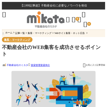
【2,000記事超】不動産会社に必要なノウハウを発信





0

0
ホーム
記事一覧
集客・マーケティング
Webサイト集客・ネット広告

集客・マーケティング
不動産会社のWEB集客を成功させるポイン
ト


不動産会社のミカタ
お気に入り記事登録
賃貸管理
賃貸仲介