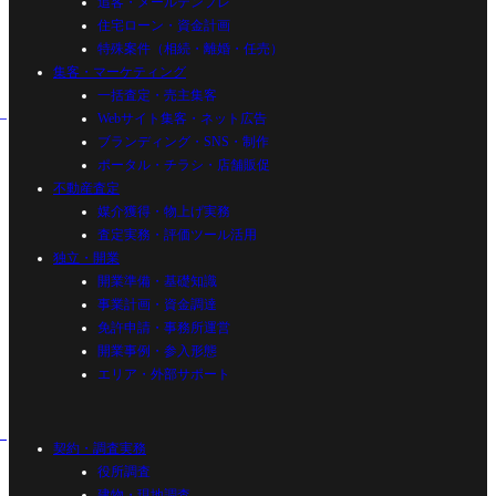
追客・メールテンプレ
住宅ローン・資金計画
特殊案件（相続・離婚・任売）
集客・マーケティング
一括査定・売主集客
Webサイト集客・ネット広告
ブランディング・SNS・制作
ポータル・チラシ・店舗販促
不動産査定
媒介獲得・物上げ実務
査定実務・評価ツール活用
独立・開業
開業準備・基礎知識
事業計画・資金調達
免許申請・事務所運営
開業事例・参入形態
エリア・外部サポート
契約・調査実務
役所調査
建物・現地調査