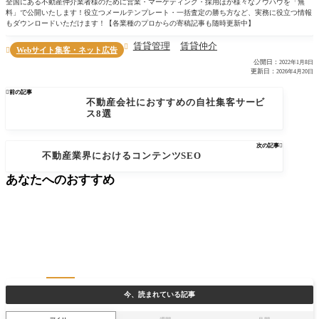
全国にある不動産仲介業者様のために営業・マーケティング・採用ほか様々なノウハウを「無
料」で公開いたします！役立つメールテンプレート・一括査定の勝ち方など、実務に役立つ情報
もダウンロードいただけます！【各業種のプロからの寄稿記事も随時更新中】
賃貸管理
賃貸仲介

Webサイト集客・ネット広告

公開日：
2022年1月8日
更新日：
2026年4月20日

前の記事
不動産会社におすすめの自社集客サービ
ス8選
次の記事

不動産業界におけるコンテンツSEO
あなたへのおすすめ
今、読まれている記事