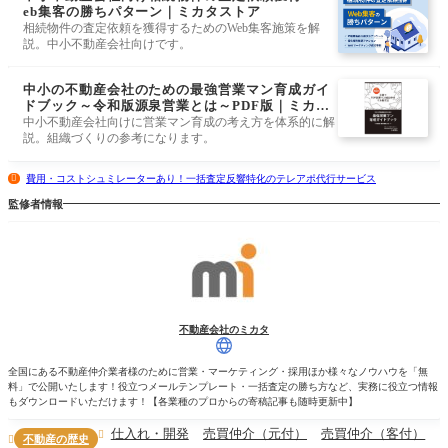
eb集客の勝ちパターン｜ミカタストア
相続物件の査定依頼を獲得するためのWeb集客施策を解
説。中小不動産会社向けです。
中小の不動産会社のための最強営業マン育成ガイ
ドブック～令和版源泉営業とは～PDF版｜ミカタ
ストア
中小不動産会社向けに営業マン育成の考え方を体系的に解
説。組織づくりの参考になります。
費用・コストシュミレーターあり！一括査定反響特化のテレアポ代行サービス
監修者情報
不動産会社のミカタ
全国にある不動産仲介業者様のために営業・マーケティング・採用ほか様々なノウハウを「無
料」で公開いたします！役立つメールテンプレート・一括査定の勝ち方など、実務に役立つ情報
もダウンロードいただけます！【各業種のプロからの寄稿記事も随時更新中】
仕入れ・開発
売買仲介（元付）
売買仲介（客付）

不動産の歴史
