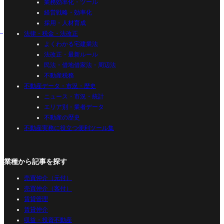
業務効率化・ツール
経営戦略・効率化
採用・人材育成
法律・税金・法改正
よくわかる宅建業法
法改正・最新ルール
民法・借地借家法・周辺法
不動産税務
不動産データ・市況・歴史
ニュース・市況・統計
エリア別・業者データ
不動産の歴史
不動産実務に役立つ便利ツール集
業種から記事を探す
売買仲介（元付）
売買仲介（客付）
賃貸管理
賃貸仲介
収益・投資不動産