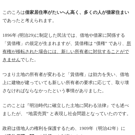
このころは
借家居住率がたいへん高く、多くの人が借家住まい
であったと考えられます。
1896年 (明治29)に制定した民法では、借地や借家に関係する
「賃借権」の規定が生まれますが、賃借権は “債権” であり、
所
有権が移転された場合には、新しい所有者に対抗することがで
きません
でした。
つまり土地の所有者が変わると「賃借権」は効力を失い、借地
上に建物が建っていても新しい所有者の要求に応じて、取り壊
さなければならなかったという事情がありました。
このことは『明治時代に確立した土地に関わる法律』でも述べ
ましたが、 “地震売買” と表現し社会問題となっていたのです。
政府は借地人の権利を保護するため、1909年（明治42年）に