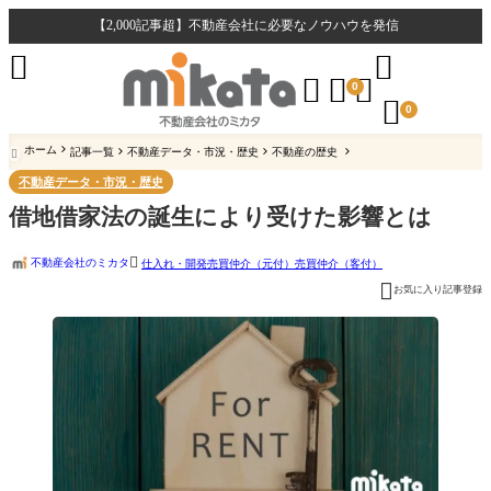
【2,000記事超】不動産会社に必要なノウハウを発信





0

0
ホーム
記事一覧
不動産データ・市況・歴史
不動産の歴史

不動産データ・市況・歴史
借地借家法の誕生により受けた影響とは

不動産会社のミカタ
仕入れ・開発
売買仲介（元付）
売買仲介（客付）

お気に入り記事登録