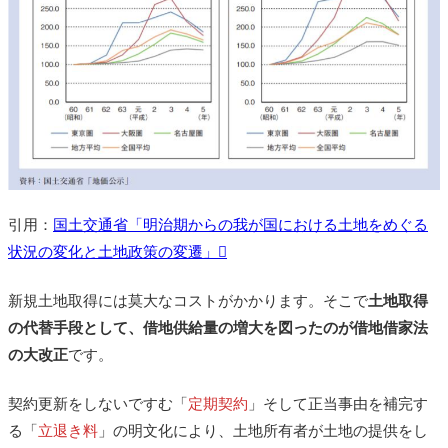
引用：
国土交通省「明治期からの我が国における土地をめぐる
状況の変化と土地政策の変遷」
新規土地取得には莫大なコストがかかります。そこで
土地取得
の代替手段として、借地供給量の増大を図ったのが借地借家法
の大改正
です。
契約更新をしないですむ「
定期契約
」そして正当事由を補完す
る「
立退き料
」の明文化により、土地所有者が土地の提供をし