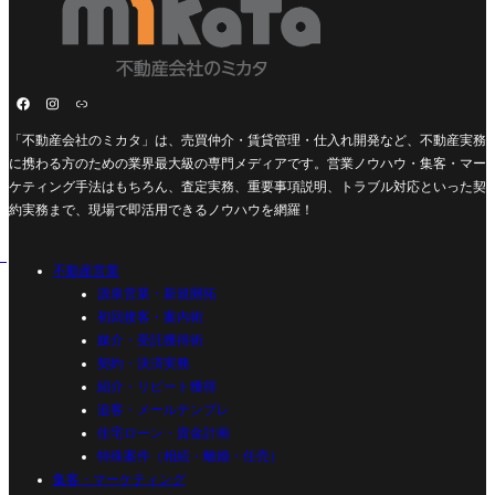
「不動産会社のミカタ」は、売買仲介・賃貸管理・仕入れ開発など、不動産実務
に携わる方のための業界最大級の専門メディアです。営業ノウハウ・集客・マー
ケティング手法はもちろん、査定実務、重要事項説明、トラブル対応といった契
約実務まで、現場で即活用できるノウハウを網羅！
不動産営業
源泉営業・新規開拓
初回接客・案内術
媒介・受託獲得術
契約・決済実務
紹介・リピート獲得
追客・メールテンプレ
住宅ローン・資金計画
特殊案件（相続・離婚・任売）
集客・マーケティング