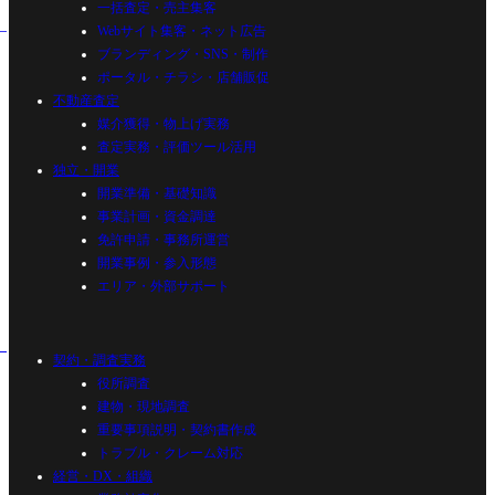
一括査定・売主集客
Webサイト集客・ネット広告
ブランディング・SNS・制作
ポータル・チラシ・店舗販促
不動産査定
媒介獲得・物上げ実務
査定実務・評価ツール活用
独立・開業
開業準備・基礎知識
事業計画・資金調達
免許申請・事務所運営
開業事例・参入形態
エリア・外部サポート
契約・調査実務
役所調査
建物・現地調査
重要事項説明・契約書作成
トラブル・クレーム対応
経営・DX・組織