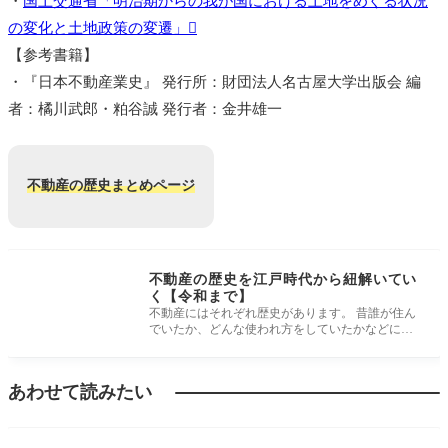
・
国土交通省「明治期からの我が国における土地をめぐる状況
の変化と土地政策の変遷」
【参考書籍】
・『日本不動産業史』 発行所：財団法人名古屋大学出版会 編
者：橘川武郎・粕谷誠 発行者：金井雄一
不動産の歴史まとめページ
不動産の歴史を江戸時代から紐解いてい
く【令和まで】
不動産にはそれぞれ歴史があります。 昔誰が住ん
でいたか、どんな使われ方をしていたかなどによ
って、土地の価格は大きく左右さ
あわせて読みたい
不動産の歴史