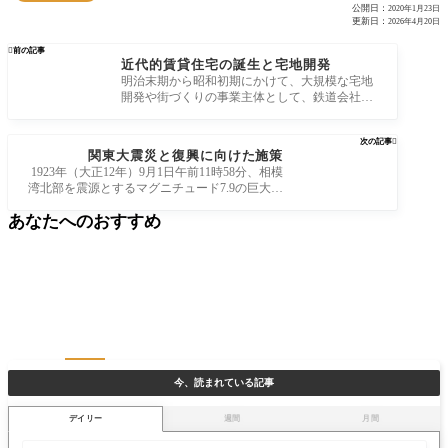
公開日：
2020年1月23日
更新日：
2026年4月20日

前の記事
近代的賃貸住宅の誕生と宅地開発
明治末期から昭和初期にかけて、大規模な宅地
開発や街づくりの事業主体として、鉄道会社、
土地会社、信託会社の3つのグループの
次の記事

関東大震災と復興に向けた施策
1923年（大正12年）9月1日午前11時58分、相模
湾北部を震源とするマグニチュード7.9の巨大地
震が発生しました。被害は東京・神奈川・千
あなたへのおすすめ
今、読まれている記事
デイリー
週間
月間