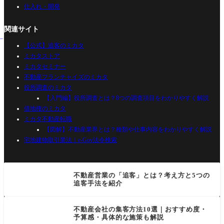
仕入れ・開発
関連サイト
【公式】追客のミカタ
ミカタストア
ミカタセミナー
不動産フランチャイズのミカタ
役所調査のミカタ
【入門編】役所調査とは？8つの調査項目をわかりやすく解説
借地権のミカタ
ミカタ不動産転職
【図解】不動産業界とは？種類や仕事内容をわかりやすく解説
宅地建物取引業法｜e-Gov法令検索
不動産営業の「追客」とは？考え方と5つの
追客手法を紹介
不動産会社の集客方法10選｜おすすめ度・
予算感・具体的な施策も解説