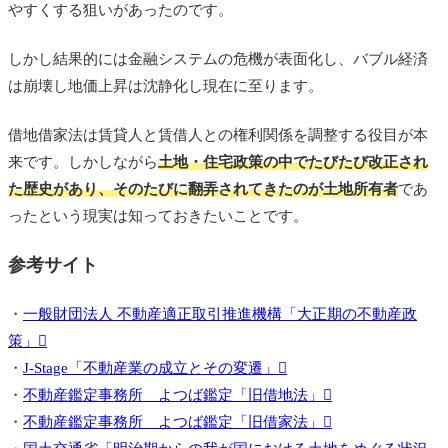
やすくする狙いがあったのです。
しかし結果的には金融システムの危機が表面化し、バブル経済
は崩壊し地価上昇は沈静化し現在に至ります。
借地借家法は賃貸人と賃借人との権利関係を調整する役目が本
来です。しかしながら
土地・住宅政策の中でたびたび改正され
た歴史があり、そのたびに翻弄されてきたのが土地所有者
であ
ったという現実は知っておきたいことです。
参考サイト
・
一般財団法人 不動産適正取引推進機構「大正期の不動産政
策」
・
J-Stage「不動産業の成立とその変遷」
・
不動産鑑定事務所 よつば鑑定「旧借地法」
・
不動産鑑定事務所 よつば鑑定「旧借家法」