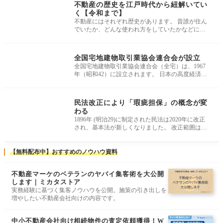
不動産の歴史を江戸時代から紐解いてい
く【令和まで】
不動産にはそれぞれ歴史があります。 昔誰が住ん
でいたか、どんな使われ方をしていたかなどによ
って、土地の価格は大きく左右さ
不動産の歴史
全国宅地建物取引業協会連合会が設立
全国宅地建物取引業協会連合会（全宅）は、1967
年（昭和42）に設立されます。 日本の高度経済成
長は昭和29年ころからはじまり、昭和
不動産の歴史
民法改正により「瑕疵担保」の概念が変
わる
1896年 (明治29)に制定された民法は2020年に改正
され、基本法が新しくなりました。 改正範囲は主
に “債権” に関わる部分で、不動産
【無料配布中】おすすめのノウハウ資料
不動産マーケのベテランのヤバイ集客術を大公開
します｜ミカタストア
実務経験に基づく集客ノウハウを公開。施策の引き出しを
増やしたい不動産会社向けの内容です。
中小不動産会社向け相続物件の査定依頼獲得！W