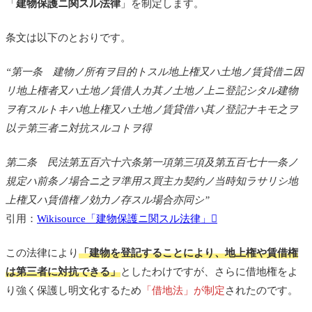
「
建物保護ニ関スル法律
」を制定します。
条文は以下のとおりです。
“第一条 建物ノ所有ヲ目的トスル地上権又ハ土地ノ賃貸借ニ因
リ地上権者又ハ土地ノ賃借人カ其ノ土地ノ上ニ登記シタル建物
ヲ有スルトキハ地上権又ハ土地ノ賃貸借ハ其ノ登記ナキモ之ヲ
以テ第三者ニ対抗スルコトヲ得
第二条 民法第五百六十六条第一項第三項及第五百七十一条ノ
規定ハ前条ノ場合ニ之ヲ準用ス買主カ契約ノ当時知ラサリシ地
上権又ハ賃借権ノ効力ノ存スル場合亦同シ”
引用：
Wikisource「建物保護ニ関スル法律」
この法律により
「建物を登記することにより、地上権や賃借権
は第三者に対抗できる」
としたわけですが、さらに借地権をよ
り強く保護し明文化するため
「借地法」が制定
されたのです。