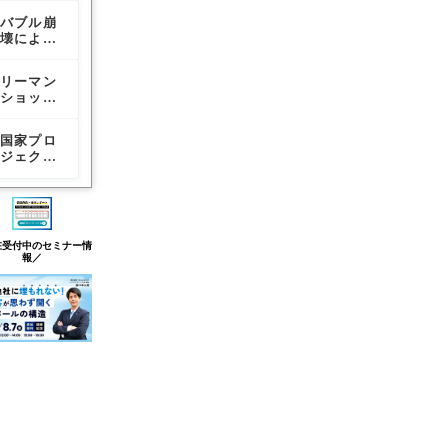
テートが
業界の倒
テートが
バブル崩
富士ハウ
リーマン
倒産した
産
倒産した
壊により
スとアー
ショック
理由
理由
消えた企
バンエス
と不動産
業
テートが
業界の倒
リーマン
瑕疵担保
【なぜ起
倒産した
産
ショック
履行法に
きている
理由
と不動産
より10年
のか】ナ
業界の倒
保証が厳
フサは足
国家プロ
【これか
バブル経
産
格化
りている
ジェクト
ら10年で
済はなぜ
はずなの
「ハウス
消える不
生まれた
に建築資
55」と
動産会社
のか？
材が不足
は？
の特徴】
する理由
生き残る
会社との
在受付中のセミナー情
決定的な
報／
違い