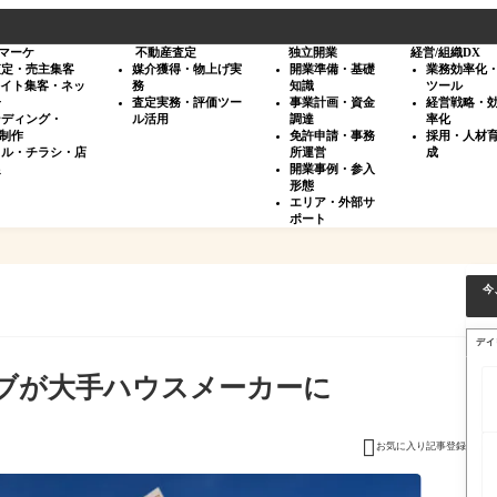
マーケ
不動産査定
独立開業
経営/組織DX
査定・売主集客
媒介獲得・物上げ実
開業準備・基礎
業務効率化
サイト集客・ネッ
務
知識
ツール
告
査定実務・評価ツー
事業計画・資金
経営戦略・
ンディング・
ル活用
調達
率化
・制作
免許申請・事務
採用・人材
タル・チラシ・店
所運営
成
促
開業事例・参入
形態
エリア・外部サ
ポート
今
デイ
ブが大手ハウスメーカーに

お気に入り記事登録