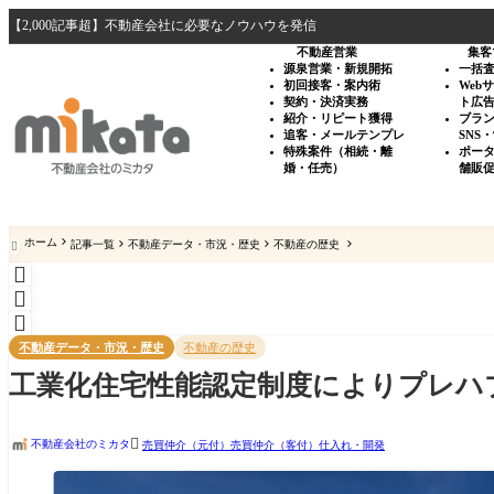
【2,000記事超】不動産会社に必要なノウハウを発信
不動産営業
集客
源泉営業・新規開拓
一括
初回接客・案内術
Web
契約・決済実務
ト広
紹介・リピート獲得
ブラ
追客・メールテンプレ
SNS
特殊案件（相続・離
ポー
婚・任売）
舗販
ホーム
記事一覧
不動産データ・市況・歴史
不動産の歴史




不動産データ・市況・歴史
不動産の歴史
工業化住宅性能認定制度によりプレハ

不動産会社のミカタ
売買仲介（元付）
売買仲介（客付）
仕入れ・開発