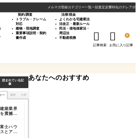
メルマガ登録
カテゴリー一覧
一括査定反響特化のテレアポ
契約/調査
法律/税金
・
トラブル・クレーム
よくわかる宅建業法
対応
法改正・最新ルール
効
建物・現地調査
民法・借地借家法・


重要事項説明・契約
周辺法
0
育
書作成
不動産税務
記事検索
お気に入り記事
あなたへのおすすめ
、読まれている記
事
リー
週間
月間
建築業界
建築業界
建築業界
を震撼さ
を震撼さ
を震撼さ
せた耐震
せた耐震
せた耐震
偽装事件
偽装事件
偽装事件
富士ハウ
リーマン
富士ハウ
の本質
の本質
の本質
スとアー
ショック
スとアー
バンエス
と不動産
バンエス