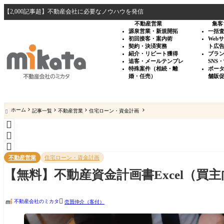
【2,000記事超】不動産会社に必要なノウハウを発信
不動産営業
集客
源泉営業・新規開拓
一括
初回接客・案内術
Web
契約・決済実務
ト広
紹介・リピート獲得
ブラ
追客・メールテンプレ
SNS
特殊案件（相続・離
ポー
婚・任売）
舗販
ホーム
記事一覧
不動産営業
住宅ローン・資金計画




不動産営業
住宅ローン・資金計画
【無料】不動産資金計画書Excel（買

不動産会社のミカタ
売買仲介（客付）