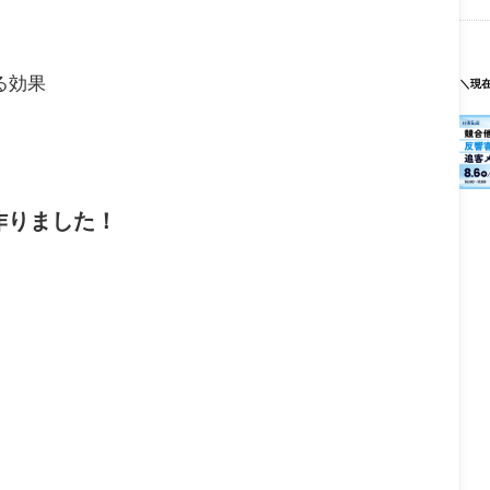
る効果
＼現
作りました！