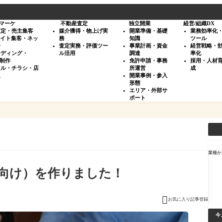
マーケ
不動産査定
独立開業
経営/組織DX
査定・売主集客
媒介獲得・物上げ実
開業準備・基礎
業務効率化
サイト集客・ネッ
務
知識
ツール
告
査定実務・評価ツー
事業計画・資金
経営戦略・
ンディング・
ル活用
調達
率化
・制作
免許申請・事務
採用・人材
タル・チラシ・店
所運営
成
促
開業事例・参入
形態
エリア・外部サ
ポート
検
索
業種か
主向け）を作りました！

お気に入り記事登録
今