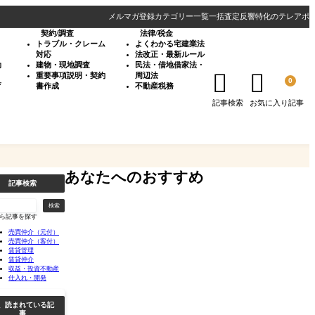
メルマガ登録
カテゴリー一覧
一括査定反響特化のテレアポ
契約/調査
法律/税金
・
トラブル・クレーム
よくわかる宅建業法
対応
法改正・最新ルール
効
建物・現地調査
民法・借地借家法・


重要事項説明・契約
周辺法
0
育
書作成
不動産税務
記事検索
お気に入り記事
あなたへのおすすめ
記事検索
検索
ら記事を探す
売買仲介（元付）
売買仲介（客付）
賃貸管理
賃貸仲介
収益・投資不動産
仕入れ・開発
、読まれている記
事