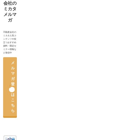
られる対
会社の
応
ミカタ
メルマ
ガ
不動産会社の
ミカタ人気コ
ンテンツや役
立つおすすめ
資料・限定セ
ミナー情報な
ど発信中
メ
ル
マ
ガ
登

録
は
こ
ち
ら