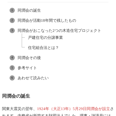
同潤会の誕生
同潤会が活動18年間で残したもの
同潤会がおこなった2つの木造住宅プロジェクト
戸建住宅の分譲事業
住宅組合法とは？
同潤会その後
参考サイト
あわせて読みたい
同潤会の誕生
関東大震災の翌年、
1924年（大正13年）5月29日同潤会が設立
さ
れます。内務省が所管する財団法人でした。理事・評議員には