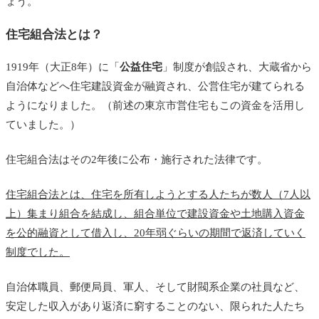
ょう。
住宅組合法とは？
1919年（大正8年）に「
公益住宅
」制度が創設され、大蔵省から
自治体などへ住宅建設資金が融資され、公営住宅が建てられる
ようになりました。（前述の東京市営住宅もこの資金を活用し
ていました。）
住宅組合法はその2年後に公布・施行された法律です。
住宅組合法とは、住宅を所有しようとする人たちが数人（7人以
上）集まり組合を結成し、組合単位で建設資金や土地購入資金
を公的融資として借入し、20年弱ぐらいの期間で返済していく
制度でした。
自治体職員、郵便局員、軍人、そして財閥系企業の社員など、
安定した収入があり返済に窮することのない、限られた人たち