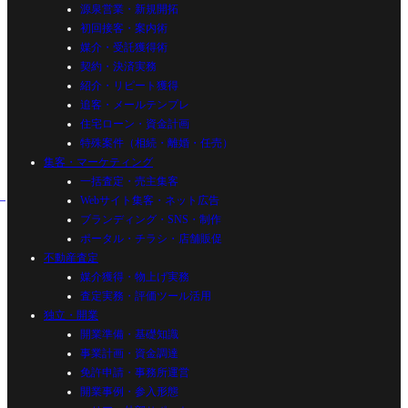
源泉営業・新規開拓
初回接客・案内術
媒介・受託獲得術
契約・決済実務
紹介・リピート獲得
追客・メールテンプレ
住宅ローン・資金計画
特殊案件（相続・離婚・任売）
集客・マーケティング
一括査定・売主集客
Webサイト集客・ネット広告
ブランディング・SNS・制作
ポータル・チラシ・店舗販促
不動産査定
媒介獲得・物上げ実務
査定実務・評価ツール活用
独立・開業
開業準備・基礎知識
事業計画・資金調達
免許申請・事務所運営
開業事例・参入形態