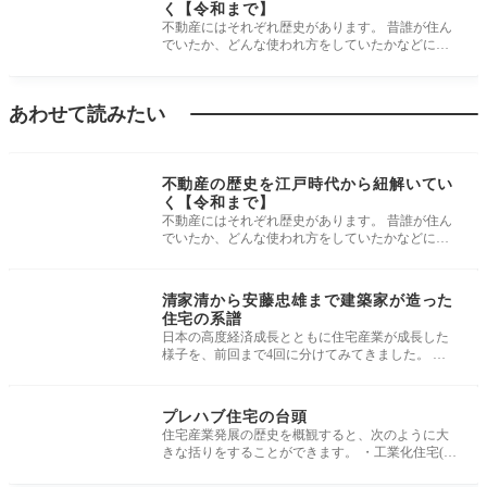
く【令和まで】
不動産にはそれぞれ歴史があります。 昔誰が住ん
でいたか、どんな使われ方をしていたかなどによ
って、土地の価格は大きく左右さ
あわせて読みたい
不動産の歴史
不動産の歴史を江戸時代から紐解いてい
く【令和まで】
不動産にはそれぞれ歴史があります。 昔誰が住ん
でいたか、どんな使われ方をしていたかなどによ
って、土地の価格は大きく左右さ
不動産の歴史
清家清から安藤忠雄まで建築家が造った
住宅の系譜
日本の高度経済成長とともに住宅産業が成長した
様子を、前回まで4回に分けてみてきました。 ・
世間がビックリ中銀カプセルタワー
不動産の歴史
プレハブ住宅の台頭
住宅産業発展の歴史を概観すると、次のように大
きな括りをすることができます。 ・工業化住宅(プ
レファブ住宅)の【草創期】 ・政