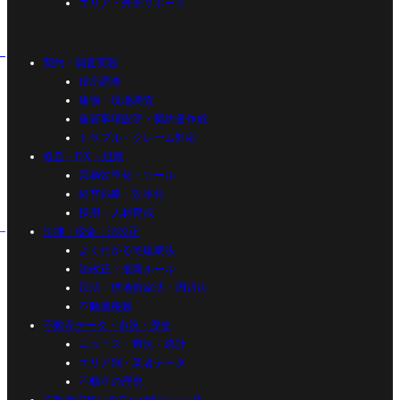
エリア・外部サポート
契約・調査実務
役所調査
建物・現地調査
重要事項説明・契約書作成
トラブル・クレーム対応
経営・DX・組織
業務効率化・ツール
経営戦略・効率化
採用・人材育成
法律・税金・法改正
よくわかる宅建業法
法改正・最新ルール
民法・借地借家法・周辺法
不動産税務
不動産データ・市況・歴史
ニュース・市況・統計
エリア別・業者データ
不動産の歴史