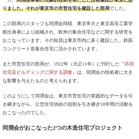
一方、
同潤会事業の先駆的役割を果たした技術集団が東京にあ
りました。それが東京市の市営住宅を建設した部局
でした。
この部局のスタッフも同潤会同様、東京帝大と東京高等工業学
校出身者により組織され、欧米の集合住宅などに関する研究を
おこなっています。その知見は東京市内に多く建設した、鉄筋
コンクリート造集合住宅に活かされています。
また市営住宅の部局が、1922年（大正11年）に刊行した『
共同
住宅及ビルディングに関する調査
』は、同潤会の技術者に大き
な影響を与えたものと考えられます。
このようにして同潤会は、東京市営住宅の実践的なデータを引
き継ぎながら、公営住宅供給の役割を引き継ぎ18年間の活動を
おこなったのでした。
同潤会がおこなった2つの木造住宅プロジェクト