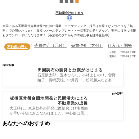
不動産会社のミカタ
全国にある不動産仲介業者様のために営業・マーケティング・採用ほか様々なノウハウを「無
料」で公開いたします！役立つメールテンプレート・一括査定の勝ち方など、実務に役立つ情報
もダウンロードいただけます！【各業種のプロからの寄稿記事も随時更新中】
売買仲介（元付）
売買仲介（客付）
仕入れ・開発

不動産の歴史

公開日：
2020年1月31日
更新日：
2026年4月20日

前の記事
田園調布の開発と分譲がはじまる
石原慎太郎、五木ひろし、小林よしのり、曽野
綾子、長嶋茂雄、中井貴一、松浦勝人など有名
人が住むという高級住宅地「田園調布」
次の記事

板橋区常盤台団地開発と民間活力による
不動産業の成長
大正時代、東京郊外の開発は西部および南西部
が早い時期におこなわれました。中心部は震災
復興事業としておこなわれ、東部・北部
あなたへのおすすめ