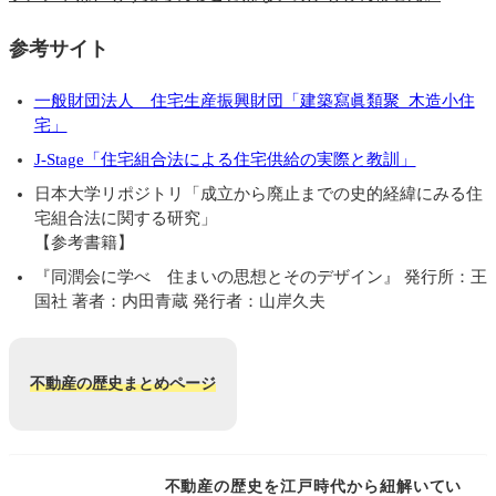
参考サイト
一般財団法人 住宅生産振興財団「建築寫眞類聚 木造小住
宅」
J-Stage「住宅組合法による住宅供給の実際と教訓」
日本大学リポジトリ「成立から廃止までの史的経緯にみる住
宅組合法に関する研究」
【参考書籍】
『同潤会に学べ 住まいの思想とそのデザイン』 発行所：王
国社 著者：内田青蔵 発行者：山岸久夫
不動産の歴史まとめページ
不動産の歴史を江戸時代から紐解いてい