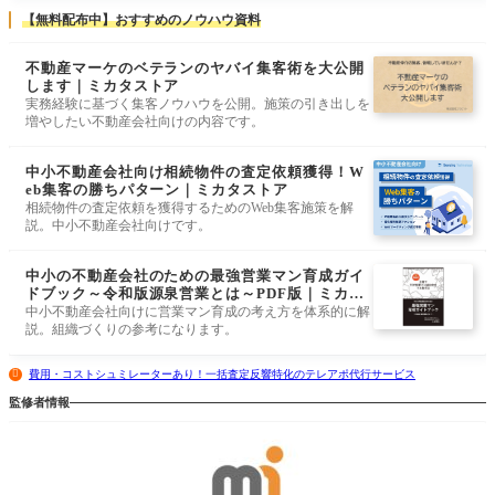
【無料配布中】おすすめのノウハウ資料
不動産マーケのベテランのヤバイ集客術を大公開
します｜ミカタストア
実務経験に基づく集客ノウハウを公開。施策の引き出しを
増やしたい不動産会社向けの内容です。
中小不動産会社向け相続物件の査定依頼獲得！W
eb集客の勝ちパターン｜ミカタストア
相続物件の査定依頼を獲得するためのWeb集客施策を解
説。中小不動産会社向けです。
中小の不動産会社のための最強営業マン育成ガイ
ドブック～令和版源泉営業とは～PDF版｜ミカタ
ストア
中小不動産会社向けに営業マン育成の考え方を体系的に解
説。組織づくりの参考になります。
費用・コストシュミレーターあり！一括査定反響特化のテレアポ代行サービス
監修者情報