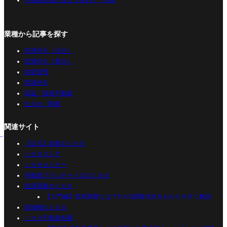
不動産実務に役立つ便利ツール集
業種から記事を探す
売買仲介（元付）
売買仲介（客付）
賃貸管理
賃貸仲介
収益・投資不動産
仕入れ・開発
関連サイト
【公式】追客のミカタ
ミカタストア
ミカタセミナー
不動産フランチャイズのミカタ
役所調査のミカタ
【入門編】役所調査とは？8つの調査項目をわかりやすく解説
借地権のミカタ
ミカタ不動産転職