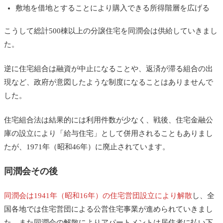
敷地を借地とすることにより購入できる所得階層を広げる
こうして総計500棟以上の分譲住宅を同潤会は供給していきまし
た。
逆に住宅組合は融資が中止になることや、返済が滞る組合の出
現など、政府が意図したような制度になることはありませんで
した。
住宅組合法は結果的には利用件数が少なく、戦後、住宅金融公
庫の設立により「給与住宅」として併用されることもありまし
たが、1971年（昭和46年）に廃止されています。
同潤会その後
同潤会は1941年（昭和16年）の住宅営団設立により解散
し、全
国各地では住宅営団による公営住宅事業が進められていきまし
た。また同潤会の解散によりアパートメントは居住者に払い下