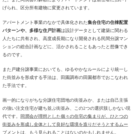
げられ、区分所有建物に変更されています。
アパートメント事業のなかで具体化された
集合住宅の住棟配置
パターンや、多様な住戸計画
は設計データとして建築に関わる
人たちに共有され、高度成長期になり開発される民間分譲マン
ションの総合計画などに、活かされることもあったと想像でき
るのです。
また戸建分譲事業においても、ゆるやかなルールにより統一し
た街並みを形成する手法は、田園調布の田園都市でおこなわれ
た手法です。
画一的になりがちな分譲住宅団地の街並みか、または自己主張
の強い注文住宅が建ち並ぶ街並み、この2つの選択肢しかない現
代です。
同潤会が理想とした個々の住宅の集まりが、ひとつの
街並みを形成し全体として良好な環境を造りだそうとするムー
ブメントは、もう見られることはないのかもしれません。