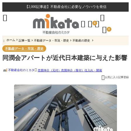
【2,000記事超】不動産会社に必要なノウハウを発信





0

0
ホーム
記事一覧
不動産データ・市況・歴史
不動産の歴史

不動産データ・市況・歴史
同潤会アパートが近代日本建築に与えた影響

不動産会社のミカタ
売買仲介（元付）
売買仲介（客付）
仕入れ・開発

お気に入り記事登録