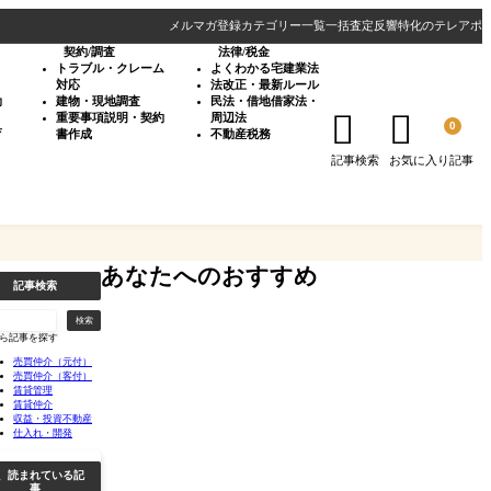
メルマガ登録
カテゴリー一覧
一括査定反響特化のテレアポ
契約/調査
法律/税金
・
トラブル・クレーム
よくわかる宅建業法
対応
法改正・最新ルール
効
建物・現地調査
民法・借地借家法・


重要事項説明・契約
周辺法
0
育
書作成
不動産税務
記事検索
お気に入り記事
あなたへのおすすめ
記事検索
検索
ら記事を探す
売買仲介（元付）
売買仲介（客付）
賃貸管理
賃貸仲介
収益・投資不動産
仕入れ・開発
、読まれている記
事