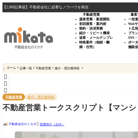
【2,000記事超】不動産会社に必要なノウハウを発信
不動産営業
集客
源泉営業・新規開拓
一括
初回接客・案内術
Web
契約・決済実務
ト広
紹介・リピート獲得
ブラ
追客・メールテンプレ
SNS
特殊案件（相続・離
ポー
婚・任売）
舗販
ホーム
記事一覧
不動産営業
媒介・受託獲得術




不動産営業
媒介・受託獲得術
不動産営業トークスクリプト【マンシ

不動産会社のミカタ
売買仲介（元付）