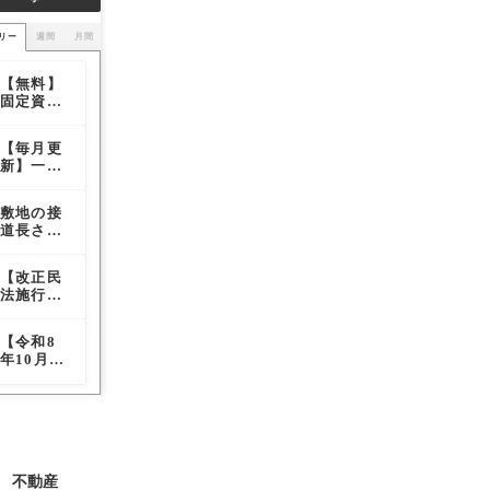
リー
週間
月間
【無料】
【住宅購
【必見】
固定資産
入の意思
実務者が
税「日割
決定権は
見抜くべ
り」精算
女性が握
き「危険
【毎月更
建築業界
道路幅員
ツール｜
る？】表
な不動産
新】一括
を震撼さ
はどこを
売主・買
面からは
取引の兆
査定サイ
せた耐震
計測すれ
主の負担
見抜けな
候」と報
ト媒体別
偽装事件
ばいいの
額を自動
い意思決
復リスク
敷地の接
【改正民
【連帯保
の通電
の本質
か？道路
計算
定のメカ
を排した
道長さは
法施行後
証人の責
率・訪問
幅員によ
ニズム
防衛策
どこを測
の私道問
任は、契
査定率レ
る容積率
定すれば
題】通行
約更新時
ポート
の影響も
【改正民
【宅建業
敷地の接
いいの
権と掘削
に署名し
解説
法施行後
法】「長
道長さは
か？考え
権の実務
なくても
の私道問
期の空き
どこを測
方を徹底
的対応法
継続され
題】通行
家等」の
定すれば
解説
る】覚え
【令和8
【高圧線
【無料】
権と掘削
貸借にお
いいの
ておきた
年10月施
下の住宅
固定資産
権の実務
ける仲介
か？考え
い、最高
行】リー
は電磁波
税「日割
的対応法
手数料
方を徹底
裁判断に
スバック
による健
り」精算
（報酬）
解説
ついて
取引に関
康被害
ツール｜
の特例ル
するガイ
が……】
売主・買
ールを解
ドライン
それって
主の負担
説
と宅建業
本当？
額を自動
不動産
者に求め
計算