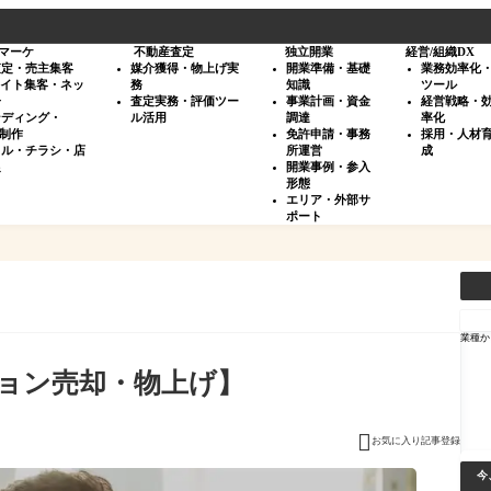
マーケ
不動産査定
独立開業
経営/組織DX
査定・売主集客
媒介獲得・物上げ実
開業準備・基礎
業務効率化
サイト集客・ネッ
務
知識
ツール
告
査定実務・評価ツー
事業計画・資金
経営戦略・
ンディング・
ル活用
調達
率化
・制作
免許申請・事務
採用・人材
タル・チラシ・店
所運営
成
促
開業事例・参入
形態
エリア・外部サ
ポート
検
索
業種か
ョン売却・物上げ】

お気に入り記事登録
今