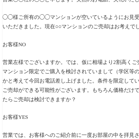
◯◯様ご所有の◯◯マンションが空いているようにお見
いただきました。現在○○マンションのご売却はお考えで
お客様
NO
営業
左様でございますか。では、仮に相場より2割高くご
マンション限定でご購入を検討されていまして（学区等
かと考えて今回お電話差し上げました。条件を限定して
ご売却ができる可能性がございます。もちろん価格だけ
たらご売却は検討できますか？
お客様
YES
営業
では、お客様へのご紹介前に一度お部屋の中を拝見さ