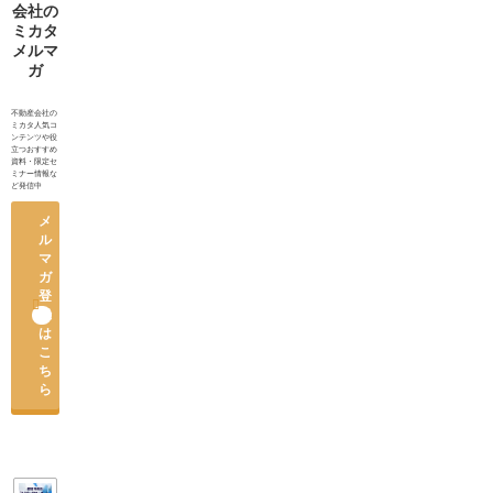
られる対
会社の
応
ミカタ
メルマ
ガ
不動産会社の
ミカタ人気コ
ンテンツや役
立つおすすめ
資料・限定セ
ミナー情報な
ど発信中
メ
ル
マ
ガ
登

録
は
こ
ち
ら