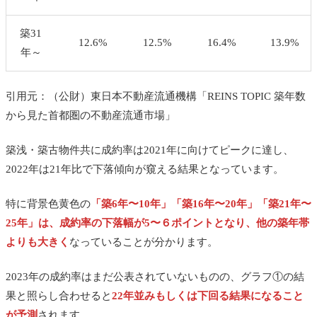
築31
12.6%
12.5%
16.4%
13.9%
年～
引用元：（公財）東日本不動産流通機構「REINS TOPIC 築年数
から見た首都圏の不動産流通市場」
築浅・築古物件共に成約率は2021年に向けてピークに達し、
2022年は21年比で下落傾向が窺える結果となっています。
特に背景色黄色の
「築6年〜10年」「築16年〜20年」「築21年〜
25年」は、成約率の下落幅が5〜６ポイントとなり、他の築年帯
よりも大きく
なっていることが分かります。
2023年の成約率はまだ公表されていないものの、グラフ①の結
果と照らし合わせると
22年並みもしくは下回る結果になること
が予測
されます。