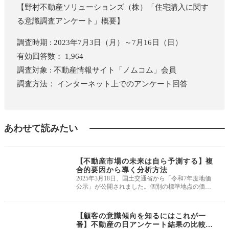
【野村不動産ソリューションズ（株）「住宅購入に関す
る意識調査アンケート」概要】
調査時期 : 2023年7月3日（月）～7月16日（日）
有効回答数： 1,964
調査対象 : 不動産情報サイト「ノムコム」会員
調査方法： インターネット上でのアンケート回答
あわせて読みたい
ニュース・市況・統
計
【不動産市場の未来は自ら予測する】複
合的要因から導く分析方法
2025年3月18日、国土交通省から「令和7年度地価
公示」が公開されました。個別の標準地点の価格
は、既に不動産情報ライブラリへ反映
ニュース・市況・統
計
【顧客の意識傾向を知るにはこれが一
番】不動産の日アンケート結果の比較