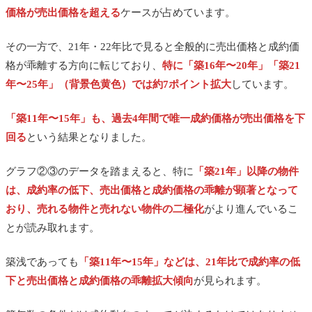
価格が売出価格を超える
ケースが占めています。
その一方で、21年・22年比で見ると全般的に売出価格と成約価
格が乖離する方向に転じており、
特に「築16年〜20年」「築21
年〜25年」（背景色黄色）では約7ポイント拡大
しています。
「築11年〜15年」も、過去4年間で唯一成約価格が売出価格を下
回る
という結果となりました。
グラフ②③のデータを踏まえると、特に
「築21年」以降の物件
は、成約率の低下、売出価格と成約価格の乖離が顕著となって
おり、売れる物件と売れない物件の二極化
がより進んでいるこ
とが読み取れます。
築浅であっても
「築11年〜15年」などは、21年比で成約率の低
下と売出価格と成約価格の乖離拡大傾向
が見られます。