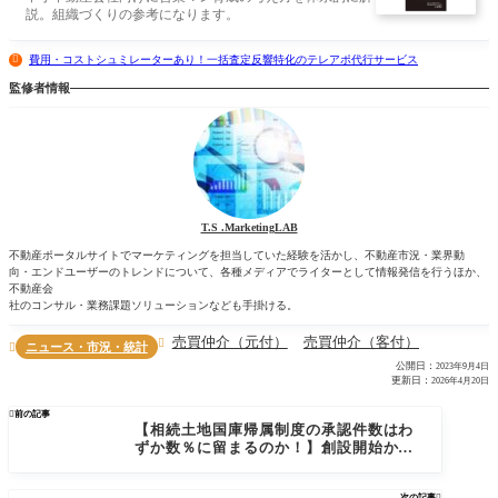
説。組織づくりの参考になります。
費用・コストシュミレーターあり！一括査定反響特化のテレアポ代行サービス
監修者情報
T.S .MarketingLAB
不動産ポータルサイトでマーケティングを担当していた経験を活かし、不動産市況・業界動
向・エンドユーザーのトレンドについて、各種メディアでライターとして情報発信を行うほか、
不動産会
社のコンサル・業務課題ソリューションなども手掛ける。
売買仲介（元付）
売買仲介（客付）

ニュース・市況・統計

公開日：
2023年9月4日
更新日：
2026年4月20日

前の記事
【相続土地国庫帰属制度の承認件数はわ
ずか数％に留まるのか！】創設開始から
の申請件数をもとに考えてみた
次の記事
