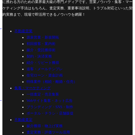
に携わる方のための業界最大級の専門メディアです。営業ノウハウ・集客・マー
ケティング手法はもちろん、査定実務、重要事項説明、トラブル対応といった契
約実務まで、現場で即活用できるノウハウを網羅！
不動産営業
源泉営業・新規開拓
初回接客・案内術
媒介・受託獲得術
契約・決済実務
紹介・リピート獲得
追客・メールテンプレ
住宅ローン・資金計画
特殊案件（相続・離婚・任売）
集客・マーケティング
一括査定・売主集客
Webサイト集客・ネット広告
ブランディング・SNS・制作
ポータル・チラシ・店舗販促
不動産査定
媒介獲得・物上げ実務
査定実務・評価ツール活用