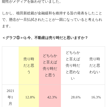
能性がメディアを賑わせていました。
しかし、植田新総裁が金融緩和を維持する旨の発表をしたこと
で、懸念が一旦払拭されたことが一因になっていると考えられ
ます。
＜グラフ⑤＞Q.今、不動産は売り時だと思いますか？
どちらか
どちらか
売り時
と言えば
売り時
と言えば
だと思
売り時だ
だと思
売り時だ
う
と思わな
わない
と思う
い
2021
年1
12.8%
42.3%
28.6%
16.3%
月