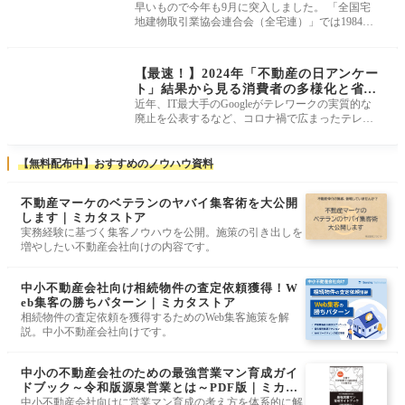
と、次回の調査結果で注目したいポイン
早いもので今年も9月に突入しました。 「全国宅
地建物取引業協会連合会（全宅連）」では1984年
ト
（昭和59年）に9月23日を「不動産の日
ニュース・市況・統
計
【最速！】2024年「不動産の日アンケー
ト」結果から見る消費者の多様化と省エ
ネ志向
近年、IT最大手のGoogleがテレワークの実質的な
廃止を公表するなど、コロナ禍で広まったテレワ
ークの在り方が再び議論の的になって
【無料配布中】おすすめのノウハウ資料
不動産マーケのベテランのヤバイ集客術を大公開
します｜ミカタストア
実務経験に基づく集客ノウハウを公開。施策の引き出しを
増やしたい不動産会社向けの内容です。
中小不動産会社向け相続物件の査定依頼獲得！W
eb集客の勝ちパターン｜ミカタストア
相続物件の査定依頼を獲得するためのWeb集客施策を解
説。中小不動産会社向けです。
中小の不動産会社のための最強営業マン育成ガイ
ドブック～令和版源泉営業とは～PDF版｜ミカタ
ストア
中小不動産会社向けに営業マン育成の考え方を体系的に解