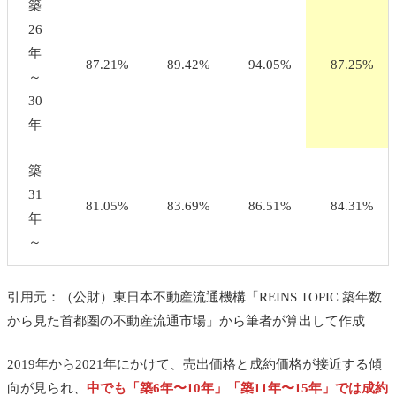
築
26
年
87.21%
89.42%
94.05%
87.25%
～
30
年
築
31
81.05%
83.69%
86.51%
84.31%
年
～
引用元：（公財）東日本不動産流通機構「REINS TOPIC 築年数
から見た首都圏の不動産流通市場」から筆者が算出して作成
2019年から2021年にかけて、売出価格と成約価格が接近する傾
向が見られ、
中でも「築6年〜10年」「築11年〜15年」では成約