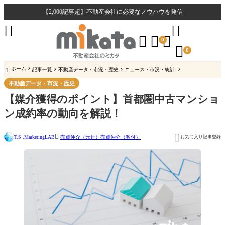
【2,000記事超】不動産会社に必要なノウハウを発信





0

0
ホーム
記事一覧
不動産データ・市況・歴史
ニュース・市況・統計

不動産データ・市況・歴史
【媒介獲得のポイント】首都圏中古マンショ
ン成約率の動向を解説！


T.S .MarketingLAB
お気に入り記事登録
売買仲介（元付）
売買仲介（客付）