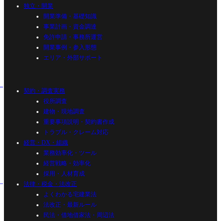
独立・開業
開業準備・基礎知識
事業計画・資金調達
免許申請・事務所運営
開業事例・参入形態
エリア・外部サポート
契約・調査実務
役所調査
建物・現地調査
重要事項説明・契約書作成
トラブル・クレーム対応
経営・DX・組織
業務効率化・ツール
経営戦略・効率化
採用・人材育成
法律・税金・法改正
よくわかる宅建業法
法改正・最新ルール
民法・借地借家法・周辺法