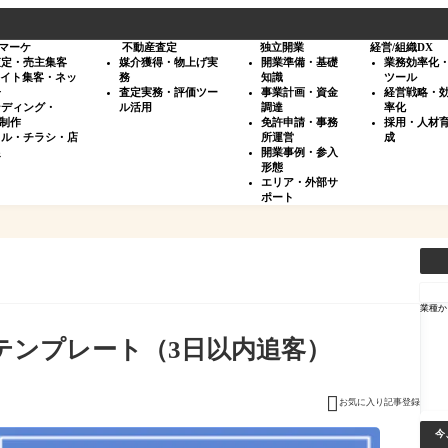
マーケ
不動産査定
独立開業
経営/組織DX
査定・売主集客
媒介獲得・物上げ実
開業準備・基礎
業務効率化
サイト集客・ネッ
務
知識
ツール
告
査定実務・評価ツー
事業計画・資金
経営戦略・
ンディング・
ル活用
調達
率化
・制作
免許申請・事務
採用・人材
タル・チラシ・店
所運営
成
促
開業事例・参入
形態
エリア・外部サ
ポート
検
索
業種か
テンプレート（3日以内追客）

お気に入り記事登録
今