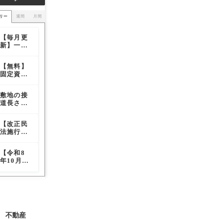
リー
週間
月間
【毎月更
【住宅購
【必見】
新】一括
入の意思
実務者が
査定サイ
決定権は
見抜くべ
ト媒体別
女性が握
き「危険
【無料】
建築業界
道路幅員
の通電
る？】表
な不動産
固定資産
を震撼さ
はどこを
率・訪問
面からは
取引の兆
税「日割
せた耐震
計測すれ
査定率レ
見抜けな
候」と報
り」精算
偽装事件
ばいいの
ポート
い意思決
復リスク
敷地の接
【改正民
【連帯保
ツール｜
の本質
か？道路
定のメカ
を排した
道長さは
法施行後
証人の責
売主・買
幅員によ
ニズム
防衛策
どこを測
の私道問
任は、契
主の負担
る容積率
定すれば
題】通行
約更新時
額を自動
の影響も
【改正民
【宅建業
敷地の接
いいの
権と掘削
に署名し
計算
解説
法施行後
法】「長
道長さは
か？考え
権の実務
なくても
の私道問
期の空き
どこを測
方を徹底
的対応法
継続され
題】通行
家等」の
定すれば
解説
る】覚え
【令和8
【高圧線
【無料】
権と掘削
貸借にお
いいの
ておきた
年10月施
下の住宅
固定資産
権の実務
ける仲介
か？考え
い、最高
行】リー
は電磁波
税「日割
的対応法
手数料
方を徹底
裁判断に
スバック
による健
り」精算
（報酬）
解説
ついて
取引に関
康被害
ツール｜
の特例ル
するガイ
が……】
売主・買
ールを解
ドライン
それって
主の負担
説
と宅建業
本当？
額を自動
不動産
者に求め
計算