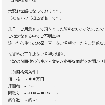
〈お客様名〉様
大変お世話になっております。
〈社名〉の〈担当者名〉です。
先日、ご用意させて頂きました資料はいかがだったで
ご検討なさる中でご不明点や、
違った条件でのお探し直しをご希望でしたらご遠慮な
※資料の再作成をご希望の場合、
下記の前回検索条件から変更が必要な個所をお聞かせ
【前回検索条件】
価 格：～◆◆万円 →
床面積：●㎡～ →
間取り：●SLDK～■LDK →
築年数：～築▲年 →