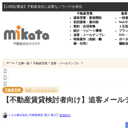
【2,000記事超】不動産会社に必要なノウハウを発信
不動産営業
集客
源泉営業・新規開拓
一括
初回接客・案内術
Web
契約・決済実務
ト広
紹介・リピート獲得
ブラ
追客・メールテンプレ
SNS
特殊案件（相続・離
ポー
婚・任売）
舗販
ホーム
記事一覧
不動産営業
追客・メールテンプレ




不動産営業
追客・メールテンプレ
【不動産賃貸検討者向け】追客メール

ミカタ株式会社 代表取締役 荒川 竜介
賃貸仲介