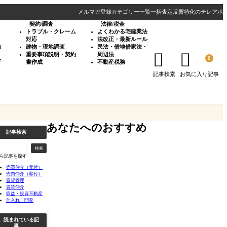
メルマガ登録
カテゴリー一覧
一括査定反響特化のテレアポ
契約/調査
法律/税金
・
トラブル・クレーム
よくわかる宅建業法
対応
法改正・最新ルール
効
建物・現地調査
民法・借地借家法・


重要事項説明・契約
周辺法
0
育
書作成
不動産税務
記事検索
お気に入り記事
あなたへのおすすめ
記事検索
検索
ら記事を探す
売買仲介（元付）
売買仲介（客付）
賃貸管理
賃貸仲介
収益・投資不動産
仕入れ・開発
、読まれている記
事