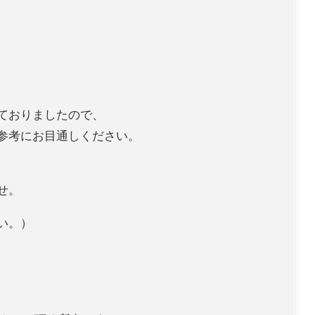
ておりましたので、
参考にお目通しください。
せ。
い。）