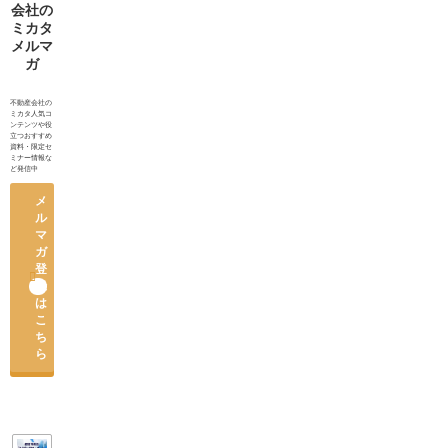
られる対
会社の
応
ミカタ
メルマ
ガ
不動産会社の
ミカタ人気コ
ンテンツや役
立つおすすめ
資料・限定セ
ミナー情報な
ど発信中
メ
ル
マ
ガ
登

録
は
こ
ち
ら