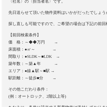
〈社名〉の〈担当者名〉です。
先日送らせて頂いた物件資料はいかがだったでしょう
探し直しも可能ですので、ご希望の場合は下記の前回
【前回検索条件】
価 格：～◆◆万円 →
床面積：●㎡～ →
間取り：●SLDK～■LDK →
築年数：～築▲年 →
エリア：●線▲駅～■駅 →
駅距離：～徒歩■分 →
その他こだわり条件：
(例：オートロック、2階以上等)