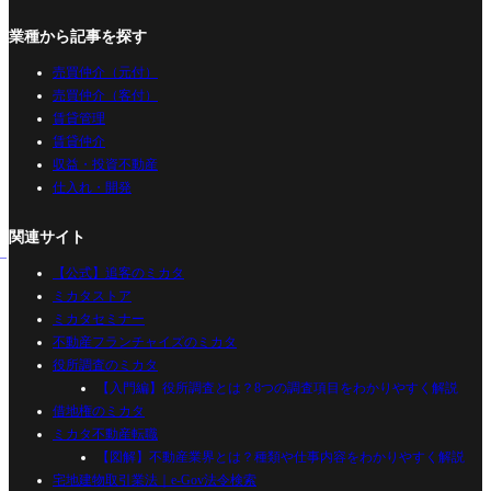
業種から記事を探す
売買仲介（元付）
売買仲介（客付）
賃貸管理
賃貸仲介
収益・投資不動産
仕入れ・開発
関連サイト
【公式】追客のミカタ
ミカタストア
ミカタセミナー
不動産フランチャイズのミカタ
役所調査のミカタ
【入門編】役所調査とは？8つの調査項目をわかりやすく解説
借地権のミカタ
ミカタ不動産転職
【図解】不動産業界とは？種類や仕事内容をわかりやすく解説
宅地建物取引業法｜e-Gov法令検索