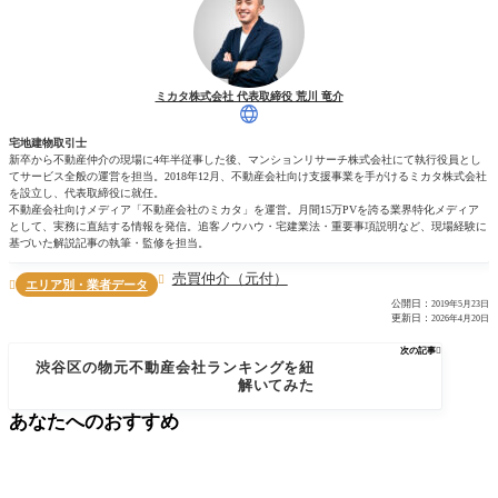
ミカタ株式会社 代表取締役 荒川 竜介
宅地建物取引士
新卒から不動産仲介の現場に4年半従事した後、マンションリサーチ株式会社にて執行役員とし
てサービス全般の運営を担当。2018年12月、不動産会社向け支援事業を手がけるミカタ株式会社
を設立し、代表取締役に就任。
不動産会社向けメディア「不動産会社のミカタ」を運営。月間15万PVを誇る業界特化メディア
として、実務に直結する情報を発信。追客ノウハウ・宅建業法・重要事項説明など、現場経験に
基づいた解説記事の執筆・監修を担当。
売買仲介（元付）

エリア別・業者データ

公開日：
2019年5月23日
更新日：
2026年4月20日
次の記事

渋谷区の物元不動産会社ランキングを紐
解いてみた
あなたへのおすすめ