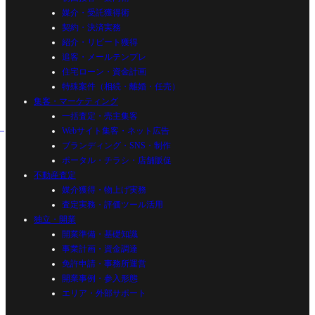
媒介・受託獲得術
契約・決済実務
紹介・リピート獲得
追客・メールテンプレ
住宅ローン・資金計画
特殊案件（相続・離婚・任売）
集客・マーケティング
一括査定・売主集客
Webサイト集客・ネット広告
ブランディング・SNS・制作
ポータル・チラシ・店舗販促
不動産査定
媒介獲得・物上げ実務
査定実務・評価ツール活用
独立・開業
開業準備・基礎知識
事業計画・資金調達
免許申請・事務所運営
開業事例・参入形態
エリア・外部サポート