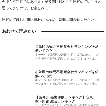
今後も不定期ではありますが各市区町村ごと紐解いていこうと
思ってますので、お楽しみに！
紐解いてほしい市区町村があれば、是非お問合せください。
あわせて読みたい
エリア別・業者デー
タ
目黒区の物元不動産会社ランキングを紐
解いてみた
本データは目黒区で2018年1月～12月にかけて、ポ
ータルサイト等に売り出されたマンション・土
地・戸建のデータを基に算出していま
エリア別・業者デー
タ
杉並区の物元不動産会社ランキングを紐
解いてみた
本データは杉並区で2018年1月～12月にかけて、ポ
ータルサイト等に売り出されたマンション・土
地・戸建のデータを基に算出していま
エリア別・業者デー
タ
【売仲介 売出件数ランキング】⑥東
横・田都 総合ランキング
これまで全5回にわたって渋谷周辺の東急沿線の売