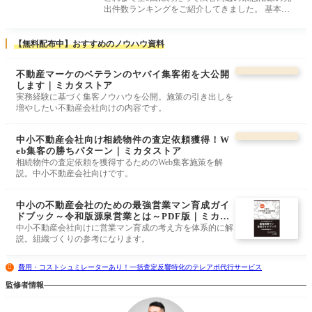
出件数ランキングをご紹介してきました。 基本的
には各路線の駅ごとにエリア内の
【無料配布中】おすすめのノウハウ資料
不動産マーケのベテランのヤバイ集客術を大公開
します｜ミカタストア
実務経験に基づく集客ノウハウを公開。施策の引き出しを
増やしたい不動産会社向けの内容です。
中小不動産会社向け相続物件の査定依頼獲得！W
eb集客の勝ちパターン｜ミカタストア
相続物件の査定依頼を獲得するためのWeb集客施策を解
説。中小不動産会社向けです。
中小の不動産会社のための最強営業マン育成ガイ
ドブック～令和版源泉営業とは～PDF版｜ミカタ
ストア
中小不動産会社向けに営業マン育成の考え方を体系的に解
説。組織づくりの参考になります。
費用・コストシュミレーターあり！一括査定反響特化のテレアポ代行サービス
監修者情報