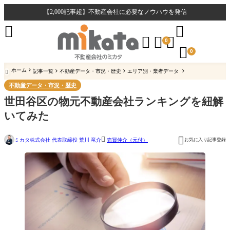
【2,000記事超】不動産会社に必要なノウハウを発信





0

0
ホーム
記事一覧
不動産データ・市況・歴史
エリア別・業者データ

不動産データ・市況・歴史
世田谷区の物元不動産会社ランキングを紐解
いてみた


ミカタ株式会社 代表取締役 荒川 竜介
お気に入り記事登録
売買仲介（元付）