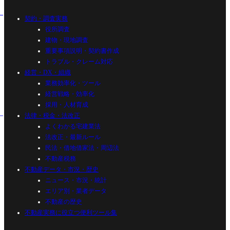
契約・調査実務
役所調査
建物・現地調査
重要事項説明・契約書作成
トラブル・クレーム対応
経営・DX・組織
業務効率化・ツール
経営戦略・効率化
採用・人材育成
法律・税金・法改正
よくわかる宅建業法
法改正・最新ルール
民法・借地借家法・周辺法
不動産税務
不動産データ・市況・歴史
ニュース・市況・統計
エリア別・業者データ
不動産の歴史
不動産実務に役立つ便利ツール集