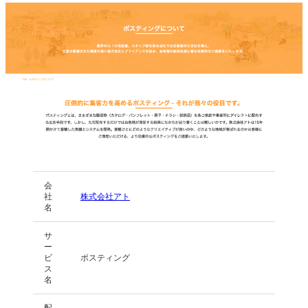
会
社
株式会社アト
名
サ
ー
ビ
ポスティング
ス
名