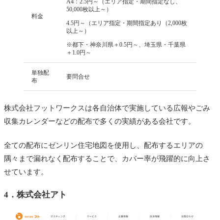
A4：2.5円～（エリア指定・期間指定なし、
50,000枚以上～）
料金
4.5円～（エリア指定・期間指定あり（2,000枚
以上～）
※都下・神奈川県＋0.5円～、埼玉県・千葉県
＋1.0円～
単独配
要問合せ
布
株式会社フットワークスは各自治体で実施している広報やごみ
収集カレンダーなどの配布で多くの実績がある会社です。
全ての配布にゼンリン住宅地図を使用し、配布するエリアの
隅々まで漏れなく配布することで、カバー率が飛躍的に向上さ
せています。
4．
株式会社アト