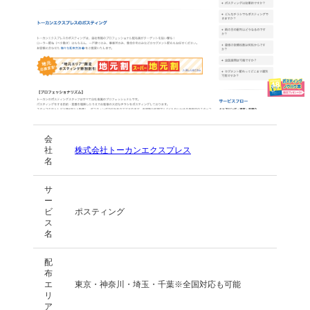
会
社
株式会社トーカンエクスプレス
名
サ
ー
ビ
ポスティング
ス
名
配
布
エ
東京・神奈川・埼玉・千葉※全国対応も可能
リ
ア