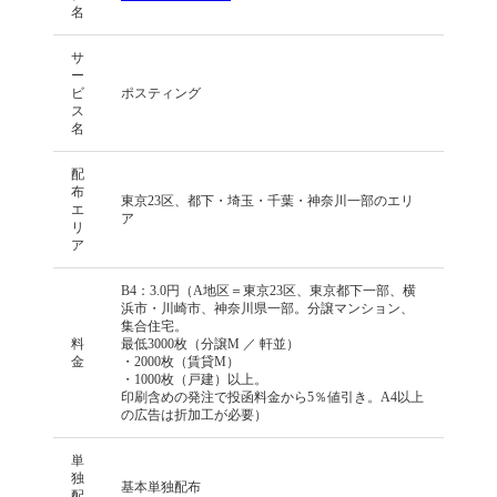
名
サ
ー
ビ
ポスティング
ス
名
配
布
東京23区、都下・埼玉・千葉・神奈川一部のエリ
エ
ア
リ
ア
B4：3.0円（A地区＝東京23区、東京都下一部、横
浜市・川崎市、神奈川県一部。分譲マンション、
集合住宅。
料
最低3000枚（分譲M ／ 軒並）
金
・2000枚（賃貸M）
・1000枚（戸建）以上。
印刷含めの発注で投函料金から5％値引き。A4以上
の広告は折加工が必要）
単
独
基本単独配布
配