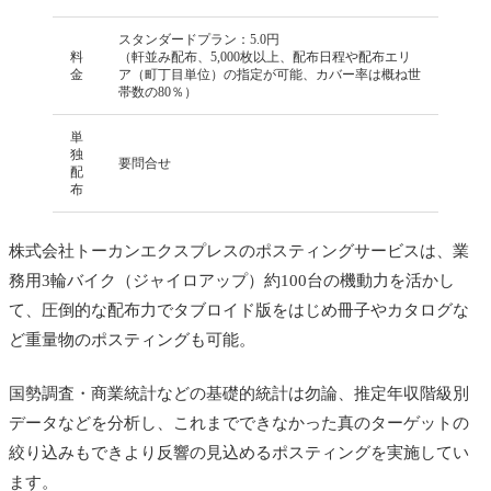
スタンダードプラン：5.0円
料
（軒並み配布、5,000枚以上、配布日程や配布エリ
金
ア（町丁目単位）の指定が可能、カバー率は概ね世
帯数の80％）
単
独
要問合せ
配
布
株式会社トーカンエクスプレスのポスティングサービスは、業
務用3輪バイク（ジャイロアップ）約100台の機動力を活かし
て、圧倒的な配布力でタブロイド版をはじめ冊子やカタログな
ど重量物のポスティングも可能。
国勢調査・商業統計などの基礎的統計は勿論、推定年収階級別
データなどを分析し、これまでできなかった真のターゲットの
絞り込みもできより反響の見込めるポスティングを実施してい
ます。