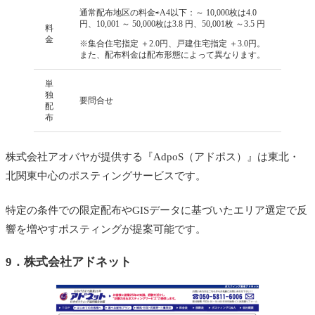
通常配布地区の料金⇨A4以下：～ 10,000枚は4.0
円、10,001 ～ 50,000枚は3.8 円、50,001枚 ～3.5 円
料
金
※集合住宅指定 ＋2.0円、戸建住宅指定 ＋3.0円。
また、配布料金は配布形態によって異なります。
単
独
要問合せ
配
布
株式会社アオバヤが提供する『AdpoS（アドポス）』は東北・
北関東中心のポスティングサービスです。
特定の条件での限定配布やGISデータに基づいたエリア選定で反
響を増やすポスティングが提案可能です。
9．
株式会社アドネット