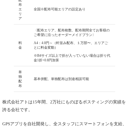
配
布
エ
全国※配布可能エリアの設定あり
リ
ア
〈配布エリア、配布枚数、配布期間全てお客様の
ご希望に沿ったオーダーメイドプラン〉
料
A4：4.0円～（軒並み配布、１万部〜、エリアご
金
とに料金変動）
※B4サイズ以上で折が入っていない場合は折り代
金1折+0.8円加算
単
独
基本併配、単独配布は別途相談可能
配
布
株式会社アトは15年間、2万社にものぼるポスティングの実績を
誇る会社です。
GPSアプリを自社開発し、全スタッフにスマートフォンを支給、