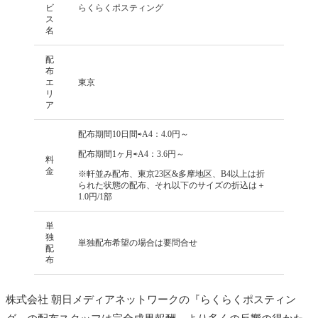
ビ
らくらくポスティング
ス
名
配
布
エ
東京
リ
ア
配布期間10日間⇨
A4：4.0円～
配布期間1ヶ月⇨A4：3.6円～
料
金
※軒並み配布、東京23区&多摩地区、B4以上は折
られた状態の配布、それ以下のサイズの折込は＋
1.0円/1部
単
独
単独配布希望の場合は要問合せ
配
布
株式会社 朝日メディアネットワークの『らくらくポスティン