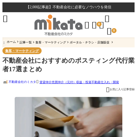
【2,000記事超】不動産会社に必要なノウハウを発信





0

0
ホーム
記事一覧
集客・マーケティング
ポータル・チラシ・店舗販促

集客・マーケティング
不動産会社におすすめのポスティング代行業
者17選まとめ

不動産会社のミカタ
賃貸仲介
売買仲介（元付）
収益・投資不動産
仕入れ・開発

お気に入り記事登録