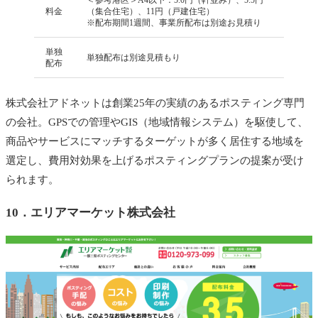
＜参考港区＞A4以下：5.0円（軒並み）、5.5円
料金
（集合住宅）、11円（戸建住宅）
※配布期間1週間、事業所配布は別途お見積り
単独
単独配布は別途見積もり
配布
株式会社アドネットは創業25年の実績のあるポスティング専門
の会社。GPSでの管理やGIS（地域情報システム）を駆使して、
商品やサービスにマッチするターゲットが多く居住する地域を
選定し、費用対効果を上げるポスティングプランの提案が受け
られます。
10．
エリアマーケット株式会社