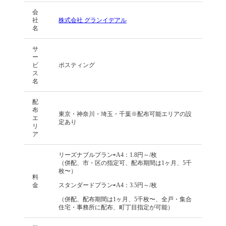
会
社
株式会社 グランイデアル
名
サ
ー
ビ
ポスティング
ス
名
配
布
東京・神奈川・埼玉・千葉※配布可能エリアの設
エ
定あり
リ
ア
リーズナブルプラン⇨A4：1.8円～/枚
（併配、市・区の指定可、配布期間は1ヶ月、5千
枚〜）
料
金
スタンダードプラン⇨A4：3.5円～/枚
（併配、配布期間は1ヶ月、5千枚〜、全戸・集合
住宅・事務所に配布、町丁目指定が可能）