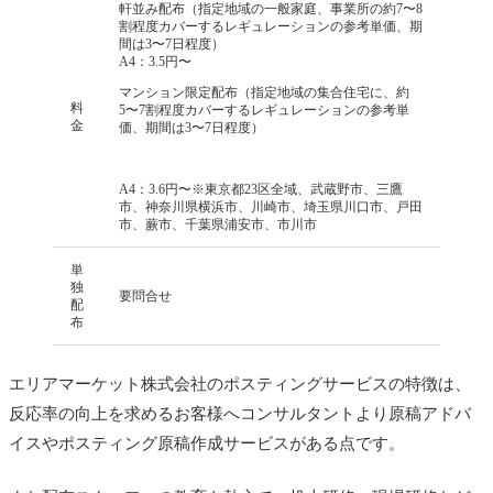
軒並み配布（指定地域の一般家庭、事業所の約7〜8
割程度カバーするレギュレーションの参考単価、期
間は3〜7日程度）
A4：3.5円〜
マンション限定配布（指定地域の集合住宅に、約
料
5〜7割程度カバーするレギュレーションの参考単
金
価、期間は3〜7日程度）
A4：3.6円〜※東京都23区全域、武蔵野市、三鷹
市、神奈川県横浜市、川崎市、埼玉県川口市、戸田
市、蕨市、千葉県浦安市、市川市
単
独
要問合せ
配
布
エリアマーケット株式会社のポスティングサービスの特徴は、
反応率の向上を求めるお客様へコンサルタントより原稿アドバ
イスやポスティング原稿作成サービスがある点です。