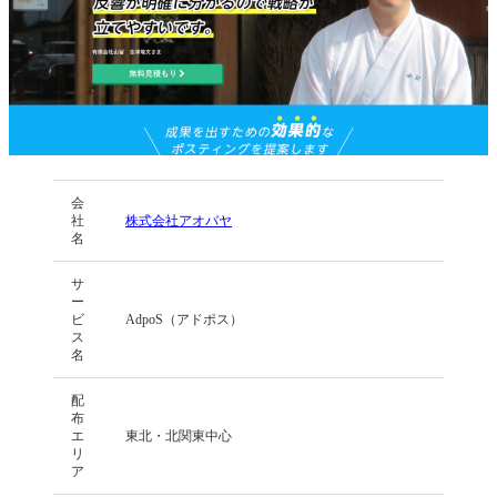
会
社
株式会社アオバヤ
名
サ
ー
ビ
AdpoS（アドポス）
ス
名
配
布
エ
東北・北関東中心
リ
ア