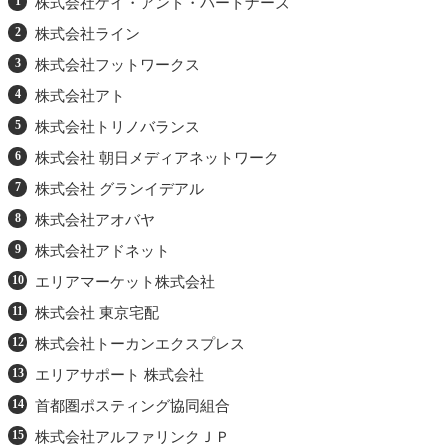
株式会社ケイ・アンド・パートナーズ
9．株式会社アドネット
株式会社ライン
10．エリアマーケット株式会社
株式会社フットワークス
11．株式会社 東京宅配
株式会社アト
12．株式会社トーカンエクスプレス
株式会社トリノバランス
株式会社 朝日メディアネットワーク
13．エリアサポート 株式会社
株式会社 グランイデアル
14．首都圏ポスティング協同組合
株式会社アオバヤ
15．株式会社アルファリンクＪＰ
株式会社アドネット
16．ポスネットグループ
エリアマーケット株式会社
株式会社 東京宅配
17．ダーウィンシステム株式会社
株式会社トーカンエクスプレス
まとめ
エリアサポート 株式会社
あわせて読みたい
首都圏ポスティング協同組合
株式会社アルファリンクＪＰ