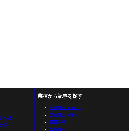
業種から記事を探す
売買仲介（元付）
売買仲介（客付）
書作成
賃貸管理
対応
賃貸仲介