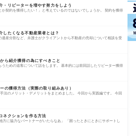
介・リピーターを増やす努力をしよう
とか契約を獲得したい！」と考えているのではないでしょうか。 契約を獲得
紹介したくなる不動産業者とは？
の遺産分割など、弁護士がクライアントから不動産の売却について相談を受
客から紹介獲得の為にすべきこと
らうための追客について話をします。 基本的には前回話したリピーター獲得
ターの獲得方法（実際の取り組みあり）
手法のメリット・デメリットをまとめました。 今回から実践編です。 今回
コネクションを作る方法
「地方に協力なパートナーがいたらなあ」 「困ったときにときにサポートし