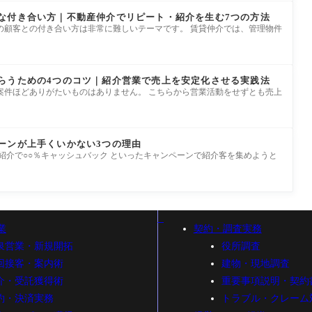
な付き合い方｜不動産仲介でリピート・紹介を生む7つの方法
の顧客との付き合い方は非常に難しいテーマです。 賃貸仲介では、管理物件
らうための4つのコツ｜紹介営業で売上を安定化させる実践法
案件ほどありがたいものはありません。 こちらから営業活動をせずとも売上
ーンが上手くいかない3つの理由
紹介で○○％キャッシュバック といったキャンペーンで紹介客を集めようと
業
契約・調査実務
泉営業・新規開拓
役所調査
回接客・案内術
建物・現地調査
介・受託獲得術
重要事項説明・契約
約・決済実務
トラブル・クレーム