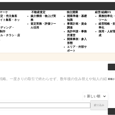
マーケ
不動産査定
独立開業
経営/組織DX
査定・売主集客
媒介獲得・物上げ実
開業準備・基礎
業務効率化
サイト集客・ネッ
務
知識
ツール
告
査定実務・評価ツー
事業計画・資金
経営戦略・
ンディング・
ル活用
調達
率化
・制作
免許申請・事務
採用・人材
タル・チラシ・店
所運営
成
促
開業事例・参入
形態
エリア・外部サ
ポート
検
索
）戦略。一度きりの取引で終わらせず、数年後の住み替えや知人の紹
業種か

絞り込み