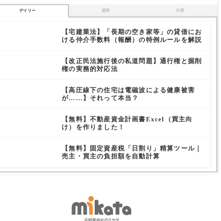
デイリー
週間
月間
【宅建業法】「長期の空き家等」の貸借にお
ける仲介手数料（報酬）の特例ルールを解説
【改正民法施行後の私道問題】通行権と掘削
権の実務的対応法
【高圧線下の住宅は電磁波による健康被害
が……】それって本当？
【無料】不動産資金計画書Excel（買主向
け）を作りました！
【無料】固定資産税「日割り」精算ツール｜
売主・買主の負担額を自動計算