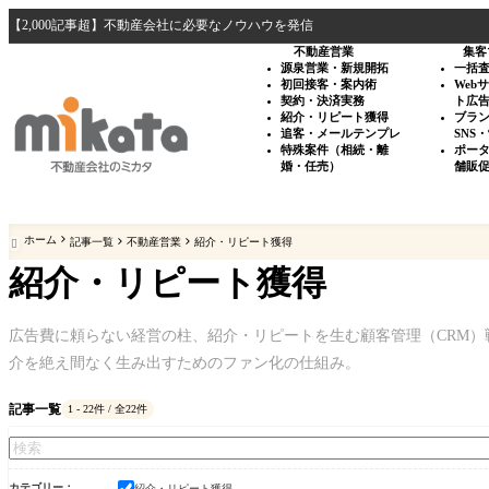
【2,000記事超】不動産会社に必要なノウハウを発信
不動産営業
集客
源泉営業・新規開拓
一括
初回接客・案内術
Web
契約・決済実務
ト広
紹介・リピート獲得
ブラ
追客・メールテンプレ
SNS
特殊案件（相続・離
ポー
婚・任売）
舗販
ホーム
記事一覧
不動産営業
紹介・リピート獲得

紹介・リピート獲得
広告費に頼らない経営の柱、紹介・リピートを生む顧客管理（CRM
介を絶え間なく生み出すためのファン化の仕組み。
記事一覧
1 - 22件 / 全22件
カテゴリー
紹介・リピート獲得