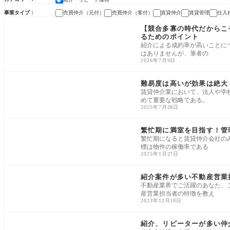
事業タイプ
売買仲介（元付）
売買仲介（客付）
賃貸仲介
賃貸管理
仕入
紹介・リピート獲得
【競合多寡の時代だからこ
るためのポイント
紹介による成約率が高いことに
はありませんが、筆者の
2026年7月9日
紹介・リピート獲得
難易度は高いが効果は絶大
賃貸仲介業において、法人や学
めて重要な戦略である。
2025年7月28日
紹介・リピート獲得
繁忙期に満室を目指す！管
繁忙期になると賃貸仲介会社の
標は物件の稼働率である
2025年1月27日
紹介・リピート獲得
紹介案件が多い不動産営業
不動産業界でご活躍のあなた、
産営業担当者の特徴を教え
2023年12月18日
紹介・リピート獲得
紹介、リピーターが多い仲