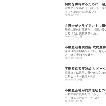
契約を獲得するために！紹
営業マンであれば、誰しも「何
するための1つの戦略とし
2020年5月7日
紹介・リピート獲得
弁護士がクライアントに
離婚の際の財産分与、相続の際
ける場合は比較的多くあり
2020年4月27日
紹介・リピート獲得
不動産追客実践編 成約顧
今回は既成顧客からご紹介をも
と一緒で定期的な繋がり
2019年3月25日
紹介・リピート獲得
不動産追客実践編 リピー
前回までは追客の具体的な5つの
はリピーター獲得&既成
2019年3月20日
紹介・リピート獲得
不動産会社が同業他社との
不動産業に従事していると、 
てくれる会社があったらな
2018年11月23日