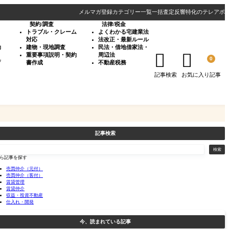
メルマガ登録
カテゴリー一覧
一括査定反響特化のテレアポ
契約/調査
法律/税金
・
トラブル・クレーム
よくわかる宅建業法
対応
法改正・最新ルール
効
建物・現地調査
民法・借地借家法・


重要事項説明・契約
周辺法
0
育
書作成
不動産税務
記事検索
お気に入り記事
記事検索
検索
ら記事を探す
売買仲介（元付）
売買仲介（客付）
賃貸管理
賃貸仲介
収益・投資不動産
仕入れ・開発
今、読まれている記事