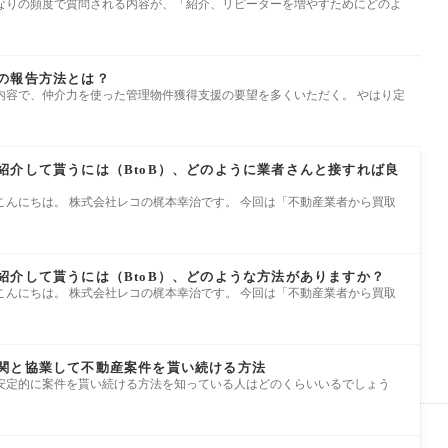
なりの頻度で質問される内容が、「紹介、リピーターを増やすためにどのよ
の報告方法とは？
内容で、仲介力を使った管理物件獲得支援の要望を多くいただく。 やはり定
紹介して貰うには（BtoB）、どのように業者さんと接すれば良
こんにちは。 株式会社レコの梶本幸治です。 今回は「不動産業者から買取
紹介して貰うには（BtoB）、どのような方法がありますか？
こんにちは。 株式会社レコの梶本幸治です。 今回は「不動産業者から買取
関と協業して不動産案件を貰い続ける方法
安定的に案件を貰い続ける方法を知っている人はどのくらいいるでしょう