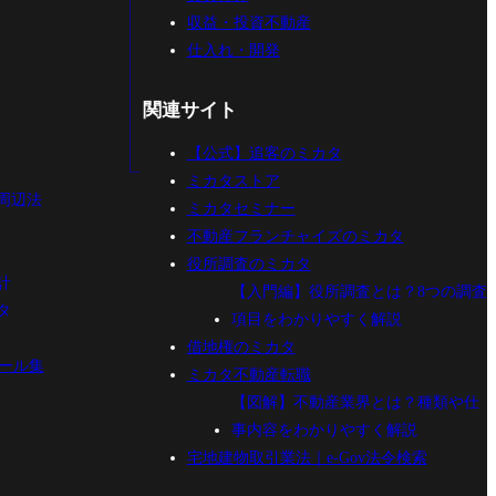
収益・投資不動産
仕入れ・開発
関連サイト
【公式】追客のミカタ
ミカタストア
周辺法
ミカタセミナー
不動産フランチャイズのミカタ
役所調査のミカタ
計
【入門編】役所調査とは？8つの調査
タ
項目をわかりやすく解説
借地権のミカタ
ール集
ミカタ不動産転職
【図解】不動産業界とは？種類や仕
事内容をわかりやすく解説
宅地建物取引業法｜e-Gov法令検索