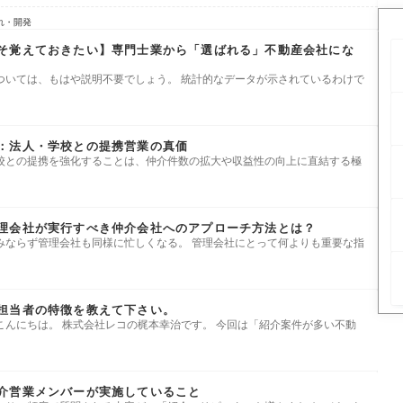
れ・開発
そ覚えておきたい】専門士業から「選ばれる」不動産会社にな
ついては、もはや説明不要でしょう。 統計的なデータが示されているわけで
：法人・学校との提携営業の真価
校との提携を強化することは、仲介件数の拡大や収益性の向上に直結する極
理会社が実行すべき仲介会社へのアプローチ方法とは？
みならず管理会社も同様に忙しくなる。 管理会社にとって何よりも重要な指
担当者の特徴を教えて下さい。
こんにちは。 株式会社レコの梶本幸治です。 今回は「紹介案件が多い不動
介営業メンバーが実施していること