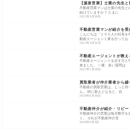
【源泉営業】士業の先生と
不動産営業マンは士業の先生と
続けていますか？ たまに
2022年5月30日
紹介・リピート獲得
不動産営業マンが紹介を受け
こんにちは「１００人の社長を作る
動産エージェント業を行ってお
2021年3月31日
紹介・リピート獲得
不動産エージェントが教え
不動産エージェントを志す方と年
来ました。 一番、多い質問は
2021年1月18日
紹介・リピート獲得
買取業者が仲介業者から繰
不動産の買取営業は、じっと待
ん。 特に新人となると、自
2020年6月30日
紹介・リピート獲得
不動産仲介が紹介・リピー
不動産仲介の営業は毎月数字を
ト。 それが不動産仲介営
2020年6月3日
紹介・リピート獲得