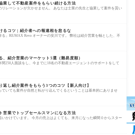
協業して不動産案件をもらい続ける方法
のリレーションが欠かせません。 あなたは士業の先生と協業して案件を貰い
るコツ | 紹介者への報連相を怠るな
」RE/MAX Revo オーナーの安川です。 弊社は紹介営業を軸とした、不
る、紹介営業のマーケット5選（難易度順）
間250人面談をし、今までに18名の不動産エージェントのサポートをして
り返し紹介案件をもらう3つのコツ【新人向け】
っていても案件が自然と転がり込んでくるということは基本的にありませ
ト営業でトップセールスマンになる方法
追いかけています。 今月の売上はよくても、来月になった瞬間０からスター