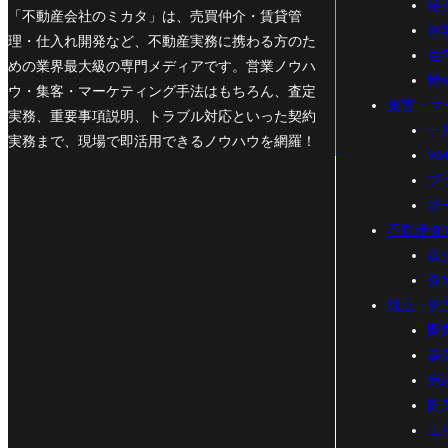
紹
「不動産会社のミカタ」は、売買仲介・賃貸管
追
理・仕入れ開発など、不動産実務に携わる方のた
住
めの業界最大級の専門メディアです。営業ノウハ
特
ウ・集客・マーケティング手法はもちろん、査定
集客・マ
実務、重要事項説明、トラブル対応といった契約
一
実務まで、現場で即活用できるノウハウを網羅！
W
ブ
ポ
不動産査
媒
査
独立・開
開
事
免
開
エ