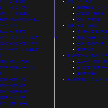
介・リピート獲得
経営・DX・組織
客・メールテンプレ
業務効率化・ツール
宅ローン・資金計画
経営戦略・効率化
殊案件（相続・離婚・任売）
採用・人材育成
ーケティング
法律・税金・法改正
括査定・売主集客
よくわかる宅建業法
ebサイト集客・ネット広告
法改正・最新ルール
ランディング・SNS・制作
民法・借地借家法・
ータル・チラシ・店舗販促
不動産税務
定
不動産データ・市況・歴史
介獲得・物上げ実務
ニュース・市況・統
定実務・評価ツール活用
エリア別・業者デー
業
不動産の歴史
業準備・基礎知識
不動産実務に役立つ便利ツ
業計画・資金調達
許申請・事務所運営
業事例・参入形態
リア・外部サポート