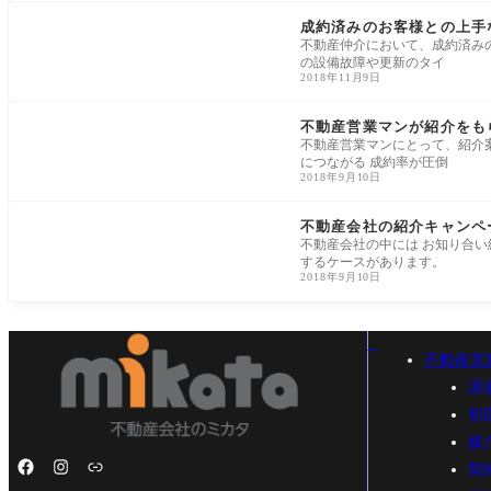
紹介・リピート獲得
成約済みのお客様との上手
不動産仲介において、成約済み
の設備故障や更新のタイ
2018年11月9日
紹介・リピート獲得
不動産営業マンが紹介をも
不動産営業マンにとって、紹介
につながる 成約率が圧倒
2018年9月10日
紹介・リピート獲得
不動産会社の紹介キャンペ
不動産会社の中には お知り合い
するケースがあります。
2018年9月10日
不動産営
源
初
媒
契