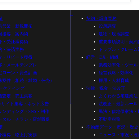
業
契約・調査実務
泉営業・新規開拓
役所調査
回接客・案内術
建物・現地調査
介・受託獲得術
重要事項説明・契約
約・決済実務
トラブル・クレーム
介・リピート獲得
経営・DX・組織
客・メールテンプレ
業務効率化・ツール
宅ローン・資金計画
経営戦略・効率化
殊案件（相続・離婚・任売）
採用・人材育成
ーケティング
法律・税金・法改正
括査定・売主集客
よくわかる宅建業法
ebサイト集客・ネット広告
法改正・最新ルール
ランディング・SNS・制作
民法・借地借家法・
ータル・チラシ・店舗販促
不動産税務
定
不動産データ・市況・歴史
介獲得・物上げ実務
ニュース・市況・統