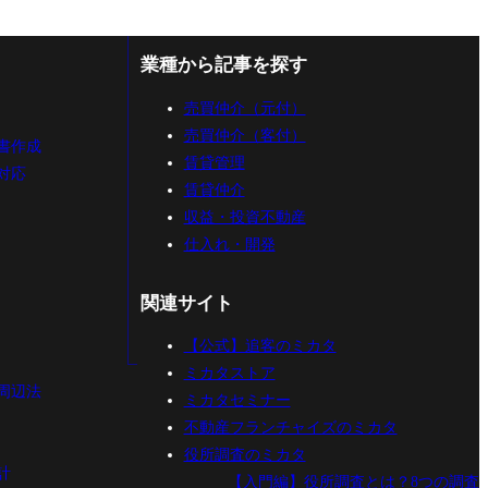
業種から記事を探す
売買仲介（元付）
売買仲介（客付）
書作成
賃貸管理
対応
賃貸仲介
収益・投資不動産
仕入れ・開発
関連サイト
【公式】追客のミカタ
ミカタストア
周辺法
ミカタセミナー
不動産フランチャイズのミカタ
役所調査のミカタ
計
【入門編】役所調査とは？8つの調査