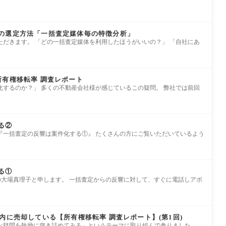
の選定方法「一括査定媒体毎の特徴分析」
ただきます。 「どの一括査定媒体を利用したほうがいいの？」 「自社にあ
所有権移転率 調査レポート
化するのか？」 多くの不動産会社様が感じているこの疑問。 弊社では前回
る②
『一括査定の反響は案件化する①』 たくさんの方にご覧いただいているよう
る①
の大場真理子と申します。 一括査定からの反響に対して、すぐに電話しアポ
内に売却している【所有権移転率 調査レポート】(第1回)
な疑問を執拗に突き詰めてみる」というテーマに取り組んで参りました。