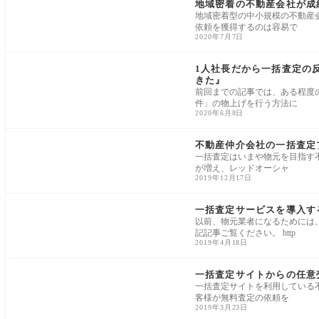
地域密着の不動産会社が成
地域密着型の中小規模の不動産
依頼を獲得するのは容易で
2020年7月7日
一括査定・売主集客
1人社長だから一括査定の
きた』
前回までの記事では、ある程度
件」の物上げを行う方法に
2020年6月8日
一括査定・売主集客
不動産仲介会社の一括査定
一括査定はいまや物元を目指す
が増え、レッドオーシャ
2019年12月17日
一括査定・売主集客
一括査定サービスを導入す
以前、物元業者になるためには
記記事ご覧ください。 http
2019年4月18日
一括査定・売主集客
一括査定サイトからの任意
一括査定サイトを利用している
客様が無料査定の依頼を
2019年3月23日