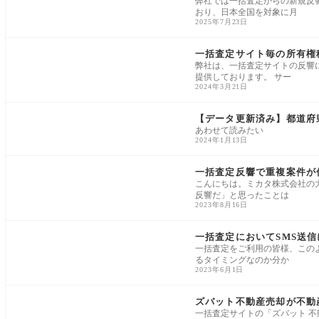
弊社では一括査定からの新規反
おり、日本全国を対象に月
2025年7月23日
一括査定・売主集客
一括査定サイト毎の所有権
弊社は、一括査定サイトの反響
提供しております。 サー
2024年3月21日
一括査定・売主集客
【データ更新済み】都道府
あわせて読みたい
2024年1月13日
一括査定・売主集客
一括査定反響で重複案件が
こんにちは。ミカタ株式会社の
反響だ」と思ったことは
2023年8月16日
一括査定・売主集客
一括査定においてSMS送
一括査定をご利用の皆様、この
るタイミングなのか分か
2023年6月1日
一括査定・売主集客
ズバット不動産売却が不動
一括査定サイトの「ズバット 