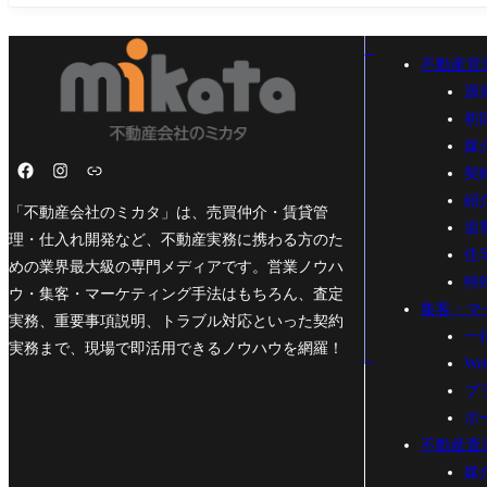
不動産営
源
初
媒
契
紹
「不動産会社のミカタ」は、売買仲介・賃貸管
追
理・仕入れ開発など、不動産実務に携わる方のた
住
めの業界最大級の専門メディアです。営業ノウハ
特
ウ・集客・マーケティング手法はもちろん、査定
集客・マ
実務、重要事項説明、トラブル対応といった契約
一
実務まで、現場で即活用できるノウハウを網羅！
W
ブ
ポ
不動産査
媒