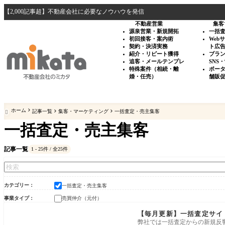
【2,000記事超】不動産会社に必要なノウハウを発信
不動産営業
集客
源泉営業・新規開拓
一括
初回接客・案内術
Web
契約・決済実務
ト広
紹介・リピート獲得
ブラ
追客・メールテンプレ
SNS
特殊案件（相続・離
ポー
婚・任売）
舗販
ホーム
記事一覧
集客・マーケティング
一括査定・売主集客

一括査定・売主集客
記事一覧
1 - 25件 / 全25件
カテゴリー
一括査定・売主集客
事業タイプ
売買仲介（元付）
一括査定・売主集客
【毎月更新】一括査定サイ
弊社では一括査定からの新規反