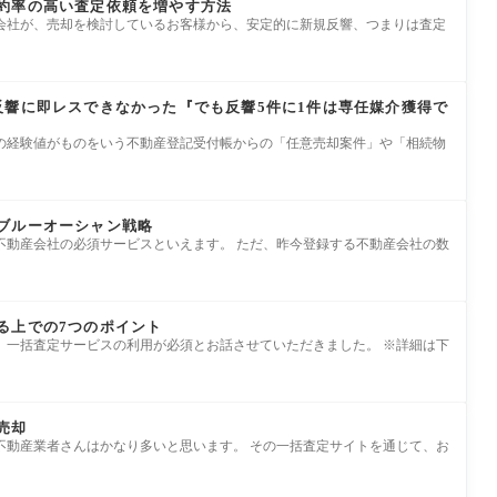
約率の高い査定依頼を増やす方法
会社が、売却を検討しているお客様から、安定的に新規反響、つまりは査定
反響に即レスできなかった『でも反響5件に1件は専任媒介獲得で
の経験値がものをいう不動産登記受付帳からの「任意売却案件」や「相続物
ブルーオーシャン戦略
不動産会社の必須サービスといえます。 ただ、昨今登録する不動産会社の数
る上での7つのポイント
、一括査定サービスの利用が必須とお話させていただきました。 ※詳細は下
売却
不動産業者さんはかなり多いと思います。 その一括査定サイトを通じて、お