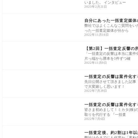
いました。 インタビュー
2023年2月21日
一括査定・売主集客
自分にあった一括査定媒体
弊社ではよくこんなご質問をい
った一括査定媒体が分から
2022年11月16日
一括査定・売主集客
【第2回】一括査定反響の
「一括査定の反響は本当に案件
片っ端から謄本を1件ずつ確
2022年11月9日
一括査定・売主集客
一括査定の反響は案件化す
先日公開させて頂きました記事
で大変嬉しく思います！
2022年7月29日
一括査定・売主集客
一括査定の反響は案件化す
皆さま初めまして！ミカタ(株)
取りを代行する 『一括査
2022年7月6日
一括査定・売主集客
一括査定後、約2割は1年以
弊社は今までにも何度か「素朴