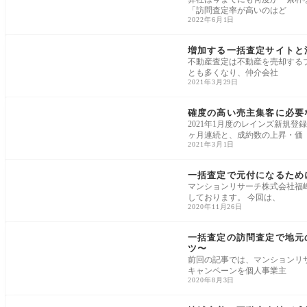
「訪問査定率が高いのはど
2022年6月1日
一括査定・売主集客
増加する一括査定サイトと
不動産査定は不動産を売却する
とも多くなり、仲介会社
2021年3月29日
一括査定・売主集客
確度の高い売主集客に必要
2021年1月度のレインズ新規登録
ヶ月連続と、成約数の上昇・価
2021年3月1日
一括査定・売主集客
一括査定で元付になるため
マンションリサーチ株式会社福
しております。 今回は、
2020年11月26日
一括査定・売主集客
一括査定の訪問査定で地元
ツ〜
前回の記事では、マンションリ
キャンペーンを個人事業主
2020年8月3日
一括査定・売主集客