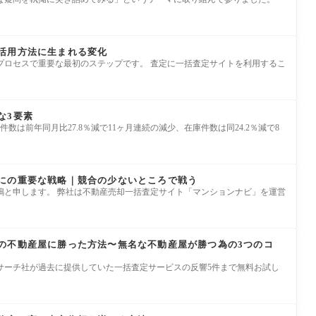
活用方法に生まれる変化
プロセスで重要な最初のステップです。 査定に一括査定サイトを利用するこ
な3要素
件数は前年同月比27.8％減で11ヶ月連続の減少、在庫件数は同24.2％減で8
にの重要な戦略｜競合の少ないところで戦う
嶋と申します。 弊社は不動産売却一括査定サイト「マンションナビ」を運営
の不動産屋に勝った方法〜無名な不動産屋が勝つ為の3つのコ
サーチ社が過去に提供していた一括査定サービスの反響5件まで無料お試し