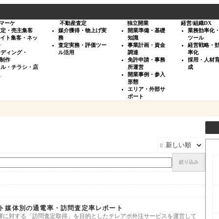
マーケ
不動産査定
独立開業
経営/組織DX
査定・売主集客
媒介獲得・物上げ実
開業準備・基礎
業務効率化
サイト集客・ネッ
務
知識
ツール
告
査定実務・評価ツー
事業計画・資金
経営戦略・
ンディング・
ル活用
調達
率化
・制作
免許申請・事務
採用・人材
タル・チラシ・店
所運営
成
促
開業事例・参入
形態
エリア・外部サ
ポート

絞り込み
ト媒体別の通電率・訪問査定率レポート
響に対する「訪問査定取得」を目的としたテレアポ外注サービスを運営して