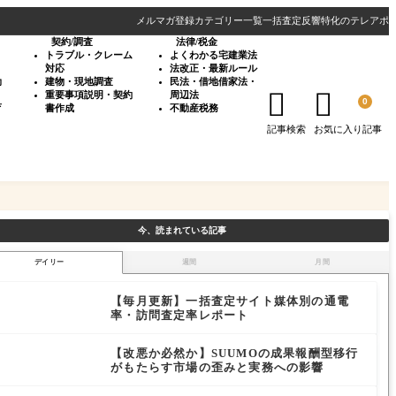
メルマガ登録
カテゴリー一覧
一括査定反響特化のテレアポ
契約/調査
法律/税金
・
トラブル・クレーム
よくわかる宅建業法
対応
法改正・最新ルール
効
建物・現地調査
民法・借地借家法・


重要事項説明・契約
周辺法
0
育
書作成
不動産税務
記事検索
お気に入り記事
今、読まれている記事
デイリー
週間
月間
【毎月更新】一括査定サイト媒体別の通電
率・訪問査定率レポート
【改悪か必然か】SUUMOの成果報酬型移行
がもたらす市場の歪みと実務への影響