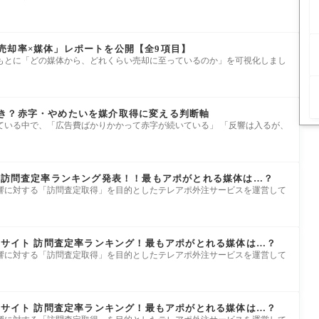
売却率×媒体」レポートを公開【全9項目】
もとに「どの媒体から、どれくらい売却に至っているのか」を可視化しまし
き？赤字・やめたいを媒介取得に変える判断軸
ている中で、「広告費ばかりかかって赤字が続いている」 「反響は入るが、
イト訪問査定率ランキング発表！！最もアポがとれる媒体は…？
響に対する「訪問査定取得」を目的としたテレアポ外注サービスを運営して
定サイト 訪問査定率ランキング！最もアポがとれる媒体は…？
響に対する「訪問査定取得」を目的としたテレアポ外注サービスを運営して
定サイト 訪問査定率ランキング！最もアポがとれる媒体は…？