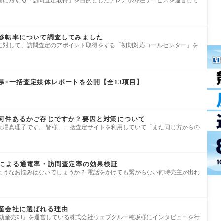
響に対する「訪問査定取得」を目的としたテレアポ外注サービスを運営して
移転率について調査してみました
に対して、訪問査定のアポイント取得をする「初期対応コールセンター」を
県×一括査定媒体レポートを公開【全13項目】
何件あるかご存じですか？要因と対策について
大場真理子です。 皆様、一括査定サイトを利用していて「また同じ方からの
信による通電率・訪問査定率の効果検証
ようなお悩みはないでしょうか？ 電話をかけても繋がらない何時売主が出れ
産会社に選ばれる理由
不動産売却」を運営している株式会社ウェブクルー穂坂様にインタビューを行