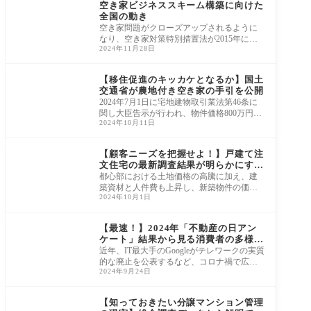
空き家ビジネススキーム構築に向けた
全国の動き
空き家問題がクローズアップされるように
なり、空き家対策特別措置法が2015年に施
2024年11月28日
行されましたが、空き家の利活用に関わる
ビジネ
ニュース・市況・統計
【移住促進のキッカケとなるか】国土
交通省が農地付き空き家の手引を公開
2024年7月1日に宅地建物取引業法第46条に
関し大臣告示が行われ、物件価格800万円以
2024年10月11日
下の低廉な空家等に対する媒介報酬が引き
上げられ
ニュース・市況・統計
【顧客ニーズを把握せよ！】戸建て注
文住宅の最新調査結果が明らかにする
実態
都心部における土地価格の高騰に加え、建
築資材と人件費も上昇し、新築物件の価格
2024年10月1日
は依然として上昇を続けています。「不動
産経済
ニュース・市況・統計
【最速！】2024年「不動産の日アン
ケート」結果から見る消費者の多様化
と省エネ志向
近年、IT最大手のGoogleがテレワークの実質
的な廃止を公表するなど、コロナ禍で広ま
2024年9月24日
ったテレワークの在り方が再び議論の的に
なって
ニュース・市況・統計
【知っておきたい分譲マンション管理