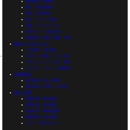
初回接客・案内術
媒介・受託獲得術
契約・決済実務
紹介・リピート獲得
追客・メールテンプレ
住宅ローン・資金計画
特殊案件（相続・離婚・任売）
集客・マーケティング
一括査定・売主集客
Webサイト集客・ネット広告
ブランディング・SNS・制作
ポータル・チラシ・店舗販促
不動産査定
媒介獲得・物上げ実務
査定実務・評価ツール活用
独立・開業
開業準備・基礎知識
事業計画・資金調達
免許申請・事務所運営
開業事例・参入形態
エリア・外部サポート