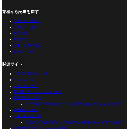
業種から記事を探す
売買仲介（元付）
売買仲介（客付）
賃貸管理
賃貸仲介
収益・投資不動産
仕入れ・開発
関連サイト
【公式】追客のミカタ
ミカタストア
ミカタセミナー
不動産フランチャイズのミカタ
役所調査のミカタ
【入門編】役所調査とは？8つの調査項目をわかりやすく解説
借地権のミカタ
ミカタ不動産転職
【図解】不動産業界とは？種類や仕事内容をわかりやすく解説
宅地建物取引業法｜e-Gov法令検索