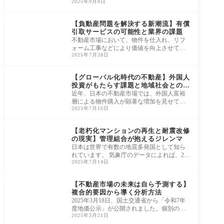
2025年9月8日
等に関する要請について」を公表し、一般
社団法
ニュース・市況・統計
【負動産問題を解決する新潮流】有償
引取サービスの可能性と業界の課題
不動産市場において、物件を仕入れ、リフ
ォーム工事などにより価値を向上させて再
2025年7月28日
販する事業は、古くから不動産会社の収益
源とさ
ニュース・市況・統計
【グローバル化時代の不動産】外国人
投資がもたらす課題と地域社会との共
生
近年、日本の不動産市場では、外国人富裕
層による物件購入が顕著な増加を見せてい
2025年7月16日
ます。 これは、円安基調に加え、日本の経
済的
ニュース・市況・統計
【老朽化マンションの再生と耐震改修
の現実】管理組合が抱えるジレンマ
日本は世界で有数の地震多発国として知ら
れています。 気象庁のデータによれば、202
2025年7月14日
4年には震度1以上の地震が3,678回観測さ
れ、その
ニュース・市況・統計
【不動産市場の未来は自ら予測する】
複合的要因から導く分析方法
2025年3月18日、国土交通省から「令和7年
度地価公示」が公開されました。個別の標
2025年3月21日
準地点の価格は、既に不動産情報ライブラ