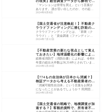
の現実】総合調査データから解明でき
る問題点と解決
「マンションは管理を買え」という言葉が
あります。 誰が言い出したのか、その起源
2024年8月8日
は明確ではありませんが、マンションを購
入す
ニュース・市況・統計
【国土交通省が注意喚起！】不動産ク
ラウドファンディングに潜む詐欺の実
態
クラウドファンディングとは、「群衆（ク
ラウド）」と「資金調達（ファンディン
2024年7月12日
グ）」を組み合わせた造語です。 具体的に
はイン
ニュース・市況・統計
【不動産営業の新たな視点として覚え
ておきたい】地球温暖化の影響による
火災保険料値上げについて
総務省消防庁（消防白書）によれば、令和4
年度の総出火件数は36,314件とされていま
2024年5月20日
す。そのうち、建物の火災件数は20,167件で
す。 こ
ニュース・市況・統計
【774もの自治体が日本から消滅？】
検証データから考える不動産業者の役
割
「消滅可能性自治体」という言葉をお聞き
になったことがあるでしょうか？ 民間団体
2024年5月9日
である「人口戦略会議」が、4月24日に分析
レポ
ニュース・市況・統計
【国土交通省の戦略で、地積調査が加
速する？】客観的資料で、所有者不明
でも地積が確定されていくメリット