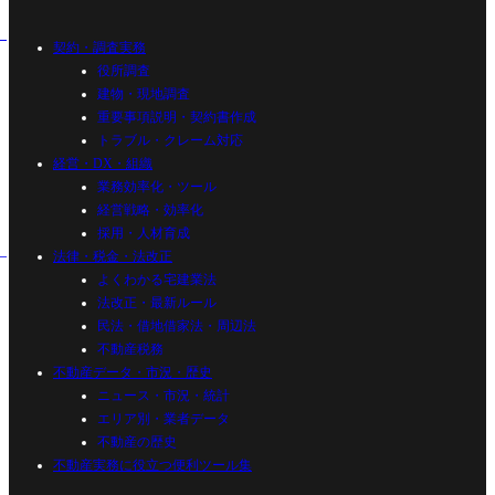
契約・調査実務
役所調査
建物・現地調査
重要事項説明・契約書作成
トラブル・クレーム対応
経営・DX・組織
業務効率化・ツール
経営戦略・効率化
採用・人材育成
法律・税金・法改正
よくわかる宅建業法
法改正・最新ルール
民法・借地借家法・周辺法
不動産税務
不動産データ・市況・歴史
ニュース・市況・統計
エリア別・業者データ
不動産の歴史
不動産実務に役立つ便利ツール集