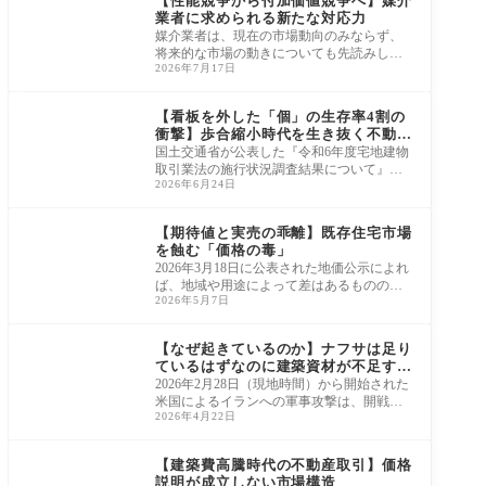
【性能競争から付加価値競争へ】媒介
業者に求められる新たな対応力
媒介業者は、現在の市場動向のみならず、
将来的な市場の動きについても先読みし、
2026年7月17日
常に備えておく必要があります。 例えば、
実勢
ニュース・市況・統計
【看板を外した「個」の生存率4割の
衝撃】歩合縮小時代を生き抜く不動産
営業の普遍的サバイバル論
国土交通省が公表した『令和6年度宅地建物
取引業法の施行状況調査結果について』に
2026年6月24日
よれば、令和6年度末（令和7年3月末）現在
の宅
ニュース・市況・統計
【期待値と実売の乖離】既存住宅市場
を蝕む「価格の毒」
2026年3月18日に公表された地価公示によれ
ば、地域や用途によって差はあるものの三
2026年5月7日
大都市圏では上昇幅が拡大し、地方圏でも
上昇傾
ニュース・市況・統計
【なぜ起きているのか】ナフサは足り
ているはずなのに建築資材が不足する
理由
2026年2月28日（現地時間）から開始された
米国によるイランへの軍事攻撃は、開戦か
2026年4月22日
ら約2か月を経過した執筆時点においても、
終結の
ニュース・市況・統計
【建築費高騰時代の不動産取引】価格
説明が成立しない市場構造