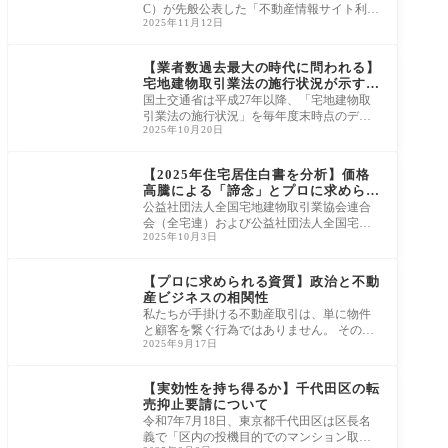
C）が先般公表した「不動産情報サイト利用
2025年11月12日
者意識アンケート」の調査結果は、デジタ
ル変革期
ニュース・市況・統計
【業者数過去最大の時代に問われる】
宅地建物取引業法の施行状況が示す競
争構造の理解
国土交通省は平成27年以降、「宅地建物取
引業法の施行状況」を毎年度末時点のデー
2025年10月20日
タに基づき公表しています。 この統計資料
には、
ニュース・市況・統計
【2025年住宅居住白書を分析】価格
高騰による「諦念」とプロに求められ
る透明性
公益社団法人全国宅地建物取引業協会連合
会（全宅連）および公益社団法人全国宅地
2025年10月3日
建物取引業保証協会（全宅保証）は、20歳
から65
ニュース・市況・統計
【プロに求められる資質】政治と不動
産ビジネスの相関性
私たちが手掛ける不動産取引は、単に物件
と顧客を繋ぐ行為ではありません。 その背
2025年9月17日
景には、常に社会の潮流、そして「政治の
力学
ニュース・市況・統計
【実効性を持ち得るか】千代田区の転
売抑止要請について
令和7年7月18日、東京都千代田区は区長名
義で「区内の投機目的でのマンション取引