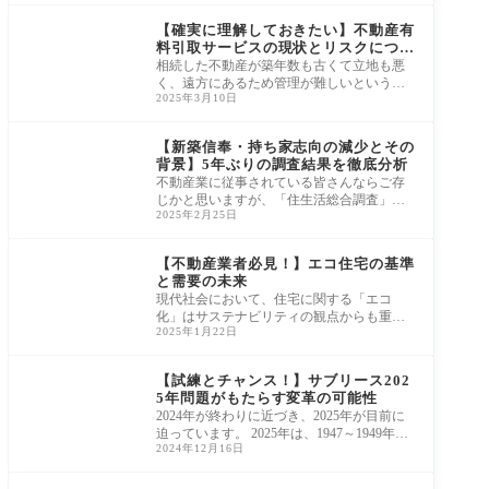
リへ反映
ニュース・市況・統計
【確実に理解しておきたい】不動産有
料引取サービスの現状とリスクについ
て
相続した不動産が築年数も古くて立地も悪
く、遠方にあるため管理が難しいというケ
2025年3月10日
ースが多々あります。不動産業者に相談し
ても、
ニュース・市況・統計
【新築信奉・持ち家志向の減少とその
背景】5年ぶりの調査結果を徹底分析
不動産業に従事されている皆さんならご存
じかと思いますが、「住生活総合調査」と
2025年2月25日
「住宅・土地統計調査」は、日本における
住宅市
ニュース・市況・統計
【不動産業者必見！】エコ住宅の基準
と需要の未来
現代社会において、住宅に関する「エコ
化」はサステナビリティの観点からも重要
2025年1月22日
な課題とされています。 例えば、中古住宅
を販売
ニュース・市況・統計
【試練とチャンス！】サブリース202
5年問題がもたらす変革の可能性
2024年が終わりに近づき、2025年が目前に
迫っています。 2025年は、1947～1949年生
2024年12月16日
まれの団塊の世代が75歳以上の後期高齢者
となる節目の
ニュース・市況・統計