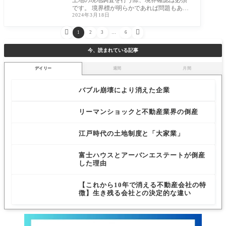
土地の現地調査を行う際、境界確認は必須
です。 境界標が明らかであれば問題もあり
2024年3月18日
ませんが、過去に測量が行われていない場
合や


1
2
3
…
6
今、読まれている記事
デイリー
週間
月間
バブル崩壊により消えた企業
リーマンショックと不動産業界の倒産
江戸時代の土地制度と「大家業」
富士ハウスとアーバンエステートが倒産
した理由
【これから10年で消える不動産会社の特
徴】生き残る会社との決定的な違い