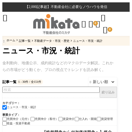
【2,000記事超】不動産会社に必要なノウハウを発信





0

0
ホーム
記事一覧
不動産データ・市況・歴史
ニュース・市況・統計

ニュース・市況・統計
金利動向、地価公示、成約統計などのマクロデータ解説。これか
らの市場がどう動くか、プロの視点でトレンドを読み解く。
記事一覧
1 - 30件 / 全151件

絞り込み
カテゴリー
ニュース・市況・統計
事業タイプ
売買仲介（元付）
売買仲介（客付）
賃貸仲介
仕入れ・開発
賃貸管理
収益・投資不動産
ニュース・市況・統計