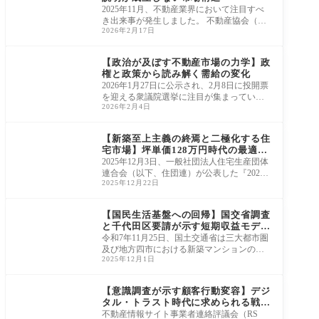
2025年11月、不動産業界において注目すべ
き出来事が発生しました。 不動産協会（東
2026年2月17日
京・千代田区）が日本建設業連合会（東
京・中央
ニュース・市況・統計
【政治が及ぼす不動産市場の力学】政
権と政策から読み解く需給の変化
2026年1月27日に公示され、2月8日に投開票
を迎える衆議院選挙に注目が集まっていま
2026年2月4日
す。 「人々の生活に直結する予算編成を優
先すべ
ニュース・市況・統計
【新築至上主義の終焉と二極化する住
宅市場】坪単価128万円時代の最適解
とは
2025年12月3日、一般社団法人住宅生産団体
連合会（以下、住団連）が公表した『2024
2025年12月22日
年度戸建注文住宅の顧客実態調査』の結果
は、私た
ニュース・市況・統計
【国民生活基盤への回帰】国交省調査
と千代田区要請が示す短期収益モデル
の終焉
令和7年11月25日、国土交通省は三大都市圏
及び地方四市における新築マンションの短
2025年12月1日
期売買（購入後1年以内の売買）状況と、国
外に住
ニュース・市況・統計
【意識調査が示す顧客行動変容】デジ
タル・トラスト時代に求められる戦略
思想
不動産情報サイト事業者連絡評議会（RS