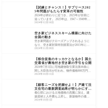
を販売
ニュース・市況・統計
【試練とチャンス！】サブリース202
5年問題がもたらす変革の可能性
2024年が終わりに近づき、2025年が目前に
迫っています。 2025年は、1947～1949年生
2024年12月16日
まれの団塊の世代が75歳以上の後期高齢者
となる節目の
ニュース・市況・統計
空き家ビジネススキーム構築に向けた
全国の動き
空き家問題がクローズアップされるように
なり、空き家対策特別措置法が2015年に施
2024年11月28日
行されましたが、空き家の利活用に関わる
ビジネ
ニュース・市況・統計
【移住促進のキッカケとなるか】国土
交通省が農地付き空き家の手引を公開
2024年7月1日に宅地建物取引業法第46条に
関し大臣告示が行われ、物件価格800万円以
2024年10月11日
下の低廉な空家等に対する媒介報酬が引き
上げられ
ニュース・市況・統計
【顧客ニーズを把握せよ！】戸建て注
文住宅の最新調査結果が明らかにする
実態
都心部における土地価格の高騰に加え、建
築資材と人件費も上昇し、新築物件の価格
2024年10月1日
は依然として上昇を続けています。「不動
産経済
ニュース・市況・統計