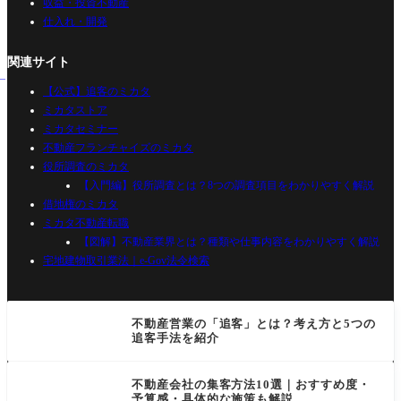
収益・投資不動産
仕入れ・開発
関連サイト
【公式】追客のミカタ
ミカタストア
ミカタセミナー
不動産フランチャイズのミカタ
役所調査のミカタ
【入門編】役所調査とは？8つの調査項目をわかりやすく解説
借地権のミカタ
ミカタ不動産転職
【図解】不動産業界とは？種類や仕事内容をわかりやすく解説
宅地建物取引業法｜e-Gov法令検索
不動産営業の「追客」とは？考え方と5つの
追客手法を紹介
不動産会社の集客方法10選｜おすすめ度・
予算感・具体的な施策も解説