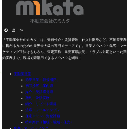
「不動産会社のミカタ」は、売買仲介・賃貸管理・仕入れ開発など、不動産実務
に携わる方のための業界最大級の専門メディアです。営業ノウハウ・集客・マー
ケティング手法はもちろん、査定実務、重要事項説明、トラブル対応といった契
約実務まで、現場で即活用できるノウハウを網羅！
不動産営業
源泉営業・新規開拓
初回接客・案内術
媒介・受託獲得術
契約・決済実務
紹介・リピート獲得
追客・メールテンプレ
住宅ローン・資金計画
特殊案件（相続・離婚・任売）
集客・マーケティング