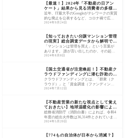
【最速！】2024年「不動産の日アン
ケート」結果から見る消費者の多様化
と省エネ志向
近年、IT最大手のGoogleがテレワークの実質
的な廃止を公表するなど、コロナ禍で広ま
2024年9月24日
ったテレワークの在り方が再び議論の的に
なって
ニュース・市況・統計
【知っておきたい分譲マンション管理
の現実】総合調査データから解明でき
る問題点と解決
「マンションは管理を買え」という言葉が
あります。 誰が言い出したのか、その起源
2024年8月8日
は明確ではありませんが、マンションを購
入す
ニュース・市況・統計
【国土交通省が注意喚起！】不動産ク
ラウドファンディングに潜む詐欺の実
態
クラウドファンディングとは、「群衆（ク
ラウド）」と「資金調達（ファンディン
2024年7月12日
グ）」を組み合わせた造語です。 具体的に
はイン
ニュース・市況・統計
【不動産営業の新たな視点として覚え
ておきたい】地球温暖化の影響による
火災保険料値上げについて
総務省消防庁（消防白書）によれば、令和4
年度の総出火件数は36,314件とされていま
2024年5月20日
す。そのうち、建物の火災件数は20,167件で
す。 こ
ニュース・市況・統計
【774もの自治体が日本から消滅？】