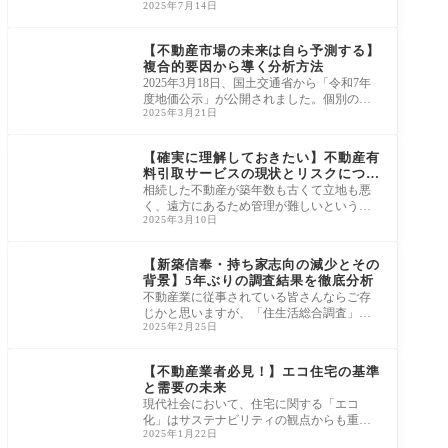
2025年7月14日
4年には震度1以上の地震が3,678回観測さ
れ、その
ニュース・市況・統計
【不動産市場の未来は自ら予測する】
複合的要因から導く分析方法
2025年3月18日、国土交通省から「令和7年
度地価公示」が公開されました。個別の標
2025年3月21日
準地点の価格は、既に不動産情報ライブラ
リへ反映
ニュース・市況・統計
【確実に理解しておきたい】不動産有
料引取サービスの現状とリスクについ
て
相続した不動産が築年数も古くて立地も悪
く、遠方にあるため管理が難しいというケ
2025年3月10日
ースが多々あります。不動産業者に相談し
ても、
ニュース・市況・統計
【新築信奉・持ち家志向の減少とその
背景】5年ぶりの調査結果を徹底分析
不動産業に従事されている皆さんならご存
じかと思いますが、「住生活総合調査」と
2025年2月25日
「住宅・土地統計調査」は、日本における
住宅市
ニュース・市況・統計
【不動産業者必見！】エコ住宅の基準
と需要の未来
現代社会において、住宅に関する「エコ
化」はサステナビリティの観点からも重要
2025年1月22日
な課題とされています。 例えば、中古住宅