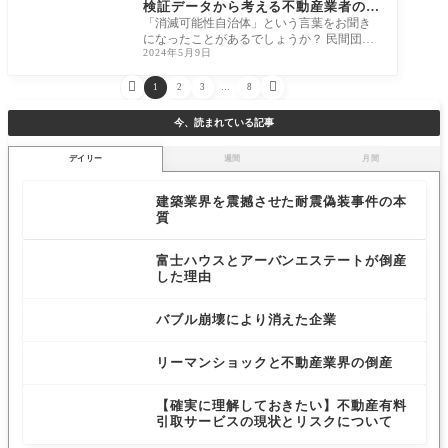
検証データから考える不動産業者の役
割
「消滅可能性自治体」という言葉をお聞き
になったことがあるでしょうか？ 民間団体
2024年5月9日
である「人口戦略会議」が、4月24日に分析
レポ


1
2
3
…
8
今、読まれている記事
デイリー
週間
月間
建築業界を震撼させた耐震偽装事件の本
質
富士ハウスとアーバンエステートが倒産
した理由
バブル崩壊により消えた企業
リーマンショックと不動産業界の倒産
【確実に理解しておきたい】不動産有料
引取サービスの現状とリスクについて