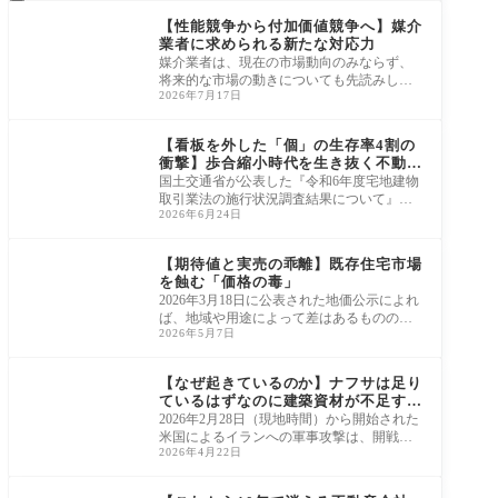
【性能競争から付加価値競争へ】媒介
業者に求められる新たな対応力
媒介業者は、現在の市場動向のみならず、
将来的な市場の動きについても先読みし、
2026年7月17日
常に備えておく必要があります。 例えば、
実勢
ニュース・市況・統計
【看板を外した「個」の生存率4割の
衝撃】歩合縮小時代を生き抜く不動産
営業の普遍的サバイバル論
国土交通省が公表した『令和6年度宅地建物
取引業法の施行状況調査結果について』に
2026年6月24日
よれば、令和6年度末（令和7年3月末）現在
の宅
ニュース・市況・統計
【期待値と実売の乖離】既存住宅市場
を蝕む「価格の毒」
2026年3月18日に公表された地価公示によれ
ば、地域や用途によって差はあるものの三
2026年5月7日
大都市圏では上昇幅が拡大し、地方圏でも
上昇傾
ニュース・市況・統計
【なぜ起きているのか】ナフサは足り
ているはずなのに建築資材が不足する
理由
2026年2月28日（現地時間）から開始された
米国によるイランへの軍事攻撃は、開戦か
2026年4月22日
ら約2か月を経過した執筆時点においても、
終結の
エリア別・業者データ