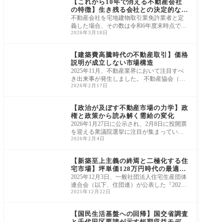
【これから10年で消える不動産会社
の特徴】生き残る会社との決定的な違
い
不動産会社を宅地建物取引業免許業者と定
義した場合、その数は令和6年度末時点で13
2026年3月18日
2,291業者となり、過去20年間で最高の件数
まで増
ニュース・市況・統計
【建築費高騰時代の不動産取引】価格
説明が成立しない市場構造
2025年11月、不動産業界において注目すべ
き出来事が発生しました。 不動産協会（東
2026年2月17日
京・千代田区）が日本建設業連合会（東
京・中央
ニュース・市況・統計
【政治が及ぼす不動産市場の力学】政
権と政策から読み解く需給の変化
2026年1月27日に公示され、2月8日に投開票
を迎える衆議院選挙に注目が集まっていま
2026年2月4日
す。 「人々の生活に直結する予算編成を優
先すべ
ニュース・市況・統計
【新築至上主義の終焉と二極化する住
宅市場】坪単価128万円時代の最適解
とは
2025年12月3日、一般社団法人住宅生産団体
連合会（以下、住団連）が公表した『2024
2025年12月22日
年度戸建注文住宅の顧客実態調査』の結果
は、私た
ニュース・市況・統計
【国民生活基盤への回帰】国交省調査
と千代田区要請が示す短期収益モデル