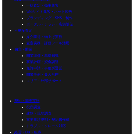
一括査定・売主集客
Webサイト集客・ネット広告
ブランディング・SNS・制作
ポータル・チラシ・店舗販促
不動産査定
媒介獲得・物上げ実務
査定実務・評価ツール活用
独立・開業
開業準備・基礎知識
事業計画・資金調達
免許申請・事務所運営
開業事例・参入形態
エリア・外部サポート
契約・調査実務
役所調査
建物・現地調査
重要事項説明・契約書作成
トラブル・クレーム対応
経営・DX・組織