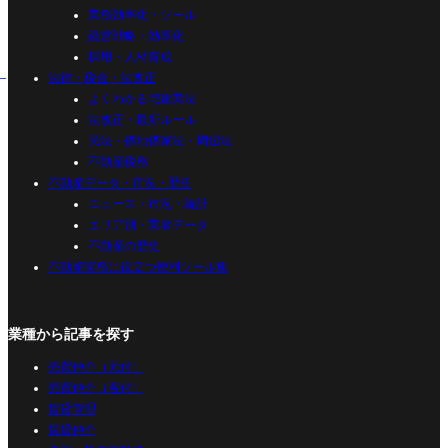
業務効率化・ツール
経営戦略・効率化
採用・人材育成
法律・税金・法改正
よくわかる宅建業法
法改正・最新ルール
民法・借地借家法・周辺法
不動産税務
不動産データ・市況・歴史
ニュース・市況・統計
エリア別・業者データ
不動産の歴史
不動産実務に役立つ便利ツール集
業種から記事を探す
売買仲介（元付）
売買仲介（客付）
賃貸管理
賃貸仲介