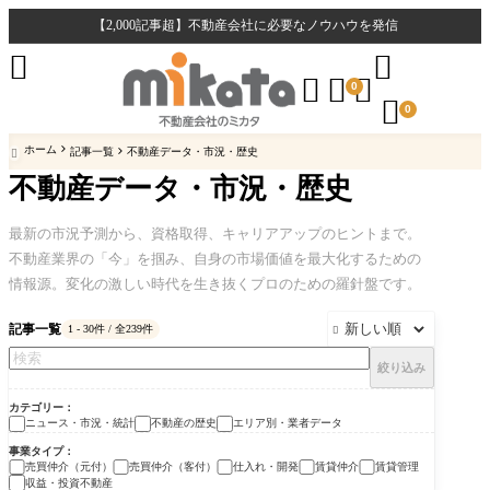
【2,000記事超】不動産会社に必要なノウハウを発信





0

0
ホーム
記事一覧
不動産データ・市況・歴史

不動産データ・市況・歴史
最新の市況予測から、資格取得、キャリアアップのヒントまで。
不動産業界の「今」を掴み、自身の市場価値を最大化するための
情報源。変化の激しい時代を生き抜くプロのための羅針盤です。
記事一覧
1 - 30件 / 全239件

絞り込み
カテゴリー
ニュース・市況・統計
不動産の歴史
エリア別・業者データ
事業タイプ
売買仲介（元付）
売買仲介（客付）
仕入れ・開発
賃貸仲介
賃貸管理
収益・投資不動産
ニュース・市況・統計