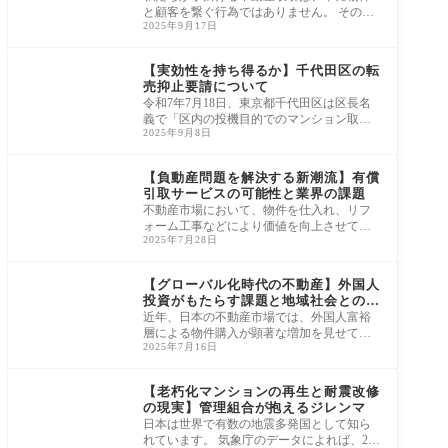
と顧客を繋ぐ行為ではありません。 その背
2025年9月17日
景には、常に社会の潮流、そして「政治の
力学
ニュース・市況・統計
【実効性を持ち得るか】千代田区の転
売抑止要請について
令和7年7月18日、東京都千代田区は区長名
義で「区内の投機目的でのマンション取引
2025年9月8日
等に関する要請について」を公表し、一般
社団法
ニュース・市況・統計
【負動産問題を解決する新潮流】有償
引取サービスの可能性と業界の課題
不動産市場において、物件を仕入れ、リフ
ォーム工事などにより価値を向上させて再
2025年7月28日
販する事業は、古くから不動産会社の収益
源とさ
ニュース・市況・統計
【グローバル化時代の不動産】外国人
投資がもたらす課題と地域社会との共
生
近年、日本の不動産市場では、外国人富裕
層による物件購入が顕著な増加を見せてい
2025年7月16日
ます。 これは、円安基調に加え、日本の経
済的
ニュース・市況・統計
【老朽化マンションの再生と耐震改修
の現実】管理組合が抱えるジレンマ
日本は世界で有数の地震多発国として知ら
れています。 気象庁のデータによれば、202