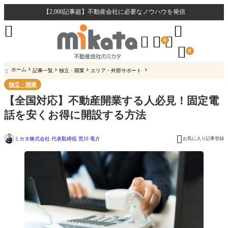
【2,000記事超】不動産会社に必要なノウハウを発信





0

0
ホーム
記事一覧
独立・開業
エリア・外部サポート

独立・開業
【全国対応】不動産開業する人必見！固定電
話を安くお得に開設する方法

ミカタ株式会社 代表取締役 荒川 竜介
お気に入り記事登録