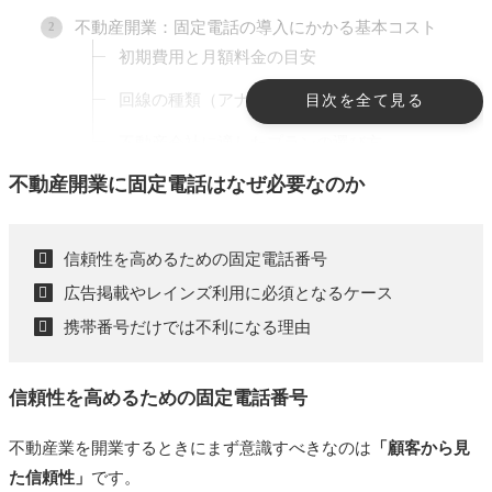
不動産開業：固定電話の導入にかかる基本コスト
初期費用と月額料金の目安
回線の種類（アナログ・光・IP電話）の違い
目次を全て見る
不動産会社に適したプランの選び方
不動産開業に固定電話はなぜ必要なのか
不動産会社が固定電話を安く導入する方法は「固定
電話ドットコム」に丸投げすること
1. 初期費用・月額料金が安い（Wキャンペー
信頼性を高めるための固定電話番号
ン実施中）
広告掲載やレインズ利用に必須となるケース
2. 工事不要！最短即日で電話番号が手に入る
携帯番号だけでは不利になる理由
3. 信頼性の高いの市外局番が使える
信頼性を高めるための固定電話番号
4. 電話番号の継続利用が可能
5. ビジネスに役立つ追加機能が充実
不動産業を開業するときにまず意識すべきなのは
「顧客から見
た信頼性」
です。
6．FAXも同時開設可能