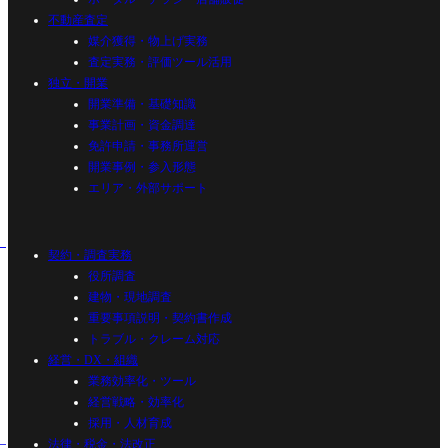
不動産査定
媒介獲得・物上げ実務
査定実務・評価ツール活用
独立・開業
開業準備・基礎知識
事業計画・資金調達
免許申請・事務所運営
開業事例・参入形態
エリア・外部サポート
契約・調査実務
役所調査
建物・現地調査
重要事項説明・契約書作成
トラブル・クレーム対応
経営・DX・組織
業務効率化・ツール
経営戦略・効率化
採用・人材育成
法律・税金・法改正