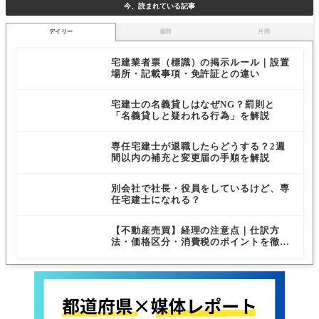
今、読まれている記事
デイリー
週間
月間
宅建業者票（標識）の掲示ルール｜設置
場所・記載事項・免許証との違い
宅建士の名義貸しはなぜNG？罰則と
「名義貸しと疑われる行為」を解説
専任宅建士が退職したらどうする？2週
間以内の補充と変更届の手順を解説
別会社で社長・役員をしているけど、専
任宅建士になれる？
【不動産売買】経理の注意点｜仕訳方
法・価格区分・消費税のポイントを徹底
解説