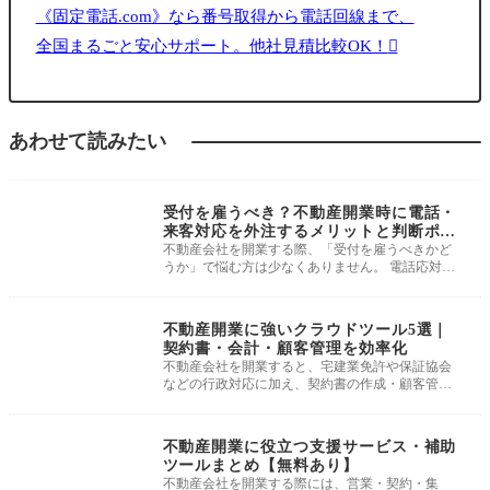
《固定電話.com》なら番号取得から電話回線まで、
全国まるごと安心サポート。他社見積比較OK！
あわせて読みたい
エリア・外部サポー
ト
受付を雇うべき？不動産開業時に電話・
来客対応を外注するメリットと判断ポイ
ント
不動産会社を開業する際、「受付を雇うべきかど
うか」で悩む方は少なくありません。 電話応対や
来客対応といったフロント業務は
エリア・外部サポー
ト
不動産開業に強いクラウドツール5選｜
契約書・会計・顧客管理を効率化
不動産会社を開業すると、宅建業免許や保証協会
などの行政対応に加え、契約書の作成・顧客管
理・会計業務などの実務オペレーショ
エリア・外部サポー
ト
不動産開業に役立つ支援サービス・補助
ツールまとめ【無料あり】
不動産会社を開業する際には、営業・契約・集