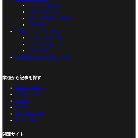
よくわかる宅建業法
法改正・最新ルール
民法・借地借家法・周辺法
不動産税務
不動産データ・市況・歴史
ニュース・市況・統計
エリア別・業者データ
不動産の歴史
不動産実務に役立つ便利ツール集
業種から記事を探す
売買仲介（元付）
売買仲介（客付）
賃貸管理
賃貸仲介
収益・投資不動産
仕入れ・開発
関連サイト