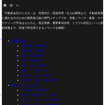
「不動産会社のミカタ」は、売買仲介・賃貸管理・仕入れ開発など、不動産実務
に携わる方のための業界最大級の専門メディアです。営業ノウハウ・集客・マー
ケティング手法はもちろん、査定実務、重要事項説明、トラブル対応といった契
約実務まで、現場で即活用できるノウハウを網羅！
不動産営業
源泉営業・新規開拓
初回接客・案内術
媒介・受託獲得術
契約・決済実務
紹介・リピート獲得
追客・メールテンプレ
住宅ローン・資金計画
特殊案件（相続・離婚・任売）
集客・マーケティング
一括査定・売主集客
Webサイト集客・ネット広告
ブランディング・SNS・制作
ポータル・チラシ・店舗販促