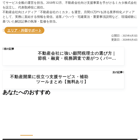
てサービス全般の運営を担当。2018年12月、不動産会社向け支援事業を手がけるミカタ株式会社
を設立し、代表取締役に就任。
不動産会社向けメディア「不動産会社のミカタ」を運営。月間15万PVを誇る業界特化メディア
として、実務に直結する情報を発信。追客ノウハウ・宅建業法・重要事項説明など、現場経験に
基づいた解説記事の執筆・監修を担当。
エリア・外部サポート

公開日：
2025年4月3日
更新日：
2026年6月4日

前の記事
不動産会社に強い顧問税理士の選び方｜
節税・融資・税務調査で差がつくパート
ナー選び
次の記事

不動産開業に役立つ支援サービス・補助
ツールまとめ【無料あり】
あなたへのおすすめ