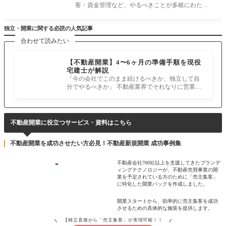
客・資金管理など、やるべきことが多岐にわたり
ます。限られた時間と資金の中でスム
独立・開業に関する必読の人気記事
合わせて読みたい
【不動産開業】4〜6ヶ月の準備手順を現役
宅建士が解説
「今の会社でこのまま続けるべきか、独立して自
分でやるべきか」 不動産業界でそれなりに営業を
続けていれば、誰もが一度は考え
不動産開業に役立つサービス・資料はこちら
不動産開業を成功させたい方必見！不動産新規開業 成功事例集
不動産会社700社以上を支援してきたブランデ
ィングテクノロジーが、不動産売買事業の開
業を予定されている方のために「売主集客」
に特化した開業パックを作成しました。
開業スタートから、効率的に売主集客を成功
させるための具体的な施策を提供します。
【独立直後から「売主集客」が実現可能！！