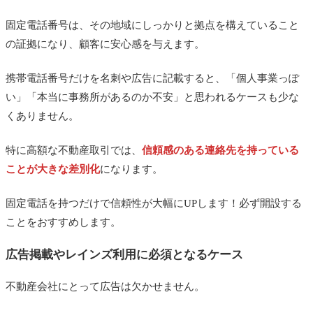
固定電話番号は、その地域にしっかりと拠点を構えていること
不動産開業：固定電話ドットコムを利用する際の注
の証拠になり、顧客に安心感を与えます。
意点
1. インターネット環境に依存する
携帯電話番号だけを名刺や広告に記載すると、「個人事業っぽ
2. 停電時は利用できない
い」「本当に事務所があるのか不安」と思われるケースも少な
くありません。
3. 通話品質は回線状況に左右される
まとめ
特に高額な不動産取引では、
信頼感のある連絡先を持っている
ことが大きな差別化
になります。
あわせて読みたい
固定電話を持つだけで信頼性が大幅にUPします！必ず開設する
ことをおすすめします。
広告掲載やレインズ利用に必須となるケース
不動産会社にとって広告は欠かせません。