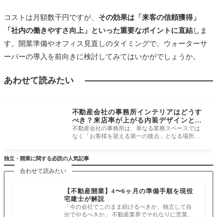
コストは月額数千円ですが、
その効果は「来客の信頼獲得」
「社内の働きやすさ向上」といった重要なポイントに直結
しま
す。開業準備やオフィス見直しのタイミングで、ウォーターサ
ーバーの導入を前向きに検討してみてはいかがでしょうか。
あわせて読みたい
免許申請・事務所運
営
不動産会社の事務所インテリアはどうす
べき？来店率が上がる内装デザインとレ
イアウトの工夫
不動産会社の事務所は、単なる業務スペースでは
なく「お客様を迎える第一の接点」となる場所で
す。 特に来店型営業を行う場合、
独立・開業に関する必読の人気記事
合わせて読みたい
【不動産開業】4〜6ヶ月の準備手順を現役
宅建士が解説
「今の会社でこのまま続けるべきか、独立して自
分でやるべきか」 不動産業界でそれなりに営業を