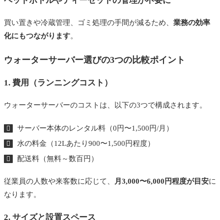
ペットボトルやティーセットの管理が不要に
費用の目安
買い置きや冷蔵管理、ゴミ処理の手間が減るため、
業務の効率
サイズ
化にもつながります
。
こんな事務所におすすめ
ウォーターサーバー選びの3つの比較ポイント
不動産会社の事務所にウォーターサーバーを導入す
1. 費用（ランニングコスト）
る際の注意点とアドバイス
設置場所を事前に確認する
ウォーターサーバーのコストは、以下の3つで構成されます。
ボトル交換のタイミングと保管方法
サーバー本体のレンタル料（0円〜1,500円/月）
業務利用の経費処理も簡単にできる
水の料金（12Lあたり900〜1,500円程度）
まとめ：信頼感と働きやすさを両立するウォーター
配送料（無料～数百円）
サーバーを選ぼう
従業員の人数や来客数に応じて、
月3,000〜6,000円程度が目安
に
あわせて読みたい
なります。
2. サイズと設置スペース