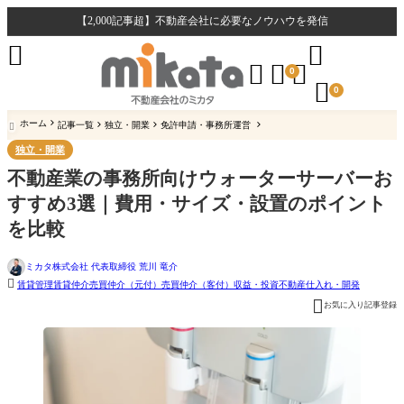
【2,000記事超】不動産会社に必要なノウハウを発信





0

0
ホーム
記事一覧
独立・開業
免許申請・事務所運営

独立・開業
不動産業の事務所向けウォーターサーバーお
すすめ3選｜費用・サイズ・設置のポイント
を比較
ミカタ株式会社 代表取締役 荒川 竜介

賃貸管理
賃貸仲介
売買仲介（元付）
売買仲介（客付）
収益・投資不動産
仕入れ・開発

お気に入り記事登録