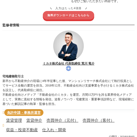
もぜひご覧いただきたい内容です。
入力はたった4項目
無料ダウンロードはこちらから
監修者情報
ミカタ株式会社 代表取締役 荒川 竜介
宅地建物取引士
新卒から不動産仲介の現場に4年半従事した後、マンションリサーチ株式会社にて執行役員とし
てサービス全般の運営を担当。2018年12月、不動産会社向け支援事業を手がけるミカタ株式会社
を設立し、代表取締役に就任。
不動産会社向けメディア「不動産会社のミカタ」を運営。月間15万PVを誇る業界特化メディア
として、実務に直結する情報を発信。追客ノウハウ・宅建業法・重要事項説明など、現場経験に
基づいた解説記事の執筆・監修を担当。
免許申請・事務所運営

賃貸管理
賃貸仲介
売買仲介（元付）
売買仲介（客付）

収益・投資不動産
仕入れ・開発
公開日：
2025年8月6日