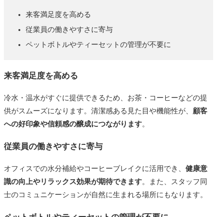
Ⅲ（ロングタイプ）
来客満足度を高める
特徴
従業員の働きやすさに寄与
費用の目安
ペットボトルやティーセットの管理が不要に
サイズ
来客満足度を高める
こんな事務所におすすめ
2. コスモウォーター Smartプラス
冷水・温水がすぐに提供できるため、お茶・コーヒーなどの提
特徴
供がスムーズになります。清潔感ある見た目や機能性が、
顧客
への好印象や信頼感の醸成につながります
。
費用の目安
従業員の働きやすさに寄与
サイズ
こんな事務所におすすめ
オフィスでの水分補給やコーヒーブレイクに活用でき、
健康意
識の向上やリラックス効果が期待できます
。また、スタッフ同
3. アクアスタイル（AQUASTYLE）水道直結
士のコミュニケーションが自然に生まれる場所にもなります。
型サーバー
特徴