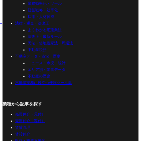
業務効率化・ツール
経営戦略・効率化
採用・人材育成
法律・税金・法改正
よくわかる宅建業法
法改正・最新ルール
民法・借地借家法・周辺法
不動産税務
不動産データ・市況・歴史
ニュース・市況・統計
エリア別・業者データ
不動産の歴史
不動産実務に役立つ便利ツール集
業種から記事を探す
売買仲介（元付）
売買仲介（客付）
賃貸管理
賃貸仲介
収益・投資不動産