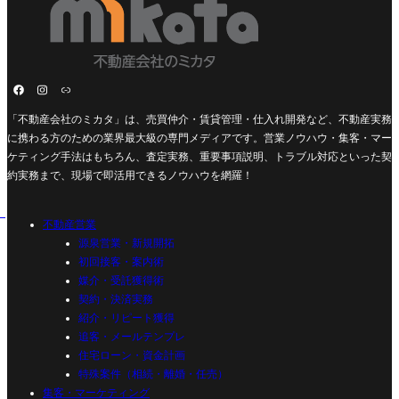
「不動産会社のミカタ」は、売買仲介・賃貸管理・仕入れ開発など、不動産実務
に携わる方のための業界最大級の専門メディアです。営業ノウハウ・集客・マー
ケティング手法はもちろん、査定実務、重要事項説明、トラブル対応といった契
約実務まで、現場で即活用できるノウハウを網羅！
不動産営業
源泉営業・新規開拓
初回接客・案内術
媒介・受託獲得術
契約・決済実務
紹介・リピート獲得
追客・メールテンプレ
住宅ローン・資金計画
特殊案件（相続・離婚・任売）
集客・マーケティング