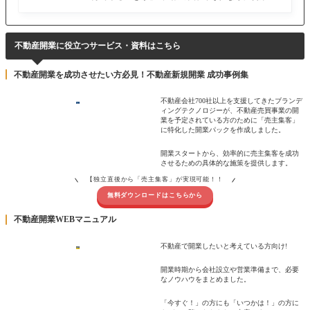
続けていれば、誰もが一度は考え
不動産開業に役立つサービス・資料はこちら
不動産開業を成功させたい方必見！不動産新規開業 成功事例集
不動産会社700社以上を支援してきたブランデ
ィングテクノロジーが、不動産売買事業の開
業を予定されている方のために「売主集客」
に特化した開業パックを作成しました。
開業スタートから、効率的に売主集客を成功
させるための具体的な施策を提供します。
【独立直後から「売主集客」が実現可能！！
無料ダウンロードはこちらから
不動産開業WEBマニュアル
不動産で開業したいと考えている方向け!
開業時期から会社設立や営業準備まで、必要
なノウハウをまとめました。
「今すぐ！」の方にも「いつかは！」の方に