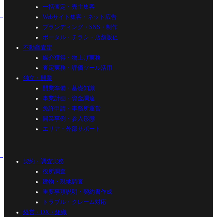
一括査定・売主集客
Webサイト集客・ネット広告
ブランディング・SNS・制作
ポータル・チラシ・店舗販促
不動産査定
媒介獲得・物上げ実務
査定実務・評価ツール活用
独立・開業
開業準備・基礎知識
事業計画・資金調達
免許申請・事務所運営
開業事例・参入形態
エリア・外部サポート
契約・調査実務
役所調査
建物・現地調査
重要事項説明・契約書作成
トラブル・クレーム対応
経営・DX・組織