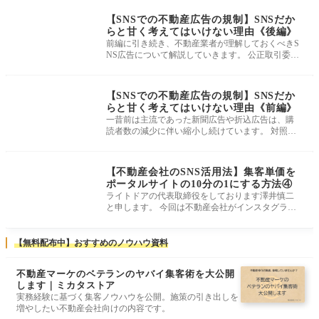
ブランディング・SN
S・制作
【SNSでの不動産広告の規制】SNSだか
らと甘く考えてはいけない理由《後編》
前編に引き続き、不動産業者が理解しておくべきS
NS広告について解説していきます。 公正取引委員
会の動き 違反が多数確認されるSNS
ブランディング・SN
S・制作
【SNSでの不動産広告の規制】SNSだか
らと甘く考えてはいけない理由《前編》
一昔前は主流であった新聞広告や折込広告は、購
読者数の減少に伴い縮小し続けています。 対照的
に増加を続けているのがインター
ブランディング・SN
S・制作
【不動産会社のSNS活用法】集客単価を
ポータルサイトの10分の1にする方法④
ライトドアの代表取締役をしております澤井慎二
と申します。 今回は不動産会社がインスタグラム
を使って自社反響を獲得する方法
【無料配布中】おすすめのノウハウ資料
不動産マーケのベテランのヤバイ集客術を大公開
します｜ミカタストア
実務経験に基づく集客ノウハウを公開。施策の引き出しを
増やしたい不動産会社向けの内容です。