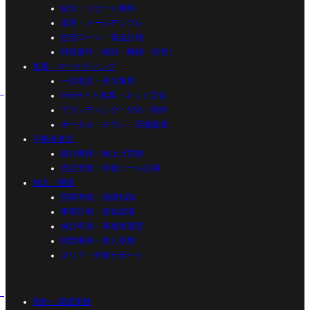
紹介・リピート獲得
追客・メールテンプレ
住宅ローン・資金計画
特殊案件（相続・離婚・任売）
集客・マーケティング
一括査定・売主集客
Webサイト集客・ネット広告
ブランディング・SNS・制作
ポータル・チラシ・店舗販促
不動産査定
媒介獲得・物上げ実務
査定実務・評価ツール活用
独立・開業
開業準備・基礎知識
事業計画・資金調達
免許申請・事務所運営
開業事例・参入形態
エリア・外部サポート
契約・調査実務