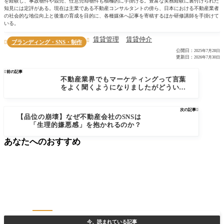
を経験し、事故物件や競売、任意売却物件も積極的に手掛ける。豊富な実務経験に裏付けられた
知見には定評がある。現在は主業である不動産コンサルタントの傍ら、日本における不動産業者
の社会的な地位向上と後進の育成を目的に、各種媒体へ記事を寄稿するほか研修講師を手掛けて
いる。
賃貸管理
賃貸仲介

ブランディング・SNS・制作

公開日：
2025年7月28日
更新日：
2026年7月30日

前の記事
不動産業界でもマーケティングって言葉
をよく聞くようになりましたがどういう
意味ですか？｜不動産仲介営業お悩み相
談室
次の記事

【品位の崩壊】なぜ不動産会社のSNSは
「生理的嫌悪感」を抱かれるのか？
あなたへのおすすめ
今、読まれている記事