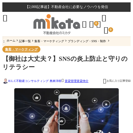
【2,000記事超】不動産会社に必要なノウハウを発信





0

0
ホーム
記事一覧
集客・マーケティング
ブランディング・SNS・制作

集客・マーケティング
【御社は大丈夫？】SNSの炎上防止と守りの
リテラシー


H.L.C不動産コンサルティング 奥林洋樹
お気に入り記事登録
賃貸管理
賃貸仲介