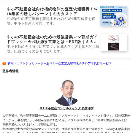
中小不動産会社向け相続物件の査定依頼獲得！W
eb集客の勝ちパターン｜ミカタストア
相続物件の査定依頼を獲得するためのWeb集客施策を解
説。中小不動産会社向けです。
中小の不動産会社のための最強営業マン育成ガイ
ドブック～令和版源泉営業とは～PDF版｜ミカタ
ストア
中小不動産会社向けに営業マン育成の考え方を体系的に解
説。組織づくりの参考になります。
費用・コストシュミレーターあり！一括査定反響特化のテレアポ代行サービス
監修者情報
H.L.C不動産コンサルティング 奥林洋樹
大学卒業後、数年間実業団チームに所属しアスリートとしてオリンピックを目指す。競技引退後
に一から仕事を学ぼうと不動産業界に飛び込み、バブル崩壊後の厳しい業界で実績を積み上げ、
不動産業のたたき上げとして現在に至る。
実務経験は中古住宅や新築マンション売買、団地造成や新築戸建て営業など、広範な不動産実務