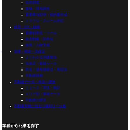
役所調査
建物・現地調査
重要事項説明・契約書作成
トラブル・クレーム対応
経営・DX・組織
業務効率化・ツール
経営戦略・効率化
採用・人材育成
法律・税金・法改正
よくわかる宅建業法
法改正・最新ルール
民法・借地借家法・周辺法
不動産税務
不動産データ・市況・歴史
ニュース・市況・統計
エリア別・業者データ
不動産の歴史
不動産実務に役立つ便利ツール集
業種から記事を探す