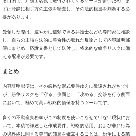
る目的で、弁護士名義で送付されてくるケースが多いため、ま
ずは冷静に相手方の主張を精査し、その法的根拠を判断する必
要があります。
受領した際は、速やかに信頼できる弁護士などの専門家に相談
し、自らの主張を法的に整合性の取れた反論として内容証明郵
便にまとめ、応訴文書として送付し、将来的な紛争リスクに備
える配慮が必要です。
まとめ
内容証明郵便は、その厳格な形式要件ゆえに敬遠されがちです
が、紛争リスクを「守る」側面と、「攻める」交渉を行う側面
において、極めて高い戦略的価値を持つツールです。
多くの不動産実務家がこの制度を使いこなせていない現状にお
いて、本稿で詳述した作成要件、戦略的活用、および非弁行為
の境界線に関する専門的知見を確立することは、紛争による業