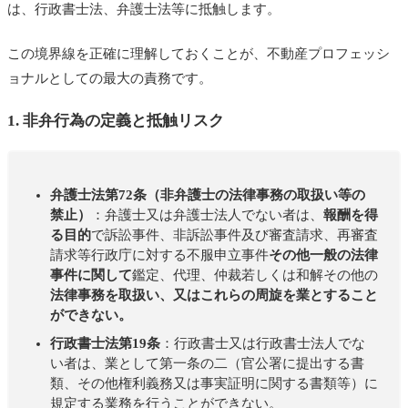
は、行政書士法、弁護士法等に抵触します。
この境界線を正確に理解しておくことが、不動産プロフェッシ
ョナルとしての最大の責務です。
1. 非弁行為の定義と抵触リスク
弁護士法第72条（非弁護士の法律事務の取扱い等の
禁止）
：弁護士又は弁護士法人でない者は、
報酬を得
る目的
で訴訟事件、非訴訟事件及び審査請求、再審査
請求等行政庁に対する不服申立事件
その他一般の法律
事件に関して
鑑定、代理、仲裁若しくは和解その他の
法律事務を取扱い、又はこれらの周旋を業とすること
ができない。
行政書士法第19条
：行政書士又は行政書士法人でな
い者は、業として第一条の二（官公署に提出する書
類、その他権利義務又は事実証明に関する書類等）に
規定する業務を行うことができない。