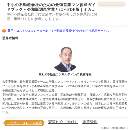
中小の不動産会社のための最強営業マン育成ガイ
ドブック～令和版源泉営業とは～PDF版｜ミカタ
ストア
中小不動産会社向けに営業マン育成の考え方を体系的に解
説。組織づくりの参考になります。
費用・コストシュミレーターあり！一括査定反響特化のテレアポ代行サービス
監修者情報
H.L.C不動産コンサルティング 奥林洋樹
大学卒業後、数年間実業団チームに所属しアスリートとしてオリンピックを目指す。競技引退後
に一から仕事を学ぼうと不動産業界に飛び込み、バブル崩壊後の厳しい業界で実績を積み上げ、
不動産業のたたき上げとして現在に至る。
実務経験は中古住宅や新築マンション売買、団地造成や新築戸建て営業など、広範な不動産実務
を経験し、事故物件や競売、任意売却物件も積極的に手掛ける。豊富な実務経験に裏付けられた
知見には定評がある。現在は主業である不動産コンサルタントの傍ら、日本における不動産業者
の社会的な地位向上と後進の育成を目的に、各種媒体へ記事を寄稿するほか研修講師を手掛けて
いる。
売買仲介（元付）
賃貸管理

トラブル・クレーム対応

公開日：
2025年10月29日