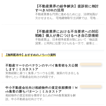
対応
【不動産業界の紛争解決】提訴前に検討
すべきADRの活用
不動産業務を円滑に進めるためには、法律知識が
欠かせません。 宅地建物取引士試験では、宅地建
物取引業法、民法、借地借家法、
トラブル・クレーム
対応
【不動産業界における不当要求への対応
戦略】個人が身につけるべき自己防衛術
不動産業は、日本標準産業分類において「物品賃
貸業」と同列に位置づけられる一方で、顧客との
密接な関わりから、その本質はサー
【無料配布中】おすすめのノウハウ資料
不動産マーケのベテランのヤバイ集客術を大公開
します｜ミカタストア
実務経験に基づく集客ノウハウを公開。施策の引き出しを
増やしたい不動産会社向けの内容です。
中小不動産会社向け相続物件の査定依頼獲得！W
eb集客の勝ちパターン｜ミカタストア
相続物件の査定依頼を獲得するためのWeb集客施策を解
説。中小不動産会社向けです。