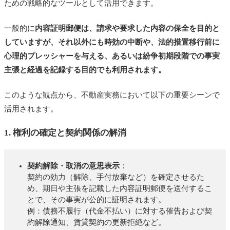
ための戦略的なツールとして活用できます。
一般的に
内容証明郵便は、請求や要求した内容の保全を目的と
していますが、それ以外にも時効の中断や、法的措置移行前に
心理的プレッシャーを与える、あるいは紛争初期段階での事実
主張と経過を記録する目的でも利用されます。
このような観点から、不動産実務において以下の重要シーンで
活用されます。
1. 権利の確定と契約関係の解消
契約解除・取消の意思表示
：
契約の効力（解除、手付放棄など）を確定させるた
め、期日や主張を記載した内容証明郵便を送付するこ
とで、その事実が公的に証明されます。
例：債務不履行（代金不払い）に対する催告および契
約解除通知、賃貸契約の更新拒絶など。