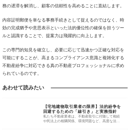
務の遅滞を解消し、顧客の信頼性を高めることに直結します。
内容証明郵便を単なる事務手続きとして捉えるのではなく、時
効の完成猶予や意思表示といった法的優位性の確保を担うツー
ルと認識することで、提案力は飛躍的に向上します。
この専門的知見を確立し、必要に応じて迅速かつ正確な対応を
可能にすることが、高まるコンプライアンス意識と複雑化する
不動産紛争に対応できる真の不動産プロフェッショナルに求め
られているのです。
あわせて読みたい
トラブル・クレーム
対応
【宅地建物取引業者の限界】法的紛争を
回避するための「線引き」と実務指針
私たち不動産業者は、不動産取引に付随して相続
や民法上の相隣関係、環境問題など、高度な法的
判断を要する複雑な事案について相
トラブル・クレーム