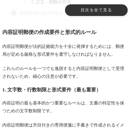
5. 訂正・削除の方法
目次を全て見る
内容証明の送付手続きと完了要件
1. 送付可能な郵便局の特定
内容証明郵便の作成要件と形式的ルール
2. 窓口への持参物
3. 窓口での確認と手続きの流れ
内容証明郵便が法的証拠能力を十全に発揮するためには、郵便
局が定める厳格な形式要件を遵守しなければなりません。
4. 法的証拠保全の完了要件
内容証明郵便の戦略的活用
これらのルールを一つでも逸脱すると内容証明郵便として受理
1. 権利の確定と契約関係の解消
されないため、細心の注意が必要です。
2. 債権回収と交渉の優位性確保
1. 文字数・行数制限と形式要件（最も重要）
3.相隣関係・境界紛争等における記録と要求
内容証明の最も基本的かつ重要なルールは、文書の特定性を保
代筆作成や代理交渉は許されない
つための文字数制限です。
1. 非弁行為の定義と抵触リスク
内容証明郵便は升目付きの専用便箋に手書きで作成されるイメ
2. 許容される範囲