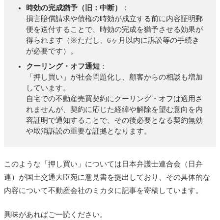
時効の完成猶予（旧：中断）
：
損害賠償請求や債権の時効が成立する前に内容証明郵
便を送付することで、時効の完成を猶予させる効果が
得られます（※ただし、6ヶ月以内に訴訟等の手続き
が必要です）。
クーリング・オフ通知
：
「押し買い」が社会問題化し、顧客からの相談も増加
しています。
自宅での不動産売買契約にクーリング・オフは適用さ
れませんが、契約に応じた経緯や解除を望む意向を内
容証明で通知することで、その後必要となる契約無効
や取消訴訟の重要な証拠となります。
このような「押し買い」については日本弁護士連合会（日弁
連）が国土交通大臣宛に意見書を提出しており、その具体的な
内容について不動産会社のミカタに記事を寄稿しています。
興味があればご一読ください。