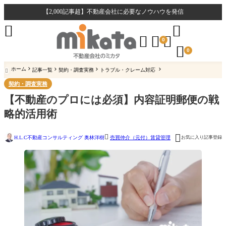
【2,000記事超】不動産会社に必要なノウハウを発信





0

0
ホーム
記事一覧
契約・調査実務
トラブル・クレーム対応

契約・調査実務
【不動産のプロには必須】内容証明郵便の戦
略的活用術


H.L.C不動産コンサルティング 奥林洋樹
お気に入り記事登録
売買仲介（元付）
賃貸管理