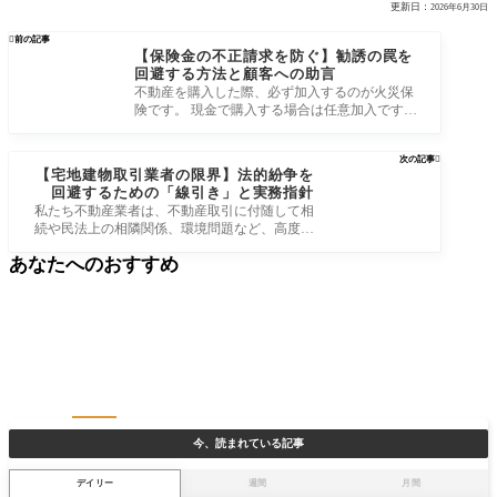
更新日：
2026年6月30日

前の記事
【保険金の不正請求を防ぐ】勧誘の罠を
回避する方法と顧客への助言
不動産を購入した際、必ず加入するのが火災保
険です。 現金で購入する場合は任意加入です
が、住宅ローンを利用する際には、金融
次の記事

【宅地建物取引業者の限界】法的紛争を
回避するための「線引き」と実務指針
私たち不動産業者は、不動産取引に付随して相
続や民法上の相隣関係、環境問題など、高度な
法的判断を要する複雑な事案について相
あなたへのおすすめ
今、読まれている記事
デイリー
週間
月間