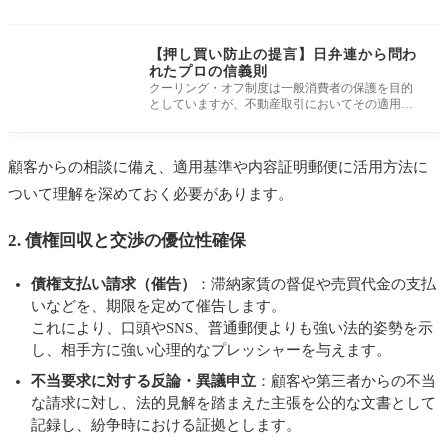
【押し買い防止の提言】日弁連から問わ
れたプロの信義則
クーリング・オフ制度は一般消費者の保護を目的
としていますが、不動産取引においてその適用は
限定的です。 本制度が適用される
顧客からの相談に備え、適用基準や内容証明郵便に活用方法に
ついて理解を深めておく必要があります。
2. 債権回収と交渉の優位性確保
債権支払い請求（催告）
：滞納家賃の督促や売買代金の支払
いなどを、期限を定めて催告します。
これにより、口頭やSNS、普通郵便よりも強い法的姿勢を示
し、相手方に強い心理的なプレッシャーを与えます。
不当要求に対する反論・異議申立
：顧客や第三者からの不当
な請求に対し、法的見解を踏まえた主張を公的な文書として
記録し、紛争時における証拠とします。