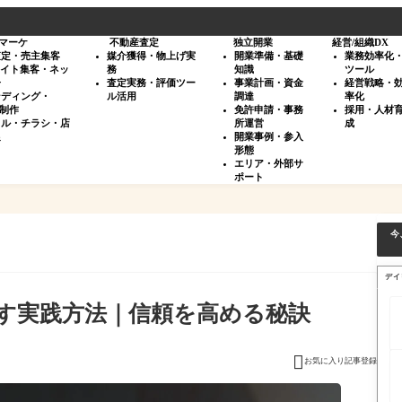
マーケ
不動産査定
独立開業
経営/組織DX
査定・売主集客
媒介獲得・物上げ実
開業準備・基礎
業務効率化
サイト集客・ネッ
務
知識
ツール
告
査定実務・評価ツー
事業計画・資金
経営戦略・
ンディング・
ル活用
調達
率化
・制作
免許申請・事務
採用・人材
タル・チラシ・店
所運営
成
促
開業事例・参入
形態
エリア・外部サ
ポート
今
デイ
す実践方法｜信頼を高める秘訣

お気に入り記事登録