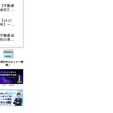
査定率レ
まとめ
※参考に
紹介とお
を目立た
コピー21
ポート
しよう
【不動産
【改悪か
【2025
すすめオ
せる方法
選｜AI活
会社】オ
必然か】
年】一括
プション
用で反響
シャレな
SUUMO
査定サイ
まとめ
が取れる
ホームペ
の成果報
ト訪問査
コピーの
【2025
【毎月更
SUUMO
ージデザ
酬型移行
定率ラン
作り方
年】一括
新】一括
商品につ
イン30選
がもたら
キング発
査定サイ
査定サイ
いてのご
※参考に
す市場の
表！！最
ト訪問査
ト媒体別
紹介とお
しよう
歪みと実
もアポが
不動産会
不動産会
【毎月更
定率ラン
の通電
すすめオ
務への影
とれる媒
社の良い
社の良い
新】一括
キング発
率・訪問
プション
響
体は…？
キャッチ
キャッチ
査定サイ
表！！最
査定率レ
まとめ
コピー21
コピー21
ト媒体別
もアポが
ポート
選｜AI活
選｜AI活
の通電
とれる媒
用で反響
用で反響
率・訪問
体は…？
が取れる
が取れる
査定率レ
在受付中のセミナー情
コピーの
コピーの
ポート
報／
作り方
作り方