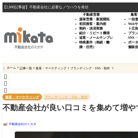
【2,000記事超】不動産会社に必要なノウハウを発信
不動産営業
集客
源泉営業・新規開拓
一括
初回接客・案内術
Web
契約・決済実務
ト広
紹介・リピート獲得
ブラ
追客・メールテンプレ
SNS
特殊案件（相続・離
ポー
婚・任売）
舗販
ホーム
記事一覧
集客・マーケティング
ブランディング・SNS・制作




集客・マーケティング
ブランディング・SNS・制作
不動産会社が良い口コミを集めて増や
不動産会社のミカタ