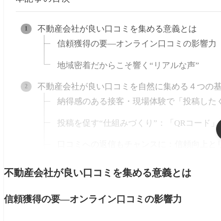
不動産会社が良い口コミを集める意義とは
信頼獲得の要—オンライン口コミの影響力
地域密着だからこそ響く“リアルな声”
不動産会社が良い口コミを自然に集める４つの
納得感のある接客・現場体験で「投稿した
投稿を促す“仕組みづくり”：「QRコード」
口コミへの返信もチャンスに：信頼向上と
やってはいけない方法：「高評価だけ選ぶ
不動産会社が良い口コミを集める意義とは
【全国対応】不動産会社の口コミ収集に役立つ「Rev
信頼獲得の要—オンライン口コミの影響力
Googleガイドラインへの配慮：ゲーティ