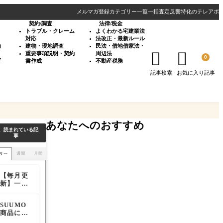
メルマガ登録
カテゴリー一覧
一括査定反響特化のテレアポ
契約/調査
法律/税金
・
トラブル・クレーム
よくわかる宅建業法
対応
法改正・最新ルール
効
建物・現地調査
民法・借地借家法・


重要事項説明・契約
周辺法
0
育
書作成
不動産税務
記事検索
お気に入り記事
あなたへのおすすめ
、読まれている記
事
リー
週間
月間
【毎月更
SUUMO
【不動産
新】一括
商品につ
会社】オ
査定サイ
いてのご
シャレな
ト媒体別
紹介とお
ホームペ
SUUMO
SUUMO
不動産会
の通電
すすめオ
ージデザ
商品につ
の一覧画
社の良い
率・訪問
プション
イン30選
いてのご
面で物件
キャッチ