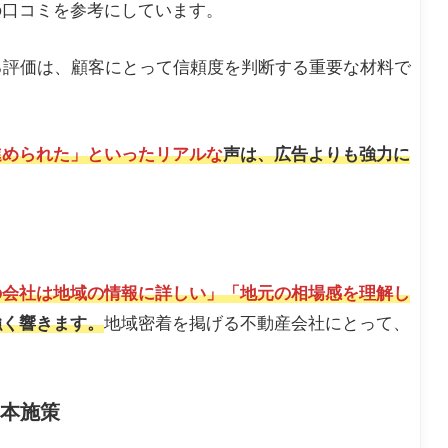
の実践的な集客フロー
の口コミを参考にしています。
と「誠実」が不可欠
れる評価は、顧客にとって信頼度を判断する重要な材料で
進められた」といったリアルな
声は、広告よりも強力に
の会社は地域の情報に詳しい」「地元の相場感を理解し
強く響きます。
地域密着を掲げる不動産会社にとって、
本施策