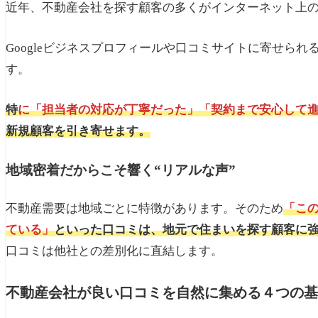
不動産会社がレビューキャッチを活用する場合
近年、不動産会社を探す顧客の多くがインターネット上
まとめ｜信頼を育む口コミ収集には「仕組み」
Googleビジネスプロフィールや口コミサイトに寄せら
あわせて読みたい
す。
特
に「担当者の対応が丁寧だった」「契約まで安心して
新規顧客を引き寄せます。
地域密着だからこそ響く“リアルな声”
不動産需要は地域ごとに特徴があります。そのため
「こ
ている」
といった口コミは、地元で住まいを探す顧客に
口コミは他社との差別化に直結します。
不動産会社が良い口コミを自然に集める４つの基