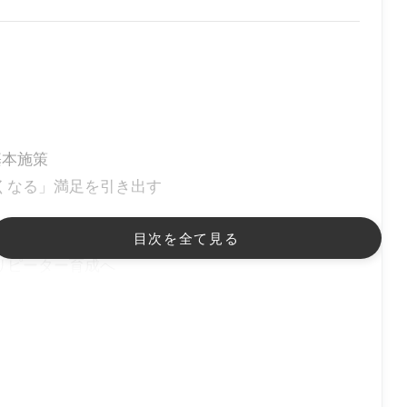
基本施策
くなる」満足を引き出す
や「案内POP」でスムーズに誘導
目次を全て見る
リピーター育成へ
」レビューゲーティングは禁止
iew Catch!（レビューキャッチ）」とは？
ング回避で安心設計