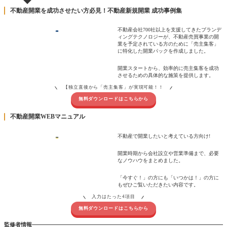
不動産開業を成功させたい方必見！不動産新規開業 成功事例集
不動産会社700社以上を支援してきたブランデ
ィングテクノロジーが、不動産売買事業の開
業を予定されている方のために「売主集客」
に特化した開業パックを作成しました。
開業スタートから、効率的に売主集客を成功
させるための具体的な施策を提供します。
【独立直後から「売主集客」が実現可能！！
無料ダウンロードはこちらから
不動産開業WEBマニュアル
不動産で開業したいと考えている方向け!
開業時期から会社設立や営業準備まで、必要
なノウハウをまとめました。
「今すぐ！」の方にも「いつかは！」の方に
もぜひご覧いただきたい内容です。
入力はたった4項目
無料ダウンロードはこちらから
監修者情報