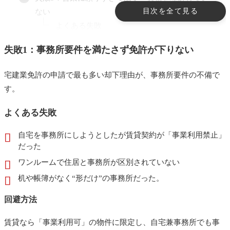
目次を全て見る
ない
よくある失敗
回避方法
失敗1：事務所要件を満たさず免許が下りない
失敗4：集客が思うようにいかない
よくある失敗
宅建業免許の申請で最も多い却下理由が、事務所要件の不備で
回避方法
す。
失敗5：信頼できる協力先がなくトラブル対応に苦
よくある失敗
労
自宅を事務所にしようとしたが賃貸契約が「事業利用禁止」
よくある失敗
だった
回避方法
ワンルームで住居と事務所が区別されていない
失敗6：業務が属人化しすぎて限界が来る
机や帳簿がなく“形だけ”の事務所だった。
よくある失敗
回避方法
回避方法
不動産開業の失敗に関するよくある質問
賃貸なら「事業利用可」の物件に限定し、自宅兼事務所でも事