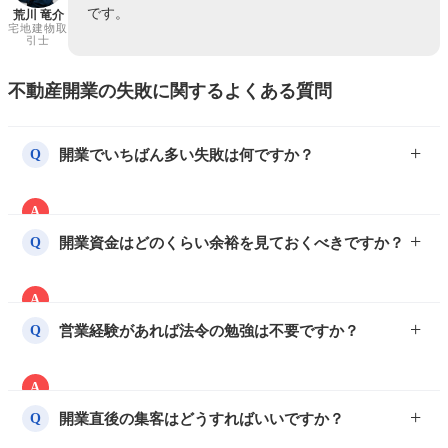
です。
荒川 竜介
宅地建物取
引士
不動産開業の失敗に関するよくある質問
開業でいちばん多い失敗は何ですか？
Q
A
免許申請時の事務所要件の不備と、開業後の資金ショ
開業資金はどのくらい余裕を見ておくべきですか？
Q
ートが二大失敗です。どちらも事前の準備で防げるた
め、物件選びと資金計画は特に慎重に進めてくださ
A
い。
開業費用とは別に、最低6か月分の生活費＋運転資金
営業経験があれば法令の勉強は不要ですか？
Q
を確保するのが目安です。売上が立つまでのタイムラ
グに耐えられる設計が重要です。
A
不要ではありません。営業力と経営者としての法令遵
開業直後の集客はどうすればいいですか？
Q
守・経理の知識は別物です。重要事項説明や帳簿付け