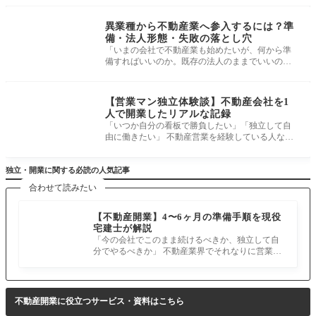
開業事例・参入形態
異業種から不動産業へ参入するには？準
備・法人形態・失敗の落とし穴
「いまの会社で不動産業も始めたいが、何から準
備すればいいのか。既存の法人のままでいいの
か、新しく会社を作るべきか」 建設
開業事例・参入形態
【営業マン独立体験談】不動産会社を1
人で開業したリアルな記録
「いつか自分の看板で勝負したい」「独立して自
由に働きたい」 不動産営業を経験している人な
ら、一度は独立を考えたことがある
独立・開業に関する必読の人気記事
合わせて読みたい
【不動産開業】4〜6ヶ月の準備手順を現役
宅建士が解説
「今の会社でこのまま続けるべきか、独立して自
分でやるべきか」 不動産業界でそれなりに営業を
続けていれば、誰もが一度は考え
不動産開業に役立つサービス・資料はこちら