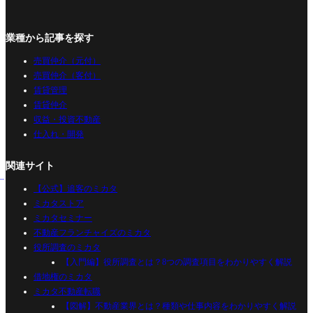
業種から記事を探す
売買仲介（元付）
売買仲介（客付）
賃貸管理
賃貸仲介
収益・投資不動産
仕入れ・開発
関連サイト
【公式】追客のミカタ
ミカタストア
ミカタセミナー
不動産フランチャイズのミカタ
役所調査のミカタ
【入門編】役所調査とは？8つの調査項目をわかりやすく解説
借地権のミカタ
ミカタ不動産転職
【図解】不動産業界とは？種類や仕事内容をわかりやすく解説