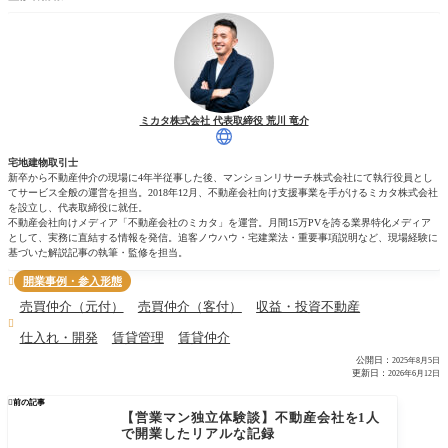
ミカタ株式会社 代表取締役 荒川 竜介
宅地建物取引士
新卒から不動産仲介の現場に4年半従事した後、マンションリサーチ株式会社にて執行役員とし
てサービス全般の運営を担当。2018年12月、不動産会社向け支援事業を手がけるミカタ株式会社
を設立し、代表取締役に就任。
不動産会社向けメディア「不動産会社のミカタ」を運営。月間15万PVを誇る業界特化メディア
として、実務に直結する情報を発信。追客ノウハウ・宅建業法・重要事項説明など、現場経験に
基づいた解説記事の執筆・監修を担当。
開業事例・参入形態

売買仲介（元付）
売買仲介（客付）
収益・投資不動産

仕入れ・開発
賃貸管理
賃貸仲介
公開日：
2025年8月5日
更新日：
2026年6月12日

前の記事
【営業マン独立体験談】不動産会社を1人
で開業したリアルな記録