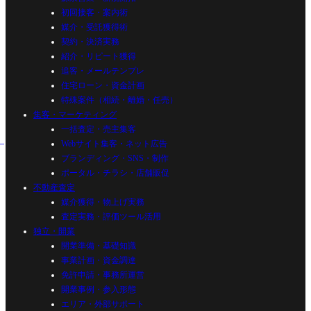
初回接客・案内術
媒介・受託獲得術
契約・決済実務
紹介・リピート獲得
追客・メールテンプレ
住宅ローン・資金計画
特殊案件（相続・離婚・任売）
集客・マーケティング
一括査定・売主集客
Webサイト集客・ネット広告
ブランディング・SNS・制作
ポータル・チラシ・店舗販促
不動産査定
媒介獲得・物上げ実務
査定実務・評価ツール活用
独立・開業
開業準備・基礎知識
事業計画・資金調達
免許申請・事務所運営
開業事例・参入形態
エリア・外部サポート