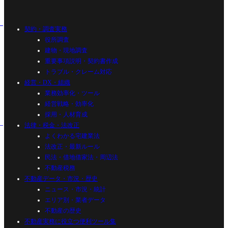
契約・調査実務
役所調査
建物・現地調査
重要事項説明・契約書作成
トラブル・クレーム対応
経営・DX・組織
業務効率化・ツール
経営戦略・効率化
採用・人材育成
法律・税金・法改正
よくわかる宅建業法
法改正・最新ルール
民法・借地借家法・周辺法
不動産税務
不動産データ・市況・歴史
ニュース・市況・統計
エリア別・業者データ
不動産の歴史
不動産実務に役立つ便利ツール集