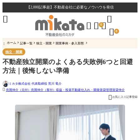
【2,000記事超】不動産会社に必要なノウハウを発信





0

0
ホーム
記事一覧
独立・開業
開業事例・参入形態

独立・開業
不動産独立開業のよくある失敗例6つと回避
方法｜後悔しない準備
ミカタ株式会社 代表取締役 荒川 竜介

売買仲介（元付）
売買仲介（客付）
収益・投資不動産
仕入れ・開発
賃貸管理
賃貸仲介

お気に入り記事登録