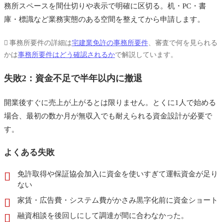
務所スペースを間仕切りや表示で明確に区切る。机・PC・書
まとめ
庫・標識など業務実態のある空間を整えてから申請します。
あわせて読みたい
事務所要件の詳細は
宅建業免許の事務所要件
、審査で何を見られる
かは
事務所要件はどう確認されるか
で解説しています。
失敗2：資金不足で半年以内に撤退
開業後すぐに売上が上がるとは限りません。とくに1人で始める
場合、最初の数か月が無収入でも耐えられる資金設計が必要で
す。
よくある失敗
免許取得や保証協会加入に資金を使いすぎて運転資金が足り
ない
家賃・広告費・システム費がかさみ黒字化前に資金ショート
融資相談を後回しにして調達が間に合わなかった。