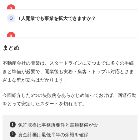
のミスは行政指導や追徴課税につながるため、専門家
A
への相談やツール活用で補完してください。
無名・実績ゼロの前提で、ターゲットを絞った発信
1人開業でも事業を拡大できますか？
Q
と、人脈・紹介などの直接営業を組み合わせます。
Googleビジネスプロフィールなど低コストの接点づく
A
りから始めるのが現実的です。
できますが、最初から仕組み化を意識することが条件
まとめ
です。情報をクラウドで一元管理し、マニュアルを整
え、将来の委託・採用を前提に業務を設計しておく
不動産会社の開業は、スタートラインに立つまでに多くの手続
と、属人化による限界を避けられます。
きと準備が必要で、開業後も実務・集客・トラブル対応とさま
ざまな壁が立ちはだかります。
今回紹介した6つの失敗例をあらかじめ知っておけば、回避行動
をとって安定したスタートを切れます。
免許取得は事務所要件と書類整備が命
資金計画は最低半年の余裕を確保