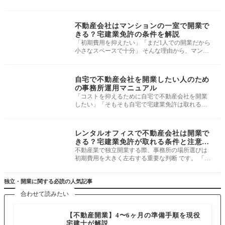
免許申請・事務所運
営
不動産会社はマンションの一室で開業で
きる？宅建業免許の条件を解説
「初期費用を抑えたい」「まだ1人での開業だから
小さなスペースで十分」 そんな理由から、マンシ
ョンの一室で不動産会社を開業で
免許申請・事務所運
営
自宅で不動産会社を開業したい人のため
の事務所運用マニュアル
「コストを抑えるために自宅で不動産会社を開業
したい」「そもそも自宅で宅建業免許は取れるの
か？」と考えている方は多いでしょ
免許申請・事務所運
営
レンタルオフィスで不動産会社は開業で
きる？宅建業免許が取れる条件と注意点
【2026年版】
不動産業で独立開業する際、事務所の場所選びは
初期費用を大きく左右する重要な判断 です。 「初
期費用・固定費を抑えたい」 「駅
独立・開業に関する必読の人気記事
合わせて読みたい
【不動産開業】4〜6ヶ月の準備手順を現役
宅建士が解説