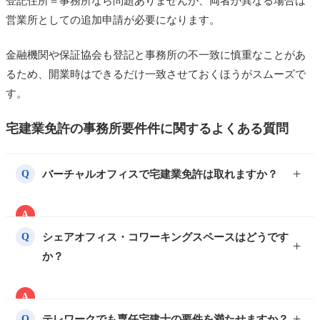
登記住所＝事務所なら問題ありませんが、両者が異なる場合は
営業所としての追加申請が必要になります。
金融機関や保証協会も登記と事務所の不一致に慎重なことがあ
るため、開業時はできるだけ一致させておくほうがスムーズで
す。
宅建業免許の事務所要件件に関するよくある質問
バーチャルオフィスで宅建業免許は取れますか？
Q
A
取れません。バーチャルオフィスは住所貸しで実体が
シェアオフィス・コワーキングスペースはどうです
Q
なく、来客対応や掲示ができないため、宅建業の事務
か？
所要件を満たしません。
A
ブース型やオープン型は独立性・専有性を満たせず原
テレワークでも専任宅建士の要件を満たせますか？
Q