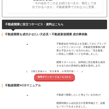
「今の会社でこのまま続けるべきか、独立して自
分でやるべきか」 不動産業界でそれなりに営業を
続けていれば、誰もが一度は考え
不動産開業に役立つサービス・資料はこちら
不動産開業を成功させたい方必見！不動産新規開業 成功事例集
不動産会社700社以上を支援してきたブランデ
ィングテクノロジーが、不動産売買事業の開
業を予定されている方のために「売主集客」
に特化した開業パックを作成しました。
開業スタートから、効率的に売主集客を成功
させるための具体的な施策を提供します。
【独立直後から「売主集客」が実現可能！！
無料ダウンロードはこちらから
不動産開業WEBマニュアル
不動産で開業したいと考えている方向け!
開業時期から会社設立や営業準備まで、必要
なノウハウをまとめました。