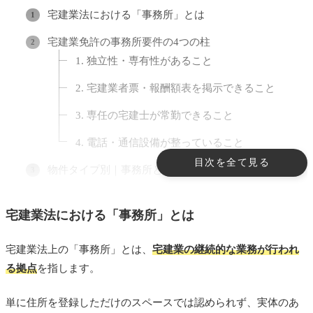
宅建業法における「事務所」とは
宅建業免許の事務所要件の4つの柱
1. 独立性・専有性があること
2. 宅建業者票・報酬額表を掲示できること
3. 専任の宅建士が常勤できること
4. 電話・通信設備が整っていること
目次を全て見る
物件タイプ別｜事務所として使えるか
自宅を事務所にする場合の条件
宅建業法における「事務所」とは
マンションの一室で不動産会社を開業する場合
宅建業法上の「事務所」とは、
宅建業の継続的な業務が行われ
要件を満たすために必要な設備と最低限のレイアウ
る拠点
を指します。
ト
登記住所と事務所の住所は一致させるべきか
単に住所を登録しただけのスペースでは認められず、実体のあ