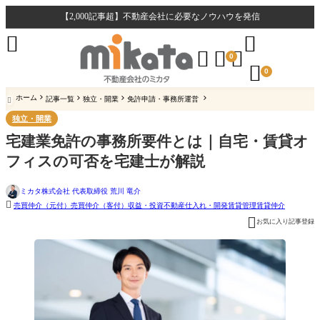
【2,000記事超】不動産会社に必要なノウハウを発信





0

0
ホーム
記事一覧
独立・開業
免許申請・事務所運営

独立・開業
宅建業免許の事務所要件とは｜自宅・賃貸オ
フィスの可否を宅建士が解説
ミカタ株式会社 代表取締役 荒川 竜介

売買仲介（元付）
売買仲介（客付）
収益・投資不動産
仕入れ・開発
賃貸管理
賃貸仲介

お気に入り記事登録