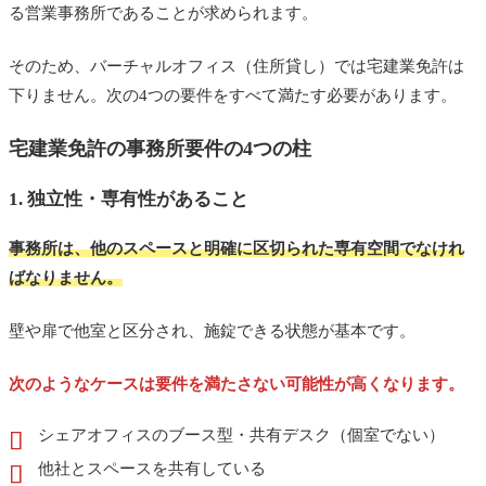
る営業事務所であることが求められます。
宅建業免許の事務所要件件に関するよくある質問
まとめ
そのため、バーチャルオフィス（住所貸し）では宅建業免許は
下りません。次の4つの要件をすべて満たす必要があります。
あわせて読みたい
宅建業免許の事務所要件の4つの柱
1. 独立性・専有性があること
事務所は、他のスペースと明確に区切られた専有空間でなけれ
ばなりません。
壁や扉で他室と区分され、施錠できる状態が基本です。
次のようなケースは要件を満たさない可能性が高くなります。
シェアオフィスのブース型・共有デスク（個室でない）
他社とスペースを共有している