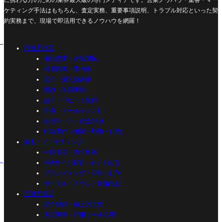
に携わる方のための業界最大級の専門メディアです。営業ノウハウ・集客・マー
ケティング手法はもちろん、査定実務、重要事項説明、トラブル対応といった契
約実務まで、現場で即活用できるノウハウを網羅！
不動産営業
源泉営業・新規開拓
初回接客・案内術
媒介・受託獲得術
契約・決済実務
紹介・リピート獲得
追客・メールテンプレ
住宅ローン・資金計画
特殊案件（相続・離婚・任売）
集客・マーケティング
一括査定・売主集客
Webサイト集客・ネット広告
ブランディング・SNS・制作
ポータル・チラシ・店舗販促
不動産査定
媒介獲得・物上げ実務
査定実務・評価ツール活用