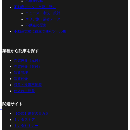
不動産税務
不動産データ・市況・歴史
ニュース・市況・統計
エリア別・業者データ
不動産の歴史
不動産実務に役立つ便利ツール集
業種から記事を探す
売買仲介（元付）
売買仲介（客付）
賃貸管理
賃貸仲介
収益・投資不動産
仕入れ・開発
関連サイト
【公式】追客のミカタ
ミカタストア
ミカタセミナー