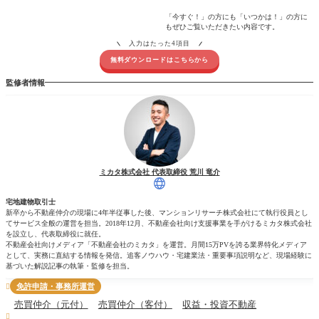
「今すぐ！」の方にも「いつかは！」の方に
もぜひご覧いただきたい内容です。
入力はたった4項目
無料ダウンロードはこちらから
監修者情報
ミカタ株式会社 代表取締役 荒川 竜介
宅地建物取引士
新卒から不動産仲介の現場に4年半従事した後、マンションリサーチ株式会社にて執行役員とし
てサービス全般の運営を担当。2018年12月、不動産会社向け支援事業を手がけるミカタ株式会社
を設立し、代表取締役に就任。
不動産会社向けメディア「不動産会社のミカタ」を運営。月間15万PVを誇る業界特化メディア
として、実務に直結する情報を発信。追客ノウハウ・宅建業法・重要事項説明など、現場経験に
基づいた解説記事の執筆・監修を担当。
免許申請・事務所運営

売買仲介（元付）
売買仲介（客付）
収益・投資不動産
