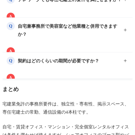
則不可です。鍵付きの完全個室型で、掲示物の設置と
専任宅建士の常駐が可能なら認められる余地がありま
A
す。
2024年4月の改正で、ITの活用等により適切な業務体
自宅兼事務所で美容室など他業種と併用できます
Q
制を確保すれば、事務所以外で通常の勤務時間を勤務
か？
する形も認められるようになりました。ただし勤怠や
業務実態の客観的な記録が前提で、運用は自治体に確
A
認するのが確実です。
独立性の観点から、他業種との併用は認められない可
契約はどのくらいの期間が必要ですか？
Q
能性があります。宅建業の事務所部分が他の事業と明
確に分離・専有されている必要があります。
A
継続的な使用権限が求められ、目安として6か月以上
まとめ
の使用権限を契約書で証明できることが必要です。短
期契約や日貸しでは「継続的な事務所」とみなされま
宅建業免許の事務所要件は、独立性・専有性、掲示スペース、
せん。
専任宅建士の常勤、通信設備の4本柱です。
自宅・賃貸オフィス・マンション・完全個室レンタルオフィス