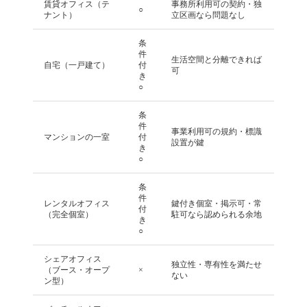
賃貸オフィス（テ
事務所利用可の契約・独
○
ナント）
立区画なら問題なし
条
件
生活空間と分離できれば
自宅（一戸建て）
付
可
き
○
条
件
事業利用可の規約・標識
マンションの一室
付
設置が鍵
き
○
条
件
レンタルオフィス
鍵付き個室・掲示可・常
付
（完全個室）
駐可なら認められる余地
き
○
シェアオフィス
独立性・専有性を満たせ
（ブース・オープ
×
ない
ン型）