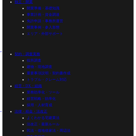
独立・開業
開業準備・基礎知識
事業計画・資金調達
免許申請・事務所運営
開業事例・参入形態
エリア・外部サポート
契約・調査実務
役所調査
建物・現地調査
重要事項説明・契約書作成
トラブル・クレーム対応
経営・DX・組織
業務効率化・ツール
経営戦略・効率化
採用・人材育成
法律・税金・法改正
よくわかる宅建業法
法改正・最新ルール
民法・借地借家法・周辺法