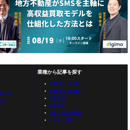
業種から記事を探す
売買仲介（元付）
売買仲介（客付）
書作成
賃貸管理
対応
賃貸仲介
収益・投資不動産
仕入れ・開発