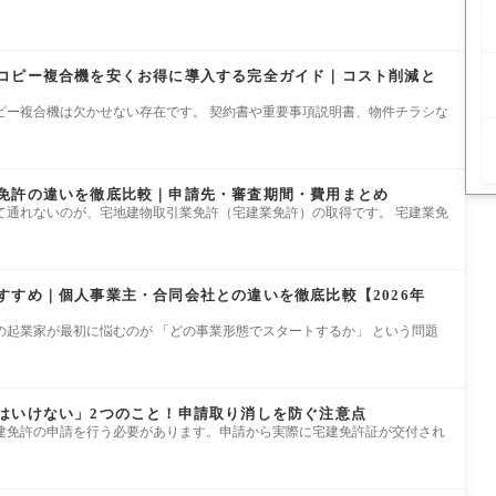
コピー複合機を安くお得に導入する完全ガイド｜コスト削減と
ピー複合機は欠かせない存在です。 契約書や重要事項説明書、物件チラシな
免許の違いを徹底比較｜申請先・審査期間・費用まとめ
て通れないのが、宅地建物取引業免許（宅建業免許）の取得です。 宅建業免
すすめ｜個人事業主・合同会社との違いを徹底比較【2026年
の起業家が最初に悩むのが 「どの事業形態でスタートするか」 という問題
はいけない」2つのこと！申請取り消しを防ぐ注意点
建免許の申請を行う必要があります。申請から実際に宅建免許証が交付され