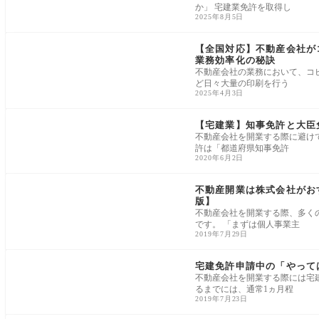
か」 宅建業免許を取得し
2025年8月5日
免許申請・事務所運営
【全国対応】不動産会社が
業務効率化の秘訣
不動産会社の業務において、コ
ど日々大量の印刷を行う
2025年4月3日
免許申請・事務所運営
【宅建業】知事免許と大臣
不動産会社を開業する際に避け
許は「都道府県知事免許
2020年6月2日
免許申請・事務所運営
不動産開業は株式会社がお
版】
不動産会社を開業する際、多く
です。 「まずは個人事業主
2019年7月29日
免許申請・事務所運営
宅建免許申請中の「やって
不動産会社を開業する際には宅
るまでには、通常1ヵ月程
2019年7月23日
免許申請・事務所運営