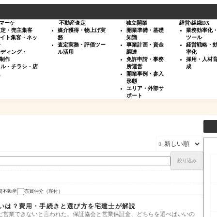
マーケ
不動産査定
独立開業
経営/組織DX
査定・売主集客
媒介獲得・物上げ実
開業準備・基礎
業務効率化
サイト集客・ネッ
務
知識
ツール
告
査定実務・評価ツー
事業計画・資金
経営戦略・
ンディング・
ル活用
調達
率化
・制作
免許申請・事務
採用・人材
タル・チラシ・店
所運営
成
促
開業事例・参入
形態
エリア・外部サ
ポート

絞り込み
資不動産
売買仲介（客付）
いは？費用・手続きと選び方を宅建士が解説
だ営業できないと言われた。保証協会と営業保証金、どちらを選べばいいの