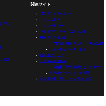
関連サイト
【公式】追客のミカタ
ミカタストア
周辺法
ミカタセミナー
不動産フランチャイズのミカタ
役所調査のミカタ
計
【入門編】役所調査とは？8つの調査
タ
項目をわかりやすく解説
借地権のミカタ
ール集
ミカタ不動産転職
【図解】不動産業界とは？種類や仕
事内容をわかりやすく解説
宅地建物取引業法｜e-Gov法令検索