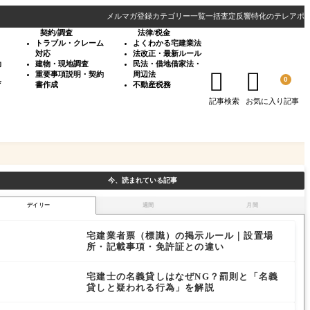
メルマガ登録
カテゴリー一覧
一括査定反響特化のテレアポ
契約/調査
法律/税金
・
トラブル・クレーム
よくわかる宅建業法
対応
法改正・最新ルール
効
建物・現地調査
民法・借地借家法・


重要事項説明・契約
周辺法
0
育
書作成
不動産税務
記事検索
お気に入り記事
今、読まれている記事
デイリー
週間
月間
宅建業者票（標識）の掲示ルール｜設置場
所・記載事項・免許証との違い
宅建士の名義貸しはなぜNG？罰則と「名義
貸しと疑われる行為」を解説