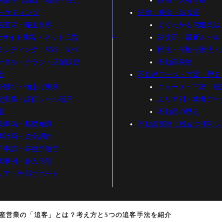
殊案件（相続・離婚・任売）
採用・人材育成
ーケティング
法律・税金・法改正
括査定・売主集客
よくわかる宅建業法
ebサイト集客・ネット広告
法改正・最新ルール
ランディング・SNS・制作
民法・借地借家法・
ータル・チラシ・店舗販促
不動産税務
定
不動産データ・市況・歴史
介獲得・物上げ実務
ニュース・市況・統
定実務・評価ツール活用
エリア別・業者デー
業
不動産の歴史
業準備・基礎知識
不動産実務に役立つ便利ツ
業計画・資金調達
許申請・事務所運営
業事例・参入形態
リア・外部サポート
産営業の「追客」とは？考え方と5つの追客手法を紹介