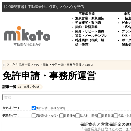
【2,000記事超】不動産会社に必要なノウハウを発信
不動産営業
集客
源泉営業・新規開拓
一括
初回接客・案内術
Web
契約・決済実務
ト広
紹介・リピート獲得
ブラ
追客・メールテンプレ
SNS
特殊案件（相続・離
ポー
婚・任売）
舗販
ホーム
記事一覧
独立・開業
免許申請・事務所運営
Page 2

免許申請・事務所運営
記事一覧
31 - 36件 / 全36件
カテゴリー
免許申請・事務所運営
事業タイプ
売買仲介（元付）
賃貸仲介
仕入れ・開発
賃貸管理
収益・投
免許申請・事務所運営
保証協会と営業保証金の違
「宅建業免許は取れたのに、ま