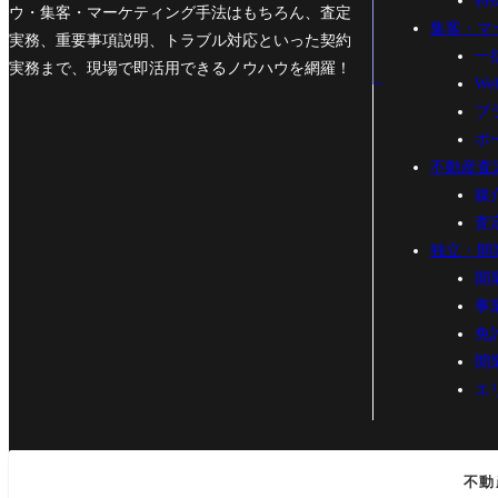
特
ウ・集客・マーケティング手法はもちろん、査定
集客・マ
実務、重要事項説明、トラブル対応といった契約
一
実務まで、現場で即活用できるノウハウを網羅！
W
ブ
ポ
不動産査
媒
査
独立・開
開
事
免
開
エ
不動