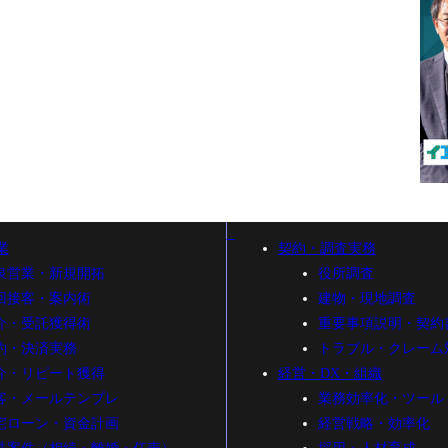
業
契約・調査実務
泉営業・新規開拓
役所調査
回接客・案内術
建物・現地調査
介・受託獲得術
重要事項説明・契約
約・決済実務
トラブル・クレーム
介・リピート獲得
経営・DX・組織
客・メールテンプレ
業務効率化・ツール
宅ローン・資金計画
経営戦略・効率化