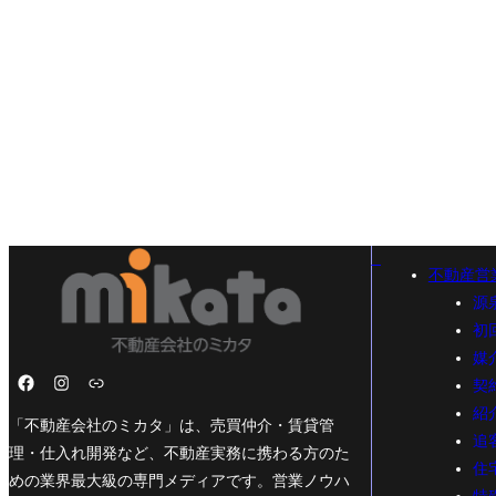
不動産営
源
初
媒
契
紹
「不動産会社のミカタ」は、売買仲介・賃貸管
追
理・仕入れ開発など、不動産実務に携わる方のた
住
めの業界最大級の専門メディアです。営業ノウハ