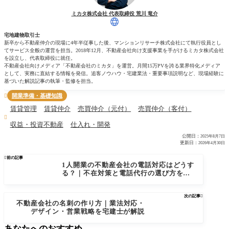
ミカタ株式会社 代表取締役 荒川 竜介
宅地建物取引士
新卒から不動産仲介の現場に4年半従事した後、マンションリサーチ株式会社にて執行役員とし
てサービス全般の運営を担当。2018年12月、不動産会社向け支援事業を手がけるミカタ株式会社
を設立し、代表取締役に就任。
不動産会社向けメディア「不動産会社のミカタ」を運営。月間15万PVを誇る業界特化メディア
として、実務に直結する情報を発信。追客ノウハウ・宅建業法・重要事項説明など、現場経験に
基づいた解説記事の執筆・監修を担当。
開業準備・基礎知識

賃貸管理
賃貸仲介
売買仲介（元付）
売買仲介（客付）

収益・投資不動産
仕入れ・開発
公開日：
2025年8月7日
更新日：
2026年4月30日

前の記事
1人開業の不動産会社の電話対応はどうす
る？｜不在対策と電話代行の選び方を解
説
次の記事

不動産会社の名刺の作り方｜業法対応・
デザイン・営業戦略を宅建士が解説
あなたへのおすすめ