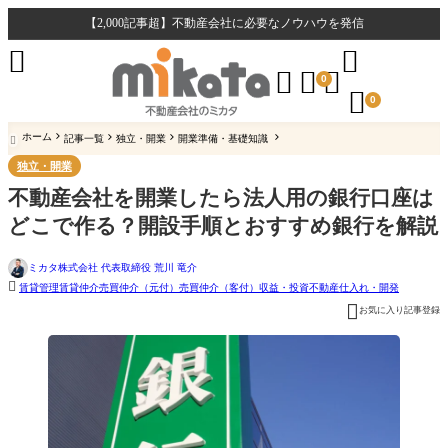
【2,000記事超】不動産会社に必要なノウハウを発信





0

0
ホーム
記事一覧
独立・開業
開業準備・基礎知識

独立・開業
不動産会社を開業したら法人用の銀行口座は
どこで作る？開設手順とおすすめ銀行を解説
ミカタ株式会社 代表取締役 荒川 竜介

賃貸管理
賃貸仲介
売買仲介（元付）
売買仲介（客付）
収益・投資不動産
仕入れ・開発

お気に入り記事登録