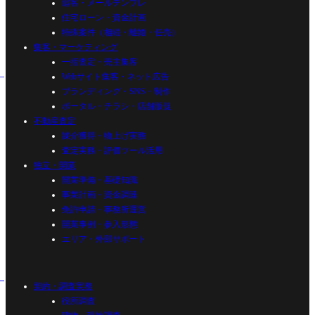
追客・メールテンプレ
住宅ローン・資金計画
特殊案件（相続・離婚・任売）
集客・マーケティング
一括査定・売主集客
Webサイト集客・ネット広告
ブランディング・SNS・制作
ポータル・チラシ・店舗販促
不動産査定
媒介獲得・物上げ実務
査定実務・評価ツール活用
独立・開業
開業準備・基礎知識
事業計画・資金調達
免許申請・事務所運営
開業事例・参入形態
エリア・外部サポート
契約・調査実務
役所調査