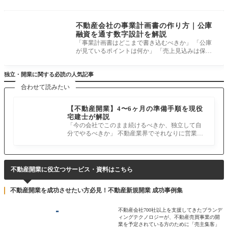
産業ではこれだけだと宅建業免許
開業準備・基礎知識
不動産会社の事業計画書の作り方｜公庫
融資を通す数字設計を解説
「事業計画書はどこまで書き込むべきか」 「公庫
が見ているポイントは何か」 「売上見込みは保守
的に書くべきか強気に書くべきか
独立・開業に関する必読の人気記事
合わせて読みたい
【不動産開業】4〜6ヶ月の準備手順を現役
宅建士が解説
「今の会社でこのまま続けるべきか、独立して自
分でやるべきか」 不動産業界でそれなりに営業を
続けていれば、誰もが一度は考え
不動産開業に役立つサービス・資料はこちら
不動産開業を成功させたい方必見！不動産新規開業 成功事例集
不動産会社700社以上を支援してきたブランデ
ィングテクノロジーが、不動産売買事業の開
業を予定されている方のために「売主集客」