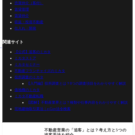
売買仲介（客付）
賃貸管理
賃貸仲介
収益・投資不動産
仕入れ・開発
関連サイト
【公式】追客のミカタ
ミカタストア
ミカタセミナー
不動産フランチャイズのミカタ
役所調査のミカタ
【入門編】役所調査とは？8つの調査項目をわかりやすく解説
借地権のミカタ
ミカタ不動産転職
【図解】不動産業界とは？種類や仕事内容をわかりやすく解説
宅地建物取引業法｜e-Gov法令検索
不動産営業の「追客」とは？考え方と5つの
追客手法を紹介