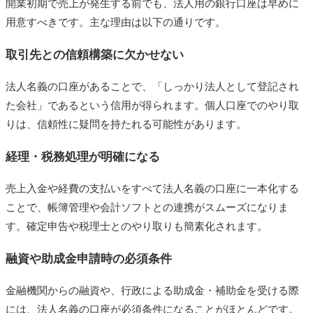
開業初期で売上が発生する前でも、法人用の銀行口座は早めに
用意すべきです。主な理由は以下の通りです。
5. 口座開設完了
不動産開業時の銀行選びのポイント
取引先との信頼構築に欠かせない
審査の柔軟性
法人名義の口座があることで、「しっかり法人として登記され
ネットバンキングの使いやすさ
た会社」であるという信用が得られます。個人口座でのやり取
りは、信頼性に疑問を持たれる可能性があります。
ATMや支店の利便性
融資・ビジネスサポートの充実度
経理・税務処理が明確になる
不動産会社におすすめの法人向け銀行
売上入金や経費の支払いをすべて法人名義の口座に一本化する
三井住友銀行・みずほ銀行・三菱UFJ銀行
ことで、帳簿管理や会計ソフトとの連携がスムーズになりま
（メガバンク）
す。確定申告や税理士とのやり取りも簡素化されます。
りそな銀行・地方銀行
融資や助成金申請時の必須条件
GMOあおぞらネット銀行・住信SBIネット銀
金融機関からの融資や、行政による助成金・補助金を受ける際
行
には、法人名義の口座が必須条件になることがほとんどです。