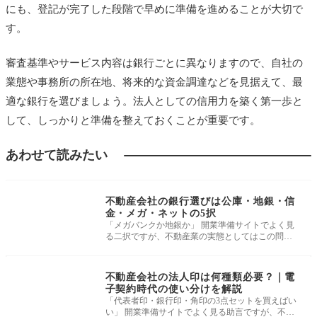
にも、登記が完了した段階で早めに準備を進めることが大切で
す。
審査基準やサービス内容は銀行ごとに異なりますので、自社の
業態や事務所の所在地、将来的な資金調達などを見据えて、最
適な銀行を選びましょう。法人としての信用力を築く第一歩と
して、しっかりと準備を整えておくことが重要です。
あわせて読みたい
開業準備・基礎知識
不動産会社の銀行選びは公庫・地銀・信
金・メガ・ネットの5択
「メガバンクか地銀か」 開業準備サイトでよく見
る二択ですが、不動産業の実態としてはこの問い
そのものが不十分です。 開業時の
開業準備・基礎知識
不動産会社の法人印は何種類必要？｜電
子契約時代の使い分けを解説
「代表者印・銀行印・角印の3点セットを買えばい
い」 開業準備サイトでよく見る助言ですが、不動