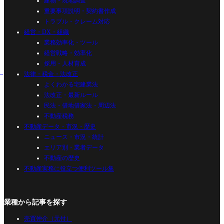
建物・現地調査
重要事項説明・契約書作成
トラブル・クレーム対応
経営・DX・組織
業務効率化・ツール
経営戦略・効率化
採用・人材育成
法律・税金・法改正
よくわかる宅建業法
法改正・最新ルール
民法・借地借家法・周辺法
不動産税務
不動産データ・市況・歴史
ニュース・市況・統計
エリア別・業者データ
不動産の歴史
不動産実務に役立つ便利ツール集
業種から記事を探す
売買仲介（元付）