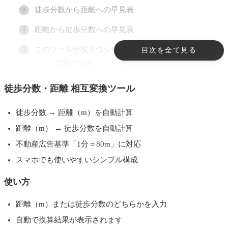
徒歩分数から距離への早見表
距離から徒歩分数への早見表
このツールが役立つシーン
目次を全て見る
営業担当者
事務担当者
徒歩分数・距離 相互変換ツール
オーナー・地主への提案
徒歩分数 → 距離（m）を自動計算
徒歩分数計算の注意点
距離（m） → 徒歩分数を自動計算
端数は切り上げがルール
不動産広告基準「1分＝80m」に対応
起点は駅の改札から
スマホでも使いやすいシンプル構成
徒歩以外の速度は対象外
使い方
よくある質問（FAQ）
距離（m）または徒歩分数のどちらかを入力
自動で換算結果が表示されます