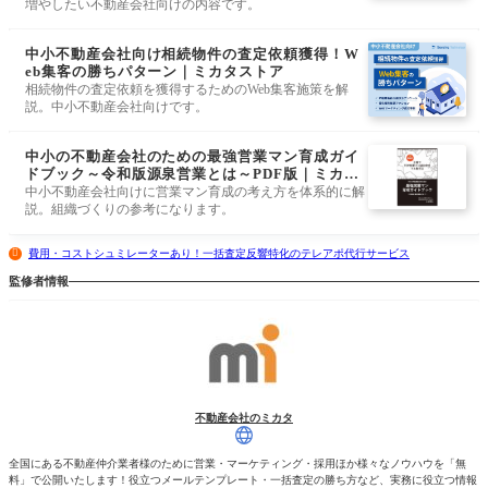
増やしたい不動産会社向けの内容です。
中小不動産会社向け相続物件の査定依頼獲得！W
eb集客の勝ちパターン｜ミカタストア
相続物件の査定依頼を獲得するためのWeb集客施策を解
説。中小不動産会社向けです。
中小の不動産会社のための最強営業マン育成ガイ
ドブック～令和版源泉営業とは～PDF版｜ミカタ
ストア
中小不動産会社向けに営業マン育成の考え方を体系的に解
説。組織づくりの参考になります。
費用・コストシュミレーターあり！一括査定反響特化のテレアポ代行サービス
監修者情報
不動産会社のミカタ
全国にある不動産仲介業者様のために営業・マーケティング・採用ほか様々なノウハウを「無
料」で公開いたします！役立つメールテンプレート・一括査定の勝ち方など、実務に役立つ情報