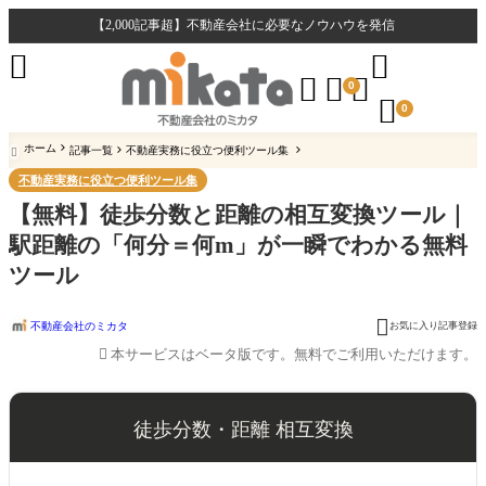
【2,000記事超】不動産会社に必要なノウハウを発信





0

0
ホーム
記事一覧
不動産実務に役立つ便利ツール集

不動産実務に役立つ便利ツール集
【無料】徒歩分数と距離の相互変換ツール｜
駅距離の「何分＝何m」が一瞬でわかる無料
ツール

不動産会社のミカタ
お気に入り記事登録
本サービスはベータ版です。無料でご利用いただけます。
徒歩分数・距離 相互変換