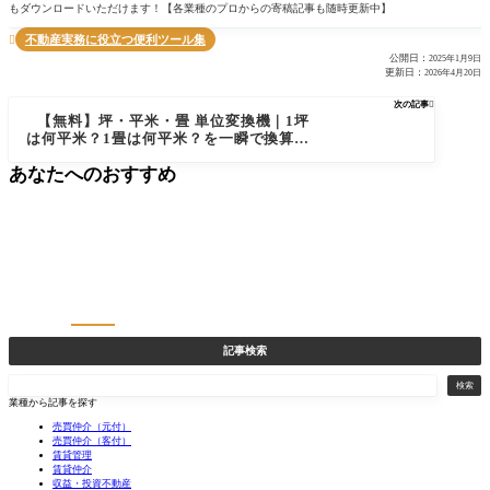
もダウンロードいただけます！【各業種のプロからの寄稿記事も随時更新中】
不動産実務に役立つ便利ツール集

公開日：
2025年1月9日
更新日：
2026年4月20日
次の記事

【無料】坪・平米・畳 単位変換機｜1坪
は何平米？1畳は何平米？を一瞬で換算で
きる無料ツール
あなたへのおすすめ
記事検索
検
検索
索
業種から記事を探す
売買仲介（元付）
売買仲介（客付）
賃貸管理
賃貸仲介
収益・投資不動産