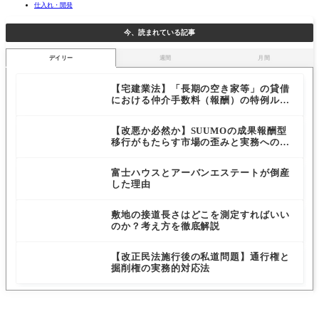
仕入れ・開発
今、読まれている記事
デイリー
週間
月間
【宅建業法】「長期の空き家等」の貸借
における仲介手数料（報酬）の特例ルー
ルを解説
【改悪か必然か】SUUMOの成果報酬型
移行がもたらす市場の歪みと実務への影
響
富士ハウスとアーバンエステートが倒産
した理由
敷地の接道長さはどこを測定すればいい
のか？考え方を徹底解説
【改正民法施行後の私道問題】通行権と
掘削権の実務的対応法