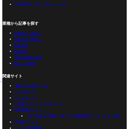
不動産実務に役立つ便利ツール集
業種から記事を探す
売買仲介（元付）
売買仲介（客付）
賃貸管理
賃貸仲介
収益・投資不動産
仕入れ・開発
関連サイト
【公式】追客のミカタ
ミカタストア
ミカタセミナー
不動産フランチャイズのミカタ
役所調査のミカタ
【入門編】役所調査とは？8つの調査項目をわかりやすく解説
借地権のミカタ
ミカタ不動産転職