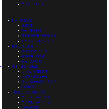
エリア・外部サポート
契約・調査実務
役所調査
建物・現地調査
重要事項説明・契約書作成
トラブル・クレーム対応
経営・DX・組織
業務効率化・ツール
経営戦略・効率化
採用・人材育成
法律・税金・法改正
よくわかる宅建業法
法改正・最新ルール
民法・借地借家法・周辺法
不動産税務
不動産データ・市況・歴史
ニュース・市況・統計
エリア別・業者データ
不動産の歴史