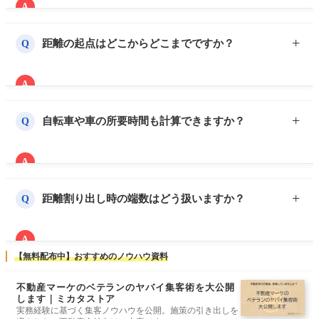
A
広告上の徒歩分数は「80m＝1分」のルールに基づき計
算するため、坂道や信号待ちは一切考慮しません。体
距離の起点はどこからどこまでですか？
Q
感差が出る場合は案内時に補足すると親切です。
A
原則として「駅の改札口」から物件までの最短ルート
で計測します。駅構内の移動距離は含めません。
自転車や車の所要時間も計算できますか？
Q
A
本ツールは“徒歩専用”です。自転車は徒歩の約3〜4倍
の速度が目安ですが、広告表記には使用できません。
距離割り出し時の端数はどう扱いますか？
Q
A
不動産広告では端数は必ず切り上げるルールです。1.2
【無料配布中】おすすめのノウハウ資料
分や1.9分でも「徒歩2分」と表記します。
不動産マーケのベテランのヤバイ集客術を大公開
します｜ミカタストア
実務経験に基づく集客ノウハウを公開。施策の引き出しを