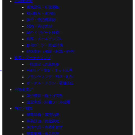
不動産営業
源泉営業・新規開拓
初回接客・案内術
媒介・受託獲得術
契約・決済実務
紹介・リピート獲得
追客・メールテンプレ
住宅ローン・資金計画
特殊案件（相続・離婚・任売）
集客・マーケティング
一括査定・売主集客
Webサイト集客・ネット広告
ブランディング・SNS・制作
ポータル・チラシ・店舗販促
不動産査定
媒介獲得・物上げ実務
査定実務・評価ツール活用
独立・開業
開業準備・基礎知識
事業計画・資金調達
免許申請・事務所運営
開業事例・参入形態