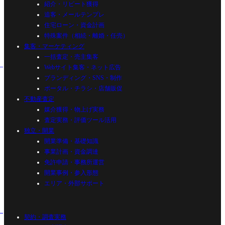
紹介・リピート獲得
追客・メールテンプレ
住宅ローン・資金計画
特殊案件（相続・離婚・任売）
集客・マーケティング
一括査定・売主集客
Webサイト集客・ネット広告
ブランディング・SNS・制作
ポータル・チラシ・店舗販促
不動産査定
媒介獲得・物上げ実務
査定実務・評価ツール活用
独立・開業
開業準備・基礎知識
事業計画・資金調達
免許申請・事務所運営
開業事例・参入形態
エリア・外部サポート
契約・調査実務