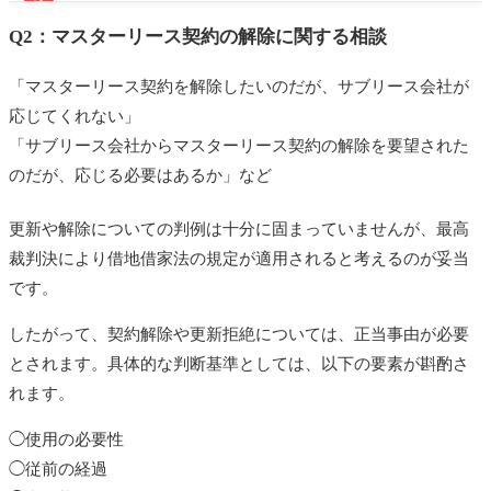
マスターリース契約では、契約当初は想定通りの家賃
Q2：マスターリース契約の解除に関する相談
収入が得られます。しかし、建物や設備の経年劣化や
入居率の変動に伴い、一定期間ごとに保障家賃の見直
「マスターリース契約を解除したいのだが、サブリース会社が
しを求められる場合があります。先述の最高裁判例に
応じてくれない」
より、増減請求が正当な根拠に基づいている限り、建
「サブリース会社からマスターリース契約の解除を要望された
物オーナーは協議に応じる必要があります。
のだが、応じる必要はあるか」など
協議が不成立の場合、減額請求の正当性について裁判
更新や解除についての判例は十分に固まっていませんが、最高
で争う必要があります。その際、裁判が確定するまで
裁判決により借地借家法の規定が適用されると考えるのが妥当
の間は、サブリース会社が相当と認める借賃を一時的
です。
に支払うことが認められるため、注意が必要です。
したがって、契約解除や更新拒絶については、正当事由が必要
とされます。具体的な判断基準としては、以下の要素が斟酌さ
れます。
◯使用の必要性
◯従前の経過