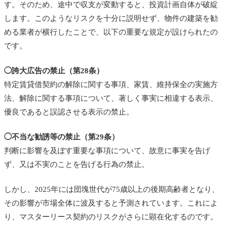
す。そのため、途中で収支が変動すると、投資計画自体が破綻
します。このようなリスクを十分に説明せず、物件の建築を勧
める業者が横行したことで、以下の重要な規定が設けられたの
です。
◯誇大広告の禁止（第28条）
特定賃貸借契約の解除に関する事項、家賃、維持保全の実施方
法、解除に関する事項について、著しく事実に相違する表示、
優良であると誤認させる表示の禁止。
◯不当な勧誘等の禁止（第29条）
判断に影響を及ぼす重要な事項について、故意に事実を告げ
ず、又は不実のことを告げる行為の禁止。
しかし、2025年には団塊世代が75歳以上の後期高齢者となり、
その影響が市場全体に波及すると予測されています。これによ
り、マスターリース契約のリスクがさらに顕在化するのです。