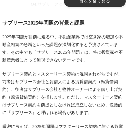
目次を全て見る
Q4.サブリース会社の破綻
Q5.特約や免責条項に関する相談
サブリース2025年問題の背景と課題
2025年問題を見据えた提言
1. 投資家への適切な助言
2025年問題が目前に迫る中、不動産業界では空き家の増加や不
動産相続の急増といった課題が深刻化すると予測されていま
まとめ
す。その中でも「サブリース2025年問題」は、特に投資家や不
あわせて読みたい
動産業者にとって無視できないテーマです。
サブリース契約とマスターリース契約は混同されがちですが、
前者はサブリース会社と賃借人による賃貸借契約（転貸借契
約）、後者はサブリース会社と物件オーナーによる借り上げ契
約（原賃貸借契約）を指します。ただし、マスターリース契約
はサブリース契約を前提としなければ成立しないため、包括的
に『サブリース』と呼ばれる場合があります。
厳密に言えば、2025年問題はマスターリース契約に与える影響