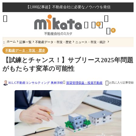
【2,000記事超】不動産会社に必要なノウハウを発信





0

0
ホーム
記事一覧
不動産データ・市況・歴史
ニュース・市況・統計

不動産データ・市況・歴史
【試練とチャンス！】サブリース2025年問題
がもたらす変革の可能性


H.L.C不動産コンサルティング 奥林洋樹
お気に入り記事登録
賃貸管理
収益・投資不動産