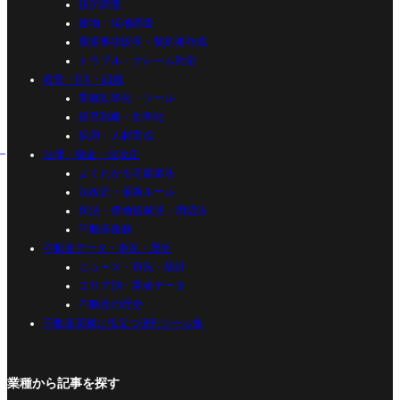
役所調査
建物・現地調査
重要事項説明・契約書作成
トラブル・クレーム対応
経営・DX・組織
業務効率化・ツール
経営戦略・効率化
採用・人材育成
法律・税金・法改正
よくわかる宅建業法
法改正・最新ルール
民法・借地借家法・周辺法
不動産税務
不動産データ・市況・歴史
ニュース・市況・統計
エリア別・業者データ
不動産の歴史
不動産実務に役立つ便利ツール集
業種から記事を探す