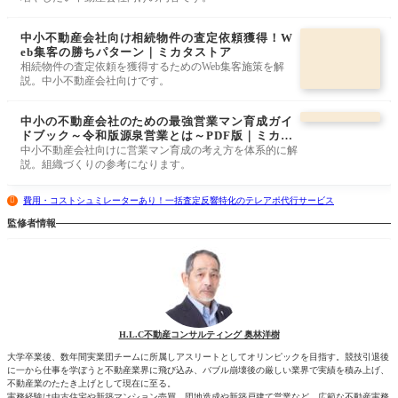
中小不動産会社向け相続物件の査定依頼獲得！W
eb集客の勝ちパターン｜ミカタストア
相続物件の査定依頼を獲得するためのWeb集客施策を解
説。中小不動産会社向けです。
中小の不動産会社のための最強営業マン育成ガイ
ドブック～令和版源泉営業とは～PDF版｜ミカタ
ストア
中小不動産会社向けに営業マン育成の考え方を体系的に解
説。組織づくりの参考になります。
費用・コストシュミレーターあり！一括査定反響特化のテレアポ代行サービス
監修者情報
H.L.C不動産コンサルティング 奥林洋樹
大学卒業後、数年間実業団チームに所属しアスリートとしてオリンピックを目指す。競技引退後
に一から仕事を学ぼうと不動産業界に飛び込み、バブル崩壊後の厳しい業界で実績を積み上げ、
不動産業のたたき上げとして現在に至る。
実務経験は中古住宅や新築マンション売買、団地造成や新築戸建て営業など、広範な不動産実務