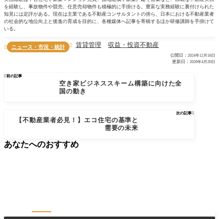
を経験し、事故物件や競売、任意売却物件も積極的に手掛ける。豊富な実務経験に裏付けられた
知見には定評がある。現在は主業である不動産コンサルタントの傍ら、日本における不動産業者
の社会的な地位向上と後進の育成を目的に、各種媒体へ記事を寄稿するほか研修講師を手掛けて
いる。
賃貸管理
収益・投資不動産

ニュース・市況・統計

公開日：
2024年12月16日
更新日：
2026年4月20日

前の記事
空き家ビジネススキーム構築に向けた全
国の動き
次の記事

【不動産業者必見！】エコ住宅の基準と
需要の未来
あなたへのおすすめ