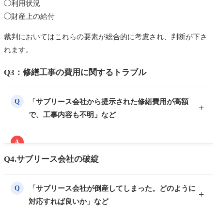
◯利用状況
◯財産上の給付
裁判においてはこれらの要素が総合的に考慮され、判断が下さ
れます。
Q3：修繕工事の費用に関するトラブル
「サブリース会社から提示された修繕費用が高額
Q
で、工事内容も不明」など
A
建物の価値を維持するためには、定期的な修繕工事が
Q4.サブリース会社の破綻
必須です。原則として修繕費用は物件オーナーの負担
ですが、以下のようなトラブルが発生することがあり
「サブリース会社が倒産してしまった。どのように
Q
ます。
対応すれば良いか」など
◯相場より割高な工事費用の請求