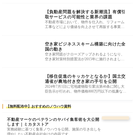
ニュース・市況・統
計
【負動産問題を解決する新潮流】有償引
取サービスの可能性と業界の課題
不動産市場において、物件を仕入れ、リフォーム
工事などにより価値を向上させて再販する事業
は、古くから不動産会社の収益源とさ
ニュース・市況・統
計
空き家ビジネススキーム構築に向けた全
国の動き
空き家問題がクローズアップされるようになり、
空き家対策特別措置法が2015年に施行されました
が、空き家の利活用に関わるビジネ
ニュース・市況・統
計
【移住促進のキッカケとなるか】国土交
通省が農地付き空き家の手引を公開
2024年7月1日に宅地建物取引業法第46条に関し大
臣告示が行われ、物件価格800万円以下の低廉な空
家等に対する媒介報酬が引き上げられ
【無料配布中】おすすめのノウハウ資料
不動産マーケのベテランのヤバイ集客術を大公開
します｜ミカタストア
実務経験に基づく集客ノウハウを公開。施策の引き出しを
増やしたい不動産会社向けの内容です。