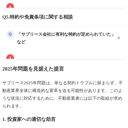
◯不必要な工事の要求
A
賃貸住宅の管理業務等の適正化に関する法律に基づ
要求された工事内容や見積額が適切かを十分に確認す
Q5.特約や免責条項に関する相談
き、管理戸数200戸以上のサブリース会社には賃貸住
ることが重要です。不明点がある場合は、サブリース
宅管理業者の登録が義務付けられています。しかし、
会社に任せず、オーナー自身で施工業者を選定すべき
「サブリース会社に有利な特約が定められていた」
Q
この登録は資力の保障を意味しないため、業績不振に
です。
など
よる倒産リスクが存在します。
サブリース会社が破綻した場合、保障家賃の支払いが
A
停止します。この場合、マスターリース契約を解除
契約自由の原則に基づき、法令や公序良俗に反しない
2025年問題を見据えた提言
し、オーナーが直接賃貸人としての地位を引き継ぐ必
特約や免責条項は有効です。しかし、サブリース新法
要があります。その際、以下の対応が求められます。
の施行後も、特約や免責についての説明が不十分なこ
サブリース2025年問題は、単なる契約トラブルに留まらず、不
とで、トラブルが発生しています。
◯賃借人への説明を速やかに行う
動産業界全体に構造的な変革を迫る可能性があります。このよ
◯賃料振込先の変更を通知
これらの相談に対応するためには、「賃貸住宅の管理
うな状況に対応するために、不動産業者には以下の取組が求め
◯敷金の取扱について確認
業務等の適正化に関する法律」、「借地借家法」、お
られます。
よび民法の規定を正確に理解しておくことが必要で
保障家賃の支払い停止により、オーナーの経済的負担
1. 投資家への適切な助言
す。
が増すため、事前に弁護士に相談し、可能な範囲での