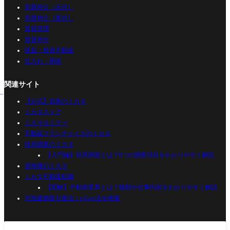
売買仲介（元付）
売買仲介（客付）
賃貸管理
賃貸仲介
収益・投資不動産
仕入れ・開発
関連サイト
【公式】追客のミカタ
ミカタストア
ミカタセミナー
不動産フランチャイズのミカタ
役所調査のミカタ
【入門編】役所調査とは？8つの調査項目をわかりやすく解説
借地権のミカタ
ミカタ不動産転職
【図解】不動産業界とは？種類や仕事内容をわかりやすく解説
宅地建物取引業法｜e-Gov法令検索