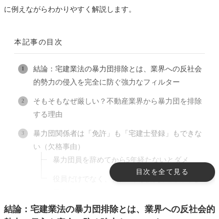
に例えながらわかりやすく解説します。
本記事の目次
結論：宅建業法の暴力団排除とは、業界への反社会
的勢力の侵入を完全に防ぐ強力なフィルター
そもそもなぜ厳しい？不動産業界から暴力団を排除
する理由
暴力団関係者は「免許」も「宅建士登録」もできな
い（欠格事由）
暴力団員を辞めてから5年経たないとダメ
目次を全て見る
役員だけでなく、会社の実質的な支配者でも
アウト
結論：宅建業法の暴力団排除とは、業界への反社会的
業務で暴力団を利用した場合はどうなる？（悪質な