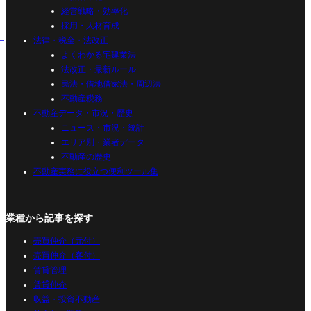
経営戦略・効率化
採用・人材育成
法律・税金・法改正
よくわかる宅建業法
法改正・最新ルール
民法・借地借家法・周辺法
不動産税務
不動産データ・市況・歴史
ニュース・市況・統計
エリア別・業者データ
不動産の歴史
不動産実務に役立つ便利ツール集
業種から記事を探す
売買仲介（元付）
売買仲介（客付）
賃貸管理
賃貸仲介
収益・投資不動産