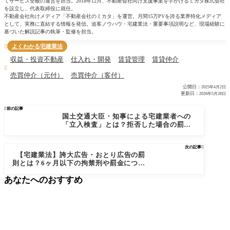
てサービス全般の運営を担当。2018年12月、不動産会社向け支援事業を手がけるミカタ株式会社
を設立し、代表取締役に就任。
不動産会社向けメディア「不動産会社のミカタ」を運営。月間15万PVを誇る業界特化メディア
として、実務に直結する情報を発信。追客ノウハウ・宅建業法・重要事項説明など、現場経験に
基づいた解説記事の執筆・監修を担当。
よくわかる宅建業法

収益・投資不動産
仕入れ・開発
賃貸管理
賃貸仲介

売買仲介（元付）
売買仲介（客付）
公開日：
2025年4月2日
更新日：
2026年5月28日

前の記事
国土交通大臣・知事による宅建業者への
「立入検査」とは？拒否した場合の罰則
（罰金）も解説
次の記事

【宅建業法】誇大広告・おとり広告の罰
則とは？6ヶ月以下の拘禁刑や罰金につい
て
あなたへのおすすめ