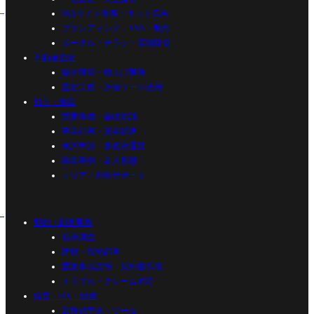
Webサイト集客・ネット広告
ブランディング・SNS・制作
ポータル・チラシ・店舗販促
不動産査定
媒介獲得・物上げ実務
査定実務・評価ツール活用
独立・開業
開業準備・基礎知識
事業計画・資金調達
免許申請・事務所運営
開業事例・参入形態
エリア・外部サポート
契約・調査実務
役所調査
建物・現地調査
重要事項説明・契約書作成
トラブル・クレーム対応
経営・DX・組織
業務効率化・ツール