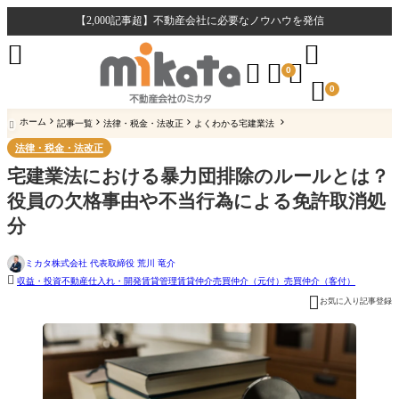
【2,000記事超】不動産会社に必要なノウハウを発信





0

0
ホーム
記事一覧
法律・税金・法改正
よくわかる宅建業法

法律・税金・法改正
宅建業法における暴力団排除のルールとは？
役員の欠格事由や不当行為による免許取消処
分
ミカタ株式会社 代表取締役 荒川 竜介

収益・投資不動産
仕入れ・開発
賃貸管理
賃貸仲介
売買仲介（元付）
売買仲介（客付）

お気に入り記事登録