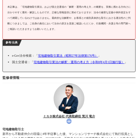
本記事は、「宅地建物取引業法」および国土交通省の「解釈・運用の考え方」の概要を、実務に携わる方向けに
分かりやすく要約・解説したものです。正確な情報提供に努めておりますが、法令の厳密な定義や例外規定をす
べて網羅しているわけではありません。最終的な法解釈や、お客様との個別具体的な取引における適法性のご判
断につきましては、ご自身の責任において法令の原文を直接ご確認いただくか、行政機関・弁護士等の専門家へ
ご相談いただきますようお願いいたします。
参考/出典
e-Gov法令検索：「
宅地建物取引業法（昭和27年法律第176号）
」
国土交通省：「
宅地建物取引業法の解釈・運用の考え方（令和8年4月1日施行版）
」
監修者情報
ミカタ株式会社 代表取締役 荒川 竜介
宅地建物取引士
新卒から不動産仲介の現場に4年半従事した後、マンションリサーチ株式会社にて執行役員とし