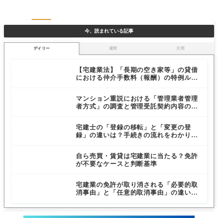
今、読まれている記事
デイリー
週間
月間
【宅建業法】「長期の空き家等」の貸借
における仲介手数料（報酬）の特例ルー
ルを解説
マンション重説における「管理業者管理
者方式」の調査と管理受託契約内容の説
明義務
宅建士の「登録の移転」と「変更の登
録」の違いは？手続きの流れをわかりや
すく解説
自ら売買・賃貸は宅建業に当たる？免許
が不要なケースと判断基準
宅建業の免許が取り消される「必要的取
消事由」と「任意的取消事由」の違いと
は？