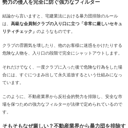
勢力の侵入を完全に防ぐ強力なフィルター
地上げなど）
暴排法違反や違法行為へのペナルティ（免許
結論から言いますと、宅建業法における暴力団排除のルール
取消など）
は、
高級な会員制クラブの入り口に立つ「非常に厳しいセキュ
暴力団排除のルールが存在するメリット・デメリッ
リティチェック」
のようなものです。
ト
メリット
クラブの雰囲気を壊したり、他のお客様に迷惑をかけたりする
危険な人物を、入り口の段階で完全にシャットアウトします。
デメリット
それだけでなく、一度クラブに入った後で危険な行為をした場
まとめ
合には、すぐにつまみ出して永久追放するという仕組みになっ
あわせて読みたい
ています。
このように、不動産業界から反社会的勢力を排除し、安全な市
場を保つための強力なフィルターが法律で定められているので
す。
そもそもなぜ厳しい？不動産業界から暴力団を排除す