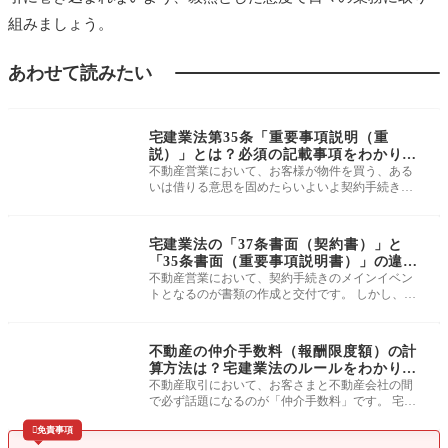
組みましょう。
あわせて読みたい
よくわかる宅建業法
宅建業法第35条「重要事項説明（重
説）」とは？必須の記載事項をわかりや
すく解説
不動産営業において、お客様が物件を買う、ある
いは借りる意思を固めたらいよいよ契約手続きに
進みます。 その際、契約書にサイ
よくわかる宅建業法
宅建業法の「37条書面（契約書）」と
「35条書面（重要事項説明書）」の違い
とは？
不動産営業において、契約手続きのメインイベン
トとなるのが書類の作成と交付です。 しかし、実
務を始めたばかりの方の中には、
よくわかる宅建業法
不動産の仲介手数料（報酬限度額）の計
算方法は？宅建業法のルールをわかりや
すく解説
不動産取引において、お客さまと不動産会社の間
で必ず話題になるのが「仲介手数料」です。 宅建
業法（つまり不動産業界のルール

免責事項