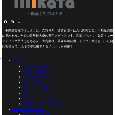
「不動産会社のミカタ」は、売買仲介・賃貸管理・仕入れ開発など、不動産実務
に携わる方のための業界最大級の専門メディアです。営業ノウハウ・集客・マー
ケティング手法はもちろん、査定実務、重要事項説明、トラブル対応といった契
約実務まで、現場で即活用できるノウハウを網羅！
不動産営業
源泉営業・新規開拓
初回接客・案内術
媒介・受託獲得術
契約・決済実務
紹介・リピート獲得
追客・メールテンプレ
住宅ローン・資金計画
特殊案件（相続・離婚・任売）
集客・マーケティング
一括査定・売主集客