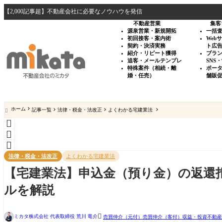
【2,000記事超】不動産会社に必要なノウハウを発信
不動産営業
集客
源泉営業・新規開拓
一括
初回接客・案内術
Web
契約・決済実務
ト広
紹介・リピート獲得
ブラ
追客・メールテンプレ
SNS
特殊案件（相続・離
ポー
婚・任売）
舗販
ホーム
記事一覧
法律・税金・法改正
よくわかる宅建業法




法律・税金・法改正
よくわかる宅建業法
【宅建業法】申込金（預り金）の返還
ルを解説

ミカタ株式会社 代表取締役 荒川 竜介
売買仲介（元付）
売買仲介（客付）
収益・投資不動産