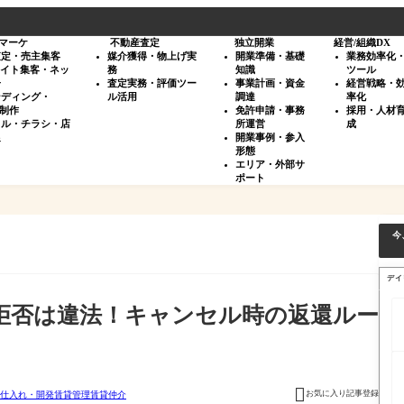
マーケ
不動産査定
独立開業
経営/組織DX
査定・売主集客
媒介獲得・物上げ実
開業準備・基礎
業務効率化
サイト集客・ネッ
務
知識
ツール
告
査定実務・評価ツー
事業計画・資金
経営戦略・
ンディング・
ル活用
調達
率化
・制作
免許申請・事務
採用・人材
タル・チラシ・店
所運営
成
促
開業事例・参入
形態
エリア・外部サ
ポート
今
デイ
拒否は違法！キャンセル時の返還ルー

お気に入り記事登録
仕入れ・開発
賃貸管理
賃貸仲介