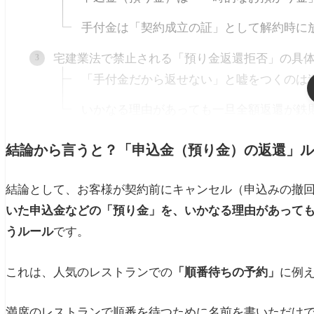
手付金は「契約成立の証」として解約時に
宅建業法で禁止される「預り金返還拒否」の具
「手付金だから返せない」と嘘をつくのは
いかなる理由があっても一旦全額返還が鉄
ルール違反した場合のペナルティと行政処分
結論から言うと？「申込金（預り金）の返還」ル
このルールがあるメリット・デメリット
結論として、お客様が契約前にキャンセル（申込みの撤
メリット
いた申込金などの「預り金」を、いかなる理由があって
買主（お客様）側
うルール
です。
売主（不動産会社）側
これは、人気のレストランでの
「順番待ちの予約」
に例
デメリット 売主（不動産会社）側
まとめ：申込金はお客様の大切な財産！速やか
満席のレストランで順番を待つために名前を書いただけ