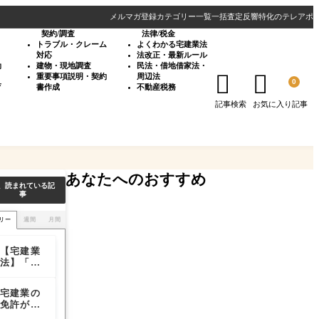
メルマガ登録
カテゴリー一覧
一括査定反響特化のテレアポ
契約/調査
法律/税金
・
トラブル・クレーム
よくわかる宅建業法
対応
法改正・最新ルール
効
建物・現地調査
民法・借地借家法・


重要事項説明・契約
周辺法
0
育
書作成
不動産税務
記事検索
お気に入り記事
あなたへのおすすめ
、読まれている記
事
リー
週間
月間
【宅建業
【宅建業
マンショ
法】「長
法】「長
ン重説に
期の空き
期の空き
おける
家等」の
家等」の
「管理業
宅建業の
宅建業の
【宅建業
貸借にお
貸借にお
者管理者
免許が取
免許が取
法】「長
ける仲介
ける仲介
方式」の
り消され
り消され
期の空き