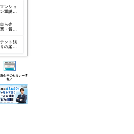
手数料
手数料
調査と管
る「必要
る「必要
家等」の
（報酬）
（報酬）
理受託契
マンショ
マンショ
宅建業者
的取消事
的取消事
貸借にお
の特例ル
の特例ル
約内容の
ン重説に
ン重説に
の「従業
由」と
由」と
ける仲介
ールを解
ールを解
説明義務
おける
おける
者名簿」
「任意的
「任意的
手数料
説
説
「管理業
「管理業
作成ルー
取消事
取消事
（報酬）
自ら売
【宅建業
宅建業者
者管理者
者管理者
ルと保存
由」の違
由」の違
の特例ル
買・賃貸
法】低廉
はコンサ
方式」の
方式」の
期間！退
いとは？
いとは？
ールを解
は宅建業
な空き家
ルティン
調査と管
調査と管
職者の扱
説
に当た
等の売
グ報酬を
理受託契
理受託契
いや電子
テント張
【宅建業
宅建業の
る？免許
買・貸借
受け取れ
約内容の
約内容の
保存につ
りの案内
法】レイ
免許が取
が不要な
における
る？媒介
説明義務
説明義務
いても解
所はクー
ンズ（指
り消され
ケースと
仲介手数
業務以外
説
リング・
定流通機
る「必要
判断基準
料の特例
の関連業
オフ対
構）への
的取消事
（800万
務を行う
象？宅建
登録義務
由」と
円以下）
際の注意
業法上の
と期間
「任意的
とは？
点
「事務所
は？専
取消事
在受付中のセミナー情
報／
等」の判
任・専属
由」の違
断基準
専任媒介
いとは？
のルール
を解説