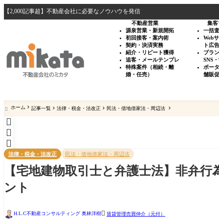
【2,000記事超】不動産会社に必要なノウハウを発信
不動産営業
集客
源泉営業・新規開拓
一括
初回接客・案内術
Web
契約・決済実務
ト広
紹介・リピート獲得
ブラ
追客・メールテンプレ
SNS
特殊案件（相続・離
ポー
婚・任売）
舗販
ホーム
記事一覧
法律・税金・法改正
民法・借地借家法・周辺法




法律・税金・法改正
民法・借地借家法・周辺法
【宅地建物取引士と弁護士法】非弁行
ント

H.L.C不動産コンサルティング 奥林洋樹
賃貸管理
売買仲介（元付）