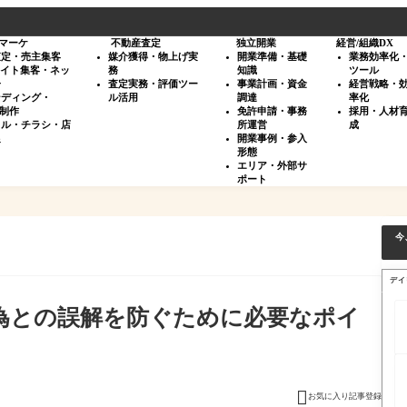
マーケ
不動産査定
独立開業
経営/組織DX
査定・売主集客
媒介獲得・物上げ実
開業準備・基礎
業務効率化
サイト集客・ネッ
務
知識
ツール
告
査定実務・評価ツー
事業計画・資金
経営戦略・
ンディング・
ル活用
調達
率化
・制作
免許申請・事務
採用・人材
タル・チラシ・店
所運営
成
促
開業事例・参入
形態
エリア・外部サ
ポート
今
デイ
為との誤解を防ぐために必要なポイ

お気に入り記事登録