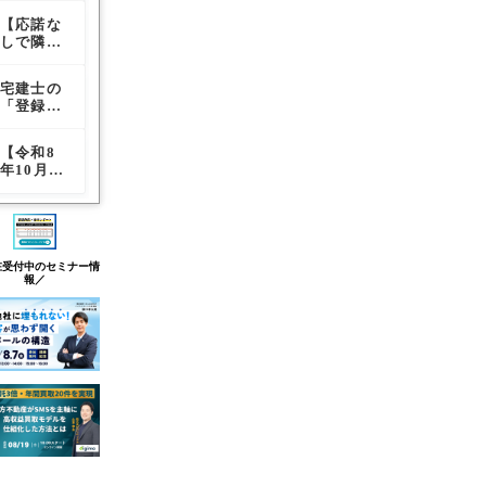
手数料
手数料
候」と報
為】覚え
「変更の
須】不動
（報酬）
（報酬）
復リスク
【応諾な
マンショ
【応諾な
ておきた
登録」の
産登記受
の特例ル
の特例ル
を排した
しで隣地
ン重説に
しで隣地
い適法な
違いは？
付帳の記
ールを解
ールを解
防衛策
立ち入が
おける
立ち入が
業務遂行
手続きの
載事項改
説
説
可能
「管理業
可能
の境界線
流れをわ
正が及ぼ
宅建士の
【賃料改
【賃料改
に！】覚
者管理者
に！】覚
かりやす
す影響
「登録の
訂交渉と
訂交渉と
えておき
方式」の
えておき
く解説
移転」と
非弁行
非弁行
たい改正
調査と管
たい改正
「変更の
為】覚え
為】覚え
民法のポ
理受託契
民法のポ
【令和8
【免税事
マンショ
登録」の
ておきた
ておきた
イント
約内容の
イント
年10月施
業者向
ン重説に
違いは？
い適法な
い適法な
説明義務
行】リー
け】仲介
おける
手続きの
業務遂行
業務遂行
スバック
手数料
「管理業
流れをわ
の境界線
の境界線
取引に関
（報酬）
者管理者
かりやす
するガイ
の消費税
方式」の
く解説
ドライン
転嫁ルー
調査と管
在受付中のセミナー情
と宅建業
ルと上限
理受託契
報／
者に求め
額の正し
約内容の
られる対
い計算方
説明義務
応
法