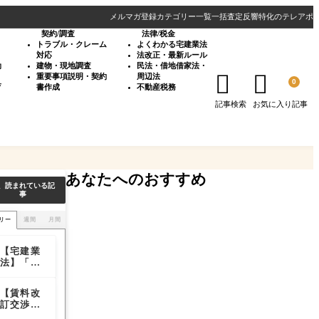
メルマガ登録
カテゴリー一覧
一括査定反響特化のテレアポ
契約/調査
法律/税金
・
トラブル・クレーム
よくわかる宅建業法
対応
法改正・最新ルール
効
建物・現地調査
民法・借地借家法・


重要事項説明・契約
周辺法
0
育
書作成
不動産税務
記事検索
お気に入り記事
あなたへのおすすめ
、読まれている記
事
リー
週間
月間
【宅建業
【宅建業
【必見】
法】「長
法】「長
実務者が
期の空き
期の空き
見抜くべ
家等」の
家等」の
き「危険
【賃料改
宅建士の
【情報収
貸借にお
貸借にお
な不動産
訂交渉と
「登録の
集の見直
ける仲介
ける仲介
取引の兆
非弁行
移転」と
しは必