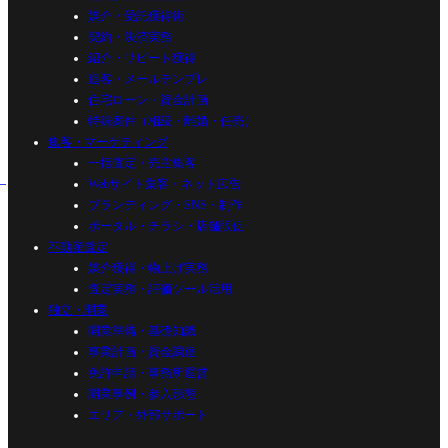
媒介・受託獲得術
契約・決済実務
紹介・リピート獲得
追客・メールテンプレ
住宅ローン・資金計画
特殊案件（相続・離婚・任売）
集客・マーケティング
一括査定・売主集客
Webサイト集客・ネット広告
ブランディング・SNS・制作
ポータル・チラシ・店舗販促
不動産査定
媒介獲得・物上げ実務
査定実務・評価ツール活用
独立・開業
開業準備・基礎知識
事業計画・資金調達
免許申請・事務所運営
開業事例・参入形態
エリア・外部サポート