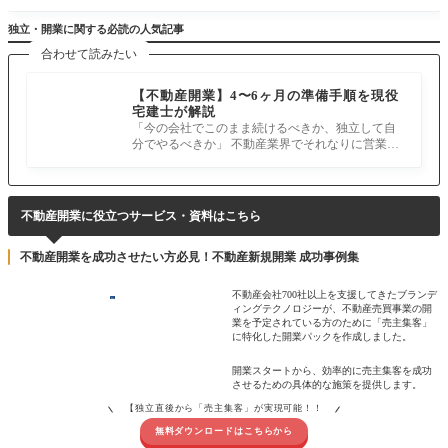
独立・開業に関する必読の人気記事
合わせて読みたい
【不動産開業】4〜6ヶ月の準備手順を現役
宅建士が解説
「今の会社でこのまま続けるべきか、独立して自
分でやるべきか」 不動産業界でそれなりに営業を
続けていれば、誰もが一度は考え
不動産開業に役立つサービス・資料はこちら
不動産開業を成功させたい方必見！不動産新規開業 成功事例集
不動産会社700社以上を支援してきたブランデ
ィングテクノロジーが、不動産売買事業の開
業を予定されている方のために「売主集客」
に特化した開業パックを作成しました。
開業スタートから、効率的に売主集客を成功
させるための具体的な施策を提供します。
【独立直後から「売主集客」が実現可能！！
無料ダウンロードはこちらから