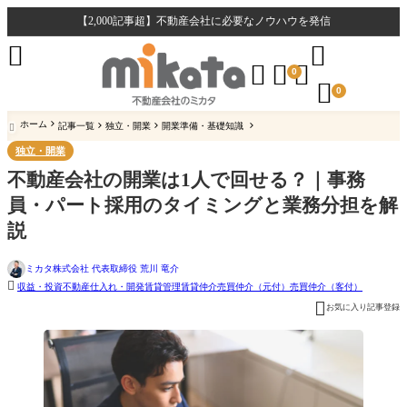
【2,000記事超】不動産会社に必要なノウハウを発信





0

0
ホーム
記事一覧
独立・開業
開業準備・基礎知識

独立・開業
不動産会社の開業は1人で回せる？｜事務
員・パート採用のタイミングと業務分担を解
説
ミカタ株式会社 代表取締役 荒川 竜介

収益・投資不動産
仕入れ・開発
賃貸管理
賃貸仲介
売買仲介（元付）
売買仲介（客付）

お気に入り記事登録