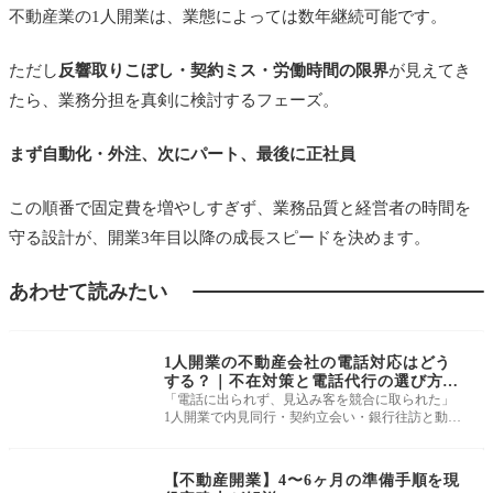
不動産業の1人開業は、業態によっては数年継続可能です。
家庭を失う
最悪のパターンを避けるため、適切な業務
分担は経営者の必須スキルです。
ただし
反響取りこぼし・契約ミス・労働時間の限界
が見えてき
たら、業務分担を真剣に検討するフェーズ。
まず自動化・外注、次にパート、最後に正社員
この順番で固定費を増やしすぎず、業務品質と経営者の時間を
守る設計が、開業3年目以降の成長スピードを決めます。
あわせて読みたい
開業準備・基礎知識
1人開業の不動産会社の電話対応はどう
する？｜不在対策と電話代行の選び方を
解説
「電話に出られず、見込み客を競合に取られた」
1人開業で内見同行・契約立会い・銀行往訪と動き
回っていると、月に何度も発生す
開業準備・基礎知識
【不動産開業】4〜6ヶ月の準備手順を現