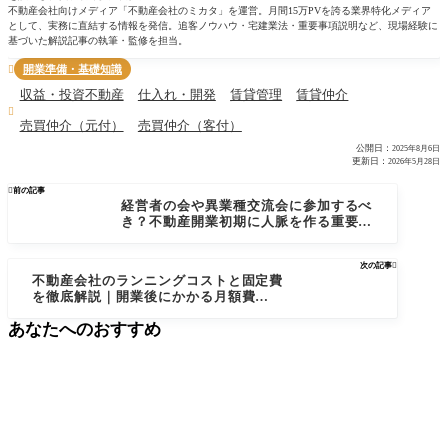
不動産会社向けメディア「不動産会社のミカタ」を運営。月間15万PVを誇る業界特化メディア
として、実務に直結する情報を発信。追客ノウハウ・宅建業法・重要事項説明など、現場経験に
基づいた解説記事の執筆・監修を担当。
開業準備・基礎知識

収益・投資不動産
仕入れ・開発
賃貸管理
賃貸仲介

売買仲介（元付）
売買仲介（客付）
公開日：
2025年8月6日
更新日：
2026年5月28日

前の記事
経営者の会や異業種交流会に参加するべ
き？不動産開業初期に人脈を作る重要性
とは
次の記事

不動産会社のランニングコストと固定費
を徹底解説｜開業後にかかる月額費用の
全体像とは？
あなたへのおすすめ