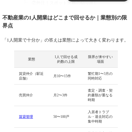
②外注｜スポット業務の切り出し
③テンプレ化｜定型業務の手順化
不動産業の1人開業はどこまで回せるか｜業態別の限
界点
不動産1人開業時に事務員・スタッフ採用を検討す
べき4つのタイミング
「1人開業で十分か」の答えは業態によって大きく変わります。
①成約数が安定的に閾値を超えたとき
②電話・反響の取りこぼしが発生
1人で回せる成
限界が来やすい
業態
約数の上限
場面
③契約・経理処理のミスが目立ち始める
賃貸仲介（駅近
繁忙期1〜3月の
④経営者の労働時間が週60時間を超える
月10〜15件
店舗）
同時対応
採用するなら正社員・パート・外注のどれか
査定・調査・契
売買仲介
月2〜3件
約書類が重なる
パートに任せられる業務と任せられない業務
時期
パートに任せられる業務
入居者トラブ
賃貸管理
50〜100戸
ル・退去対応の
パートに任せられない業務（経営者が抱える
集中時期
べき）