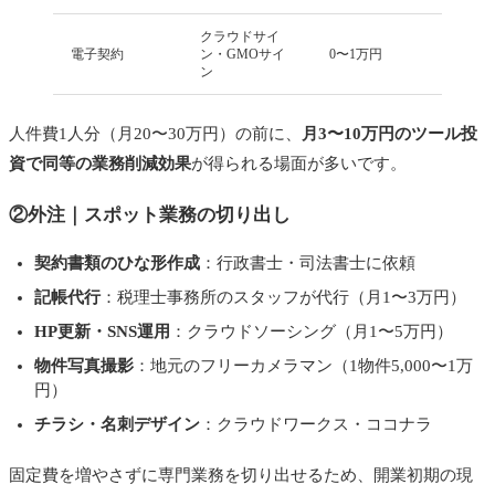
クラウドサイ
電子契約
ン・GMOサイ
0〜1万円
ン
人件費1人分（月20〜30万円）の前に、
月3〜10万円のツール投
資で同等の業務削減効果
が得られる場面が多いです。
②外注｜スポット業務の切り出し
契約書類のひな形作成
：行政書士・司法書士に依頼
記帳代行
：税理士事務所のスタッフが代行（月1〜3万円）
HP更新・SNS運用
：クラウドソーシング（月1〜5万円）
物件写真撮影
：地元のフリーカメラマン（1物件5,000〜1万
円）
チラシ・名刺デザイン
：クラウドワークス・ココナラ
固定費を増やさずに専門業務を切り出せるため、開業初期の現