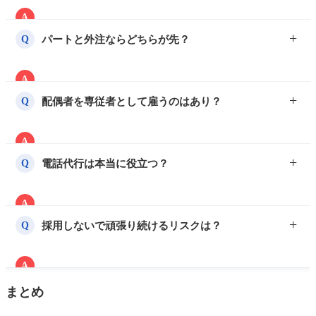
A
成約数の安定が前提です。賃貸仲介で月15件・売買仲
パートと外注ならどちらが先？
Q
介で月3件を3ヶ月連続で達成してから採用検討が現実
的。多くの
不動産会社
は開業6ヶ月〜1年半でパート1
A
人目を雇用します。
外注が先
です。記帳代行・写真撮影・チラシ作成など
配偶者を専従者として雇うのはあり？
Q
スポット業務を外注して、それでも回らないときにパ
ート採用へ。固定費の発生を最後にする設計が安全で
A
す。
可能です。
青色事業専従者として届出
すれば給与を経
電話代行は本当に役立つ？
Q
費計上できます。ただし
業務実態が必要
で、月8.8万円
以上の場合は配偶者控除との比較も検討してくださ
A
い。
業者間取引・営業電話・反響電話を分類して一次受付
採用しないで頑張り続けるリスクは？
Q
してくれるため、本業時間の確保には極めて有効で
す。月2.5万〜8万円で人件費1人分の半分以下のコスト
A
で電話対応が回ります。
経営者の労働時間が週60時間を超えて6ヶ月以上続く
まとめ
と、判断ミス・体調不良・家族関係の悪化など二次的
な問題が発生します。
売上の成長と引き換えに健康と