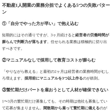
不動産1人開業の業務分担でよくある5つの失敗パター
ン
①「自分でやった方が早い」で抱え込む
短期的にはその通りですが、3ヶ月続けると
経営者の労働時間が
膨らんで判断力が落ちます
。任せられる業務は積極的に切り出
すべきです。
②マニュアルなしで採用して教育コストが膨らむ
「やりながら教える」と最初の2ヶ月は経営者の業務時間がむし
ろ増えます。
採用前にマニュアルを3つ以上作る
のが鉄則。
③繁忙期だけパートを雇おうとして人材が確保できない
1〜3月の繁忙期だけ募集しても、その時期は他社も募集してい
て応募が集まりません。
閑散期から雇って繁忙期に備える
のが