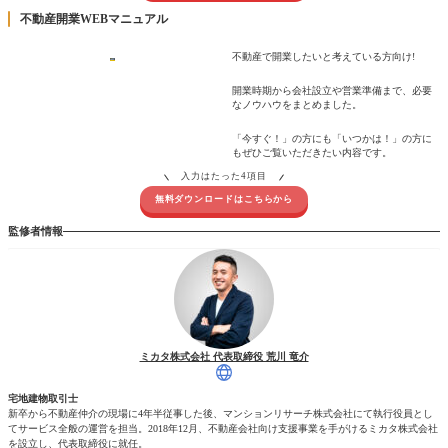
不動産開業WEBマニュアル
不動産で開業したいと考えている方向け!
開業時期から会社設立や営業準備まで、必要
なノウハウをまとめました。
「今すぐ！」の方にも「いつかは！」の方に
もぜひご覧いただきたい内容です。
入力はたった4項目
無料ダウンロードはこちらから
監修者情報
ミカタ株式会社 代表取締役 荒川 竜介
宅地建物取引士
新卒から不動産仲介の現場に4年半従事した後、マンションリサーチ株式会社にて執行役員とし
てサービス全般の運営を担当。2018年12月、不動産会社向け支援事業を手がけるミカタ株式会社
を設立し、代表取締役に就任。