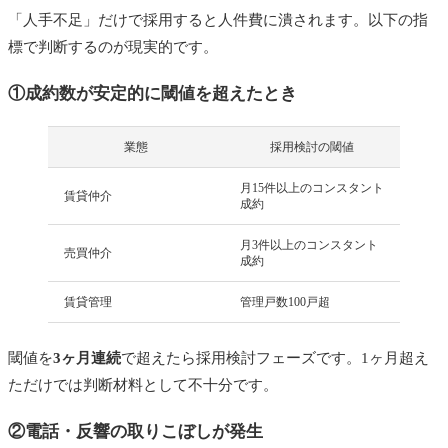
「人手不足」だけで採用すると人件費に潰されます。以下の指
標で判断するのが現実的です。
①成約数が安定的に閾値を超えたとき
業態
採用検討の閾値
月15件以上のコンスタント
賃貸仲介
成約
月3件以上のコンスタント
売買仲介
成約
賃貸管理
管理戸数100戸超
閾値を
3ヶ月連続
で超えたら採用検討フェーズです。1ヶ月超え
ただけでは判断材料として不十分です。
②電話・反響の取りこぼしが発生