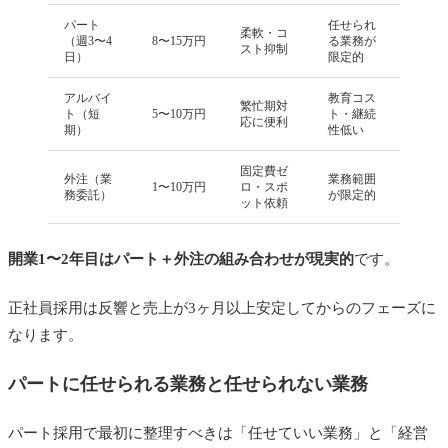
パート
任せられ
柔軟・コ
（週3〜4
8〜15万円
る業務が
スト抑制
日）
限定的
アルバイ
教育コス
繁忙期対
ト（短
5〜10万円
ト・継続
応に便利
期）
性低い
固定費ゼ
外注（業
業務範囲
1〜10万円
ロ・スポ
務委託）
が限定的
ット依頼
開業1〜2年目はパート＋外注の組み合わせが現実的
です。
正社員採用は反響と売上が3ヶ月以上安定してからのフェーズに
なります。
パートに任せられる業務と任せられない業務
パート採用で最初に整理すべきは「任せていい業務」と「経営