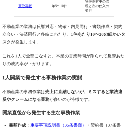
物件保有中の管
１人開業時のパート採用の現実的なフロー
買取再販
年5〜10件
理と次の仕入の
並行
採用前の準備
募集チャネル
不動産業の業務は反響対応・物確・内見同行・書類作成・契約
立会い・決済同行と多岐にわたり、
1件あたり10〜20の細かいタ
採用後の教育期間
スク
が発生します。
不動産1人開業の業務分担でよくある5つの失敗パタ
ーン
これを1人で全部こなすと、本業の営業時間が削られて反響あた
①「自分でやった方が早い」で抱え込む
りの成約率が下がります。
②マニュアルなしで採用して教育コストが膨
1人開業で発生する事務作業の実態
らむ
不動産業の事務作業は
売上に直結しないが、ミスすると業法違
③繁忙期だけパートを雇おうとして人材が確
反やクレームになる業務
が多いのが特徴です。
保できない
④電話代行を試さずに正社員採用
開業直後から発生する主な事務作業
⑤業務範囲を曖昧にしてパートに負担集中
書類作成
：
重要事項説明書（35条書面）
・契約書（37条書