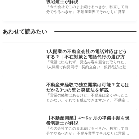
役宅建士が解説
「今の会社でこのまま続けるべきか、独立して自
分でやるべきか」 不動産業界でそれなりに営業を
続けていれば、誰もが一度は考え
あわせて読みたい
開業準備・基礎知識
1人開業の不動産会社の電話対応はどう
する？｜不在対策と電話代行の選び方を
解説
「電話に出られず、見込み客を競合に取られた」
1人開業で内見同行・契約立会い・銀行往訪と動き
回っていると、月に何度も発生す
開業準備・基礎知識
不動産未経験で独立開業は可能？立ちは
だかる3つの壁と突破法を解説
「営業の経験はあるけど、不動産は全くやったこ
とがない。それでも独立できますか？」 不動産業
界で独立を考える方の相談を受け
開業準備・基礎知識
【不動産開業】4〜6ヶ月の準備手順を現
役宅建士が解説
「今の会社でこのまま続けるべきか、独立して自
分でやるべきか」 不動産業界でそれなりに営業を
続けていれば、誰もが一度は考え