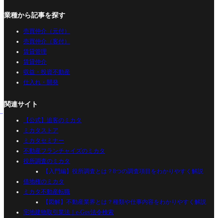
業種から記事を探す
売買仲介（元付）
売買仲介（客付）
賃貸管理
賃貸仲介
収益・投資不動産
仕入れ・開発
関連サイト
【公式】追客のミカタ
ミカタストア
ミカタセミナー
不動産フランチャイズのミカタ
役所調査のミカタ
【入門編】役所調査とは？8つの調査項目をわかりやすく解説
借地権のミカタ
ミカタ不動産転職
【図解】不動産業界とは？種類や仕事内容をわかりやすく解説
宅地建物取引業法｜e-Gov法令検索