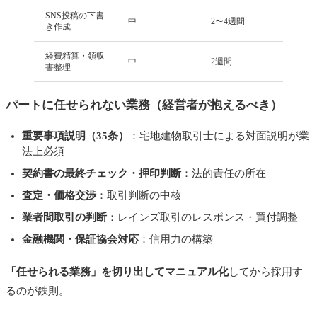
SNS投稿の下書
中
2〜4週間
き作成
経費精算・領収
中
2週間
書整理
パートに任せられない業務（経営者が抱えるべき）
重要事項説明（35条）
：宅地建物取引士による対面説明が業
法上必須
契約書の最終チェック・押印判断
：法的責任の所在
査定・価格交渉
：取引判断の中核
業者間取引の判断
：レインズ取引のレスポンス・買付調整
金融機関・保証協会対応
：信用力の構築
「任せられる業務」を切り出してマニュアル化
してから採用す
るのが鉄則。