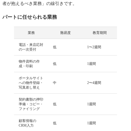
者が抱えるべき業務」の線引きです。
パートに任せられる業務
業務
難易度
教育期間
電話・来店応対
低
1〜2週間
の一次受付
物件資料の作
低
1週間
成・印刷
ポータルサイト
への物件登録・
中
2〜4週間
写真差し替え
契約書類の押印
準備・コピー・
低
1週間
ファイリング
顧客情報の
低
1週間
CRM入力