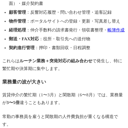
面）・媒介契約書
不動産1人開業と採用に関するよくある質問
顧客管理
：反響対応履歴・問い合わせ管理・追客記録
まとめ
物件管理
：ポータルサイトへの登録・更新・写真差し替え
あわせて読みたい
経理処理
：仲介手数料の請求書発行・領収書整理・
帳簿作成
郵送・FAX対応
：役所・取引先への送付物
あわせて読みたい
契約進行管理
：押印・書類回収・日程調整
これらは
ルーチン業務＋突発対応の組み合わせ
で発生し、特に
繁忙期や決算期に集中します。
業務量の波が大きい
賃貸仲介の繁忙期（1〜3月）と閑散期（6〜8月）では、業務量
が
3〜5倍
違うこともあります。
常勤の事務員を雇うと閑散期の人件費負担が重くなる構造で
す。