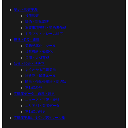
契約・調査実務
役所調査
建物・現地調査
重要事項説明・契約書作成
トラブル・クレーム対応
経営・DX・組織
業務効率化・ツール
経営戦略・効率化
採用・人材育成
法律・税金・法改正
よくわかる宅建業法
法改正・最新ルール
民法・借地借家法・周辺法
不動産税務
不動産データ・市況・歴史
ニュース・市況・統計
エリア別・業者データ
不動産の歴史
不動産実務に役立つ便利ツール集