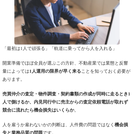
「最初は1人で頑張る」「軌道に乗ってから人を入れる」
開業準備でほぼ全員が選ぶこの方針、不動産業では業態と反響
量によっては
1人運用の限界が早く来る
ことを知っておく必要が
あります。
売買仲介の査定・物件調査・契約書類の作成が同時に走るとき1
人で捌けるか、内見同行中に売主からの査定依頼電話が取れず
競合に流れたら機会損失はいくらか
。
人を雇うか雇わないかの判断は、人件費の問題ではなく
機会損
失と業務品質の問題
です。