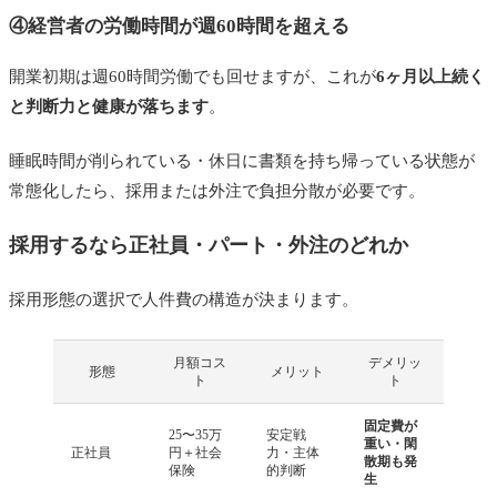
④経営者の労働時間が週60時間を超える
開業初期は週60時間労働でも回せますが、これが
6ヶ月以上続く
と判断力と健康が落ちます
。
睡眠時間が削られている・休日に書類を持ち帰っている状態が
常態化したら、採用または外注で負担分散が必要です。
採用するなら正社員・パート・外注のどれか
採用形態の選択で人件費の構造が決まります。
月額コス
デメリッ
形態
メリット
ト
ト
固定費が
25〜35万
安定戦
重い・閑
正社員
円＋社会
力・主体
散期も発
保険
的判断
生