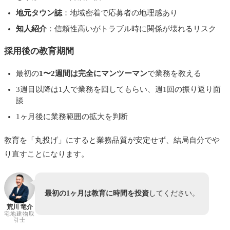
地元タウン誌
：地域密着で応募者の地理感あり
知人紹介
：信頼性高いがトラブル時に関係が壊れるリスク
採用後の教育期間
最初の
1〜2週間は完全にマンツーマン
で業務を教える
3週目以降は1人で業務を回してもらい、週1回の振り返り面
談
1ヶ月後に業務範囲の拡大を判断
教育を「丸投げ」にすると業務品質が安定せず、結局自分でや
り直すことになります。
最初の1ヶ月は教育に時間を投資
してください。
荒川 竜介
宅地建物取
引士