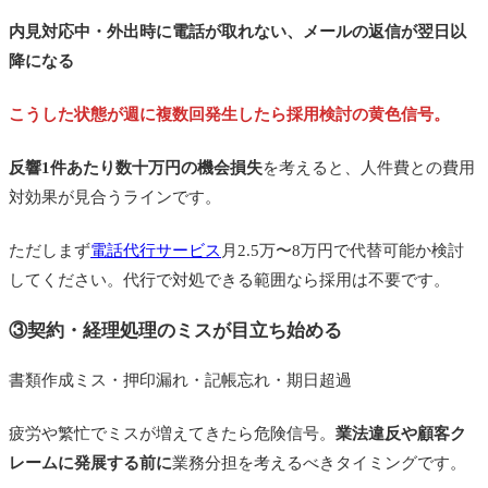
内見対応中・外出時に電話が取れない、メールの返信が翌日以
降になる
こうした状態が週に複数回発生したら採用検討の黄色信号。
反響1件あたり数十万円の機会損失
を考えると、人件費との費用
対効果が見合うラインです。
ただしまず
電話代行サービス
月2.5万〜8万円で代替可能か検討
してください。代行で対処できる範囲なら採用は不要です。
③契約・経理処理のミスが目立ち始める
書類作成ミス・押印漏れ・記帳忘れ・期日超過
疲労や繁忙でミスが増えてきたら危険信号。
業法違反や顧客ク
レームに発展する前に
業務分担を考えるべきタイミングです。