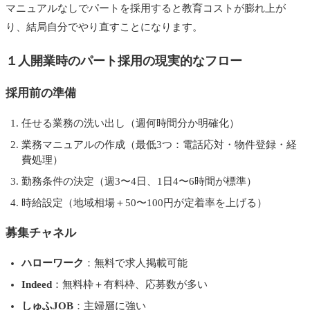
マニュアルなしでパートを採用すると教育コストが膨れ上が
り、結局自分でやり直すことになります。
１人開業時のパート採用の現実的なフロー
採用前の準備
任せる業務の洗い出し（週何時間分か明確化）
業務マニュアルの作成（最低3つ：電話応対・物件登録・経
費処理）
勤務条件の決定（週3〜4日、1日4〜6時間が標準）
時給設定（地域相場＋50〜100円が定着率を上げる）
募集チャネル
ハローワーク
：無料で求人掲載可能
Indeed
：無料枠＋有料枠、応募数が多い
しゅふJOB
：主婦層に強い